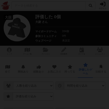
ログイン
評価した 0個
大臣
大尉 さん
334個
マイボードゲーム
0件
参加コミュニティ
未設定
ウェブページ
トップ
ゲーム一覧
マイリスト
投稿履歴
ボ
ドゲ
会
コミュニティ
評価したゲ
全て
興味あり
経験あり
お気に入り
持ってる
比較する
ーム