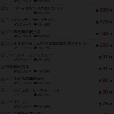
紹介文あり
2件の投稿
リワイルド：サウスアメリカ
389
PT
紹介文なし
2件の投稿
アンダー・ザ・テーブラー
378
PT
紹介文あり
1件の投稿
宵と暁の呪文書
133
PT
紹介文あり
8件の投稿
セミファイナル ～お前はまだ生きている～
103
PT
紹介文あり
1件の投稿
ワン・トゥ・ファイブ
97
PT
紹介文あり
1件の投稿
南北戦争
91
PT
紹介文あり
1件の投稿
ふたつの城の物語
91
PT
紹介文あり
6件の投稿
ノームズ・アット・ナイト
88
PT
紹介文なし
1件の投稿
マーリン
76
PT
紹介文あり
6件の投稿
フラットアイアン