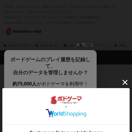
※Apple、Apple のロゴ は、米国および他の国々で登録されたApple Inc.の商標です。
※App Store は、Apple Inc.のサービスマークです。
※Android は、グーグル インコーポレイテッドの商標または登録商標です。
※Google Play とそのロゴは、Google Inc.の商標または登録商標です。
閉じる
ボドゲーマTOP
ボドとも一覧
大尉
マイボードゲーム
評価した
ボドゲーマTOP
ボードゲームのプレイ履歴を記録し
て、
ボードゲームを検索する
自分のデータを管理しませんか？
約75,000人
がボドゲーマを利用中！
ボードゲームの新着レビュー
遊んだボードゲームを記録する
ボードゲーム会情報
気になるゲームのレビューを読む
お気に入り作品・所有リストの共
メカニクス特集
有
掲示板・トピックス