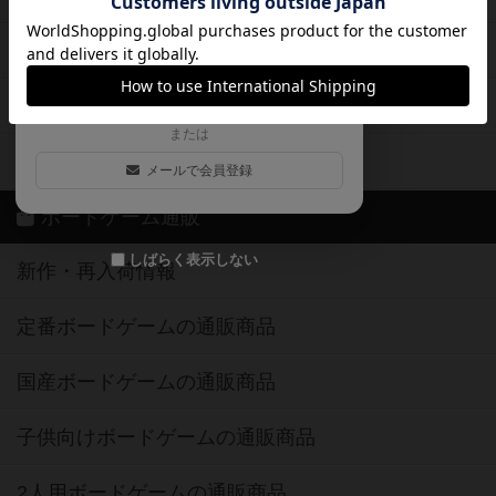
ログイン / 会員登録（10秒）
Google
X
ボドとも・会員一覧
Apple
Facebook
ボードゲーム業界コラム
または
ボドゲーマご利用案内
メールで会員登録
ボードゲーム通販
しばらく表示しない
新作・再入荷情報
定番ボードゲームの通販商品
国産ボードゲームの通販商品
子供向けボードゲームの通販商品
2人用ボードゲームの通販商品