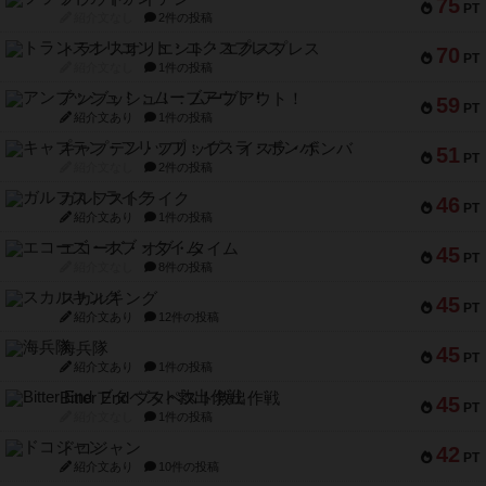
75
PT
紹介文なし
2件の投稿
トランスオリエント・エクスプレス
70
PT
紹介文なし
1件の投稿
アンブッシュ！：ムーブアウト！
59
PT
紹介文あり
1件の投稿
キャプテン・フリップ：イスラ・ボンバ
51
PT
紹介文なし
2件の投稿
ガルフストライク
46
PT
紹介文あり
1件の投稿
エコーズ・オブ・タイム
45
PT
紹介文なし
8件の投稿
スカルキング
45
PT
紹介文あり
12件の投稿
海兵隊
45
PT
紹介文あり
1件の投稿
Bitter End ブタペスト救出作戦
45
PT
紹介文なし
1件の投稿
ドコジャン
42
PT
紹介文あり
10件の投稿