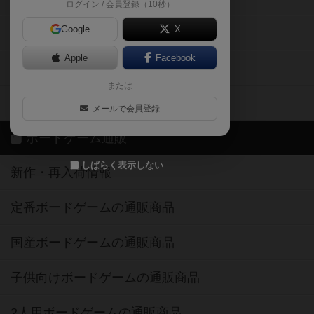
ログイン / 会員登録（10秒）
Google
X
ボドとも・会員一覧
Apple
Facebook
ボードゲーム業界コラム
または
ボドゲーマご利用案内
メールで会員登録
ボードゲーム通販
しばらく表示しない
新作・再入荷情報
定番ボードゲームの通販商品
国産ボードゲームの通販商品
子供向けボードゲームの通販商品
2人用ボードゲームの通販商品