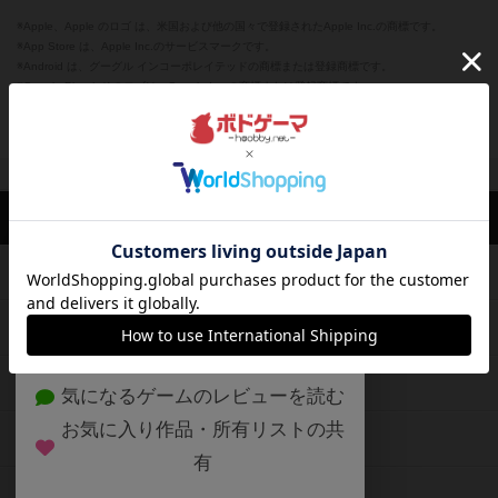
※Apple、Apple のロゴ は、米国および他の国々で登録されたApple Inc.の商標です。
※App Store は、Apple Inc.のサービスマークです。
※Android は、グーグル インコーポレイテッドの商標または登録商標です。
※Google Play とそのロゴは、Google Inc.の商標または登録商標です。
閉じる
ボドゲーマTOP
ボドとも一覧
大尉
マイボードゲーム
興味あり
ボドゲーマTOP
ボードゲームのプレイ履歴を記録し
て、
ボードゲームを検索する
自分のデータを管理しませんか？
約75,000人
がボドゲーマを利用中！
ボードゲームの新着レビュー
遊んだボードゲームを記録する
ボードゲーム会情報
気になるゲームのレビューを読む
お気に入り作品・所有リストの共
メカニクス特集
有
掲示板・トピックス