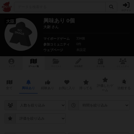
ログイン
興味あり 0個
大臣
大尉 さん
334個
マイボードゲーム
0件
参加コミュニティ
未設定
ウェブページ
トップ
ゲーム一覧
マイリスト
投稿履歴
ボ
ドゲ
会
コミュニティ
評価したゲ
全て
興味あり
経験あり
お気に入り
持ってる
比較する
ーム