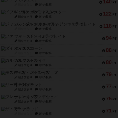
ブラヴェスト
140
PT
紹介文なし
1件の投稿
ドブル：ポケットモンスター
122
PT
紹介文あり
4件の投稿
ジャンヌ・ダルク-オルレアン ドロー＆ライト
118
PT
紹介文なし
5件の投稿
ファースト・イン・フライト
94
PT
紹介文あり
3件の投稿
ダイススローン
88
PT
紹介文なし
1件の投稿
ガルフストライク
80
PT
紹介文あり
1件の投稿
モズビ－ズ・レイダ－ズ
79
PT
紹介文あり
1件の投稿
リー対グラント
77
PT
紹介文あり
1件の投稿
ブレーキング・アウェイ
75
PT
紹介文あり
4件の投稿
ザ・フラッド
71
PT
紹介文なし
1件の投稿