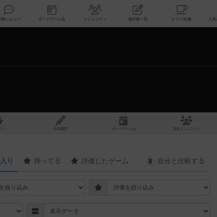
索
新着レビュー
ボードゲーム会
コミュニティ
掲示板一覧
スト
投稿履歴
ボ
ー
ドゲ
ーム
会
参加
コミュニティ
入り
持ってる
評価したゲーム
自分と
比較する