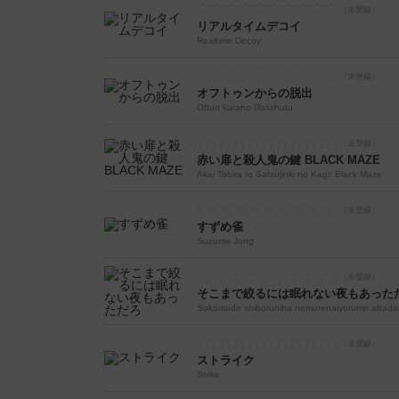
リアルタイムデコイ
Realtime Decoy
オフトゥンからの脱出
Oftun karano Dasshutu
赤い扉と殺人鬼の鍵 BLACK MAZE
Akai Tobira to Satsujinki no Kagi: Black Maze
すずめ雀
Suzume Jong
そこまで絞るには眠れない夜もあった
Sokomade shiboruniha nemurenaiyorumo attada
ストライク
Strike