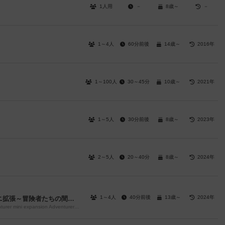
1人用
－
8歳～
－
1～4人
60分前後
14歳～
2016年
1～100人
30～45分
10歳～
2021年
1～5人
30分前後
8歳～
2023年
2～5人
20～40分
8歳～
2024年
1～4人
40分前後
13歳～
2024年
らくらく冒険者の幸せ異世界ライフミニ拡張～冒険者たちの間奏曲～
the happy otherworldly life of an easygoing adventurer mini expansion Adventurer's Interlude