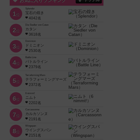
お気に入りランキング
トップ50
Splendor
1
宝石の煌き
位
4042名
Die Siedler von Catan
2
カタン
位
3618名
Dominion
3
ドミニオン
位
2530名
Battle Line
4
バトルライン
位
2379名
Terraforming Mars
5
テラフォーミングマーズ
位
2372名
6 nimmt!
6
ニムト
位
2202名
Carcassonne
7
カルカソンヌ
位
2191名
Wingspan
8
ウイングスパン
位
2151名