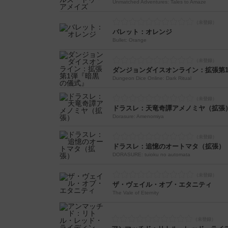
Unmatched Adventures: Tales to Amaze
バレット：オレンジ
Bullet: Orange
ダンジョンダイスオンライン：拡張第
Dungeon Dice Online: Dark Ritual
ドラスレ：天竜奇譚アメノミヤ（拡張
Dorasure: Amenomiya
ドラスレ：追憶のオートマタ（拡張）
DORASURE: tuioku no automata
ザ・ヴェイル・オブ・エタニティ
The Vale of Eternity