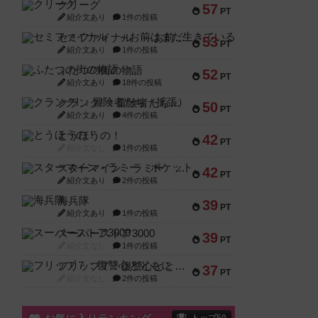
クリーグ
57
PT
紹介文あり
1件の投稿
セミファイナル ～お前はまだ生きている～
53
PT
紹介文あり
1件の投稿
ふたつの街の物語
52
PT
紹介文あり
18件の投稿
クランク! ：冒険者たち（拡張）
50
PT
紹介文あり
4件の投稿
とうほうの！
42
PT
紹介文なし
1件の投稿
スターマイン・ラミー ポケット
42
PT
紹介文あり
2件の投稿
海兵隊
39
PT
紹介文あり
1件の投稿
スーパーストア3000
39
PT
紹介文なし
1件の投稿
フリップ７：復讐心とともに
37
PT
紹介文なし
2件の投稿