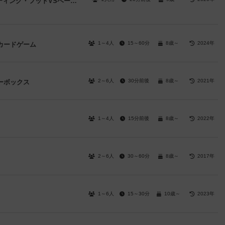
アンマッチド：リトル・レッド・ライディング・フッドVSベーオウルフ
1～4人
15～60分
8歳～
2024年
カードゲーム
2～6人
30分前後
8歳～
2021年
ーボックス
1～4人
15分前後
8歳～
2022年
2～6人
30～60分
8歳～
2017年
1～6人
15～30分
10歳～
2023年