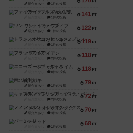
170
PT
紹介文あり
1件の投稿
ファイアー・ブルズ / 火牛陣
141
PT
紹介文なし
1件の投稿
ワン・トゥ・ファイブ
122
PT
紹介文あり
1件の投稿
トランスオリエント・エクスプレス
119
PT
紹介文なし
1件の投稿
フラットアイアン
118
PT
紹介文なし
2件の投稿
エコーズ・オブ・タイム
118
PT
紹介文なし
8件の投稿
南北戦争
79
PT
紹介文あり
1件の投稿
キャプテン・フリップ：イスラ・ボンバ
72
PT
紹介文なし
2件の投稿
メメントオンラインタクティクス
70
PT
紹介文あり
4件の投稿
パーミッド
68
PT
紹介文なし
1件の投稿