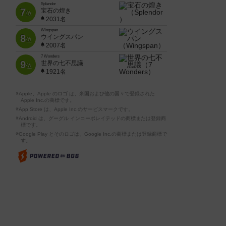
Splendor
7
宝石の煌き
位
2031名
Wingspan
8
ウイングスパン
位
2007名
7 Wonders
9
世界の七不思議
位
1921名
※Apple、Apple のロゴ は、米国および他の国々で登録された
Apple Inc.の商標です。
※App Store は、Apple Inc.のサービスマークです。
※Android は、グーグル インコーポレイテッドの商標または登録商
標です。
※Google Play とそのロゴは、Google Inc.の商標または登録商標で
す。