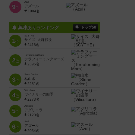
Azul
9
アズール
位
1904名
興味ありランキング
トップ50
SCYTHE
1
サイズ -大鎌戦役-
位
2416名
Terraforming Mars
2
テラフォーミングマーズ
位
2395名
Stone Garden
3
枯山水
位
2281名
Viticulture
4
ワイナリーの四季
位
2273名
Agricola
5
アグリコラ
位
2120名
Azul
6
アズール
位
2034名