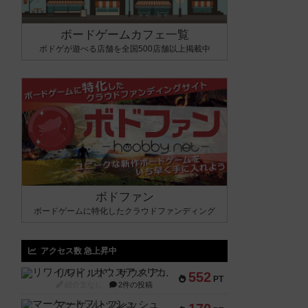
ボードゲームカフェ一覧
ボドゲが遊べる店舗を全国500店舗以上掲載中
ボドファン
ボードゲームに特化したクラウドファンディング
アクセス数 急上昇中
リワイルド：サウスアメリカ
552
PT
紹介文なし
2件の投稿
マーケットフレッシュ