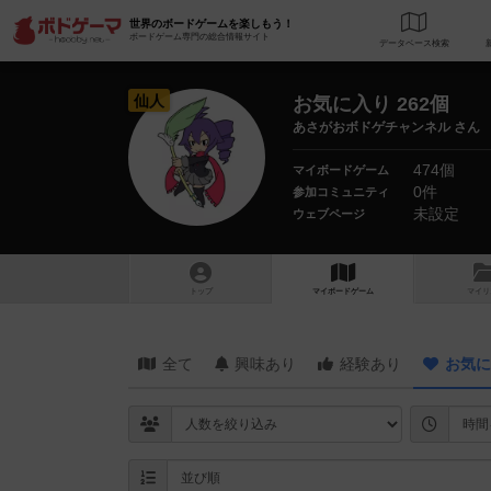
世界のボードゲームを楽しもう！
ボードゲーム専門の総合情報サイト
データベース
検
仙人
お気に入り 262個
あさがおボドゲチャンネル さん
474個
マイボードゲーム
0件
参加コミュニティ
未設定
ウェブページ
トップ
マイボードゲーム
マイリ
全て
興味あり
経験あり
お気に