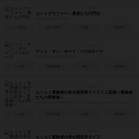
カートグラファー：勇者たちの門出
Cartographers Heroes
1～100人
30～45分
10歳～
2021年
ゲット・オン・ボード：パリ&ローマ
Get on Board: Paris & Roma
1～5人
30分前後
8歳～
2023年
らくらく冒険者の幸せ異世界ライフミニ拡張～冒険者
たちの間奏曲～
the happy otherworldly life of an easygoing adventurer mini expansion Adventurer's Interlude
1～4人
40分前後
13歳～
2024年
らくらく冒険者の幸せ異世界ライフ