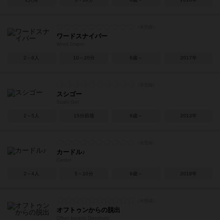
ワードスナイパー
Word Sniper
2～6人
10～20分
6歳～
2017年
スシゴー
Sushi Go!
2～5人
15分前後
8歳～
2013年
カードル♪
Cardol
2～4人
5～10分
9歳～
2018年
オフトゥンからの脱出
Oftun karano Dasshutu