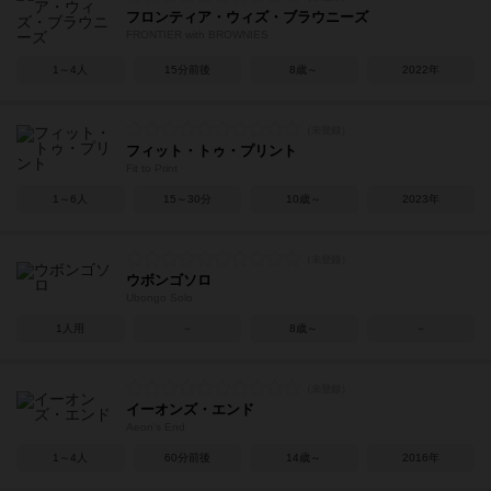
フロンティア・ウィズ・ブラウニーズ
FRONTIER with BROWNIES
1～4人
15分前後
8歳～
2022年
フィット・トゥ・プリント
Fit to Print
1～6人
15～30分
10歳～
2023年
ウボンゴソロ
Ubongo Solo
1人用
－
8歳～
－
イーオンズ・エンド
Aeon's End
1～4人
60分前後
14歳～
2016年