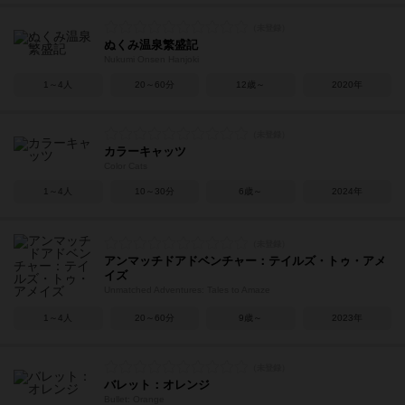
ぬくみ温泉繁盛記
Nukumi Onsen Hanjoki
1～4人
20～60分
12歳～
2020年
カラーキャッツ
Color Cats
1～4人
10～30分
6歳～
2024年
アンマッチドアドベンチャー：テイルズ・トゥ・アメ
イズ
Unmatched Adventures: Tales to Amaze
1～4人
20～60分
9歳～
2023年
バレット：オレンジ
Bullet: Orange