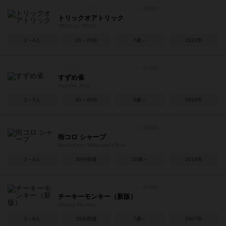
トリックオアトリック
TRICK or TRICK
2～4人
10～20分
7歳～
2022年
すずめ雀
Suzume Jong
2～5人
30～40分
6歳～
2018年
街コロ シャープ
Machi Koro: Millionaire's Row
2～4人
30分前後
10歳～
2014年
チーキーモンキー（新版）
Cheeky Monkey
2～6人
15分前後
7歳～
2007年