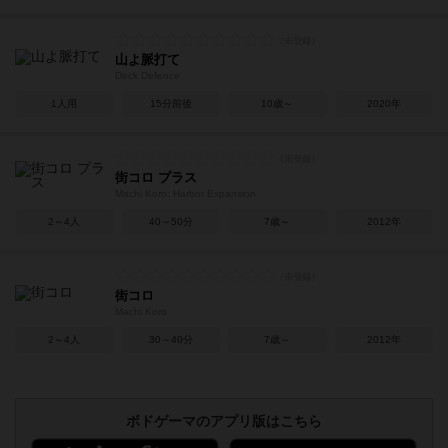
山よ脈打て
Deck Defence
1人用
15分前後
10歳～
2020年
街コロ プラス
Machi Koro: Harbor Expansion
2～4人
40～50分
7歳～
2012年
街コロ
Machi Koro
2～4人
30～40分
7歳～
2012年
ボドゲーマのアプリ版はこちら