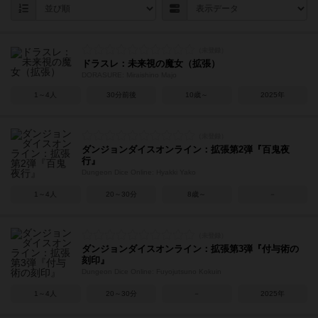
ドラスレ：未来視の魔女（拡張）
DORASURE: Miraishino Majo
1～4人
30分前後
10歳～
2025年
ダンジョンダイスオンライン：拡張第2弾『百鬼夜
行』
Dungeon Dice Online: Hyakki Yako
1～4人
20～30分
8歳～
－
ダンジョンダイスオンライン：拡張第3弾『付与術の
刻印』
Dungeon Dice Online: Fuyojutsuno Kokuin
1～4人
20～30分
－
2025年