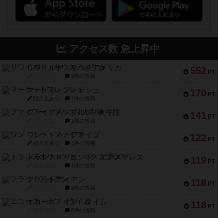
アクセス数 急上昇中
リワイルド：サウスアメリカ
552
PT
紹介文なし
2件の投稿
マーケットフレッシュ
170
PT
紹介文あり
1件の投稿
ファイアー・ブルズ / 火牛陣
141
PT
紹介文なし
1件の投稿
ワン・トゥ・ファイブ
122
PT
紹介文あり
1件の投稿
トランスオリエント・エクスプレス
119
PT
紹介文なし
1件の投稿
フラットアイアン
118
PT
紹介文なし
2件の投稿
エコーズ・オブ・タイム
118
PT
紹介文なし
8件の投稿