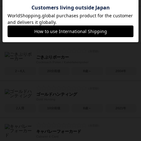
チケットトゥライド：ロンドン
Ticket to Ride: London
2～4人
10～15分
8歳～
2019年
ごきぶりポーカー
Cockroach Poker / Kakerlakenpoker
2～6人
20分前後
8歳～
2004年
ゴールドハンティング
Gold Hunting
2人用
10分前後
8歳～
2021年
キャバレーフォーカード
Cabaret 4 Card