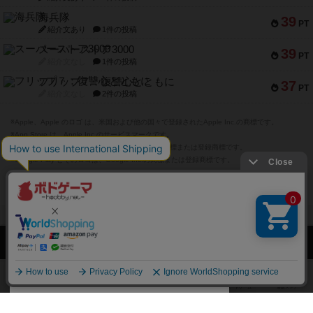
海兵隊
39
PT
紹介文あり
1件の投稿
スーパーストア3000
39
PT
紹介文なし
1件の投稿
フリップ７：復讐心とともに
37
PT
紹介文なし
2件の投稿
※Apple、Apple のロゴ は、米国および他の国々で登録されたApple Inc.の商標です。
※App Store は、Apple Inc.のサービスマークです。
※Android は、グーグル インコーポレイテッドの商標または登録商標です。
※Google Play とそのロゴは、Google Inc.の商標または登録商標です。
閉じる
ボドゲーマTOP
ボドとも一覧
あさがおボドゲチャンネル
マイボードゲ
ボドゲーマTOP
ボードゲームのプレイ履歴を記録し
て、
ボードゲームを検索する
自分のデータを管理しませんか？
約75,000人
がボドゲーマを利用中！
ボードゲームの新着レビュー