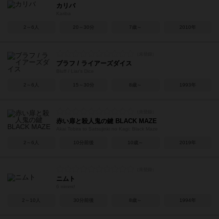
カリバ
Kariba
2～6人
20～30分
7歳～
2010年
ブラフ / ライアーズダイス
Bluff / Liar's Dice
2～6人
15～30分
8歳～
1993年
赤い扉と殺人鬼の鍵 BLACK MAZE
Akai Tobira to Satsujinki no Kagi: Black Maze
2～6人
10分前後
10歳～
2019年
ニムト
6 nimmt!
2～10人
30分前後
8歳～
1994年