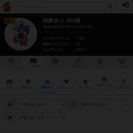
ログイン
経験あり 364個
仙人
あさがおボドゲチャンネル さん
474個
マイボードゲーム
0件
参加コミュニティ
未設定
ウェブページ
トップ
ゲーム一覧
マイリスト
投稿履歴
ボ
ドゲ
会
コミュニティ
評価したゲ
全て
興味あり
経験あり
お気に入り
持ってる
比較する
ーム