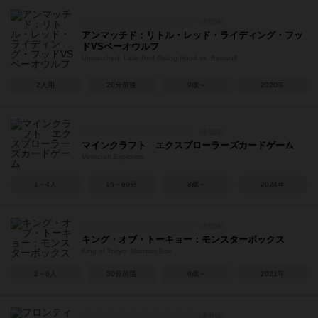
アンマッチド：リトル・レッド・ライディング・フッ
ドVSベーオウルフ
Unmatched: Little Red Riding Hood vs. Beowulf
2人用
20分前後
9歳～
2020年
マインクラフト エクスプローラーズカードゲーム
Minecraft Explorers
1～4人
15～60分
8歳～
2024年
キング・オブ・トーキョー：モンスターボックス
King of Tokyo: Monster Box
2～6人
30分前後
8歳～
2021年