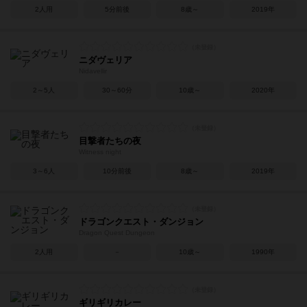
2人用
5分前後
8歳～
2019年
ニダヴェリア
Nidavellir
2～5人
30～60分
10歳～
2020年
目撃者たちの夜
Witness night
3～6人
10分前後
8歳～
2019年
ドラゴンクエスト・ダンジョン
Dragon Quest Dungeon
2人用
－
10歳～
1990年
ギリギリカレー