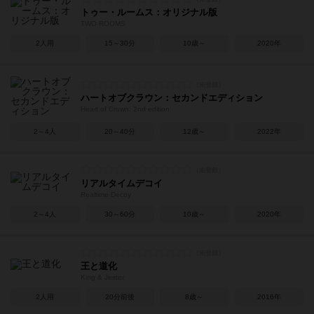
トゥー・ルームス：オリジナル版
TWO ROOMS
2人用
15～30分
10歳～
2020年
ハートオブクラウン：セカンドエディション
Heart of Crown: 2nd edition
2～4人
20～40分
12歳～
2022年
リアルタイムデコイ
Realtime Decoy
2～4人
30～60分
10歳～
2020年
王と道化
King & Jester
2人用
20分前後
8歳～
2016年