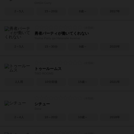
GiriGiri Curry
2～5人
15～20分
8歳～
2017年
勇者パーティが働いてくれない
Yusha Party ga Hataraite kurenai
2～5人
15～30分
9歳～
2020年
トゥールームス
TWO ROOMS
2人用
10分前後
15歳～
2021年
シチュー
Stew
2～4人
10～20分
10歳～
2018年