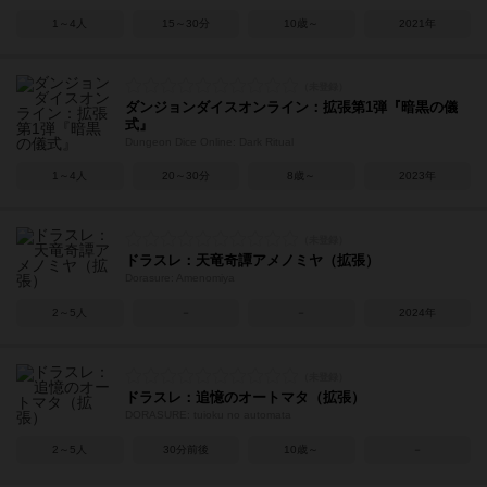
1～4人
15～30分
10歳～
2021年
ダンジョンダイスオンライン：拡張第1弾『暗黒の儀
式』
Dungeon Dice Online: Dark Ritual
1～4人
20～30分
8歳～
2023年
ドラスレ：天竜奇譚アメノミヤ（拡張）
Dorasure: Amenomiya
2～5人
－
－
2024年
ドラスレ：追憶のオートマタ（拡張）
DORASURE: tuioku no automata
2～5人
30分前後
10歳～
－