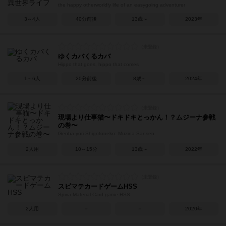
the happy otherworldly life of an easygoing adventurer
3～4人
40分前後
13歳～
2023年
ゆくカバくるカバ
Hippo that goes, hippo that comes
1～6人
20分前後
8歳～
2024年
現場より仕事猫〜ドキドキとっかん！？ムジーナ参戦
の巻〜
Genba yori Shigotoneko: Muzina Sansen
2人用
10～15分
13歳～
2022年
スピマテカードゲームHSS
Spiria Material Card game HSS
2人用
－
－
2020年