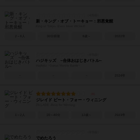
新・キング・オブ・トーキョー：邪悪覚醒
King of Tokyo: Even More Wicked!
2～6人
30分前後
8歳～
2022年
ハジキッズ ~合体おはじきバトル~
Hajikidz ~Gattai Marble Battle~
－
－
－
2024年
ジレイド ビート・フォー・ウィニング
ZILLADE -Beat for Winning-
1～2人
20～40分
12歳～
2023年
でめたろう