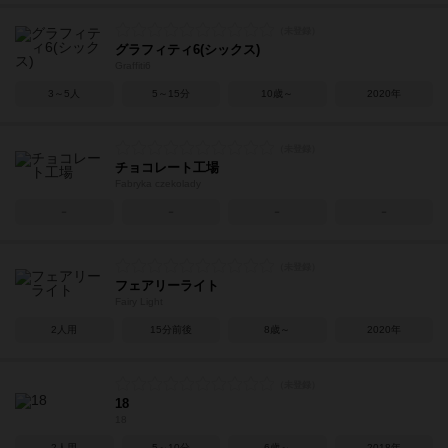
グラフィティ6(シックス)
Graffiti6
3～5人
5～15分
10歳～
2020年
チョコレート工場
Fabryka czekolady
－
－
－
－
フェアリーライト
Fairy Light
2人用
15分前後
8歳～
2020年
18
18
2人用
5～10分
6歳～
2018年