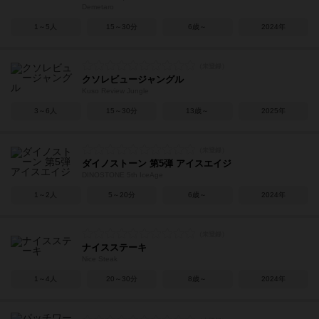
Demetaro
1～5人
15～30分
6歳～
2024年
クソレビュージャングル
Kuso Review Jungle
3～6人
15～30分
13歳～
2025年
ダイノストーン 第5弾 アイスエイジ
DINOSTONE 5th IceAge
1～2人
5～20分
6歳～
2024年
ナイスステーキ
Nice Steak
1～4人
20～30分
8歳～
2024年