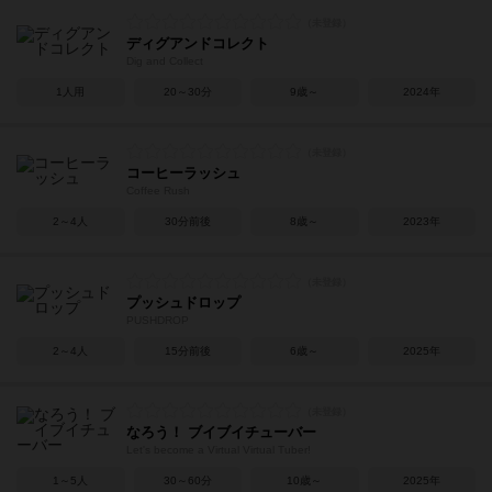
ディグアンドコレクト
Dig and Collect
1人用
20～30分
9歳～
2024年
コーヒーラッシュ
Coffee Rush
2～4人
30分前後
8歳～
2023年
プッシュドロップ
PUSHDROP
2～4人
15分前後
6歳～
2025年
なろう！ ブイブイチューバー
Let's become a Virtual Virtual Tuber!
1～5人
30～60分
10歳～
2025年