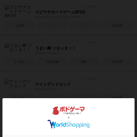
スピマテカードゲームBFDS
Spiria Material Card game BFDS
2人用
－
－
2020年
うまい棒 ソロッタ！！
umaibo Sorotta!!
1～8人
15分前後
6歳～
2022年
ナインデッドエンド
NineDeadEnd
1～4人
－
－
2023年
デュエルボーイ
Duel Boy
2人用
10分前後
－
2022年