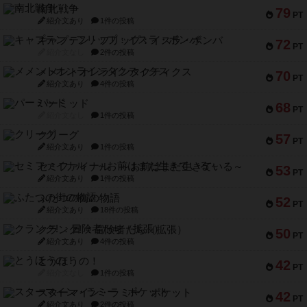
南北戦争
79
PT
紹介文あり
1件の投稿
キャプテン・フリップ：イスラ・ボンバ
72
PT
紹介文なし
2件の投稿
メメントオンラインタクティクス
70
PT
紹介文あり
4件の投稿
パーミッド
68
PT
紹介文なし
1件の投稿
クリーグ
57
PT
紹介文あり
1件の投稿
セミファイナル ～お前はまだ生きている～
53
PT
紹介文あり
1件の投稿
ふたつの街の物語
52
PT
紹介文あり
18件の投稿
クランク! ：冒険者たち（拡張）
50
PT
紹介文あり
4件の投稿
とうほうの！
42
PT
紹介文なし
1件の投稿
スターマイン・ラミー ポケット
42
PT
紹介文あり
2件の投稿