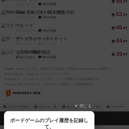
58
PT
紹介文なし
2件の投稿
Bitter End ブタペスト救出作戦
52
PT
紹介文なし
1件の投稿
ラピード
46
PT
紹介文なし
1件の投稿
ザ・フラッフィー・ライト
44
PT
紹介文なし
0件の投稿
ふたつの城の物語
39
PT
紹介文あり
6件の投稿
※Apple、Apple のロゴ は、米国および他の国々で登録されたApple Inc.の商標です。
※App Store は、Apple Inc.のサービスマークです。
※Android は、グーグル インコーポレイテッドの商標または登録商標です。
※Google Play とそのロゴは、Google Inc.の商標または登録商標です。
閉じる
ボドゲーマTOP
ボドとも一覧
あさがおボドゲチャンネル
ボードゲーム
ボドゲーマTOP
ボードゲームのプレイ履歴を記録し
て、