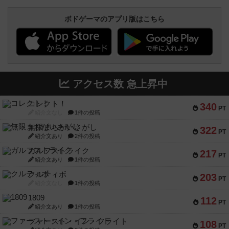
ボドゲーマのアプリ版はこちら
アクセス数 急上昇中
コレクト！
340
PT
紹介文なし
1件の投稿
無限まちがいさがし
322
PT
紹介文あり
2件の投稿
ガルフストライク
217
PT
紹介文あり
1件の投稿
クルティボ
203
PT
紹介文なし
1件の投稿
1809
112
PT
紹介文あり
1件の投稿
ファースト・イン・フライト
108
PT