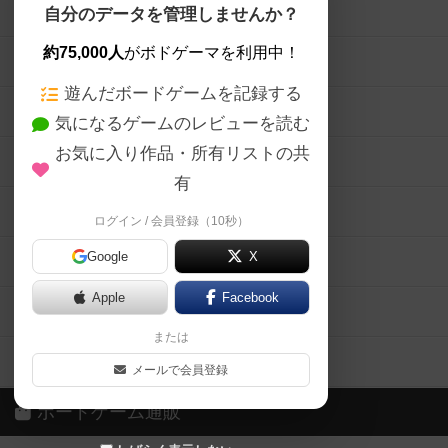
ボードゲームを検索する
自分のデータを管理しませんか？
約75,000人
がボドゲーマを利用中！
ボードゲームの新着レビュー
遊んだボードゲームを記録する
ボードゲーム会情報
気になるゲームのレビューを読む
お気に入り作品・所有リストの共
メカニクス特集
有
掲示板・トピックス
ログイン / 会員登録（10秒）
Google
X
ボドとも・会員一覧
Apple
Facebook
ボードゲーム業界コラム
または
ボドゲーマご利用案内
メールで会員登録
ボードゲーム通販