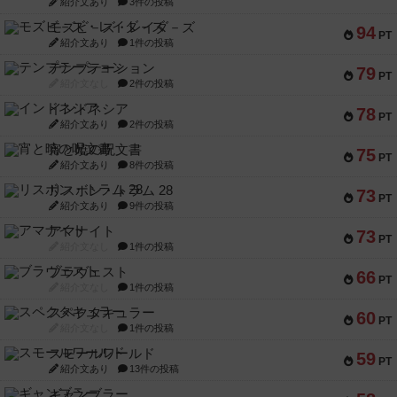
紹介文あり
3件の投稿
モズビ－ズ・レイダ－ズ
94
PT
紹介文あり
1件の投稿
テンプテーション
79
PT
紹介文なし
2件の投稿
インドネシア
78
PT
紹介文あり
2件の投稿
宵と暁の呪文書
75
PT
紹介文あり
8件の投稿
リスボン・トラム 28
73
PT
紹介文あり
9件の投稿
アマナイト
73
PT
紹介文なし
1件の投稿
ブラヴェスト
66
PT
紹介文なし
1件の投稿
スペクタキュラー
60
PT
紹介文なし
1件の投稿
スモールワールド
59
PT
紹介文あり
13件の投稿
ギャンブラー