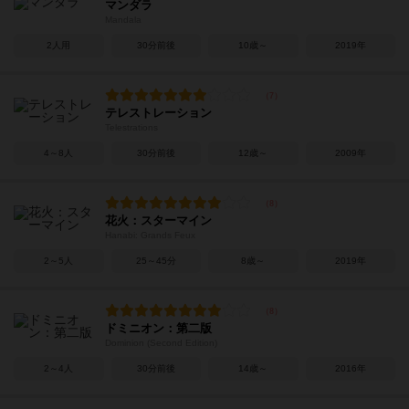
マンダラ
Mandala
2人用
30分前後
10歳～
2019年
テレストレーション
Telestrations
4～8人
30分前後
12歳～
2009年
花火：スターマイン
Hanabi: Grands Feux
2～5人
25～45分
8歳～
2019年
ドミニオン：第二版
Dominion (Second Edition)
2～4人
30分前後
14歳～
2016年