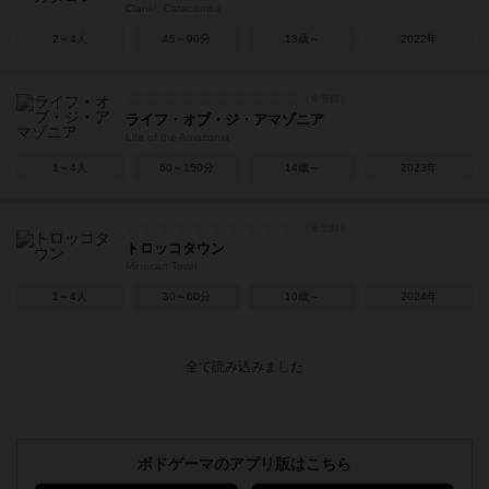
Clank!: Catacombs
2～4人
45～90分
13歳～
2022年
ライフ・オブ・ジ・アマゾニア
Life of the Amazonia
1～4人
60～150分
14歳～
2023年
トロッコタウン
Minecart Town
1～4人
30～60分
10歳～
2024年
ボドゲーマのアプリ版はこちら