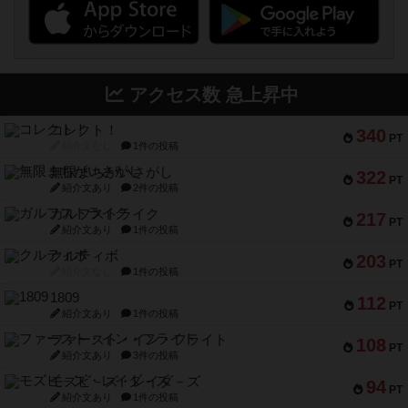
アクセス数 急上昇中
コレクト！
340
PT
紹介文なし
1件の投稿
無限まちがいさがし
322
PT
紹介文あり
2件の投稿
ガルフストライク
217
PT
紹介文あり
1件の投稿
クルティボ
203
PT
紹介文なし
1件の投稿
1809
112
PT
紹介文あり
1件の投稿
ファースト・イン・フライト
108
PT
紹介文あり
3件の投稿
モズビ－ズ・レイダ－ズ
94
PT
紹介文あり
1件の投稿
テンプテーション
79
PT
紹介文なし
2件の投稿
インドネシア
78