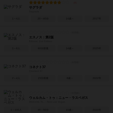
サグラダ
Sagrada
1～4人
20～40分
14歳～
2017年
エスノス：第2版
Ethnos: 2nd Edition
1～6人
60分前後
14歳～
2025年
コネクト37
Connect 37
2～4人
15分前後
8歳～
2022年
ウェルカム・トゥ：ニュー・ラスベガス
Welcome To...: New Las Vegas
1～100人
35～50分
10歳～
2020年