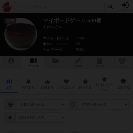
ログイン
マイボードゲーム 509個
皇帝
おわん さん
509個
マイボードゲーム
1件
参加コミュニティ
未設定
ウェブページ
トップ
ゲーム一覧
マイリスト
投稿履歴
ボ
ドゲ
会
コミュニティ
評価したゲ
全て
興味あり
経験あり
お気に入り
持ってる
比較する
ーム