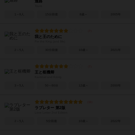
通路
Tsuro
1～8人
15分前後
8歳～
2005年
我と王のために
For the King (and Me)
2～5人
30分前後
10歳～
2021年
王と枢機卿
Kardinal und König
3～5人
50～60分
12歳～
2000年
ラブレター 第2版
Love Letter 2nd Edition
2～5人
5分前後
10歳～
2022年