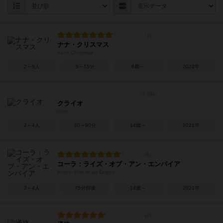
ナナ・クリスマス
nana Christmas
2～5人
5～15分
6歳～
2022年
クライオ
Cryo
2～4人
60～90分
14歳～
2021年
コーラ：ライズ・オブ・アン・エンパイア
Khôra: Rise of an Empire
2～4人
75分前後
14歳～
2021年