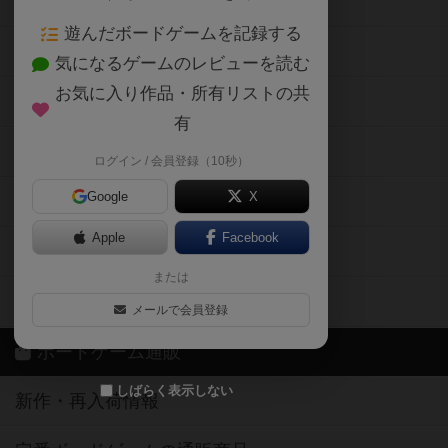
お気に入り作品・所有リストの共
メカニクス特集
有
掲示板・トピックス
ログイン / 会員登録（10秒）
Google
X
ボドとも・会員一覧
Apple
Facebook
ボードゲーム業界コラム
または
ボドゲーマご利用案内
メールで会員登録
ボードゲーム通販
しばらく表示しない
新作・再入荷情報
定番ボードゲームの通販商品
国産ボードゲームの通販商品