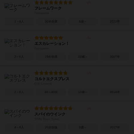
フレームワーク
Framework
1～4人
30分前後
8歳～
2022年
エスカレーション！
Escalation!
2～6人
15分前後
10歳～
2007年
コルトエクスプレス
Colt Express
2～6人
30～40分
10歳～
2014年
スパイのウインク
Shifty Eyed Spies
4～8人
20分前後
9歳～
2017年