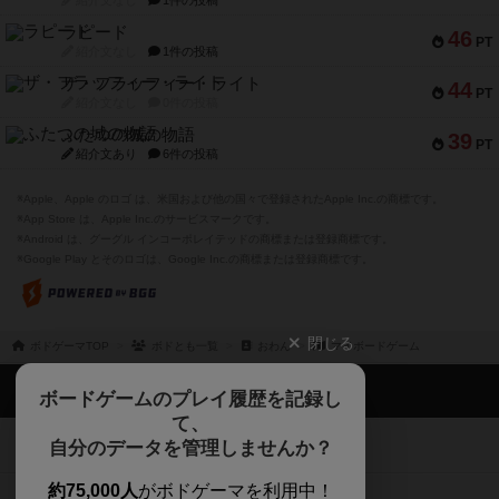
ザ・フラッフィー・ライト
44
PT
紹介文なし
0件の投稿
ふたつの城の物語
39
PT
紹介文あり
6件の投稿
※Apple、Apple のロゴ は、米国および他の国々で登録されたApple Inc.の商標です。
※App Store は、Apple Inc.のサービスマークです。
※Android は、グーグル インコーポレイテッドの商標または登録商標です。
※Google Play とそのロゴは、Google Inc.の商標または登録商標です。
閉じる
ボドゲーマTOP
ボドとも一覧
おわん
マイボードゲーム
ボドゲーマTOP
ボードゲームのプレイ履歴を記録し
て、
ボードゲームを検索する
自分のデータを管理しませんか？
約75,000人
がボドゲーマを利用中！
ボードゲームの新着レビュー
遊んだボードゲームを記録する
ボードゲーム会情報
気になるゲームのレビューを読む