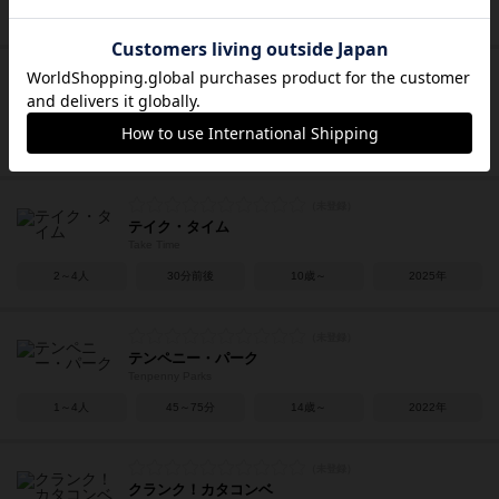
2～5人
75～90分
12歳～
2019年
ゴールドラッシュ
Goldrush
2～5人
15分前後
8歳～
2023年
テイク・タイム
Take Time
2～4人
30分前後
10歳～
2025年
テンペニー・パーク
Tenpenny Parks
1～4人
45～75分
14歳～
2022年
クランク！カタコンベ