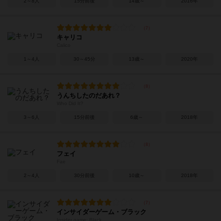
2～8人
15分前後
14歳～
2016年
キャリコ
Calico
1～4人
30～45分
13歳～
2020年
うんちしたのだあれ？
Who Did It?
3～6人
15分前後
6歳～
2018年
フェイ
Fae
2～4人
30分前後
10歳～
2018年
インサイダーゲーム・ブラック
Insider game: Black