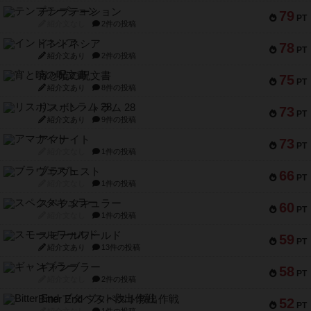
PT
紹介文あり
2件の投稿
宵と暁の呪文書
75
PT
紹介文あり
8件の投稿
リスボン・トラム 28
73
PT
紹介文あり
9件の投稿
アマナイト
73
PT
紹介文なし
1件の投稿
ブラヴェスト
66
PT
紹介文なし
1件の投稿
スペクタキュラー
60
PT
紹介文なし
1件の投稿
スモールワールド
59
PT
紹介文あり
13件の投稿
ギャンブラー
58
PT
紹介文なし
2件の投稿
Bitter End ブタペスト救出作戦
52
PT
紹介文なし
1件の投稿
ラピード
46
PT
紹介文なし
1件の投稿