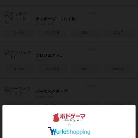
ティナーズ・トレイル
Tinners' Trail
1～5人
60～90分
13歳～
2021年
プロジェクトL
Project L
1～4人
20～40分
8歳～
2019年
パースペクティブ
Perspectives
2～6人
60～90分
12歳～
2023年
マウンテン・キング
In the Hall of the Mountain King