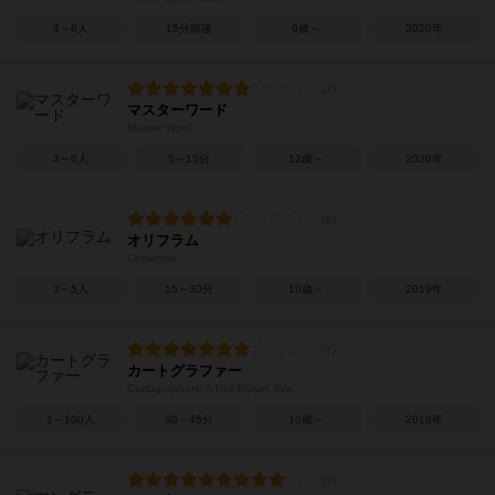
4～8人
15分前後
9歳～
2020年
マスターワード
Master Word
3～6人
5～15分
12歳～
2020年
オリフラム
Oriflamme
3～5人
15～30分
10歳～
2019年
カートグラファー
Cartographers: A Roll Player Tale
1～100人
30～45分
10歳～
2019年