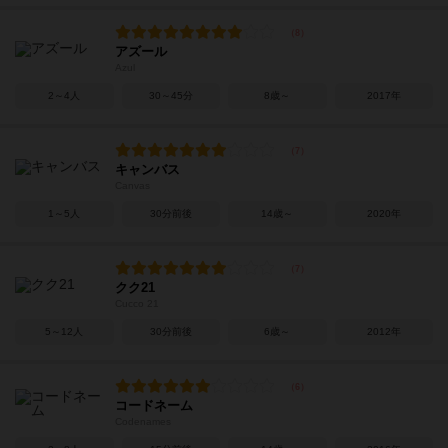
アズール
Azul
2～4人
30～45分
8歳～
2017年
キャンバス
Canvas
1～5人
30分前後
14歳～
2020年
クク21
Cucco 21
5～12人
30分前後
6歳～
2012年
コードネーム
Codenames