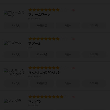
フレームワーク
Framework
1～4人
30分前後
8歳～
2022年
アズール
Azul
2～4人
30～45分
8歳～
2017年
うんちしたのだあれ？
Who Did It?
3～6人
15分前後
6歳～
2018年
マンダラ
Mandala