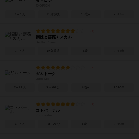
タギロン
TAGIRON
2～4人
15分前後
10歳～
2017年
髑髏と薔薇 / スカル
Skull & Roses
3～6人
45分前後
14歳～
2011年
ガムトーク
Gum Talk
2～99人
5～999分
6歳～
2020年
コトバーテル
Kotobaateru
4～6人
10～20分
6歳～
2019年