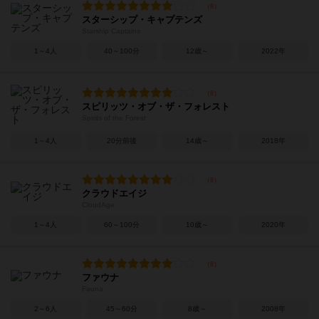
スターシップ・キャプテンズ
Starship Captains
1～4人
40～100分
12歳～
2022年
スピリッツ・オブ・ザ・フォレスト
Spirits of the Forest
1～4人
20分前後
14歳～
2018年
クラウドエイジ
CloudAge
1～4人
60～100分
10歳～
2020年
ファウナ
Fauna
2～6人
45～60分
8歳～
2008年