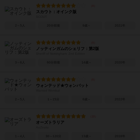
スカウト：オインク版
SCOUT
2～5人
20分前後
9歳～
2021年
ノッティンガムのシェリフ：第2版
Sheriff of Nottingham: 2nd Edition
3～6人
60分前後
14歳～
2020年
ウォンテッド★ウォンバット
Wanted Wombat
2～5人
1～15分
6歳～
2022年
オーズトラリア
AuZtralia
1～4人
30～120分
13歳～
2018年