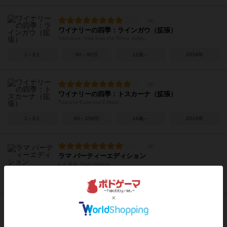
ワイナリーの四季：ラインガウ（拡張）
Viticulture: Visit from the Rhine Valley
1～6人
60～90分
12歳～
2018年
ワイナリーの四季：トスカーナ（拡張）
Tuscany Essential Edition
1～6人
60～150分
14歳～
2016年
ラマ パーティーエディション
L.A.M.A. Party Edition
2～6人
20分前後
8歳～
2020年
詠み人知らず
Yomibito Shirazu