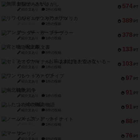
紹介文なし
2件の投稿
アンダー・ザ・テーブラー
378
PT
紹介文あり
1件の投稿
宵と暁の呪文書
133
PT
紹介文あり
8件の投稿
セミファイナル ～お前はまだ生きている～
103
PT
紹介文あり
1件の投稿
ワン・トゥ・ファイブ
97
PT
紹介文あり
1件の投稿
南北戦争
91
PT
紹介文あり
1件の投稿
ふたつの城の物語
91
PT
紹介文あり
6件の投稿
ノームズ・アット・ナイト
88
PT
紹介文なし
1件の投稿
マーリン
76
PT
紹介文あり
6件の投稿
フラットアイアン
75
PT
紹介文なし
2件の投稿
トランスオリエント・エクスプレス