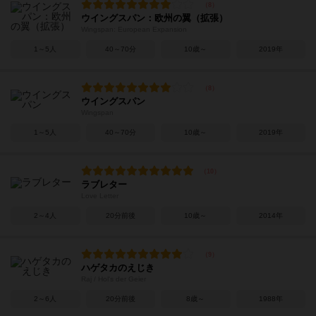
ウイングスパン：欧州の翼（拡張）
Wingspan: European Expansion
1～5人
40～70分
10歳～
2019年
ウイングスパン
Wingspan
1～5人
40～70分
10歳～
2019年
ラブレター
Love Letter
2～4人
20分前後
10歳～
2014年
ハゲタカのえじき
Raj / Hol's der Geier
2～6人
20分前後
8歳～
1988年