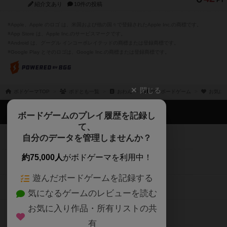
※Android は、グーグル インコーポレイテッドの商標または登録商標です。
※Google Play とそのロゴは、Google Inc.の商標または登録商標です。
閉じる
ボドゲーマTOP
ボドとも一覧
おわん
マイボードゲーム
お気に
ボドゲーマTOP
ボードゲームのプレイ履歴を記録し
て、
ボードゲームを検索する
自分のデータを管理しませんか？
約75,000人
がボドゲーマを利用中！
ボードゲームの新着レビュー
遊んだボードゲームを記録する
ボードゲーム会情報
気になるゲームのレビューを読む
お気に入り作品・所有リストの共
メカニクス特集
有
掲示板・トピックス
ログイン / 会員登録（10秒）
Google
X