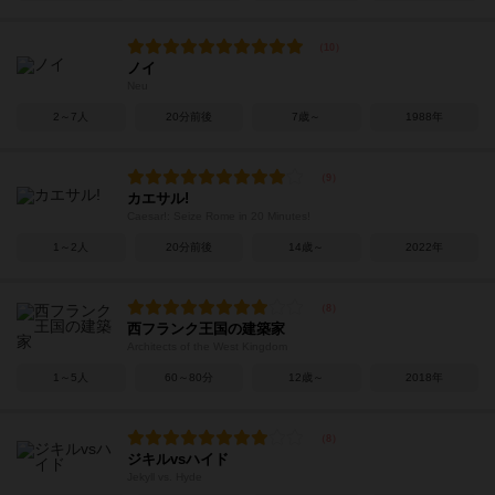
ノイ
Neu
2～7人
20分前後
7歳～
1988年
カエサル!
Caesar!: Seize Rome in 20 Minutes!
1～2人
20分前後
14歳～
2022年
西フランク王国の建築家
Architects of the West Kingdom
1～5人
60～80分
12歳～
2018年
ジキルvsハイド
Jekyll vs. Hyde