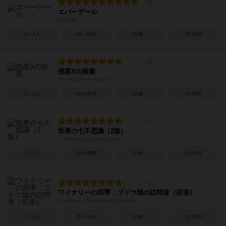
エバーデール
Everdell
1～4人
40～80分
13歳～
2018年
惑星Xの探索
The Search for Planet X
1～4人
60分前後
13歳～
2020年
世界の七不思議（2版）
7 Wonders (Second Edition)
3～7人
30分前後
10歳～
2020年
ワイナリーの四季：ブドウ畑の訪問者（拡張）
Viticulture: Moor Visitors Expansion
1～6人
45～90分
13歳～
2016年