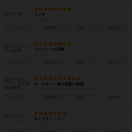
ドメモ
DOMEMO
2～5人
20分前後
8歳～
1975年
ワイナリーの四季
Viticulture
1～6人
45～90分
13歳～
2013年
ザ・クルー：第９惑星の探索
Die Crew: Reist gemeinsam zum 9. Planeten
2～5人
20分前後
10歳～
2019年
キャプテン・リノ
Super Rhino!
2～5人
5～15分
5歳～
2010年