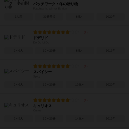
パッチワーク：冬の贈り物
Patchwork: Winter Edition
2人用
30分前後
8歳～
2020年
ドデリド
Do De Li Do
2～6人
10～20分
8歳～
2016年
スパイシー
Spicy
2～6人
15～20分
10歳～
2020年
キュリオス
Curios
2～5人
15～20分
14歳～
2019年