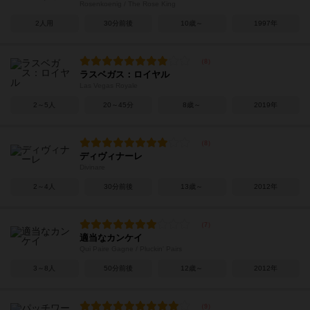
Rosenkoenig / The Rose King
2人用
30分前後
10歳～
1997年
ラスベガス：ロイヤル
Las Vegas Royale
2～5人
20～45分
8歳～
2019年
ディヴィナーレ
Divinare
2～4人
30分前後
13歳～
2012年
適当なカンケイ
Qui Paire Gagne / Pluckin' Pairs
3～8人
50分前後
12歳～
2012年