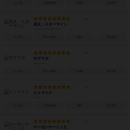
2人用
30分前後
10歳～
2019年
花火：スターマイン
Hanabi: Grands Feux
2～5人
25～45分
8歳～
2019年
サグラダ
Sagrada
1～4人
20～40分
14歳～
2017年
ストライク
Strike
2～5人
15分前後
8歳～
2012年
ローゼンケーニッヒ