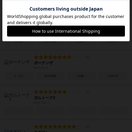
2～10人
10～20分
10歳～
2016年
京都異世界ツアー
Kyoto Other World Tour
4人用
90分前後
15歳～
2022年
ボーナンザ
Bohnanza
3～5人
45分前後
10歳～
1997年
ガムトーク2
Gum Talk 2
－
－
－
－