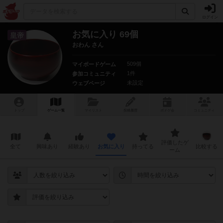
ログイン
お気に入り 69個
皇帝
おわん さん
509個
マイボードゲーム
1件
参加コミュニティ
未設定
ウェブページ
トップ
ゲーム一覧
マイリスト
投稿履歴
ボ
ドゲ
会
コミュニティ
評価したゲ
全て
興味あり
経験あり
お気に入り
持ってる
比較する
ーム