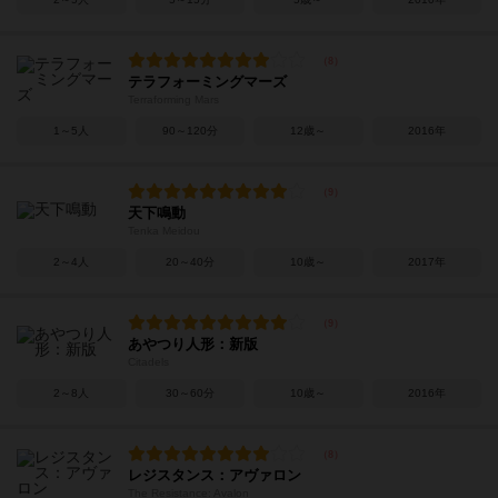
テラフォーミングマーズ
Terraforming Mars
1～5人
90～120分
12歳～
2016年
天下鳴動
Tenka Meidou
2～4人
20～40分
10歳～
2017年
あやつり人形：新版
Citadels
2～8人
30～60分
10歳～
2016年
レジスタンス：アヴァロン
The Resistance: Avalon