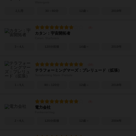
Watergate
2人用
30～60分
12歳～
2019年
カタン：宇宙開拓者
Catan: Starfarers
3～4人
120分前後
14歳～
2019年
テラフォーミングマーズ：プレリュード（拡張）
Terraforming Mars: Prelude
1～5人
90～120分
12歳～
2018年
電力会社
Funkenschlag
2～6人
120分前後
12歳～
2004年