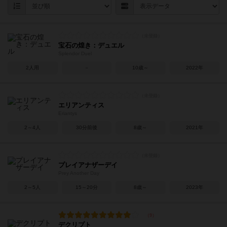
宝石の煌き：デュエル
Splendor Duel
2人用
－
10歳～
2022年
エリアンティス
Eriantys
2～4人
30分前後
8歳～
2021年
プレイアナザーデイ
Prey Another Day
2～5人
15～20分
8歳～
2023年
デクリプト