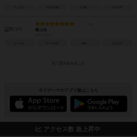
5～10人
30分前後
13歳～
2012年
街コロ
Machi Koro
2～4人
30～40分
7歳～
2012年
ボドゲーマのアプリ版はこちら
アクセス数 急上昇中
無限まちがいさがし
574
PT
紹介文あり
2件の投稿
リワイルド：サウスアメリカ
389
PT