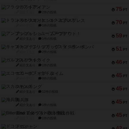
70
PT
紹介文なし
1件の投稿
アンブッシュ！：ムーブアウト！
59
PT
紹介文あり
1件の投稿
キャプテン・フリップ：イスラ・ボンバ
51
PT
紹介文なし
2件の投稿
ガルフストライク
46
PT
紹介文あり
1件の投稿
エコーズ・オブ・タイム
45
PT
紹介文なし
8件の投稿
スカルキング
45
PT
紹介文あり
12件の投稿
海兵隊
45
PT
紹介文あり
1件の投稿
Bitter End ブタペスト救出作戦
45
PT
紹介文なし
1件の投稿
ドコジャン
42
PT
紹介文あり
10件の投稿
※Apple、Apple のロゴ は、米国および他の国々で登録されたApple Inc.の商標です。
※App Store は、Apple Inc.のサービスマークです。