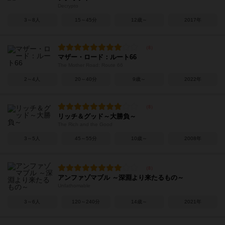
Decrypto
3～8人
15～45分
12歳～
2017年
マザー・ロード：ルート66
The Mother Road: Route 66
2～4人
20～40分
9歳～
2022年
リッチ＆グッド～大勝負～
The Rich and the Good
3～5人
45～55分
10歳～
2008年
アンファゾマブル ～深淵より来たるもの～
Unfathomable
3～6人
120～240分
14歳～
2021年