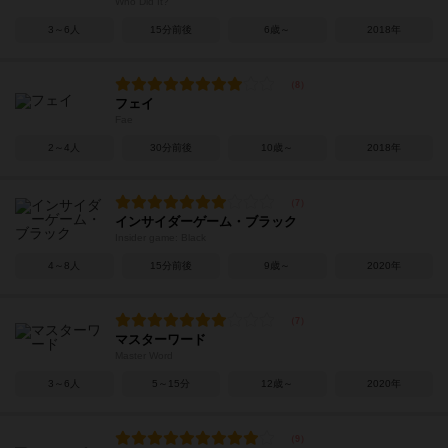
Who Did It?
3～6人
15分前後
6歳～
2018年
フェイ
Fae
2～4人
30分前後
10歳～
2018年
インサイダーゲーム・ブラック
Insider game: Black
4～8人
15分前後
9歳～
2020年
マスターワード
Master Word
3～6人
5～15分
12歳～
2020年