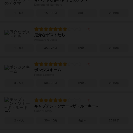
Demons of Numbers
1～6人
15～30分
8歳～
2019年
厄介なゲストたち
Awkward Guests
1～8人
45～75分
12歳～
2016年
ポンジスキーム
Ponzi Scheme
3～5人
60～90分
12歳～
2015年
キャプテン・ソナー ~ザ・ルーキー~
Sonar Family
2～4人
30～45分
8歳～
2018年