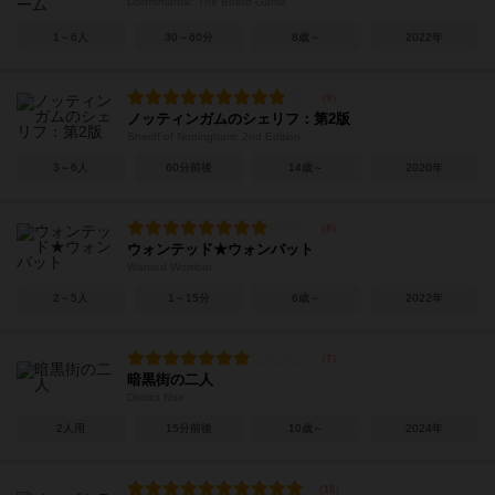
Dorfromantik: The Board Game
1～6人
30～60分
8歳～
2022年
ノッティンガムのシェリフ：第2版
Sheriff of Nottingham: 2nd Edition
3～6人
60分前後
14歳～
2020年
ウォンテッド★ウォンバット
Wanted Wombat
2～5人
1～15分
6歳～
2022年
暗黒街の二人
District Noir
2人用
15分前後
10歳～
2024年