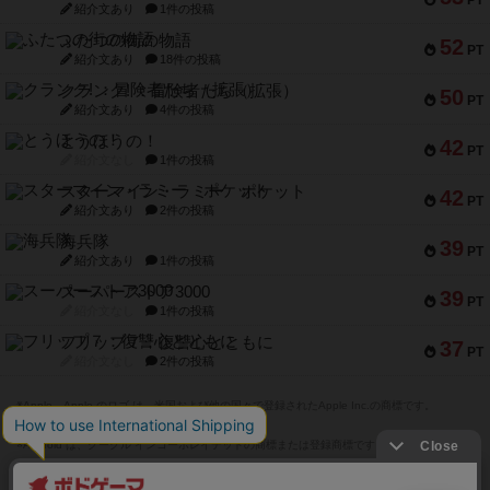
PT
紹介文あり
1件の投稿
ふたつの街の物語
52
PT
紹介文あり
18件の投稿
クランク! ：冒険者たち（拡張）
50
PT
紹介文あり
4件の投稿
とうほうの！
42
PT
紹介文なし
1件の投稿
スターマイン・ラミー ポケット
42
PT
紹介文あり
2件の投稿
海兵隊
39
PT
紹介文あり
1件の投稿
スーパーストア3000
39
PT
紹介文なし
1件の投稿
フリップ７：復讐心とともに
37
PT
紹介文なし
2件の投稿
※Apple、Apple のロゴ は、米国および他の国々で登録されたApple Inc.の商標です。
※App Store は、Apple Inc.のサービスマークです。
※Android は、グーグル インコーポレイテッドの商標または登録商標です。
※Google Play とそのロゴは、Google Inc.の商標または登録商標です。