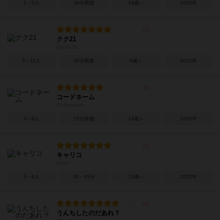
1～5人
30分前後
14歳～
2020年
クク21
Cucco 21
5～12人
30分前後
6歳～
2012年
コードネーム
Codenames
2～8人
15分前後
14歳～
2016年
キャリコ
Calico
1～4人
30～45分
13歳～
2020年
うんちしたのだあれ？