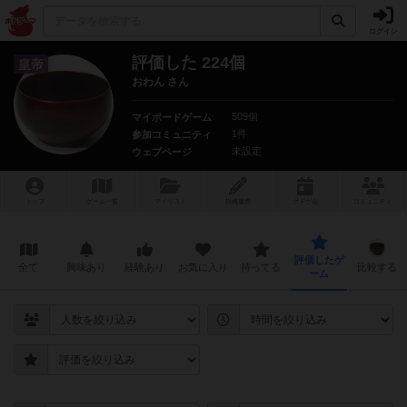
ログイン
評価した 224個
皇帝
おわん さん
509個
マイボードゲーム
1件
参加コミュニティ
未設定
ウェブページ
トップ
ゲーム一覧
マイリスト
投稿履歴
ボ
ドゲ
会
コミュニティ
評価したゲ
全て
興味あり
経験あり
お気に入り
持ってる
比較する
ーム