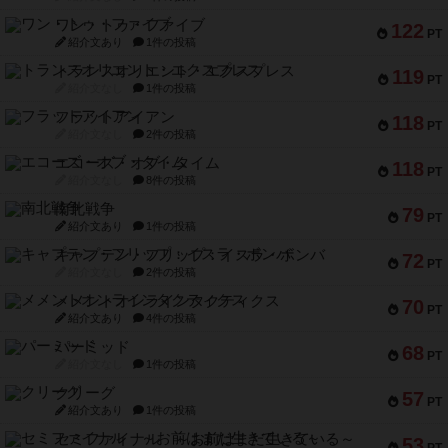
ワン・トゥ・ファイブ
122
PT
紹介文あり
1件の投稿
トランスオリエント・エクスプレス
119
PT
紹介文なし
1件の投稿
フラットアイアン
118
PT
紹介文なし
2件の投稿
エコーズ・オブ・タイム
118
PT
紹介文なし
8件の投稿
南北戦争
79
PT
紹介文あり
1件の投稿
キャプテン・フリップ：イスラ・ボンバ
72
PT
紹介文なし
2件の投稿
メメントオンラインタクティクス
70
PT
紹介文あり
4件の投稿
パーミッド
68
PT
紹介文なし
1件の投稿
クリーグ
57
PT
紹介文あり
1件の投稿
セミファイナル ～お前はまだ生きている～
53