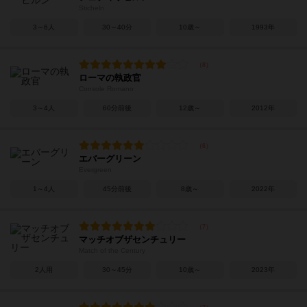
Sticheln
3～6人
30～40分
10歳～
1993年
ローマの執政官
Console Romano
3～4人
60分前後
12歳～
2012年
エバーグリーン
Evergreen
1～4人
45分前後
8歳～
2022年
マッチオブザセンチュリー
Match of the Century
2人用
30～45分
10歳～
2023年