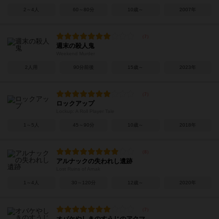
2～4人
60～80分
10歳～
2007年
週末の殺人鬼
Weekend Murder
2人用
90分前後
15歳～
2023年
ロックアップ
Lockup: A Roll Player Tale
1～5人
45～90分
10歳～
2018年
アルナックの失われし遺跡
Lost Ruins of Arnak
1～4人
30～120分
12歳～
2020年
オバケやしきのすうじのアクマ