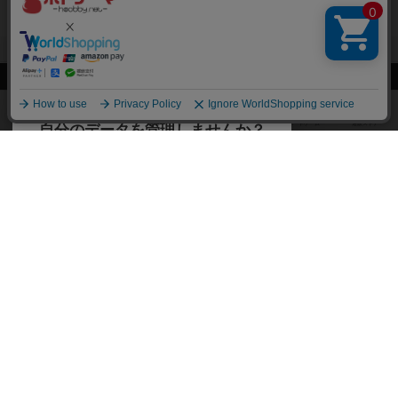
閉じる
ボドゲーマTOP
ボドとも一覧
おわん
マイボードゲーム
評価し
ボドゲーマTOP
ボードゲームのプレイ履歴を記録し
て、
ボードゲームを検索する
自分のデータを管理しませんか？
約75,000人
がボドゲーマを利用中！
ボードゲームの新着レビュー
遊んだボードゲームを記録する
ボードゲーム会情報
気になるゲームのレビューを読む
お気に入り作品・所有リストの共
メカニクス特集
有
掲示板・トピックス
ログイン / 会員登録（10秒）
Google
X
ボドとも・会員一覧
Apple
Facebook
ボードゲーム業界コラム