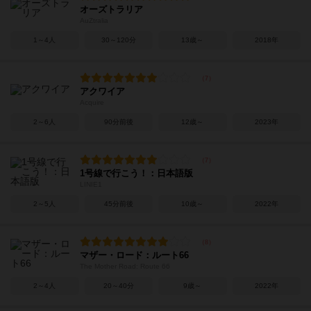
オーズトラリア
AuZtralia
1～4人
30～120分
13歳～
2018年
アクワイア
Acquire
2～6人
90分前後
12歳～
2023年
1号線で行こう！：日本語版
LINIE1
2～5人
45分前後
10歳～
2022年
マザー・ロード：ルート66
The Mother Road: Route 66
2～4人
20～40分
9歳～
2022年