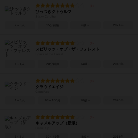
ひっつきクトゥルフ
Sticky Cthulhu
2～6人
15分前後
6歳～
2021年
スピリッツ・オブ・ザ・フォレスト
Spirits of the Forest
1～4人
20分前後
14歳～
2018年
クラウドエイジ
CloudAge
1～4人
60～100分
10歳～
2020年
キャメルアップ（新版）
Camel Up
3～8人
30～45分
8歳～
2018年