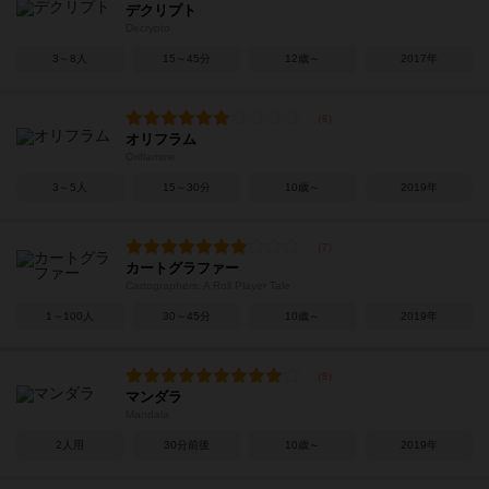
デクリプト
Decrypto
3～8人
15～45分
12歳～
2017年
オリフラム
Oriflamme
3～5人
15～30分
10歳～
2019年
カートグラファー
Cartographers: A Roll Player Tale
1～100人
30～45分
10歳～
2019年
マンダラ
Mandala
2人用
30分前後
10歳～
2019年