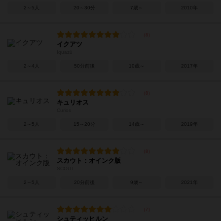
2～5人
20～30分
7歳～
2010年
イクアツ
Iquazú
2～4人
50分前後
10歳～
2017年
キュリオス
Curios
2～5人
15～20分
14歳～
2019年
スカウト：オインク版
SCOUT
2～5人
20分前後
9歳～
2021年
シュティッヒルン