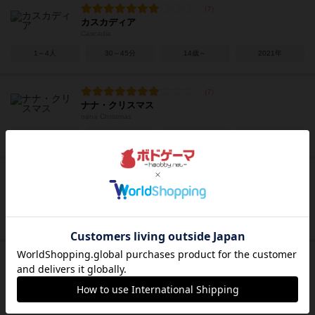
カスカディア
Cascadia
1～4人
30～45分
14歳～
2021年
ナナ・クリスマス
nana Christmas
2～5人
5～15分
6歳～
2022年
我と王のために
For the King (and Me)
2～5人
30分前後
10歳～
2021年
王と枢機卿
Kardinal und König
3～5人
50～60分
12歳～
2000年