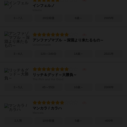
インフェルノ
Inferno
3～7人
20分前後
8歳～
2005年
アンファゾマブル ～深淵より来たるもの～
Unfathomable
3～6人
120～240分
14歳～
2021年
リッチ＆グッド～大勝負～
The Rich and the Good
3～5人
45～55分
10歳～
2008年
マンカラ / カラハ
Mancala
2人用
10分前後
5歳～
-400年