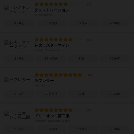
テレストレーション
Telestrations
4～8人
30分前後
12歳～
2009年
花火：スターマイン
Hanabi: Grands Feux
2～5人
25～45分
8歳～
2019年
ラブレター
Love Letter
2～4人
20分前後
10歳～
2014年
ドミニオン：第二版
Dominion (Second Edition)
2～4人
30分前後
14歳～
2016年