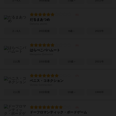
2～4人
30分前後
13歳～
2012年
だるまあつめ
Daruma atume
2～6人
20分前後
8歳～
2022年
はらぺこバハムート
Harapeko Bahamūt
2人用
10分前後
10歳～
2021年
ベニス・コネクション
Venice Connection
2人用
10分前後
10歳～
1996年
ドーフロマンティック・ボードゲーム