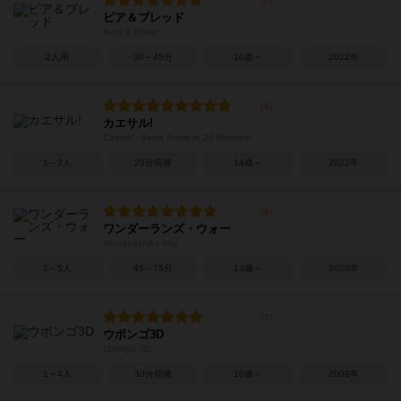
ビア＆ブレッド
Beer & Bread
2人用
30～45分
10歳～
2022年
カエサル!
Caesar!: Seize Rome in 20 Minutes!
1～2人
20分前後
14歳～
2022年
ワンダーランズ・ウォー
Wonderland's War
2～5人
45～75分
13歳～
2020年
ウボンゴ3D
Ubongo 3D
1～4人
30分前後
10歳～
2009年