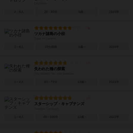
DroPolter
2～5人
20～30分
6歳～
2023年
ツカナ諸島の小径
Trails of Tucana
1～8人
15分前後
8歳～
2019年
失われた種の探索
The Search for Lost Species
1～4人
60～75分
13歳～
2023年
スターシップ・キャプテンズ
Starship Captains
1～4人
40～100分
12歳～
2022年