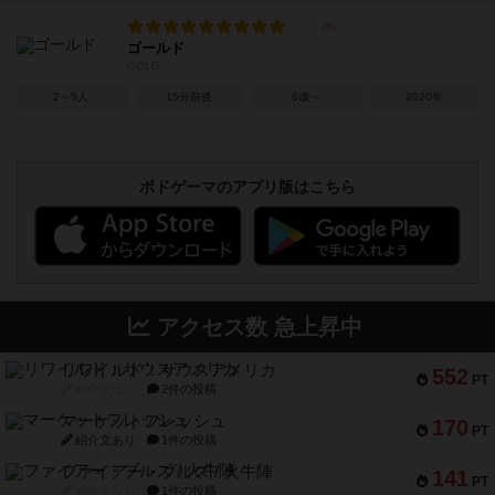
ゴールド
GOLD
2～5人
15分前後
6歳～
2020年
ボドゲーマのアプリ版はこちら
アクセス数 急上昇中
リワイルド：サウスアメリカ
552
PT
紹介文なし
2件の投稿
マーケットフレッシュ
170
PT
紹介文あり
1件の投稿
ファイアー・ブルズ / 火牛陣
141
PT
紹介文なし
1件の投稿