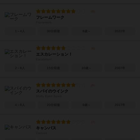
フレームワーク
Framework
1～4人
30分前後
8歳～
2022年
エスカレーション！
Escalation!
2～6人
15分前後
10歳～
2007年
スパイのウインク
Shifty Eyed Spies
4～8人
20分前後
9歳～
2017年
キャンバス
Canvas