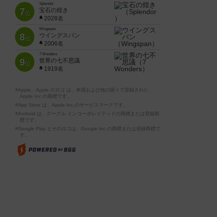
Splendor
7
宝石の煌き
位
2028名
Wingspan
8
ウイングスパン
位
2006名
7 Wonders
9
世界の七不思議
位
1919名
※Apple、Apple のロゴ は、米国および他の国々で登録された
Apple Inc.の商標です。
※App Store は、Apple Inc.のサービスマークです。
※Android は、グーグル インコーポレイテッドの商標または登録商
標です。
※Google Play とそのロゴは、Google Inc.の商標または登録商標で
す。