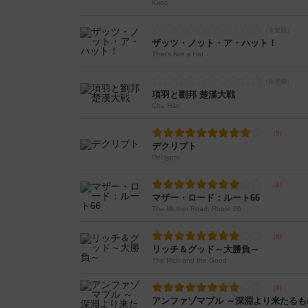
Kites
ザッツ・ノット・ア・ハット！
That's Not a Hat
項羽と劉邦 楚漢大戦
Chu Han
デクリプト
Decrypto
マザー・ロード：ルート66
The Mother Road: Route 66
リッチ＆グッド～大勝負～
The Rich and the Good
アンファゾマブル ～深淵より来たるも