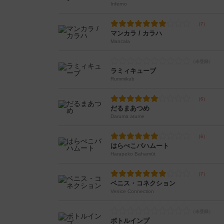
Inferno
マンカラ / カラハ
Mancala
ラミィキューブ
Rummikub
だるまあつめ
Daruma atume
はらぺこバハムート
Harapeko Bahamūt
ベニス・コネクション
Venice Connection
ボトルインプ