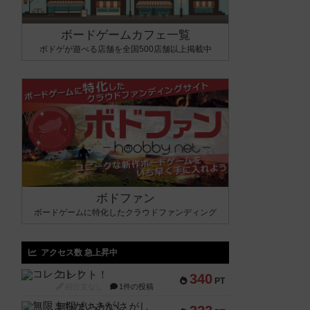
ボードゲームカフェ一覧
ボドゲが遊べる店舗を全国500店舗以上掲載中
ボドファン
ボードゲームに特化したクラウドファンディング
アクセス数 急上昇中
コレクト！
340
PT
紹介文なし
1件の投稿
無限まちがいさがし