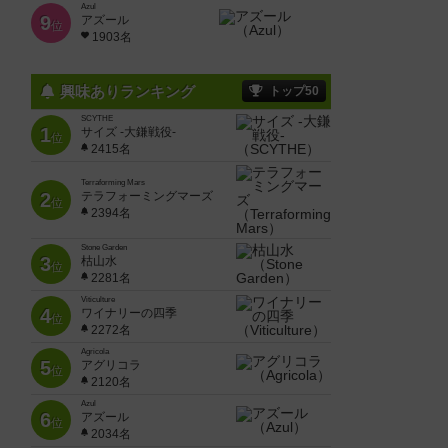
Azul
9
アズール
位
1903名
興味ありランキング
トップ50
SCYTHE
1
サイズ -大鎌戦役-
位
2415名
Terraforming Mars
2
テラフォーミングマーズ
位
2394名
Stone Garden
3
枯山水
位
2281名
Viticulture
4
ワイナリーの四季
位
2272名
Agricola
5
アグリコラ
位
2120名
Azul
6
アズール
位
2034名