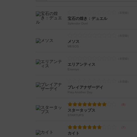
宝石の煌き：デュエル
Splendor Duel
メソス
MESOS
エリアンティス
Eriantys
プレイアナザーデイ
Prey Another Day
スタータップス
STARTUPS
カイト