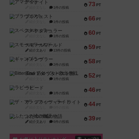
アマナイト
73
PT
紹介文なし
1件の投稿
ブラヴェスト
66
PT
紹介文なし
1件の投稿
スペクタキュラー
60
PT
紹介文なし
1件の投稿
スモールワールド
59
PT
紹介文あり
13件の投稿
ギャンブラー
58
PT
紹介文なし
2件の投稿
Bitter End ブタペスト救出作戦
52
PT
紹介文なし
1件の投稿
ラピード
46
PT
紹介文なし
1件の投稿
ザ・フラッフィー・ライト
44
PT
紹介文なし
0件の投稿
ふたつの城の物語
39
PT
紹介文あり
6件の投稿