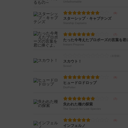
Unfathomable
スターシップ・キャプテンズ
Starship Captains
たった今考えたプロポーズの言葉を君
Instant Propose
スカウト！
Scout!
ヒュードロドロップ
DroPolter
失われた種の探索
The Search for Lost Species
インフェルノ