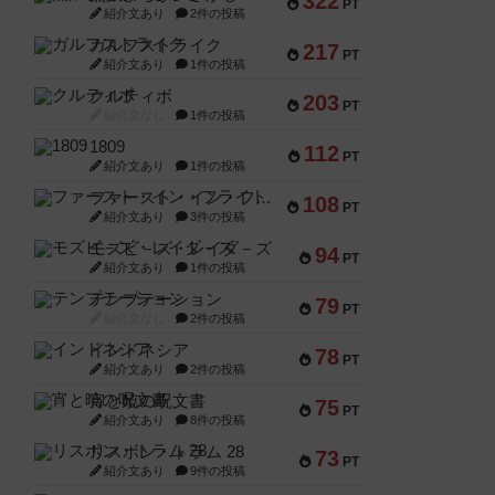
322
PT
紹介文あり
2件の投稿
ガルフストライク
217
PT
紹介文あり
1件の投稿
クルティボ
203
PT
紹介文なし
1件の投稿
1809
112
PT
紹介文あり
1件の投稿
ファースト・イン・フライト
108
PT
紹介文あり
3件の投稿
モズビ－ズ・レイダ－ズ
94
PT
紹介文あり
1件の投稿
テンプテーション
79
PT
紹介文なし
2件の投稿
インドネシア
78
PT
紹介文あり
2件の投稿
宵と暁の呪文書
75
PT
紹介文あり
8件の投稿
リスボン・トラム 28
73
PT
紹介文あり
9件の投稿