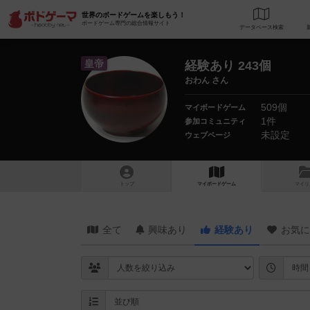
世界のボードゲームを楽しもう！
ボードゲーム専門の総合情報サイト
データベース
検
皇帝
経験あり 243個
おわん さん
509個
マイボードゲーム
1件
参加コミュニティ
未設定
ウェブページ
トップ
マイボードゲーム
マイリ
全て
興味あり
経験あり
お気に