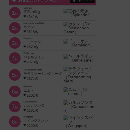
お気に入りランキング
トップ50
Splendor
1
宝石の煌き
位
4041名
Die Siedler von Catan
2
カタン
位
3616名
Dominion
3
ドミニオン
位
2529名
Battle Line
4
バトルライン
位
2378名
Terraforming Mars
5
テラフォーミングマーズ
位
2371名
6 nimmt!
6
ニムト
位
2202名
Carcassonne
7
カルカソンヌ
位
2191名
Wingspan
8
ウイングスパン
位
2150名