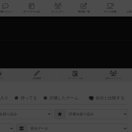
索
新着レビュー
ボードゲーム会
コミュニティ
掲示板一覧
スト
投稿履歴
ボ
ー
ドゲ
ーム
会
参加
コミュニティ
入り
持ってる
評価したゲーム
自分と
比較する