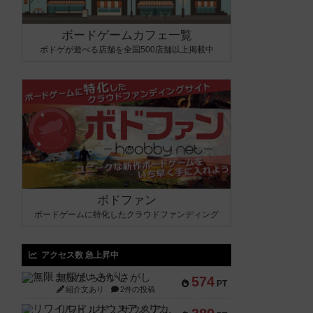
ボードゲームカフェ一覧
ボドゲが遊べる店舗を全国500店舗以上掲載中
ボドファン
ボードゲームに特化したクラウドファンディング
アクセス数 急上昇中
無限まちがいさがし
574
PT
紹介文あり
2件の投稿
リワイルド：サウスアメリカ