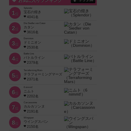
お気に入りランキング
トップ50
Splendor
1
宝石の煌き
位
4041名
Die Siedler von Catan
2
カタン
位
3616名
Dominion
3
ドミニオン
位
2530名
Battle Line
4
バトルライン
位
2379名
Terraforming Mars
5
テラフォーミングマーズ
位
2371名
6 nimmt!
6
ニムト
位
2202名
Carcassonne
7
カルカソンヌ
位
2191名
Wingspan
8
ウイングスパン
位
2150名