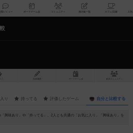
索
新着レビュー
ボードゲーム会
コミュニティ
掲示板一覧
較
スト
投稿履歴
ボ
ー
ドゲ
ーム
会
参加
コミュニティ
入り
持ってる
評価したゲーム
自分と
比較する
の「興味あり」や「持ってる」、2人とも共通の「お気に入り」「興味あり」を