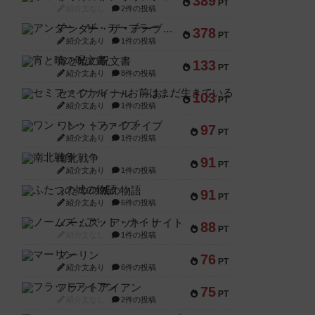
389
PT
紹介文なし
2件の投稿
アンダー・ザ・テーブラー
378
PT
紹介文あり
1件の投稿
宵と暁の呪文書
133
PT
紹介文あり
8件の投稿
セミファイナル ～お前はまだ生きている～
103
PT
紹介文あり
1件の投稿
ワン・トゥ・ファイブ
97
PT
紹介文あり
1件の投稿
南北戦争
91
PT
紹介文あり
1件の投稿
ふたつの城の物語
91
PT
紹介文あり
6件の投稿
ノームズ・アット・ナイト
88
PT
紹介文なし
1件の投稿
マーリン
76
PT
紹介文あり
6件の投稿
フラットアイアン
75
PT
紹介文なし
2件の投稿