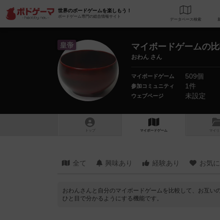
世界のボードゲームを楽しもう！
ボードゲーム専門の総合情報サイト
データベース
検
皇帝
マイボードゲームの比
おわん さん
509個
マイボードゲーム
1件
参加コミュニティ
未設定
ウェブページ
トップ
マイボードゲーム
マイリ
全て
興味あり
経験あり
お気に
おわんさんと自分のマイボードゲームを比較して、お互い
ひと目で分かるようにする機能です。