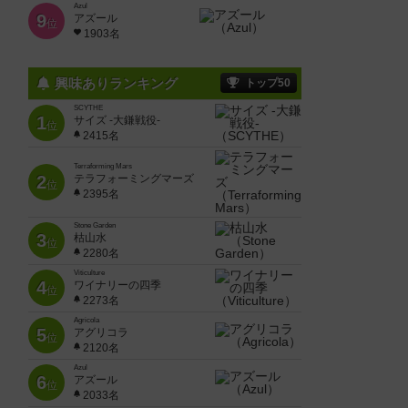
Azul
9
アズール
位
1903名
興味ありランキング
トップ50
SCYTHE
1
サイズ -大鎌戦役-
位
2415名
Terraforming Mars
2
テラフォーミングマーズ
位
2395名
Stone Garden
3
枯山水
位
2280名
Viticulture
4
ワイナリーの四季
位
2273名
Agricola
5
アグリコラ
位
2120名
Azul
6
アズール
位
2033名