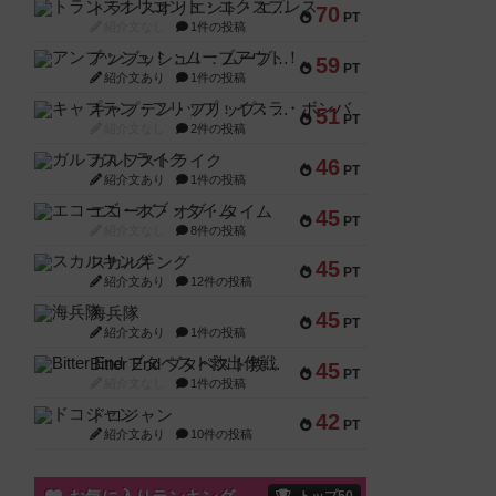
トランスオリエント・エクスプレス
70
PT
紹介文なし
1件の投稿
アンブッシュ！：ムーブアウト！
59
PT
紹介文あり
1件の投稿
キャプテン・フリップ：イスラ・ボンバ
51
PT
紹介文なし
2件の投稿
ガルフストライク
46
PT
紹介文あり
1件の投稿
エコーズ・オブ・タイム
45
PT
紹介文なし
8件の投稿
スカルキング
45
PT
紹介文あり
12件の投稿
海兵隊
45
PT
紹介文あり
1件の投稿
Bitter End ブタペスト救出作戦
45
PT
紹介文なし
1件の投稿
ドコジャン
42
PT
紹介文あり
10件の投稿