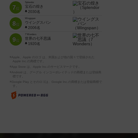
Splendor
7
宝石の煌き
位
2030名
Wingspan
8
ウイングスパン
位
2006名
7 Wonders
9
世界の七不思議
位
1920名
※Apple、Apple のロゴ は、米国および他の国々で登録された
Apple Inc.の商標です。
※App Store は、Apple Inc.のサービスマークです。
※Android は、グーグル インコーポレイテッドの商標または登録商
標です。
※Google Play とそのロゴは、Google Inc.の商標または登録商標で
す。