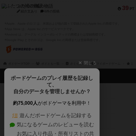
ふたつの城の物語
39
PT
紹介文あり
6件の投稿
※Apple、Apple のロゴ は、米国および他の国々で登録されたApple Inc.の商標です。
※App Store は、Apple Inc.のサービスマークです。
※Android は、グーグル インコーポレイテッドの商標または登録商標です。
※Google Play とそのロゴは、Google Inc.の商標または登録商標です。
閉じる
ボドゲーマTOP
ボドとも一覧
さくらだに
マイボードゲーム
評
ボドゲーマTOP
ボードゲームのプレイ履歴を記録し
て、
ボードゲームを検索する
自分のデータを管理しませんか？
約75,000人
がボドゲーマを利用中！
ボードゲームの新着レビュー
遊んだボードゲームを記録する
ボードゲーム会情報
気になるゲームのレビューを読む
お気に入り作品・所有リストの共