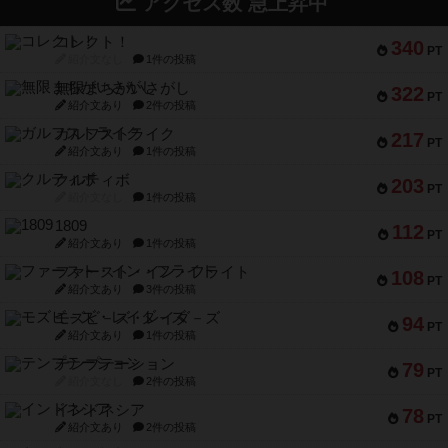
アクセス数 急上昇中
コレクト！
340
PT
紹介文なし
1件の投稿
無限まちがいさがし
322
PT
紹介文あり
2件の投稿
ガルフストライク
217
PT
紹介文あり
1件の投稿
クルティボ
203
PT
紹介文なし
1件の投稿
1809
112
PT
紹介文あり
1件の投稿
ファースト・イン・フライト
108
PT
紹介文あり
3件の投稿
モズビ－ズ・レイダ－ズ
94
PT
紹介文あり
1件の投稿
テンプテーション
79
PT
紹介文なし
2件の投稿
インドネシア
78
PT
紹介文あり
2件の投稿