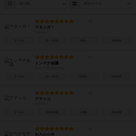
マタンガ！
Matanga!
2～5人
20～25分
8歳～
2009年
トンマナ会議
Tone & Manner Kaigi
3～6人
10～20分
10歳～
2022年
アテッコ
ATEKKO
2～6人
20分前後
12歳～
2019年
おろかな牛