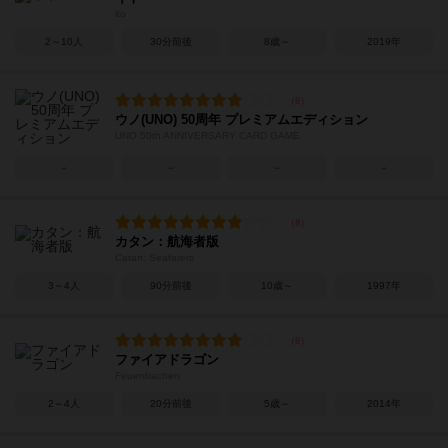
ito
2～10人
30分前後
8歳～
2019年
ウノ(UNO) 50周年 プレミアムエディション
UNO 50th ANNIVERSARY CARD GAME
－
－
－
－
カタン：航海者版
Catan: Seafarers
3～4人
90分前後
10歳～
1997年
ファイアドラゴン
Feuerdrachen
2～4人
20分前後
5歳～
2014年