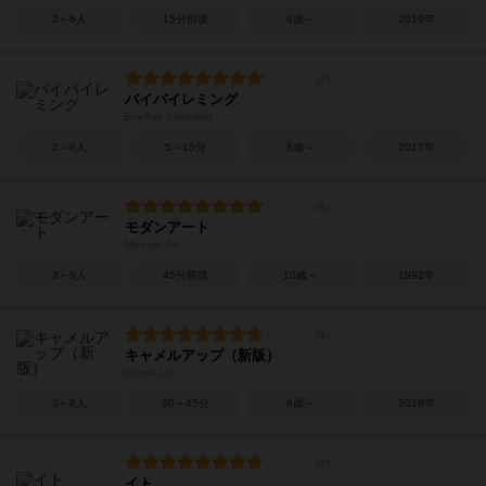
2～6人
15分前後
6歳～
2019年
バイバイレミング
ByeBye Lemming
2～6人
5～15分
8歳～
2017年
モダンアート
Modern Art
3～5人
45分前後
10歳～
1992年
キャメルアップ（新版）
Camel Up
3～8人
30～45分
8歳～
2018年
イト