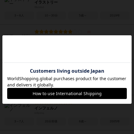
イラストリー
Illustori
3～6人
10～30分
5歳～
2019年
王への請願
Um Krone und Kragen
2～5人
45分前後
10歳～
2006年
クワークル
Qwirkle
2～4人
30～60分
6歳～
2006年
インフェルノ
Inferno
3～7人
20分前後
8歳～
2005年