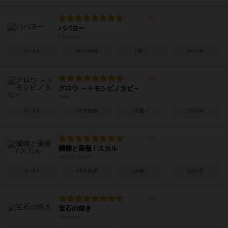
パパヨー
Papayoo
3～8人
30～40分
7歳～
2010年
グロウ ～トモシビノタビ～
Glow
2～4人
45分前後
10歳～
2021年
髑髏と薔薇 / スカル
Skull & Roses
3～6人
45分前後
14歳～
2011年
宝石の煌き
Splendor