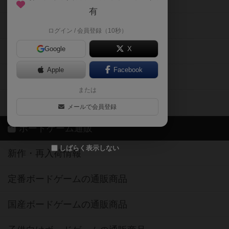
メカニクス特集
有
掲示板・トピックス
ログイン / 会員登録（10秒）
Google
X
ボドとも・会員一覧
Apple
Facebook
ボードゲーム業界コラム
または
ボドゲーマご利用案内
メールで会員登録
ボードゲーム通販
しばらく表示しない
新作・再入荷情報
定番ボードゲームの通販商品
国産ボードゲームの通販商品