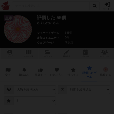
ログイン
評価した 55個
皇帝
さくらだに さん
685個
マイボードゲーム
0件
参加コミュニティ
未設定
ウェブページ
トップ
ゲーム一覧
マイリスト
投稿履歴
ボ
ドゲ
会
コミュニティ
評価したゲ
全て
興味あり
経験あり
お気に入り
持ってる
比較する
ーム