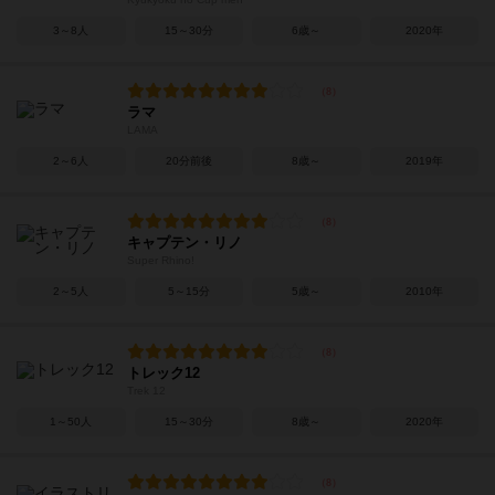
3～8人
15～30分
6歳～
2020年
ラマ
LAMA
2～6人
20分前後
8歳～
2019年
キャプテン・リノ
Super Rhino!
2～5人
5～15分
5歳～
2010年
トレック12
Trek 12
1～50人
15～30分
8歳～
2020年