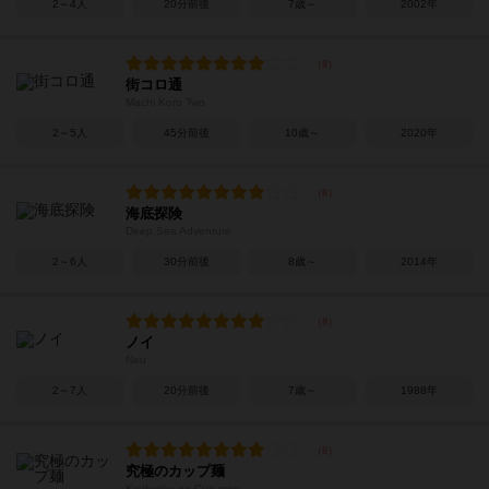
2～4人
20分前後
7歳～
2002年
街コロ通
Machi Koro Two
2～5人
45分前後
10歳～
2020年
海底探険
Deep Sea Adventure
2～6人
30分前後
8歳～
2014年
ノイ
Neu
2～7人
20分前後
7歳～
1988年
究極のカップ麺
Kyukyoku no Cup men