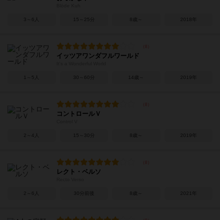
Blöde Kuh
3～6人
15～25分
8歳～
2018年
イッツアワンダフルワールド
It's a Wonderful World
1～5人
30～60分
14歳～
2019年
コントロールＶ
Control V
2～4人
15～30分
8歳～
2019年
レクト・ベルソ
Recto Verso
2～6人
30分前後
8歳～
2021年