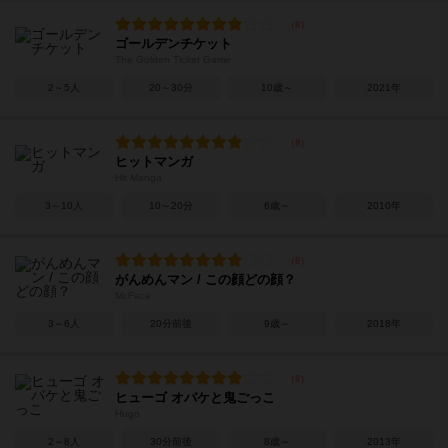
ゴールデンチケット
The Golden Ticket Game
2～5人
20～30分
10歳～
2021年
ヒットマンガ
Hit Manga
3～10人
10～20分
6歳～
2010年
がんめんマン / この顔どの顔？
Mr.Face
3～6人
20分前後
9歳～
2018年
ヒューゴ オバケと鬼ごっこ
Hugo
2～8人
30分前後
8歳～
2013年