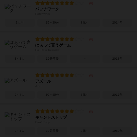
パッチワーク
Patchwork
2人用
15～30分
8歳～
2014年
はぁって言うゲーム
Ha Tteiu Remake
3～8人
15分前後
－
2018年
アズール
Azul
2～4人
30～45分
8歳～
2017年
キャントストップ
Can't Stop
2～4人
30分前後
9歳～
1980年