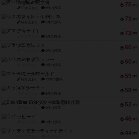
宵と暁の呪文書
75
PT
紹介文あり
8件の投稿
リスボン・トラム 28
73
PT
紹介文あり
9件の投稿
アマナイト
73
PT
紹介文なし
1件の投稿
ブラヴェスト
66
PT
紹介文なし
1件の投稿
スペクタキュラー
60
PT
紹介文なし
1件の投稿
スモールワールド
59
PT
紹介文あり
13件の投稿
ギャンブラー
58
PT
紹介文なし
2件の投稿
Bitter End ブタペスト救出作戦
52
PT
紹介文なし
1件の投稿
ラピード
46
PT
紹介文なし
1件の投稿
ザ・フラッフィー・ライト
44
PT
紹介文なし
0件の投稿