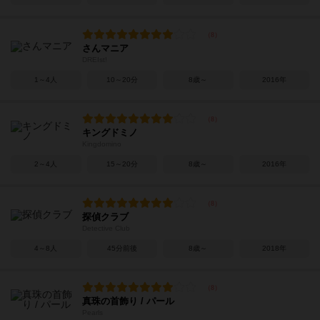
さんマニア
DREIst!
1～4人
10～20分
8歳～
2016年
キングドミノ
Kingdomino
2～4人
15～20分
8歳～
2016年
探偵クラブ
Detective Club
4～8人
45分前後
8歳～
2018年
真珠の首飾り / パール
Pearls