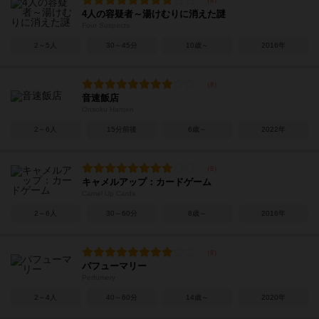
4人の容疑者～湯けむりに消えた謎
Four Suspects
2～5人
30～45分
10歳～
2016年
音速飯店
Onsoku Hanten
2～6人
15分前後
6歳～
2022年
キャメルアップ：カードゲーム
Camel Up Cards
2～6人
30～60分
8歳～
2016年
パフューマリー
Perfumery
2～4人
40～60分
14歳～
2020年