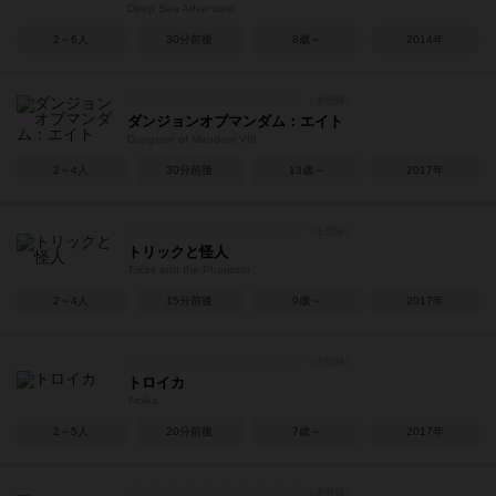
Deep Sea Adventure
2～6人
30分前後
8歳～
2014年
ダンジョンオブマンダム：エイト
Dungeon of Mandom VIII
2～4人
30分前後
13歳～
2017年
トリックと怪人
Tricks and the Phantom
2～4人
15分前後
9歳～
2017年
トロイカ
Troika
2～5人
20分前後
7歳～
2017年