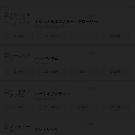
ナショナルエコノミー・グローリー
National Economy Glory
1～4人
30～45分
－
2019年
ハーバリウム
Herbarium
2～5人
20～30分
7歳～
2020年
ハートオブクラウン
Heart of Crown
2～4人
20～40分
12歳～
2011年
イントリーゲ
Intrige