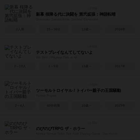
新幕 桜降る代に決闘を 第弐拡張：神語転晴
Shinmaku Sakura Arms: Second Expantion
2人用
15～30分
12歳～
2018年
テストプレイなんてしてないよ
We Didn't Playtest This at All
2～10人
1～5分
13歳～
2017年
ツーモルトロイヤル / トイバー親子の王国騒動
Tumult Royale
2～4人
40分前後
10歳～
2015年
のびのびTRPG ザ・ホラー
Novice Novice Table Talk Role Playing Game: The Horror