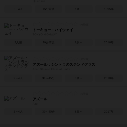
Quixo mini
2～4人
15分前後
6歳～
1995年
トーキョー・ハイウェイ
TOKYO HIGHWAY
2人用
30分前後
8歳～
2016年
アズール：シントラのステンドグラス
Azul: Stained Glass of Sintra
2～4人
30～45分
8歳～
2018年
アズール
Azul
2～4人
30～45分
8歳～
2017年