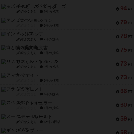
モズビ－ズ・レイダ－ズ
94
PT
紹介文あり
1件の投稿
テンプテーション
79
PT
紹介文なし
2件の投稿
インドネシア
78
PT
紹介文あり
2件の投稿
宵と暁の呪文書
75
PT
紹介文あり
8件の投稿
リスボン・トラム 28
73
PT
紹介文あり
9件の投稿
アマナイト
73
PT
紹介文なし
1件の投稿
ブラヴェスト
66
PT
紹介文なし
1件の投稿
スペクタキュラー
60
PT
紹介文なし
1件の投稿
スモールワールド
59
PT
紹介文あり
13件の投稿
ギャンブラー
58
PT