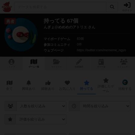
ログイン
持ってる 67個
勇者
んぎょ@めめめのアトリエ さん
83個
マイボードゲーム
0件
参加コミュニティ
https://twitter.com/mememe_ngyo
ウェブページ
トップ
ゲーム一覧
マイリスト
投稿履歴
ボ
ドゲ
会
コミュニティ
評価したゲ
全て
興味あり
経験あり
お気に入り
持ってる
比較する
ーム