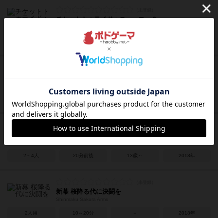
チケットトゥライド：ニューヨーク
Ticket to Ride: New York
2～4人
10～15分
－
2018年
ピロス：ミニ
Pylos Mini
2人用
10分前後
8歳～
1994年
顧客が本当に必要だったもの
Kokyaku ga Honto ni Hitsuyo Datta Mono
2～4人
20分前後
13歳～
2018年
新幕 桜降る代に決闘を
Shinmaku Sakura Arms
2人用
10～20分
－
2018年