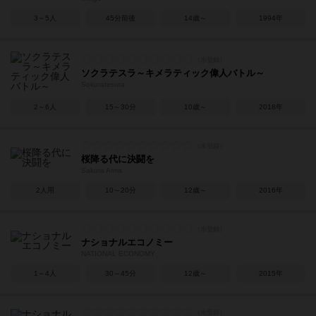
3～5人
45分前後
14歳～
1994年
ソクラテスラ～キメラティック偉人バトル～
Sokuratesura
2～6人
15～30分
10歳～
2018年
桜降る代に決闘を
Sakura Arms
2人用
10～20分
12歳～
2016年
ナショナルエコノミー
NATIONAL ECONOMY
1～4人
30～45分
12歳～
2015年