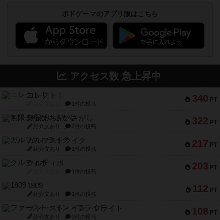
ボドゲーマのアプリ版はこちら
アクセス数 急上昇中
コレクト！
340
PT
紹介文なし
1件の投稿
無限まちがいさがし
322
PT
紹介文あり
2件の投稿
ガルフストライク
217
PT
紹介文あり
1件の投稿
クルティボ
203
PT
紹介文なし
1件の投稿
1809
112
PT
紹介文あり
1件の投稿
ファースト・イン・フライト
108
PT
紹介文あり
3件の投稿