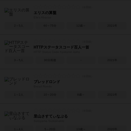
エリスの算盤
Elis's Abacus
2～5人
60～75分
12歳～
2021年
HTTPステータスコード百人一首
HTTP Status Code hyakunin isshu
3～5人
30分前後
－
2021年
ブレッドロンド
Bread Rondo
1～2人
10～20分
8歳～
2021年
里山さすてぃなぶる
Satoyama Sustainable
1～4人
5～20分
13歳～
2020年