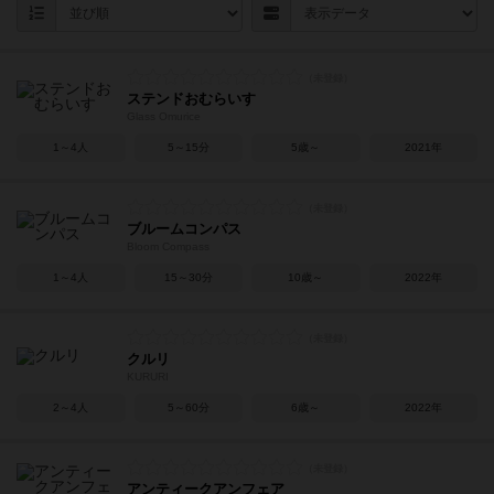
ステンドおむらいす
Glass Omurice
1～4人
5～15分
5歳～
2021年
ブルームコンパス
Bloom Compass
1～4人
15～30分
10歳～
2022年
クルリ
KURURI
2～4人
5～60分
6歳～
2022年
アンティークアンフェア