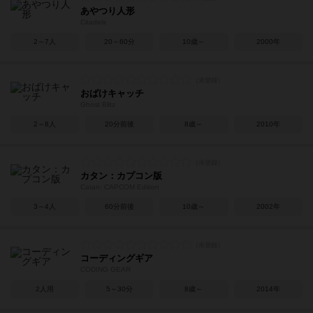
あやつり人形
Citadels
2～7人
20～60分
10歳～
2000年
おばけキャッチ
Ghost Blitz
2～8人
20分前後
8歳～
2010年
カタン：カプコン版
Catan: CAPCOM Edition
3～4人
60分前後
10歳～
2002年
コーディングギア
CODING GEAR
2人用
5～30分
8歳～
2014年