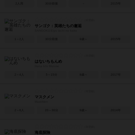
2人用
30分前後
－
2015年
サンゴク：英雄たちの邂逅
SANGOKU:Eiyu tachi no kaiko
1～2人
30分前後
9歳～
2015年
はないちもんめ
Hana Ichi Monme
2～4人
5～15分
8歳～
2017年
マスクメン
MaskMen
2～6人
20～30分
9歳～
2014年
海底探険