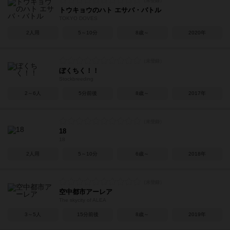
トウキョウのハト エサバ・バトル
TOKYO DOVES
2人用
5～10分
8歳～
2020年
ぼくちく！！
Stockbreeding
2～6人
5分前後
8歳～
2017年
18
18
2人用
5～10分
6歳～
2018年
空中都市アーレア
The skycity of ALEA
3～5人
15分前後
8歳～
2019年