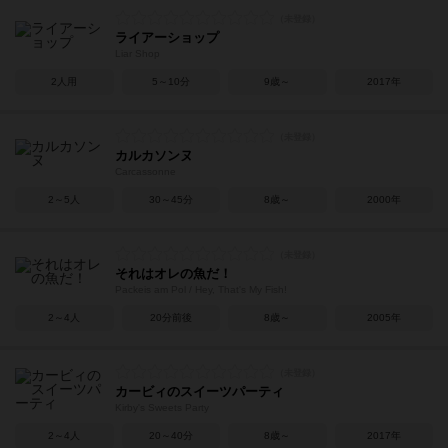
ライアーショップ
Liar Shop
2人用
5～10分
9歳～
2017年
カルカソンヌ
Carcassonne
2～5人
30～45分
8歳～
2000年
それはオレの魚だ！
Packeis am Pol / Hey, That's My Fish!
2～4人
20分前後
8歳～
2005年
カービィのスイーツパーティ
Kirby's Sweets Party
2～4人
20～40分
8歳～
2017年