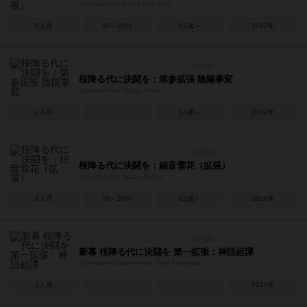
Sakura Arms: Kikou-Kakumei
2人用
10～20分
12歳～
2017年
桜降る代に決闘を：第参拡張 陰陽事変
Sakura Arms: Inyou Jihen
2人用
－
13歳～
2017年
桜降る代に決闘を：細音雪花（拡張）
Sakura Arms: Saion Sekka
2人用
10～20分
12歳～
2016年
新幕 桜降る代に決闘を 第一拡張：神語起譚
Shinmaku Sakura Arms: First Expansion
2人用
－
－
2018年