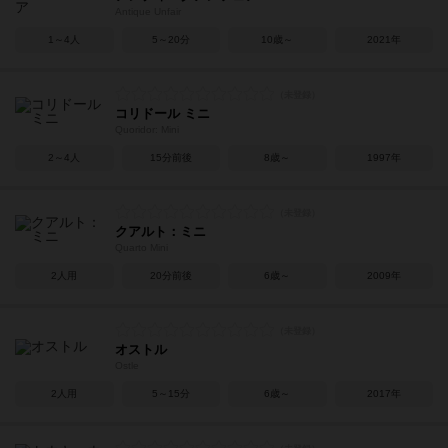
Antique Unfair
1～4人
5～20分
10歳～
2021年
コリドール ミニ
Quoridor: Mini
2～4人
15分前後
8歳～
1997年
クアルト：ミニ
Quarto Mini
2人用
20分前後
6歳～
2009年
オストル
Ostle
2人用
5～15分
6歳～
2017年