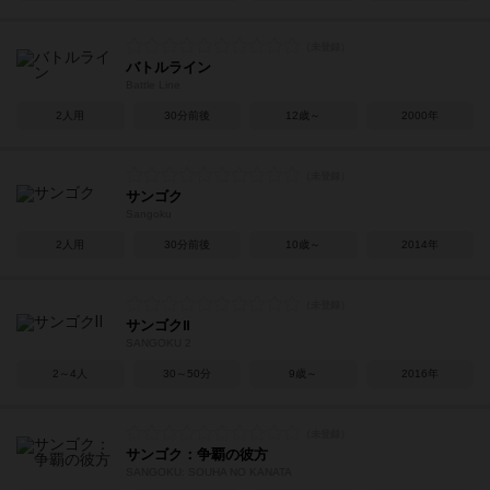
バトルライン
Battle Line
2人用
30分前後
12歳～
2000年
サンゴク
Sangoku
2人用
30分前後
10歳～
2014年
サンゴクⅡ
SANGOKU 2
2～4人
30～50分
9歳～
2016年
サンゴク：争覇の彼方
SANGOKU: SOUHA NO KANATA