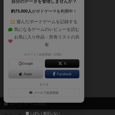
ボードゲームを検索する
自分のデータを管理しませんか？
約75,000人
がボドゲーマを利用中！
ボードゲームの新着レビュー
遊んだボードゲームを記録する
ボードゲーム会情報
気になるゲームのレビューを読む
お気に入り作品・所有リストの共
メカニクス特集
有
掲示板・トピックス
ログイン / 会員登録（10秒）
Google
X
ボドとも・会員一覧
Apple
Facebook
ボードゲーム業界コラム
または
ボドゲーマご利用案内
メールで会員登録
ボードゲーム通販
しばらく表示しない