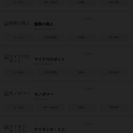
1～5人
30～60分
10歳～
2017年
翡翠の商人
Hisui no Shonin
2～5人
20分前後
10歳～
2019年
マイクロロボット
Micro Robots
2～99人
20分前後
8歳～
2016年
モノポリー
Monopoly
2～8人
60～180分
8歳～
1933年
クイキシオ：ミニ