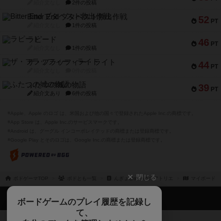
紹介文なし
2件の投稿
Bitter End ブタペスト救出作戦
52
PT
紹介文なし
1件の投稿
ラピード
46
PT
紹介文なし
1件の投稿
ザ・フラッフィー・ライト
44
PT
紹介文なし
0件の投稿
ふたつの城の物語
39
PT
紹介文あり
6件の投稿
※Apple、Apple のロゴ は、米国および他の国々で登録されたApple Inc.の商標です。
※App Store は、Apple Inc.のサービスマークです。
※Android は、グーグル インコーポレイテッドの商標または登録商標です。
※Google Play とそのロゴは、Google Inc.の商標または登録商標です。
閉じる
ボドゲーマTOP
ボドとも一覧
んぎょ@めめめのアトリエ
マイボードゲ
ボドゲーマTOP
ボードゲームのプレイ履歴を記録し
て、