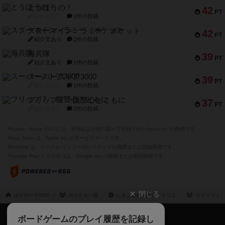
とうほうの！
42
PT
紹介文なし
1件の投稿
スターマイン・ラミー ポケット
42
PT
紹介文あり
2件の投稿
海兵隊
39
PT
紹介文あり
1件の投稿
スーパーストア3000
39
PT
紹介文なし
1件の投稿
フリップ７：復讐心とともに
37
PT
紹介文なし
2件の投稿
※Apple、Apple のロゴ は、米国および他の国々で登録されたApple Inc.の商標です。
※App Store は、Apple Inc.のサービスマークです。
※Android は、グーグル インコーポレイテッドの商標または登録商標です。
※Google Play とそのロゴは、Google Inc.の商標または登録商標です。
閉じる
ボドゲーマTOP
ボドとも一覧
んぎょ@めめめのアトリエ
マイリスト
ボドゲーマTOP
ボードゲームのプレイ履歴を記録し