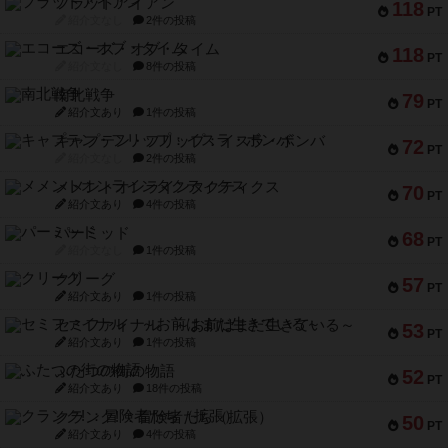
フラットアイアン
118
PT
紹介文なし
2件の投稿
エコーズ・オブ・タイム
118
PT
紹介文なし
8件の投稿
南北戦争
79
PT
紹介文あり
1件の投稿
キャプテン・フリップ：イスラ・ボンバ
72
PT
紹介文なし
2件の投稿
メメントオンラインタクティクス
70
PT
紹介文あり
4件の投稿
パーミッド
68
PT
紹介文なし
1件の投稿
クリーグ
57
PT
紹介文あり
1件の投稿
セミファイナル ～お前はまだ生きている～
53
PT
紹介文あり
1件の投稿
ふたつの街の物語
52
PT
紹介文あり
18件の投稿
クランク! ：冒険者たち（拡張）
50
PT
紹介文あり
4件の投稿