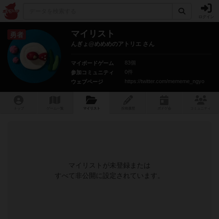
ログイン
マイリスト
勇者
んぎょ@めめめのアトリエ さん
83個
マイボードゲーム
0件
参加コミュニティ
https://twitter.com/mememe_ngyo
ウェブページ
トップ
ゲーム一覧
マイリスト
投稿履歴
ボ
ドゲ
会
コミュニティ
マイリストが未登録または
すべて非公開に設定されています。