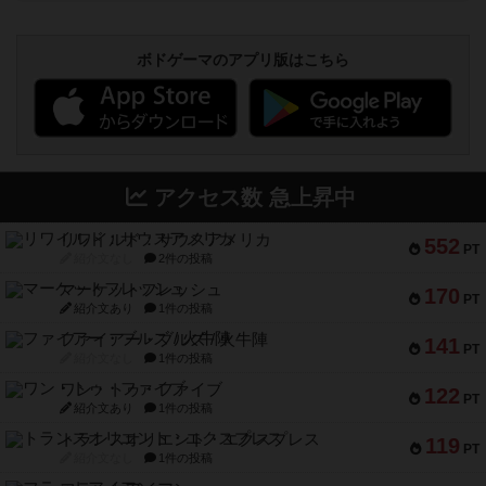
ボドゲーマのアプリ版はこちら
アクセス数 急上昇中
リワイルド：サウスアメリカ
552
PT
紹介文なし
2件の投稿
マーケットフレッシュ
170
PT
紹介文あり
1件の投稿
ファイアー・ブルズ / 火牛陣
141
PT
紹介文なし
1件の投稿
ワン・トゥ・ファイブ
122
PT
紹介文あり
1件の投稿
トランスオリエント・エクスプレス
119
PT
紹介文なし
1件の投稿