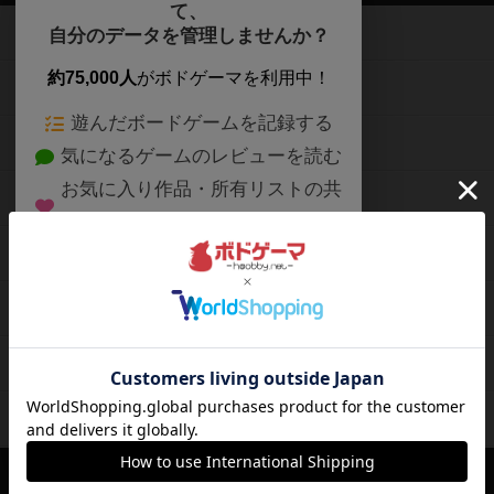
て、
ボードゲームを検索する
自分のデータを管理しませんか？
約75,000人
がボドゲーマを利用中！
ボードゲームの新着レビュー
遊んだボードゲームを記録する
ボードゲーム会情報
気になるゲームのレビューを読む
お気に入り作品・所有リストの共
メカニクス特集
有
掲示板・トピックス
ログイン / 会員登録（10秒）
Google
X
ボドとも・会員一覧
Apple
Facebook
ボードゲーム業界コラム
または
ボドゲーマご利用案内
メールで会員登録
ボードゲーム通販