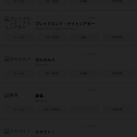
2～5人
20～30分
10歳～
2017年
ブレイドロンド：ナイトシアター
Blade Rondo Night Theater
1～2人
10～20分
8歳～
2018年
ボルカルス
Vulcanus
2～4人
60～80分
10歳～
2019年
麻雀
Mahjong
2～4人
60～180分
－
1850年
スカウト！
Scout!