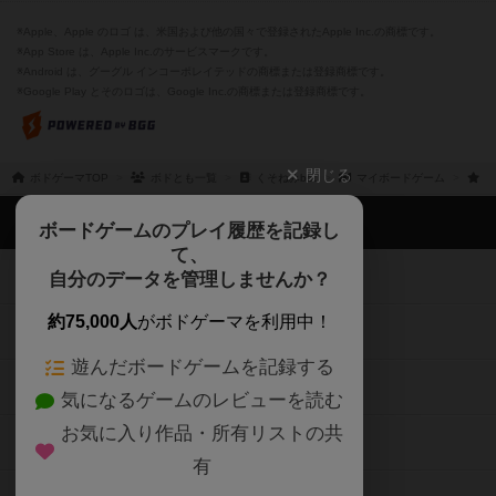
※Apple、Apple のロゴ は、米国および他の国々で登録されたApple Inc.の商標です。
※App Store は、Apple Inc.のサービスマークです。
※Android は、グーグル インコーポレイテッドの商標または登録商標です。
※Google Play とそのロゴは、Google Inc.の商標または登録商標です。
閉じる
ボドゲーマTOP
ボドとも一覧
くそねみbot
マイボードゲーム
持
ボドゲーマTOP
ボードゲームのプレイ履歴を記録し
て、
ボードゲームを検索する
自分のデータを管理しませんか？
約75,000人
がボドゲーマを利用中！
ボードゲームの新着レビュー
遊んだボードゲームを記録する
ボードゲーム会情報
気になるゲームのレビューを読む
お気に入り作品・所有リストの共
メカニクス特集
有