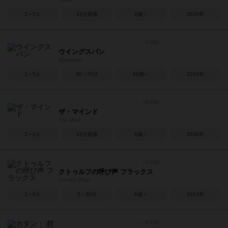
2～5人
15分前後
9歳～
2019年
ウイングスパン
Wingspan
1～5人
40～70分
10歳～
2019年
ザ・マインド
The Mind
2～4人
15分前後
8歳～
2018年
クトゥルフの呼び声 フラックス
Cthulhu Fluxx
2～6人
5～30分
8歳～
2014年