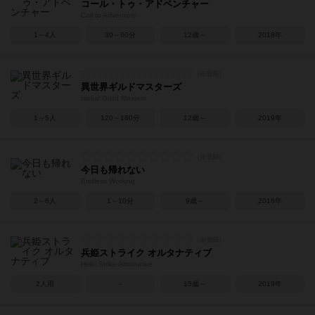
コール・トゥ・アドベンチャー
Call to Adventure
1～4人
30～60分
12歳～
2018年
異世界ギルドマスターズ
Isekai Guild Masters
1～5人
120～180分
12歳～
2019年
今日も帰れない
Endless Working
2～6人
1～10分
9歳～
2016年
兵姫ストライク オルタナティブ
Heiki Strike Alternative
2人用
－
15歳～
2019年