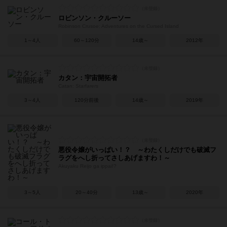
ロビンソン・クルーソー
Robinson Crusoe: Adventures on the Cursed Island
1～4人
60～120分
14歳～
2012年
カタン：宇宙開拓者
Catan: Starfarers
3～4人
120分前後
14歳～
2019年
悪役令嬢がいっぱい！？ ～わたくしだけでも破滅フ
ラグをへし折ってさしあげますわ！～
Akuyaku Reijo ga ippai!?
3～5人
20～40分
13歳～
2020年