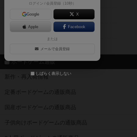
掲示板・トピックス
ログイン / 会員登録（10秒）
Google
X
ボドとも・会員一覧
Apple
Facebook
ボードゲーム業界コラム
または
ボドゲーマご利用案内
メールで会員登録
ボードゲーム通販
しばらく表示しない
新作・再入荷情報
定番ボードゲームの通販商品
国産ボードゲームの通販商品
子供向けボードゲームの通販商品