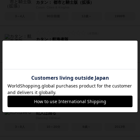
カタン： 都市と騎士版（拡張）
Catan: Cities & Knights
3～4人
90分前後
12歳～
1998年
カタン：航海者版
Catan: Seafarers
3～4人
90分前後
10歳～
1997年
カタン
Die Siedler von Catan
3～4人
40～60分
10歳～
1995年
犯人は踊る
Dancing Criminal
3～8人
10～20分
8歳～
2013年