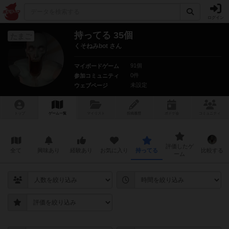
ログイン
持ってる 35個
たまご
くそねみbot さん
91個
マイボードゲーム
0件
参加コミュニティ
未設定
ウェブページ
トップ
ゲーム一覧
マイリスト
投稿履歴
ボ
ドゲ
会
コミュニティ
評価したゲ
全て
興味あり
経験あり
お気に入り
持ってる
比較する
ーム