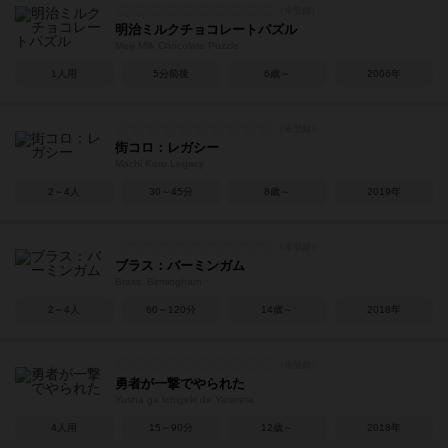
明治ミルクチョコレートパズル
Meiji Milk Chocolate Puzzle
1人用
5分前後
6歳～
2006年
街コロ：レガシー
Machi Koro Legacy
2～4人
30～45分
8歳～
2019年
ブラス：バーミンガム
Brass: Birmingham
2～4人
60～120分
14歳～
2018年
勇者が一撃でやられた
Yusha ga Ichigeki de Yarareta
4人用
15～90分
12歳～
2018年