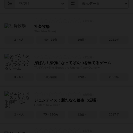
社畜牧場
Shachiku Bokujo
2～4人
40～75分
10歳～
2021年
探ぱん / 探偵になってぱんつを当てるゲーム
TANPAN〜The Guess the Undies Party Game〜
3～6人
20分前後
12歳～
2021年
ジェンティス：新たなる都市（拡張）
Gentes: New Cities
2～4人
75～120分
12歳～
2017年