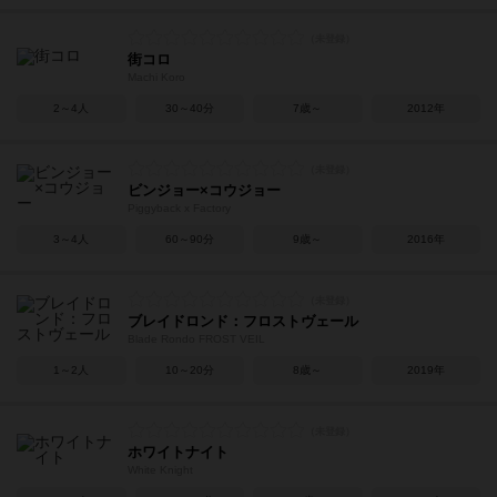
街コロ
Machi Koro
2～4人
30～40分
7歳～
2012年
ビンジョー×コウジョー
Piggyback x Factory
3～4人
60～90分
9歳～
2016年
ブレイドロンド：フロストヴェール
Blade Rondo FROST VEIL
1～2人
10～20分
8歳～
2019年
ホワイトナイト
White Knight