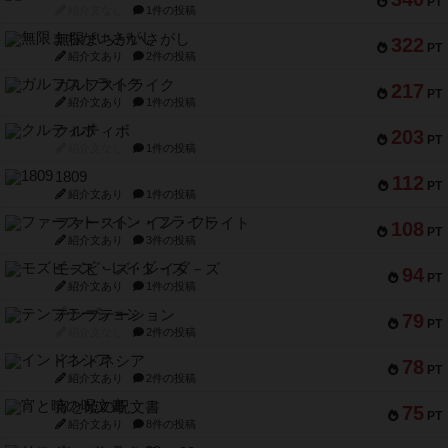
PT
紹介文なし
1件の投稿
無限まちがいさがし
322
PT
紹介文あり
2件の投稿
ガルフストライク
217
PT
紹介文あり
1件の投稿
クルティボ
203
PT
紹介文なし
1件の投稿
1809
112
PT
紹介文あり
1件の投稿
ファースト・イン・フライト
108
PT
紹介文あり
3件の投稿
モズビ－ズ・レイダ－ズ
94
PT
紹介文あり
1件の投稿
テンプテーション
79
PT
紹介文なし
2件の投稿
インドネシア
78
PT
紹介文あり
2件の投稿
宵と暁の呪文書
75
PT
紹介文あり
8件の投稿