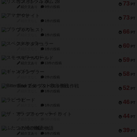
リスボン・トラム 28
73
PT
紹介文あり
9件の投稿
アマナイト
73
PT
紹介文なし
1件の投稿
ブラヴェスト
66
PT
紹介文なし
1件の投稿
スペクタキュラー
60
PT
紹介文なし
1件の投稿
スモールワールド
59
PT
紹介文あり
13件の投稿
ギャンブラー
58
PT
紹介文なし
2件の投稿
Bitter End ブタペスト救出作戦
52
PT
紹介文なし
1件の投稿
ラピード
46
PT
紹介文なし
1件の投稿
ザ・フラッフィー・ライト
44
PT
紹介文なし
0件の投稿
ふたつの城の物語
39
PT
紹介文あり
6件の投稿