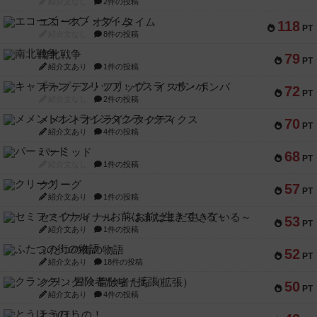
紹介文なし
2件の投稿
エコーズ・オブ・タイム
118
PT
紹介文なし
8件の投稿
南北戦争
79
PT
紹介文あり
1件の投稿
キャプテン・フリップ：イスラ・ボンバ
72
PT
紹介文なし
2件の投稿
メメントオンラインタクティクス
70
PT
紹介文あり
4件の投稿
パーミッド
68
PT
紹介文なし
1件の投稿
クリーグ
57
PT
紹介文あり
1件の投稿
セミファイナル ～お前はまだ生きている～
53
PT
紹介文あり
1件の投稿
ふたつの街の物語
52
PT
紹介文あり
18件の投稿
クランク! ：冒険者たち（拡張）
50
PT
紹介文あり
4件の投稿
とうほうの！