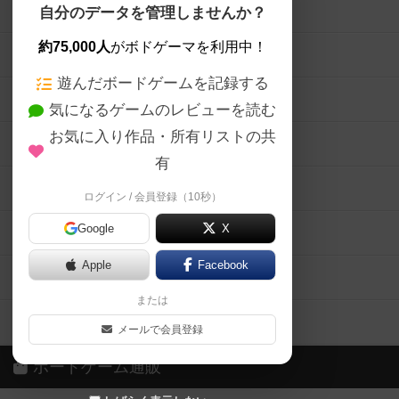
ボードゲームを検索する
自分のデータを管理しませんか？
約75,000人
がボドゲーマを利用中！
ボードゲームの新着レビュー
遊んだボードゲームを記録する
ボードゲーム会情報
気になるゲームのレビューを読む
お気に入り作品・所有リストの共
メカニクス特集
有
掲示板・トピックス
ログイン / 会員登録（10秒）
Google
X
ボドとも・会員一覧
Apple
Facebook
ボードゲーム業界コラム
または
ボドゲーマご利用案内
メールで会員登録
ボードゲーム通販