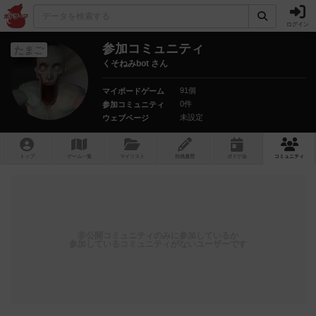
ログイン
参加コミュニティ
たまご
くそねみbot さん
91個
マイボードゲーム
0件
参加コミュニティ
未設定
ウェブページ
トップ
ゲーム一覧
マイリスト
投稿履歴
ボ
ドゲ
会
コミュニティ
非公開コミュニティのみに参加しているか
参加しているコミュニティがないユーザーです