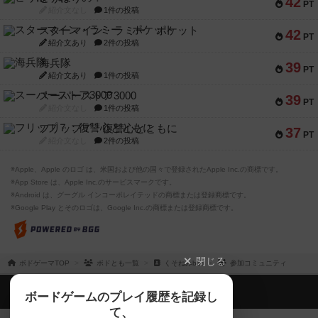
42
PT
紹介文なし
1件の投稿
スターマイン・ラミー ポケット
42
PT
紹介文あり
2件の投稿
海兵隊
39
PT
紹介文あり
1件の投稿
スーパーストア3000
39
PT
紹介文なし
1件の投稿
フリップ７：復讐心とともに
37
PT
紹介文なし
2件の投稿
※Apple、Apple のロゴ は、米国および他の国々で登録されたApple Inc.の商標です。
※App Store は、Apple Inc.のサービスマークです。
※Android は、グーグル インコーポレイテッドの商標または登録商標です。
※Google Play とそのロゴは、Google Inc.の商標または登録商標です。
閉じる
ボドゲーマTOP
ボドとも一覧
くそねみbot
参加コミュニティ
ボドゲーマTOP
ボードゲームのプレイ履歴を記録し
て、