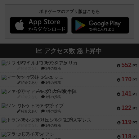
ボドゲーマのアプリ版はこちら
アクセス数 急上昇中
リワイルド：サウスアメリカ
552
PT
紹介文なし
2件の投稿
マーケットフレッシュ
170
PT
紹介文あり
1件の投稿
ファイアー・ブルズ / 火牛陣
141
PT
紹介文なし
1件の投稿
ワン・トゥ・ファイブ
122
PT
紹介文あり
1件の投稿
トランスオリエント・エクスプレス
119
PT
紹介文なし
1件の投稿
フラットアイアン
118
PT