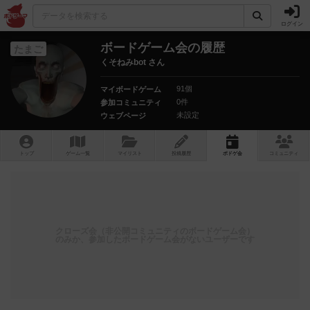
ログイン
ボードゲーム会の履歴
たまご
くそねみbot さん
91個
マイボードゲーム
0件
参加コミュニティ
未設定
ウェブページ
トップ
ゲーム一覧
マイリスト
投稿履歴
ボ
ドゲ
会
コミュニティ
クローズ会（非公開コミュニティのボードゲーム会）
のみか、参加したボードゲーム会がないユーザーです