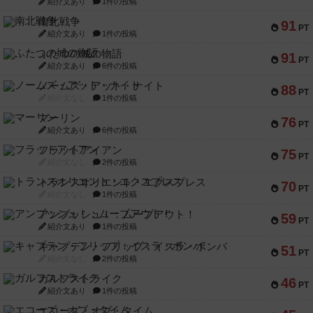
紹介文あり
1件の投稿
南北戦争
91
PT
紹介文あり
1件の投稿
ふたつの城の物語
91
PT
紹介文あり
6件の投稿
ノームズ・アット・ナイト
88
PT
紹介文なし
1件の投稿
マーリン
76
PT
紹介文あり
6件の投稿
フラットアイアン
75
PT
紹介文なし
2件の投稿
トランスオリエント・エクスプレス
70
PT
紹介文なし
1件の投稿
アンブッシュ！：ムーブアウト！
59
PT
紹介文あり
1件の投稿
キャプテン・フリップ：イスラ・ボンバ
51
PT
紹介文なし
2件の投稿
ガルフストライク
46
PT
紹介文あり
1件の投稿
エコーズ・オブ・タイム