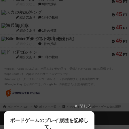
45
PT
紹介文なし
8件の投稿
スカルキング
45
PT
紹介文あり
12件の投稿
海兵隊
45
PT
紹介文あり
1件の投稿
Bitter End ブタペスト救出作戦
45
PT
紹介文なし
1件の投稿
ドコジャン
42
PT
紹介文あり
10件の投稿
※Apple、Apple のロゴ は、米国および他の国々で登録されたApple Inc.の商標です。
※App Store は、Apple Inc.のサービスマークです。
※Android は、グーグル インコーポレイテッドの商標または登録商標です。
※Google Play とそのロゴは、Google Inc.の商標または登録商標です。
閉じる
ボドゲーマTOP
ボドとも一覧
くそねみbot
ボードゲーム会の履歴
ボドゲーマTOP
ボードゲームのプレイ履歴を記録し
て、