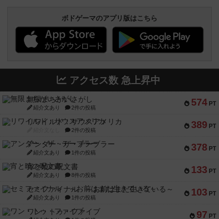
ボドゲーマのアプリ版はこちら
アクセス数 急上昇中
無限まちがいさがし
574
PT
紹介文あり
2件の投稿
リワイルド：サウスアメリカ
389
PT
紹介文なし
2件の投稿
アンダー・ザ・テーブラー
378
PT
紹介文あり
1件の投稿
宵と暁の呪文書
133
PT
紹介文あり
8件の投稿
セミファイナル ～お前はまだ生きている～
103
PT
紹介文あり
1件の投稿
ワン・トゥ・ファイブ
97
PT