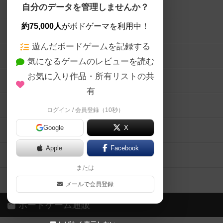
ボードゲームを検索する
自分のデータを管理しませんか？
約75,000人
がボドゲーマを利用中！
ボードゲームの新着レビュー
遊んだボードゲームを記録する
ボードゲーム会情報
気になるゲームのレビューを読む
お気に入り作品・所有リストの共
メカニクス特集
有
掲示板・トピックス
ログイン / 会員登録（10秒）
Google
X
ボドとも・会員一覧
Apple
Facebook
ボードゲーム業界コラム
または
ボドゲーマご利用案内
メールで会員登録
ボードゲーム通販