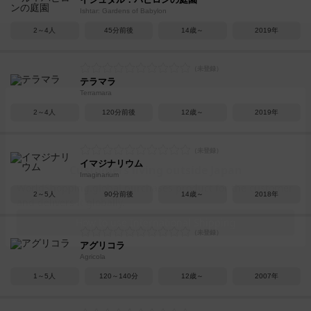
Ishtar: Gardens of Babylon
2～4人
45分前後
14歳～
2019年
テラマラ
Terramara
2～4人
120分前後
12歳～
2019年
イマジナリウム
Imaginarium
2～5人
90分前後
14歳～
2018年
アグリコラ
Agricola
1～5人
120～140分
12歳～
2007年