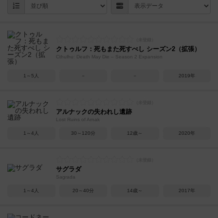
クトゥルフ：死もまた死すべし シーズン2（拡張）
Cthulhu: Death May Die – Season 2 Expansion
1～5人
－
－
2019年
アルナックの失われし遺跡
Lost Ruins of Arnak
1～4人
30～120分
12歳～
2020年
サグラダ
Sagrada
1～4人
20～40分
14歳～
2017年