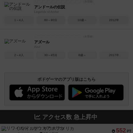
アンドールの伝説
Legends of Andor
1～4人
60～90分
10歳～
2012年
アズール
Azul
2～4人
30～45分
8歳～
2017年
ボドゲーマのアプリ版はこちら
アクセス数 急上昇中
リワイルド：サウスアメリカ
552
PT