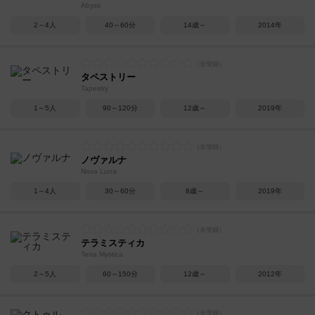
Abyss
2～4人
40～60分
14歳～
2014年
タペストリー
Tapestry
1～5人
90～120分
12歳～
2019年
ノヴァルナ
Nova Luna
1～4人
30～60分
8歳～
2019年
テラミスティカ
Terra Mystica
2～5人
60～150分
12歳～
2012年