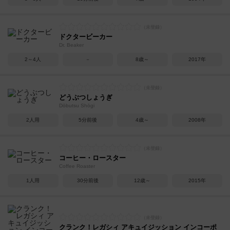
ドクタービーカー
Dr. Beaker
2～4人
－
8歳～
2017年
どうぶつしょうぎ
Dōbutsu Shōgi
2人用
5分前後
4歳～
2008年
コーヒー・ロースター
Coffee Roaster
1人用
30分前後
12歳～
2015年
クランク！レガシィ アキュイジッション インコーポ