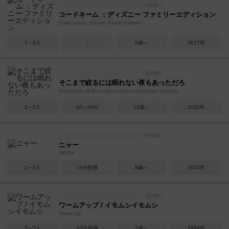
コードネーム ：ディズニー ファミリーエディション
Codenames: Disney Family Edition
2～8人
－
8歳～
2017年
そこまで絞るには眠れない夜もあっただろ
Sokomade shiboruniha nemurenaiyorumo attadaro
2～5人
10～20分
10歳～
2020年
ニャー
MEOW
2～6人
20分前後
8歳～
2020年
ワームアップ / イモムシイモムシ
Worm Up!
3～5人
15分前後
7歳～
1994年