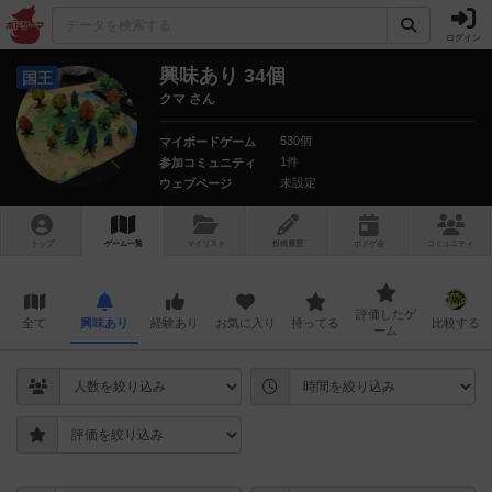
ログイン
興味あり 34個
国王
クマ さん
530個
マイボードゲーム
1件
参加コミュニティ
未設定
ウェブページ
トップ
ゲーム一覧
マイリスト
投稿履歴
ボ
ドゲ
会
コミュニティ
評価したゲ
全て
興味あり
経験あり
お気に入り
持ってる
比較する
ーム