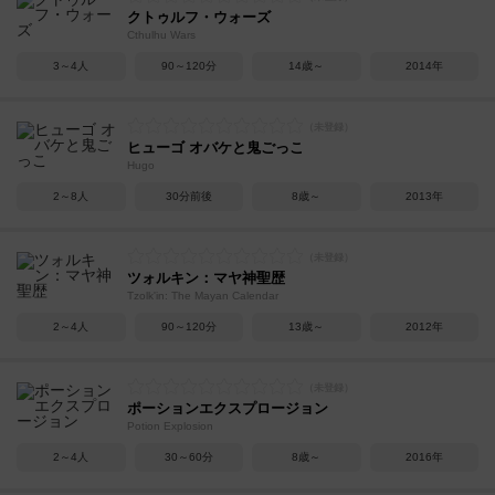
クトゥルフ・ウォーズ
Cthulhu Wars
3～4人
90～120分
14歳～
2014年
ヒューゴ オバケと鬼ごっこ
Hugo
2～8人
30分前後
8歳～
2013年
ツォルキン：マヤ神聖歴
Tzolk'in: The Mayan Calendar
2～4人
90～120分
13歳～
2012年
ポーションエクスプロージョン
Potion Explosion
2～4人
30～60分
8歳～
2016年