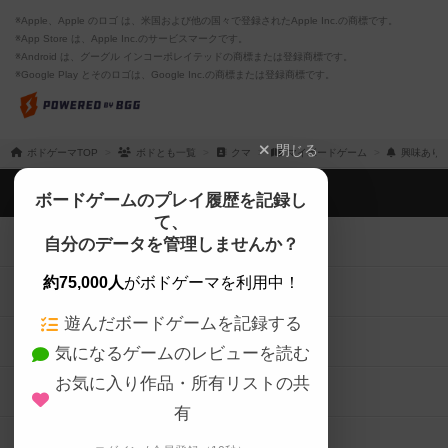
※Apple、Apple のロゴ は、米国および他の国々で登録されたApple Inc.の商標です。
※App Store は、Apple Inc.のサービスマークです。
※Android は、グーグル インコーポレイテッドの商標または登録商標です。
※Google Play とそのロゴは、Google Inc.の商標または登録商標です。
閉じる
ボドゲーマTOP
ボドとも一覧
クマ
マイボードゲーム
興味あり
ボドゲーマTOP
ボードゲームのプレイ履歴を記録し
て、
ボードゲームを検索する
自分のデータを管理しませんか？
約75,000人
がボドゲーマを利用中！
ボードゲームの新着レビュー
遊んだボードゲームを記録する
ボードゲーム会情報
気になるゲームのレビューを読む
お気に入り作品・所有リストの共
メカニクス特集
有
掲示板・トピックス