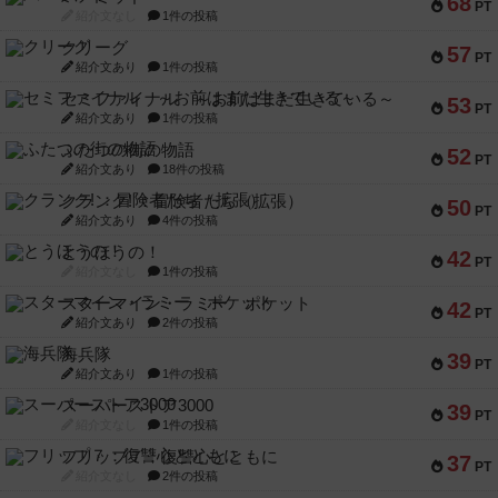
68
PT
紹介文なし
1件の投稿
クリーグ
57
PT
紹介文あり
1件の投稿
セミファイナル ～お前はまだ生きている～
53
PT
紹介文あり
1件の投稿
ふたつの街の物語
52
PT
紹介文あり
18件の投稿
クランク! ：冒険者たち（拡張）
50
PT
紹介文あり
4件の投稿
とうほうの！
42
PT
紹介文なし
1件の投稿
スターマイン・ラミー ポケット
42
PT
紹介文あり
2件の投稿
海兵隊
39
PT
紹介文あり
1件の投稿
スーパーストア3000
39
PT
紹介文なし
1件の投稿
フリップ７：復讐心とともに
37
PT
紹介文なし
2件の投稿