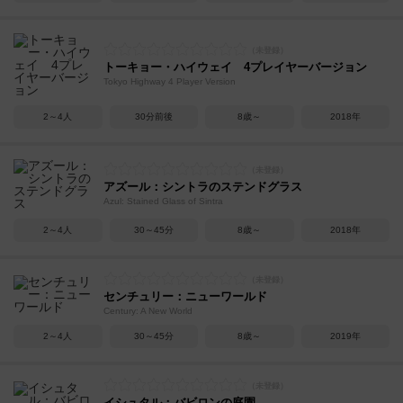
トーキョー・ハイウェイ 4プレイヤーバージョン
Tokyo Highway 4 Player Version
2～4人
30分前後
8歳～
2018年
アズール：シントラのステンドグラス
Azul: Stained Glass of Sintra
2～4人
30～45分
8歳～
2018年
センチュリー：ニューワールド
Century: A New World
2～4人
30～45分
8歳～
2019年
イシュタル：バビロンの庭園