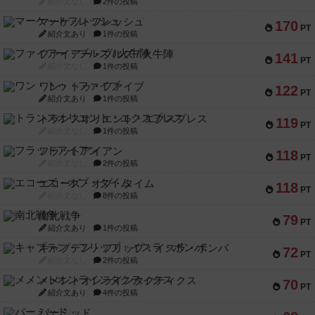
紹介文なし
2件の投稿
マーケットフレッシュ
170
PT
紹介文あり
1件の投稿
ファイアー・ブルズ / 火牛陣
141
PT
紹介文なし
1件の投稿
ワン・トゥ・ファイブ
122
PT
紹介文あり
1件の投稿
トランスオリエント・エクスプレス
119
PT
紹介文なし
1件の投稿
フラットアイアン
118
PT
紹介文なし
2件の投稿
エコーズ・オブ・タイム
118
PT
紹介文なし
8件の投稿
南北戦争
79
PT
紹介文あり
1件の投稿
キャプテン・フリップ：イスラ・ボンバ
72
PT
紹介文なし
2件の投稿
メメントオンラインタクティクス
70
PT
紹介文あり
4件の投稿
パーミッド