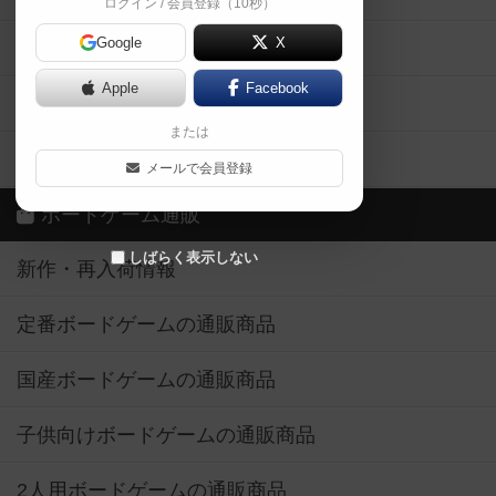
ログイン / 会員登録（10秒）
Google
X
ボドとも・会員一覧
Apple
Facebook
ボードゲーム業界コラム
または
ボドゲーマご利用案内
メールで会員登録
ボードゲーム通販
しばらく表示しない
新作・再入荷情報
定番ボードゲームの通販商品
国産ボードゲームの通販商品
子供向けボードゲームの通販商品
2人用ボードゲームの通販商品