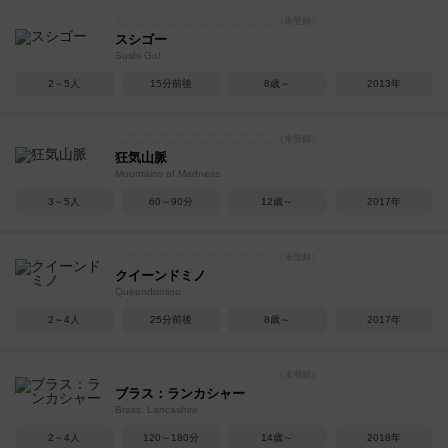
スシゴー
Sushi Go!
2～5人
15分前後
8歳～
2013年
狂気山脈
Mountains of Madness
3～5人
60～90分
12歳～
2017年
クイーンドミノ
Queendomino
2～4人
25分前後
8歳～
2017年
ブラス：ランカシャー
Brass: Lancashire
2～4人
120～180分
14歳～
2018年