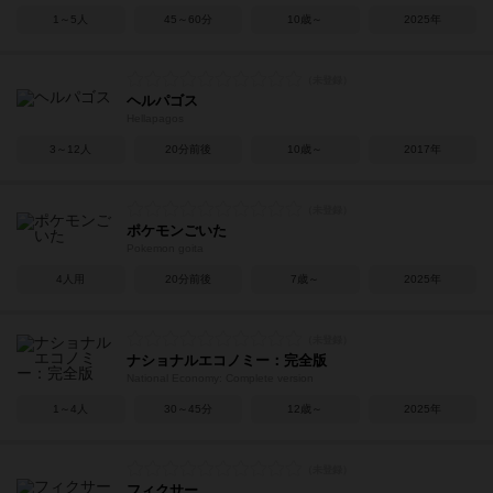
1～5人
45～60分
10歳～
2025年
ヘルパゴス
Hellapagos
3～12人
20分前後
10歳～
2017年
ポケモンごいた
Pokemon goita
4人用
20分前後
7歳～
2025年
ナショナルエコノミー：完全版
National Economy: Complete version
1～4人
30～45分
12歳～
2025年
フィクサー