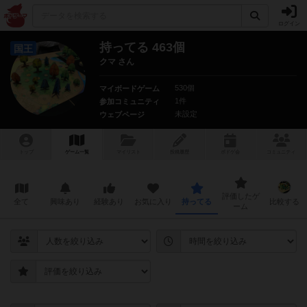
ログイン
持ってる 463個
国王
クマ さん
530個
マイボードゲーム
1件
参加コミュニティ
未設定
ウェブページ
トップ
ゲーム一覧
マイリスト
投稿履歴
ボ
ドゲ
会
コミュニティ
評価したゲ
全て
興味あり
経験あり
お気に入り
持ってる
比較する
ーム