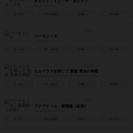
キャット・イン・ザ・ボックス
Cat in the box
2～5人
30分前後
13歳～
2022年
ハーモニーズ
Harmonies
1～4人
30～45分
10歳～
2024年
エルドラドを探して 新版 黄金の神殿
The Quest for El Dorado: The Golden Temples
2～4人
30～60分
10歳～
2026年
アクアティカ：珊瑚礁（拡張）
Aquatica: Coral Reefs
1～5人
60分前後
14歳～
2024年