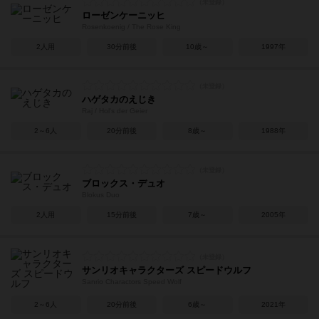
ローゼンケーニッヒ
Rosenkoenig / The Rose King
2人用
30分前後
10歳～
1997年
ハゲタカのえじき
Raj / Hol's der Geier
2～6人
20分前後
8歳～
1988年
ブロックス・デュオ
Blokus Duo
2人用
15分前後
7歳～
2005年
サンリオキャラクターズ スピードウルフ
Sanrio Charactors Speed Wolf
2～6人
20分前後
6歳～
2021年