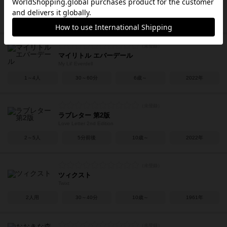
After Us
1～6人
40～60分
12歳～
2023年
マイリトル エバーデール
My Lil' Everdell
1～4人
30～60分
6歳～
2022年
ラブレター 第2版
Love Letter 2nd Edition
2～5人
5分前後
10歳～
2022年
ツィクスト
Twixt
2人用
30～40分
10歳～
1961年