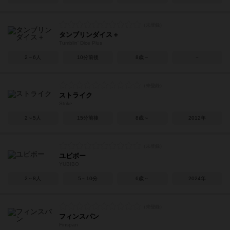
タンブリンダイス＋
Tumblin' Dice Plus
2～6人
10分前後
8歳～
－
ストライク
Strike
2～5人
15分前後
8歳～
2012年
ユビボー
YUBIBO
2～8人
5～10分
6歳～
2024年
フィンスパン
Finspan