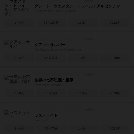
グレート・ウエスタン・トレイル：アルゼンチン
Great Western Trail: Argentina
1～4人
75～150分
12歳～
2022年
クアックサルバー
Die Quacksalber von Quedlinburg
2～4人
45分前後
10歳～
2018年
世界の七不思議：艦隊
7 Wonders: Armada
2～8人
40分前後
10歳～
2018年
ラストライト
Last Light
2～4人
45～75分
14歳～
2023年