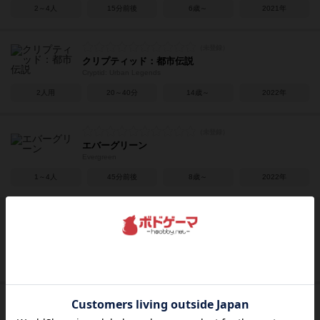
2～4人
15分前後
6歳～
2021年
クリプティッド：都市伝説
Cryptid: Urban Legends
2人用
20～40分
14歳～
2022年
エバーグリーン
Evergreen
1～4人
45分前後
8歳～
2022年
スリルボム
Thrill Bomb
2～4人
15～25分
6歳～
2021年
アフターアス