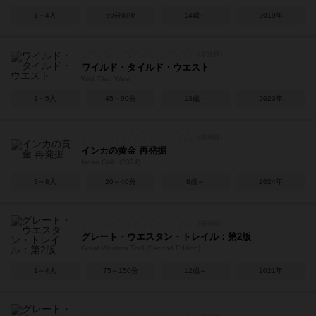
1～4人
60分前後
14歳～
2019年
ワイルド・タイルド・ウエスト
Wild Tiled West
1～5人
45～90分
13歳～
2023年
インカの黄金 再発掘
Incan Gold (2024)
3～8人
20～40分
8歳～
2024年
グレート・ウエスタン・トレイル：第2版
Great Western Trail (Second Edition)
1～4人
75～150分
12歳～
2021年