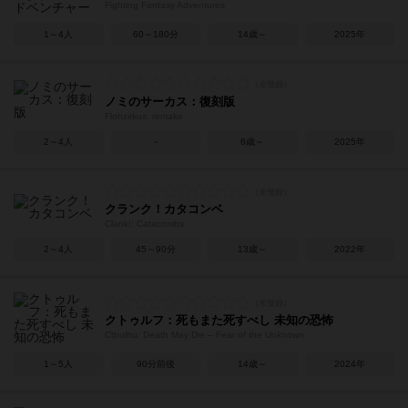
Fighting Fantasy Adventures
1～4人
60～180分
14歳～
2025年
ノミのサーカス：復刻版
Flohzirkus: remake
2～4人
－
6歳～
2025年
クランク！カタコンベ
Clank!: Catacombs
2～4人
45～90分
13歳～
2022年
クトゥルフ：死もまた死すべし 未知の恐怖
Cthulhu: Death May Die – Fear of the Unknown
1～5人
90分前後
14歳～
2024年