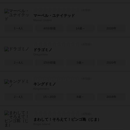
マーベル・ユナイテッド
Marvel United
1～4人
40分前後
14歳～
2020年
ドラゴミノ
Dragomino
2～4人
15分前後
5歳～
2020年
キングドミノ
Kingdomino
2～4人
15～20分
8歳～
2016年
まわして！そろえて！ビンゴ島（じま）
Bingo Island