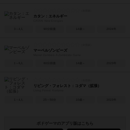
カタン：エネルギー
CATAN: New Energies
3～4人
90分前後
14歳～
2024年
マーベルゾンビーズ
Marvel Zombies: A Zombicide Game
1～6人
60分前後
14歳～
2023年
リビング・フォレスト：コダマ（拡張）
Living Forest: Kodama
1～4人
25～50分
10歳～
2023年
ボドゲーマのアプリ版はこちら