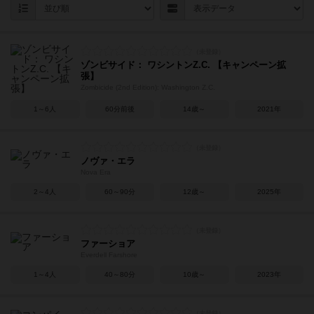
ゾンビサイド： ワシントンZ.C. 【キャンペーン拡
張】
Zombicide (2nd Edition): Washington Z.C.
1～6人
60分前後
14歳～
2021年
ノヴァ・エラ
Nova Era
2～4人
60～90分
12歳～
2025年
ファーショア
Everdell Farshore
1～4人
40～80分
10歳～
2023年