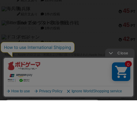
紹介文あり
12件の投稿
海兵隊
45
PT
紹介文あり
1件の投稿
Bitter End ブタペスト救出作戦
45
PT
紹介文なし
1件の投稿
ドコジャン
42
PT
紹介文あり
10件の投稿
※Apple、Apple のロゴ は、米国および他の国々で登録されたApple Inc.の商標です。
※App Store は、Apple Inc.のサービスマークです。
※Android は、グーグル インコーポレイテッドの商標または登録商標です。
※Google Play とそのロゴは、Google Inc.の商標または登録商標です。
閉じる
ボドゲーマTOP
ボドとも一覧
クマ
マイボードゲーム
持ってる
ボドゲーマTOP
ボードゲームのプレイ履歴を記録し
て、
ボードゲームを検索する
自分のデータを管理しませんか？
約75,000人
がボドゲーマを利用中！