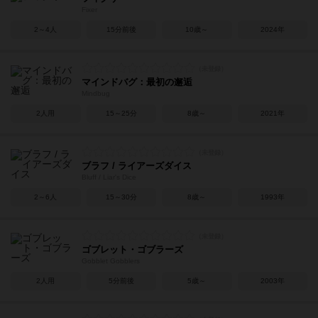
Fixer
2～4人
15分前後
10歳～
2024年
マインドバグ：最初の邂逅
Mindbug
2人用
15～25分
8歳～
2021年
ブラフ / ライアーズダイス
Bluff / Liar's Dice
2～6人
15～30分
8歳～
1993年
ゴブレット・ゴブラーズ
Gobblet Gobblers
2人用
5分前後
5歳～
2003年