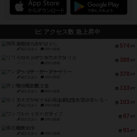
アクセス数 急上昇中
無限まちがいさがし
574
PT
紹介文あり
2件の投稿
リワイルド：サウスアメリカ
389
PT
紹介文なし
2件の投稿
アンダー・ザ・テーブラー
378
PT
紹介文あり
1件の投稿
宵と暁の呪文書
133
PT
紹介文あり
8件の投稿
セミファイナル ～お前はまだ生きている～
103
PT
紹介文あり
1件の投稿
ワン・トゥ・ファイブ
97
PT
紹介文あり
1件の投稿
南北戦争
91
PT
紹介文あり
1件の投稿