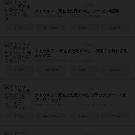
クトゥルフ：死もまた死すべし シーズン4拡張
Cthulhu: Death May Die – Season 4 Expansion
1～5人
90～120分
14歳～
2024年
クトゥルフ ～死もまた死すべし～ 知ること能わざる
ボックス
Cthulhu: Death May Die – Unknowable Box
1～5人
90分前後
14歳～
2024年
クトゥルフ：死もまた死すべし ブラックゴート・オ
ブ・ザ・ウッド
Cthulhu: Death May Die – Black Goat of the Woods
1～5人
90～120分
14歳～
2019年