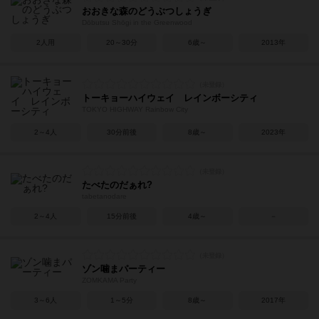
おおきな森のどうぶつしょうぎ
Dōbutsu Shōgi in the Greenwood
2人用
20～30分
6歳～
2013年
トーキョーハイウェイ レインボーシティ
TOKYO HIGHWAY Rainbow City
2～4人
30分前後
8歳～
2023年
たべたのだぁれ?
tabetanodare
2～4人
15分前後
4歳～
－
ゾン噛まパーティー
ZOMKAMA Party
3～6人
1～5分
8歳～
2017年