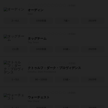
オーディン
Odin
2～6人
15分前後
7歳～
2024年
タッグチーム
Tag Team
2人用
10分前後
10歳～
2025年
クトゥルフ：ダーク・プロヴィデンス
Cthulhu: Dark Providence
1～5人
90～120分
13歳～
2025年
ウォーチェスト
War Chest
2～4人
30分前後
14歳～
2018年