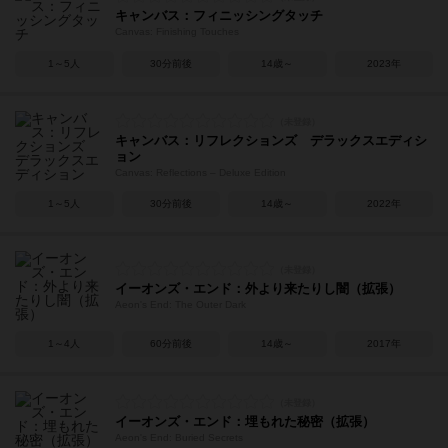
キャンバス：フィニッシングタッチ
Canvas: Finishing Touches
1～5人
30分前後
14歳～
2023年
キャンバス：リフレクションズ デラックスエディシ
ョン
Canvas: Reflections – Deluxe Edition
1～5人
30分前後
14歳～
2022年
イーオンズ・エンド：外より来たりし闇（拡張）
Aeon's End: The Outer Dark
1～4人
60分前後
14歳～
2017年
イーオンズ・エンド：埋もれた秘密（拡張）
Aeon's End: Buried Secrets