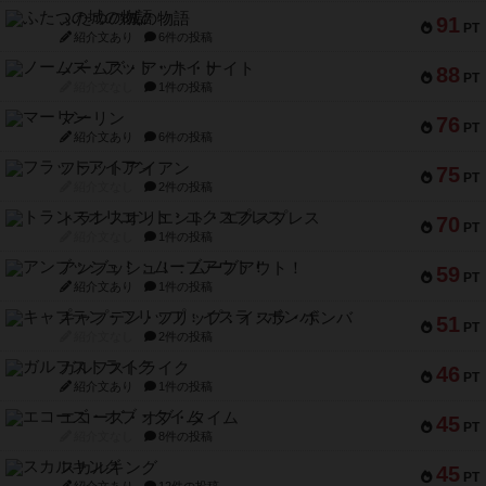
ふたつの城の物語
91
PT
紹介文あり
6件の投稿
ノームズ・アット・ナイト
88
PT
紹介文なし
1件の投稿
マーリン
76
PT
紹介文あり
6件の投稿
フラットアイアン
75
PT
紹介文なし
2件の投稿
トランスオリエント・エクスプレス
70
PT
紹介文なし
1件の投稿
アンブッシュ！：ムーブアウト！
59
PT
紹介文あり
1件の投稿
キャプテン・フリップ：イスラ・ボンバ
51
PT
紹介文なし
2件の投稿
ガルフストライク
46
PT
紹介文あり
1件の投稿
エコーズ・オブ・タイム
45
PT
紹介文なし
8件の投稿
スカルキング
45
PT