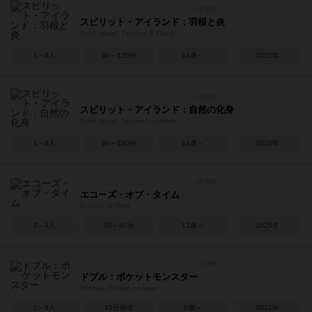
スピリット・アイランド：羽根と炎
Spirit Island: Feather & Flame
1～4人
90～120分
14歳～
2022年
スピリット・アイランド：自然の化身
Spirit Island: Nature Incarnate
1～6人
90～180分
14歳～
2023年
エコーズ・オブ・タイム
Echoes of Time
2～4人
30～60分
12歳～
2025年
ドブル：ポケットモンスター
Dobble: Pocket monster
2～8人
15分前後
6歳～
2021年