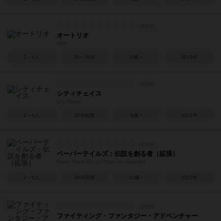
オートリオ
Otrio
2～4人
20～30分
8歳～
2015年
シティチェイス
City Chase
2～4人
20分前後
8歳～
2021年
ペーパーテイルズ：伝説を創る者（拡張）
Paper Tales: Ce qui forge les légendes
2～5人
30分前後
12歳～
2022年
ファイティング・ファンタジー・アドベンチャー