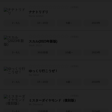
ナナトリドリ
Nana toridori
2～6人
10～20分
6歳～
2023年
スカル(2023年新版)
Skull: 2023
3～6人
30分前後
10歳～
2023年
ゆっくり行こうぜ！
Go Slow!
2～4人
15～20分
4歳～
2019年
ミスターダイヤモンド（復刻版）
Mr. Diamond
2～6人
15分前後
6歳～
2024年