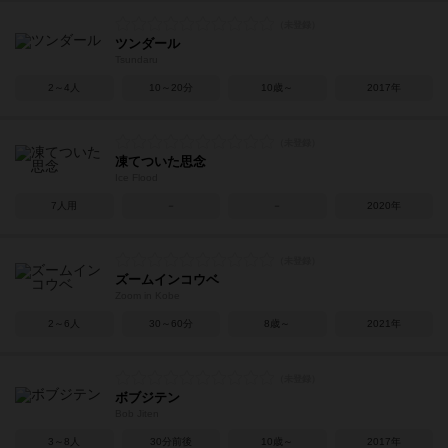
ツンダール
Tsundaru
2～4人
10～20分
10歳～
2017年
凍てついた思念
Ice Flood
7人用
－
－
2020年
ズームインコウベ
Zoom in Kobe
2～6人
30～60分
8歳～
2021年
ボブジテン
Bob Jiten
3～8人
30分前後
10歳～
2017年