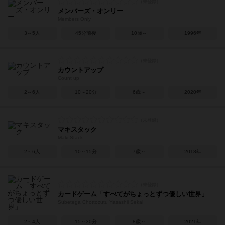
メンバーズ・オンリー
Members Only
3～5人
45分前後
10歳～
1996年
カウントアップ
Count up
2～6人
10～20分
6歳～
2020年
マキスタック
Maki Stack
2～6人
10～15分
7歳～
2018年
カードゲーム「すべてがちょっとずつ優しい世界」
Subetega Chottozutu Yasashii Sekai
2～4人
15～30分
8歳～
2021年