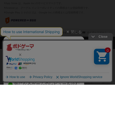
※App Store は、Apple Inc.のサービスマークです。
※Android は、グーグル インコーポレイテッドの商標または登録商標です。
※Google Play とそのロゴは、Google Inc.の商標または登録商標です。
閉じる
ボドゲーマTOP
ボドとも一覧
ロキ@大阪市内
マイボードゲーム
ボドゲーマTOP
ボードゲームのプレイ履歴を記録し
て、
ボードゲームを検索する
自分のデータを管理しませんか？
約75,000人
がボドゲーマを利用中！
ボードゲームの新着レビュー
遊んだボードゲームを記録する
ボードゲーム会情報
気になるゲームのレビューを読む
お気に入り作品・所有リストの共
メカニクス特集
有
掲示板・トピックス
ログイン / 会員登録（10秒）