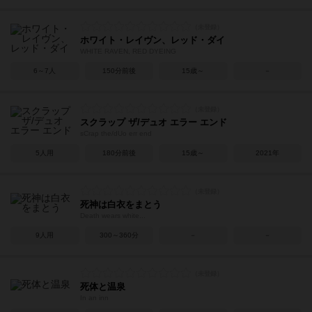
ホワイト・レイヴン、レッド・ダイ
WHITE RAVEN, RED DYEING
6～7人
150分前後
15歳～
－
スクラップ ザ/デュオ エラー エンド
sCrap the/dUo err end
5人用
180分前後
15歳～
2021年
死神は白衣をまとう
Death wears white...
9人用
300～360分
－
－
死体と温泉
In an inn