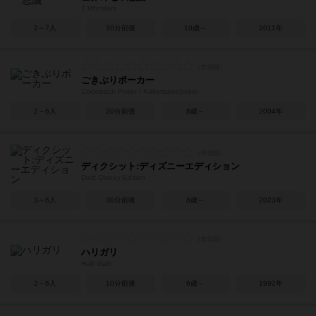
7 Wonders
2～7人
30分前後
10歳～
2011年
ごきぶりポーカー
Cockroach Poker / Kakerlakenpoker
2～6人
20分前後
8歳～
2004年
ディクシット:ディズニーエディション
Dixit: Disney Edition
3～6人
30分前後
8歳～
2023年
ハリガリ
Halli Galli
2～6人
10分前後
6歳～
1992年