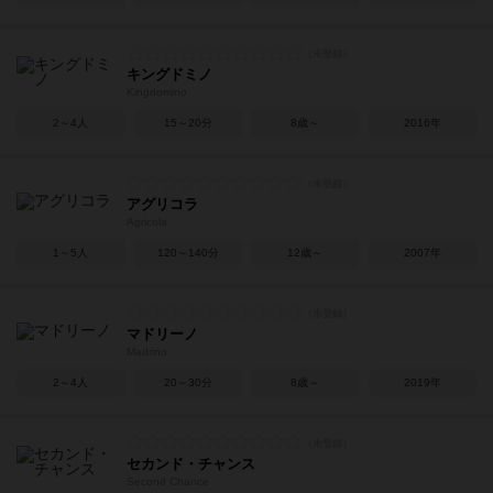
キングドミノ
Kingdomino
2～4人
15～20分
8歳～
2016年
アグリコラ
Agricola
1～5人
120～140分
12歳～
2007年
マドリーノ
Madrino
2～4人
20～30分
8歳～
2019年
セカンド・チャンス
Second Chance