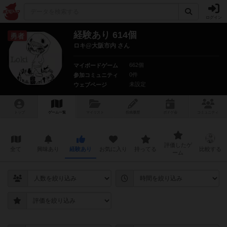
ログイン
経験あり 614個
勇者
ロキ@大阪市内 さん
662個
マイボードゲーム
0件
参加コミュニティ
未設定
ウェブページ
トップ
ゲーム一覧
マイリスト
投稿履歴
ボ
ドゲ
会
コミュニティ
評価したゲ
全て
興味あり
経験あり
お気に入り
持ってる
比較する
ーム