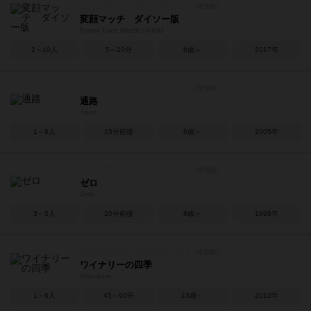
変顔マッチ ダイソー版
Funny Face Match DAISO
2～10人
5～20分
6歳～
2017年
通路
Tsuro
1～8人
15分前後
8歳～
2005年
ゼロ
Zero
3～5人
20分前後
8歳～
1998年
ワイナリーの四季
Viticulture
1～6人
45～90分
13歳～
2013年