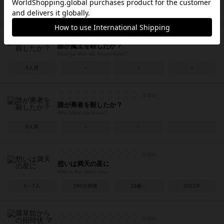
6人用
60分前後
－
－
誰が魔王を殺したか？
Dare ga Mao wo Koroshitaka?
9人用
－
－
－
誰が勇者を殺したか？
Who killed the brave?
9人用
－
－
－
想いは満天の星に
With in the Starry Star
6～7人
180分前後
15歳～
2022年