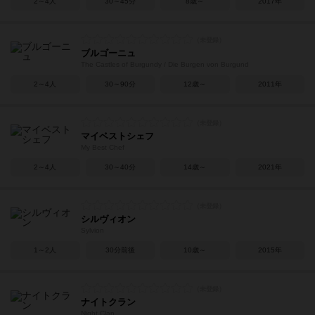
2～4人
30～45分
8歳～
2017年
ブルゴーニュ
The Castles of Burgundy / Die Burgen von Burgund
2～4人
30～90分
12歳～
2011年
マイベストシェフ
My Best Chef
2～4人
30～40分
14歳～
2021年
シルヴィオン
Sylvion
1～2人
30分前後
10歳～
2015年
ナイトクラン
Night Clan