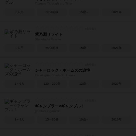
Triangle Through the Time
3人用
60分前後
15歳～
2021年
紫乃淵リライト
Shinofuchi Rewrite
2人用
60分前後
15歳～
2021年
シャーロック・ホームズの追悼
Escalogue: Sherlock Holmes
1～6人
120～270分
12歳～
2020年
ギャンブラー×ギャンブル！
gambler x gamble!
3～4人
15～30分
10歳～
2016年