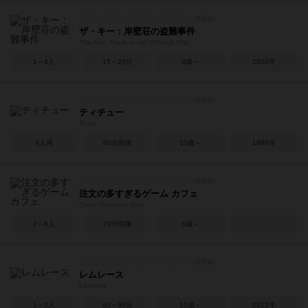
ザ・キー：岸壁荘の盗難事件
The Key: Raub in der Cliffrock Villa
1～4人
15～20分
8歳～
2020年
ティチュー
Tichu
4人用
60分前後
10歳～
1989年
注文の多すぎるゲーム カフェ
Order Overload Cafe
2～6人
20分前後
6歳～
－
レムレース
Lemures
1～2人
60～90分
12歳～
2021年