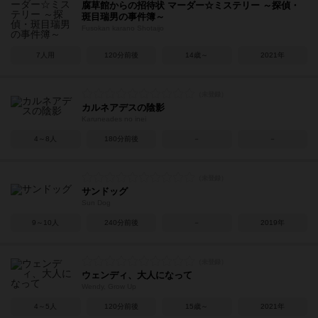
腐草館からの招待状 マーダー☆ミステリー ～探偵・
斑目瑞男の事件簿～
Fusokan karano Shotaijo
7人用
120分前後
14歳～
2021年
カルネアデスの陰影
Karuneades no inei
4～8人
180分前後
－
－
サンドッグ
Sun Dog
9～10人
240分前後
－
2019年
ウェンディ、大人になって
Wendy, Grow Up
4～5人
120分前後
15歳～
2021年