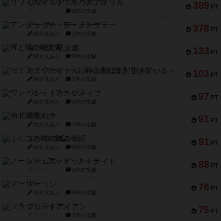
リワイルド：サウスアメリカ
389
PT
紹介文なし
2件の投稿
アンダー・ザ・テーブラー
378
PT
紹介文あり
1件の投稿
宵と暁の呪文書
133
PT
紹介文あり
8件の投稿
セミファイナル ～お前はまだ生きている～
103
PT
紹介文あり
1件の投稿
ワン・トゥ・ファイブ
97
PT
紹介文あり
1件の投稿
南北戦争
91
PT
紹介文あり
1件の投稿
ふたつの城の物語
91
PT
紹介文あり
6件の投稿
ノームズ・アット・ナイト
88
PT
紹介文なし
1件の投稿
マーリン
76
PT
紹介文あり
6件の投稿
フラットアイアン
75
PT
紹介文なし
2件の投稿