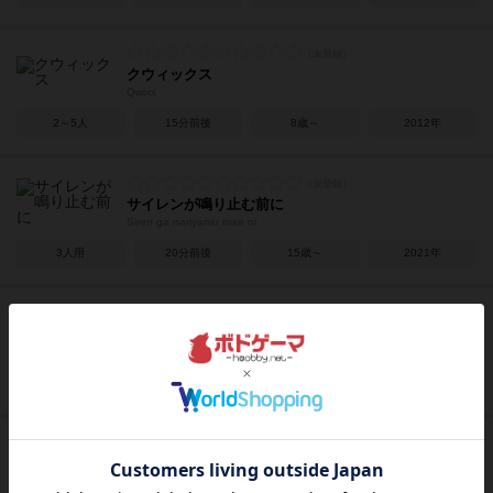
クウィックス
Qwixx
2～5人
15分前後
8歳～
2012年
サイレンが鳴り止む前に
Siren ga nariyamu mae ni
3人用
20分前後
15歳～
2021年
死ねない彼女の５６４かた
Shinenai kanojyo no koroshikata
5人用
180分前後
15歳～
2021年
黒猫館の夜
Kuronekoyakatano yoru