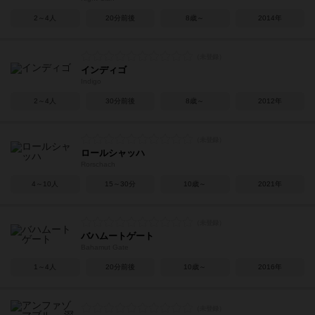
2～4人
20分前後
8歳～
2014年
インディゴ
Indigo
2～4人
30分前後
8歳～
2012年
ロールシャッハ
Rorschach
4～10人
15～30分
10歳～
2021年
バハムートゲート
Bahamut Gate
1～4人
20分前後
10歳～
2016年