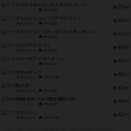
トランスオリエント・エクスプレス
70
PT
紹介文なし
1件の投稿
アンブッシュ！：ムーブアウト！
59
PT
紹介文あり
1件の投稿
キャプテン・フリップ：イスラ・ボンバ
51
PT
紹介文なし
2件の投稿
ガルフストライク
46
PT
紹介文あり
1件の投稿
エコーズ・オブ・タイム
45
PT
紹介文なし
8件の投稿
スカルキング
45
PT
紹介文あり
12件の投稿
海兵隊
45
PT
紹介文あり
1件の投稿
Bitter End ブタペスト救出作戦
45
PT
紹介文なし
1件の投稿
ドコジャン
42
PT
紹介文あり
10件の投稿
※Apple、Apple のロゴ は、米国および他の国々で登録されたApple Inc.の商標です。