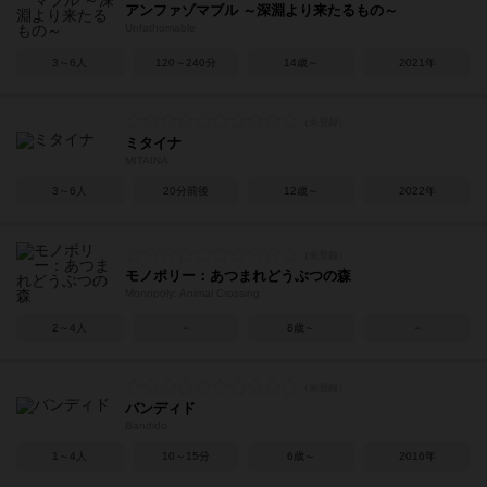
アンファゾマブル ～深淵より来たるもの～
Unfathomable
3～6人
120～240分
14歳～
2021年
ミタイナ
MITAINA
3～6人
20分前後
12歳～
2022年
モノポリー：あつまれどうぶつの森
Monopoly: Animal Crossing
2～4人
－
8歳～
－
バンディド
Bandido
1～4人
10～15分
6歳～
2016年