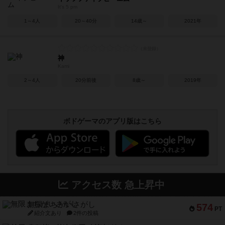
It's 5 pm
1～4人
20～40分
14歳～
2021年
神
Kami
2～4人
20分前後
8歳～
2019年
ボドゲーマのアプリ版はこちら
アクセス数 急上昇中
無限まちがいさがし
574
PT
紹介文あり
2件の投稿