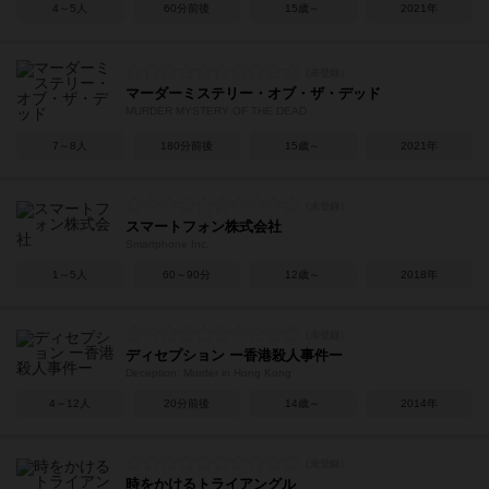
4～5人
60分前後
15歳～
2021年
マーダーミステリー・オブ・ザ・デッド
MURDER MYSTERY OF THE DEAD
7～8人
180分前後
15歳～
2021年
スマートフォン株式会社
Smartphone Inc.
1～5人
60～90分
12歳～
2018年
ディセプション ー香港殺人事件ー
Deception: Murder in Hong Kong
4～12人
20分前後
14歳～
2014年
時をかけるトライアングル