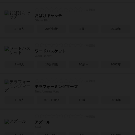
おばけキャッチ
Ghost Blitz
2～8人
20分前後
8歳～
2010年
ワードバスケット
Word Basket
2～8人
10分前後
10歳～
2002年
テラフォーミングマーズ
Terraforming Mars
1～5人
90～120分
12歳～
2016年
アズール
Azul