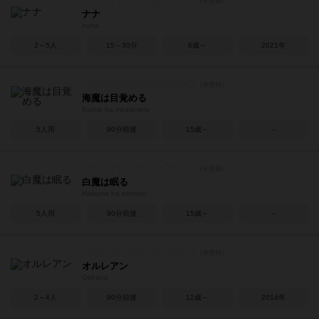
ナナ
nana
2～5人
15～30分
6歳～
2021年
海魔は目覚める
Kaima ha mezameru
5人用
90分前後
15歳～
－
白魔は眠る
Hakuma ha nemuru
5人用
90分前後
15歳～
－
オルレアン
Orléans
2～4人
90分前後
12歳～
2014年