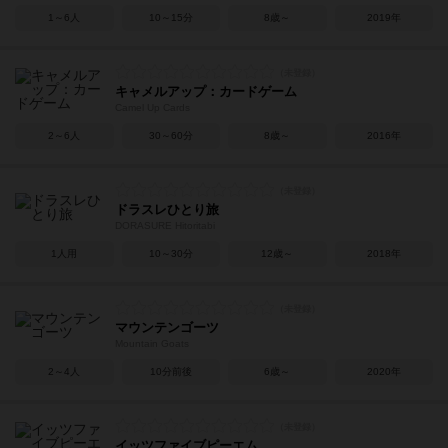
1～6人
10～15分
8歳～
2019年
キャメルアップ：カードゲーム
Camel Up Cards
2～6人
30～60分
8歳～
2016年
ドラスレひとり旅
DORASURE Hitoritabi
1人用
10～30分
12歳～
2018年
マウンテンゴーツ
Mountain Goats
2～4人
10分前後
6歳～
2020年
イッツファイブピーエム