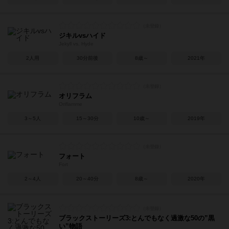
ジキルvsハイド
Jekyll vs. Hyde
2人用
30分前後
8歳～
2021年
オリフラム
Oriflamme
3～5人
15～30分
10歳～
2019年
フォート
Fort
2～4人
20～40分
8歳～
2020年
ブラックストーリーズ3:とんでもなく過激な50の”黒
い”物語