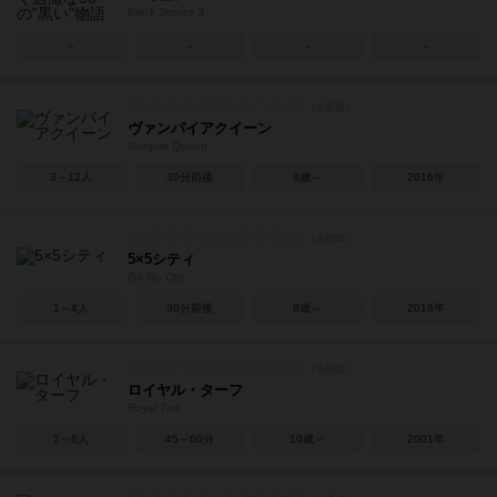
Black Stories 3
－
－
－
－
ヴァンパイアクイーン
Vampire Queen
3～12人
30分前後
8歳～
2016年
5×5シティ
Go Go City
1～4人
30分前後
8歳～
2018年
ロイヤル・ターフ
Royal Turf
2～6人
45～60分
10歳～
2001年