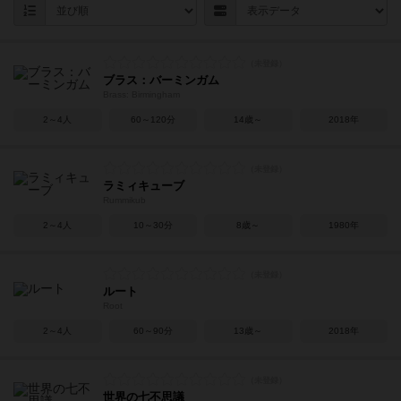
ブラス：バーミンガム
Brass: Birmingham
2～4人
60～120分
14歳～
2018年
ラミィキューブ
Rummikub
2～4人
10～30分
8歳～
1980年
ルート
Root
2～4人
60～90分
13歳～
2018年
世界の七不思議