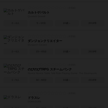
カルトゲバルト
Quartett Gewalt
2～4人
5～10分
10歳～
2019年
ダンジョンクリエイター
Dungeon Creator
2～4人
15～45分
10歳～
2019年
のびのびTRPG スチームパンク
Novice Novice Table Talk Role Playing Game: The Steampunk
1～5人
30～60分
10歳～
2018年
ドラスレ
DORASURE