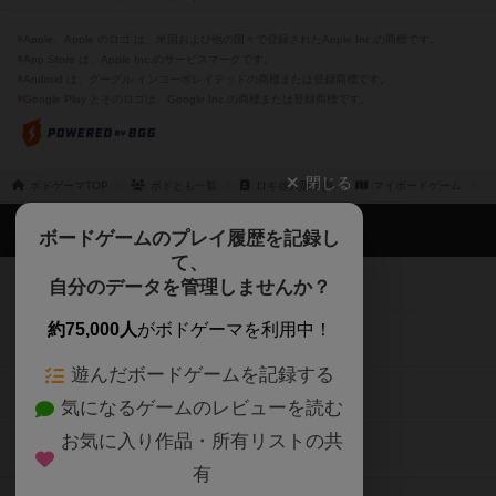
※Apple、Apple のロゴ は、米国および他の国々で登録されたApple Inc.の商標です。
※App Store は、Apple Inc.のサービスマークです。
※Android は、グーグル インコーポレイテッドの商標または登録商標です。
※Google Play とそのロゴは、Google Inc.の商標または登録商標です。
閉じる
ボドゲーマTOP
ボドとも一覧
ロキ@大阪市内
マイボードゲーム
ボドゲーマTOP
ボードゲームのプレイ履歴を記録し
て、
ボードゲームを検索する
自分のデータを管理しませんか？
約75,000人
がボドゲーマを利用中！
ボードゲームの新着レビュー
遊んだボードゲームを記録する
ボードゲーム会情報
気になるゲームのレビューを読む
お気に入り作品・所有リストの共
メカニクス特集
有