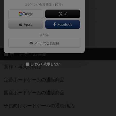
掲示板・トピックス
ログイン / 会員登録（10秒）
Google
X
ボドとも・会員一覧
Apple
Facebook
ボードゲーム業界コラム
または
ボドゲーマご利用案内
メールで会員登録
ボードゲーム通販
しばらく表示しない
新作・再入荷情報
定番ボードゲームの通販商品
国産ボードゲームの通販商品
子供向けボードゲームの通販商品