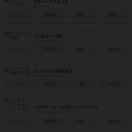
スティックスタック
Stick Stack
2～8人
15分前後
8歳～
2016年
ゾンビタワー3D
ZOMBIE TOWER 3D
3～4人
45～60分
10歳～
2015年
シンデレラが多すぎる
Too Many Cinderellas
2～4人
10分前後
10歳～
2014年
パンデミック・レガシー：シーズン1
Pandemic Legacy: Season 1
2～4人
60分前後
13歳～
2015年