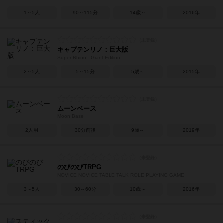
1～5人
90～115分
14歳～
2016年
キャプテンリノ：巨大版
Super Rhino!: Giant Edition
2～5人
5～15分
5歳～
2015年
ムーンベース
Moon Base
2人用
30分前後
9歳～
2019年
のびのびTRPG
NOVICE NOVICE TABLE TALK ROLE PLAYING GAME
3～5人
30～60分
10歳～
2016年