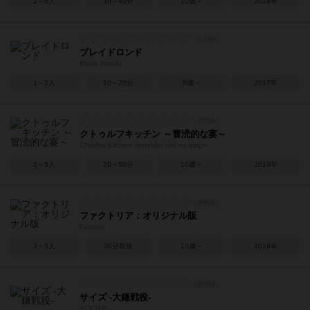
2～5人
30～40分
10歳～
2014年
ブレイドロンド
Blade Rondo
1～2人
10～20分
8歳～
2017年
クトゥルフキッチン ～冒涜的な宴～
Cthlulhu Kitchen -boutoku teki na utage-
2～5人
20～50分
10歳～
2019年
ファクトリア：オリジナル版
Factoria
3～5人
30分前後
10歳～
2019年
サイズ -大鎌戦役-
SCYTHE