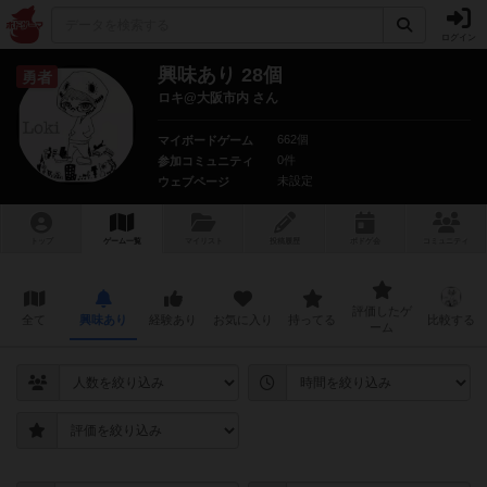
ログイン
興味あり 28個
勇者
ロキ@大阪市内 さん
662個
マイボードゲーム
0件
参加コミュニティ
未設定
ウェブページ
トップ
ゲーム一覧
マイリスト
投稿履歴
ボ
ドゲ
会
コミュニティ
評価したゲ
全て
興味あり
経験あり
お気に入り
持ってる
比較する
ーム