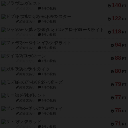
ブラヴェスト
140
PT
紹介文なし
1件の投稿
ドブル：ポケットモンスター
122
PT
紹介文あり
4件の投稿
ジャンヌ・ダルク-オルレアン ドロー＆ライト
118
PT
紹介文なし
5件の投稿
ファースト・イン・フライト
94
PT
紹介文あり
3件の投稿
ダイススローン
88
PT
紹介文なし
1件の投稿
ガルフストライク
80
PT
紹介文あり
1件の投稿
モズビ－ズ・レイダ－ズ
79
PT
紹介文あり
1件の投稿
リー対グラント
77
PT
紹介文あり
1件の投稿
ブレーキング・アウェイ
75
PT
紹介文あり
4件の投稿
ザ・フラッド
71
PT
紹介文なし
1件の投稿