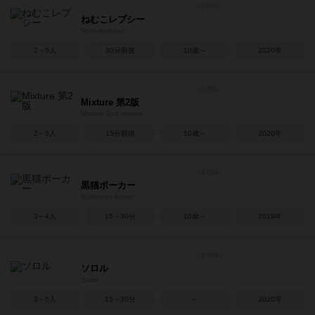
ねむこレプシー
Nemukolepsy
2～5人
30分前後
10歳～
2020年
Mixture 第2版
Mixture 2nd edition
2～5人
15分前後
10歳～
2020年
黒猫ポーカー
Kuroneko Poker
3～4人
15～30分
10歳～
2019年
ソロル
Soror
3～5人
15～30分
－
2020年