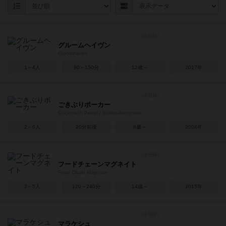
グルームヘイヴン
Gloomhaven
1～4人
90～150分
12歳～
2017年
ごきぶりポーカー
Cockroach Poker / Kakerlakenpoker
2～6人
20分前後
8歳～
2004年
フードチェーンマグネイト
Food Chain Magnate
2～5人
120～240分
14歳～
2015年
マラケシュ