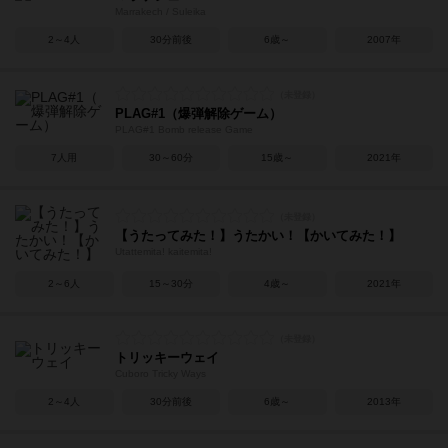
Marrakech / Suleika
2～4人
30分前後
6歳～
2007年
PLAG#1（爆弾解除ゲーム）
PLAG#1 Bomb release Game
7人用
30～60分
15歳～
2021年
【うたってみた！】うたかい！【かいてみた！】
Utattemita! kaitemita!
2～6人
15～30分
4歳～
2021年
トリッキーウェイ
Cuboro Tricky Ways
2～4人
30分前後
6歳～
2013年