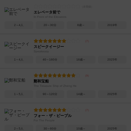
エレベータ前で
In Front of the Elevators
2～4人
20～30分
8歳～
2019年
スピークイージー
Speakeasy
1～4人
40～160分
16歳～
2025年
鄭和宝船
The Treasure Ship of Zheng He
1～5人
90～120分
14歳～
2025年
フォー・ザ・ピープル
For The People
2～5人
30～60分
10歳～
2025年