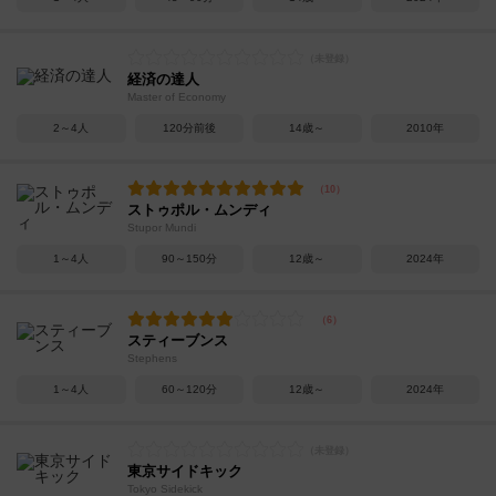
経済の達人
Master of Economy
2～4人
120分前後
14歳～
2010年
ストゥポル・ムンディ
Stupor Mundi
1～4人
90～150分
12歳～
2024年
スティーブンス
Stephens
1～4人
60～120分
12歳～
2024年
東京サイドキック
Tokyo Sidekick