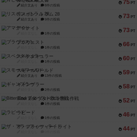
宵と暁の呪文書
75
PT
紹介文あり
8件の投稿
リスボン・トラム 28
73
PT
紹介文あり
9件の投稿
アマナイト
73
PT
紹介文なし
1件の投稿
ブラヴェスト
66
PT
紹介文なし
1件の投稿
スペクタキュラー
60
PT
紹介文なし
1件の投稿
スモールワールド
59
PT
紹介文あり
13件の投稿
ギャンブラー
58
PT
紹介文なし
2件の投稿
Bitter End ブタペスト救出作戦
52
PT
紹介文なし
1件の投稿
ラピード
46
PT
紹介文なし
1件の投稿
ザ・フラッフィー・ライト
44
PT
紹介文なし
0件の投稿