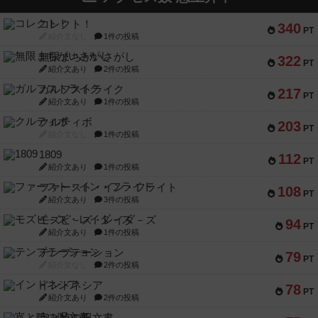
コレクト！
340
PT
紹介文なし
1件の投稿
無限まちがいさがし
322
PT
紹介文あり
2件の投稿
ガルフストライク
217
PT
紹介文あり
1件の投稿
クルティボ
203
PT
紹介文なし
1件の投稿
1809
112
PT
紹介文あり
1件の投稿
ファースト・イン・フライト
108
PT
紹介文あり
3件の投稿
モズビ－ズ・レイダ－ズ
94
PT
紹介文あり
1件の投稿
テンプテーション
79
PT
紹介文なし
2件の投稿
インドネシア
78
PT
紹介文あり
2件の投稿