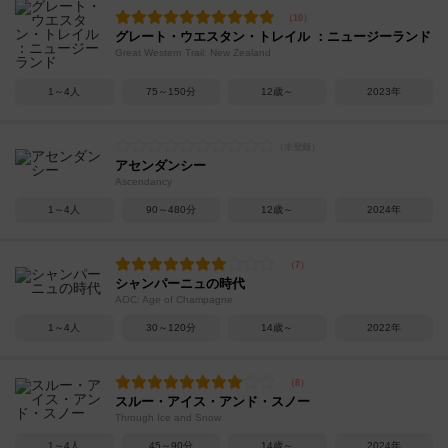
グレート・ウエスタン・トレイル ：ニュージーランド
Great Western Trail: New Zealand
1～4人
75～150分
12歳～
2023年
アセンダンシー
Ascendancy
1～4人
90～480分
12歳～
2024年
シャンパーニュの時代
AOC: Age of Champagne
1～4人
30～120分
14歳～
2022年
スルー・アイス・アンド・スノー
Through Ice and Snow
1～4人
45～90分
14歳～
2024年