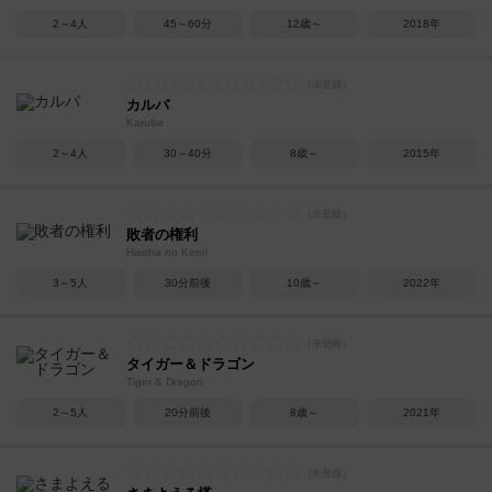
2～4人
45～60分
12歳～
2018年
カルバ
Karuba
2～4人
30～40分
8歳～
2015年
敗者の権利
Haisha no Kenri
3～5人
30分前後
10歳～
2022年
タイガー＆ドラゴン
Tiger & Dragon
2～5人
20分前後
8歳～
2021年