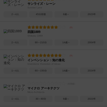
サンライズ・レーン
Sunrise Lane
2～4人
45分前後
8歳～
2023年
四国1889
Shikoku 1889
2～6人
90～210分
14歳～
2004年
インベンション：知の進化
Inventions: Evolution of Ideas
1～4人
60～150分
14歳～
2024年
マイクロ アーキテクツ
Micro Architects
1～4人
30～60分
8歳～
2023年