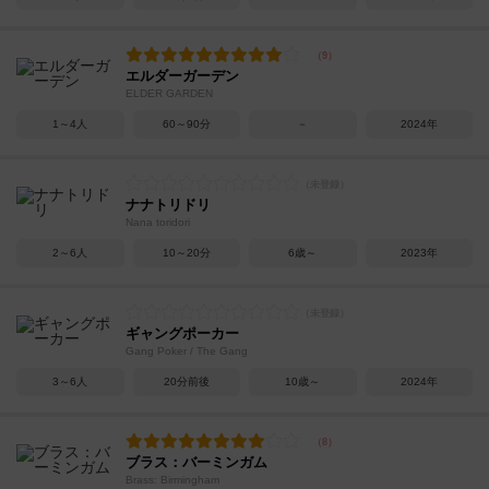
エルダーガーデン
ELDER GARDEN
1～4人
60～90分
－
2024年
ナナトリドリ
Nana toridori
2～6人
10～20分
6歳～
2023年
ギャングポーカー
Gang Poker / The Gang
3～6人
20分前後
10歳～
2024年
ブラス：バーミンガム
Brass: Birmingham