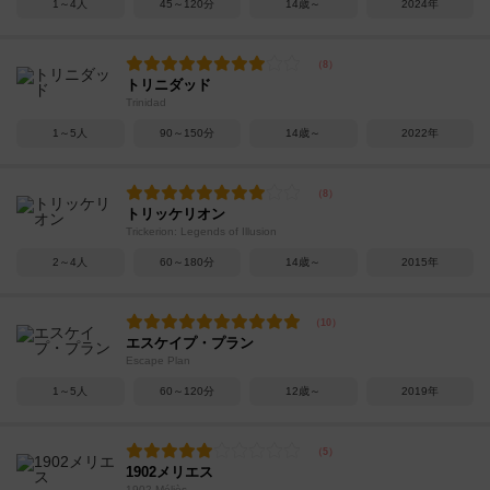
1～4人
45～120分
14歳～
2024年
トリニダッド
Trinidad
1～5人
90～150分
14歳～
2022年
トリッケリオン
Trickerion: Legends of Illusion
2～4人
60～180分
14歳～
2015年
エスケイプ・プラン
Escape Plan
1～5人
60～120分
12歳～
2019年
1902メリエス
1902 Méliès