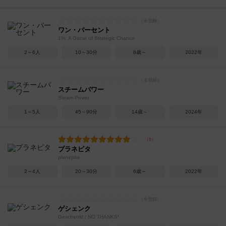
ワン・パーセント
1%: A Game of Strategic Chance
2～6人
10～30分
8歳～
2022年
スチームパワー
Steam Power
1～5人
45～90分
14歳～
2024年
プラネピタ
planepita
2～4人
20～30分
6歳～
2022年
ゲシェンク
Geschenkt / NO THANKS!