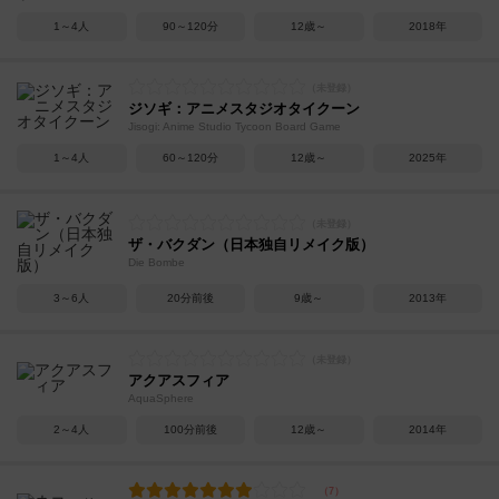
1～4人
90～120分
12歳～
2018年
ジソギ：アニメスタジオタイクーン
Jisogi: Anime Studio Tycoon Board Game
1～4人
60～120分
12歳～
2025年
ザ・バクダン（日本独自リメイク版）
Die Bombe
3～6人
20分前後
9歳～
2013年
アクアスフィア
AquaSphere
2～4人
100分前後
12歳～
2014年