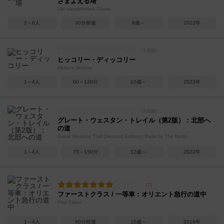
さまよえる塔
Die wandelnden Türme
2～6人
30分前後
8歳～
2022年
ヒッコリー・ディッコリー
Hickory Dickory
1～4人
60～120分
10歳～
2023年
グレート・ウェスタン・トレイル（第2版）：北部へ
の道
Great Western Trail (Second Edition): Rails To The North
1～4人
75～150分
12歳～
2022年
ファーストクラス / 一等車：オリエント急行の道中
First Class
1～4人
60分前後
10歳～
2016年