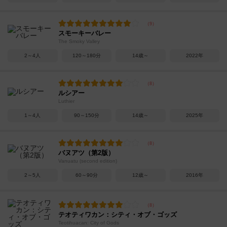
スモーキーバレー
The Smoky Valley
2～4人
120～180分
14歳～
2022年
ルシアー
Luthier
1～4人
90～150分
14歳～
2025年
バヌアツ（第2版）
Vanuatu (second edition)
2～5人
60～90分
12歳～
2016年
テオティワカン：シティ・オブ・ゴッズ
Teotihuacan: City of Gods