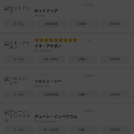
ホットドッグ
Hotdog
2～5人
20分前後
10歳～
2024年
イキ：アケボノ
IKI: Akebono
2～4人
60～90分
14歳～
2023年
ソルトン・シー
Salton Sea
1～4人
120分前後
14歳～
2024年
デューン：インペリウム
Dune: Imperium
1～4人
60～120分
14歳～
2020年