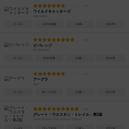
ワイルドキャッターズ
Wildcatters
2～4人
120分前後
12歳～
2013年
ビバレッジ
BEVERAGE
3～5人
90分前後
12歳～
2024年
アーグラ
Agra
2～4人
90～120分
12歳～
2017年
グレート・ウエスタン・トレイル：第2版
Great Western Trail (Second Edition)
1～4人
75～150分
12歳～
2021年