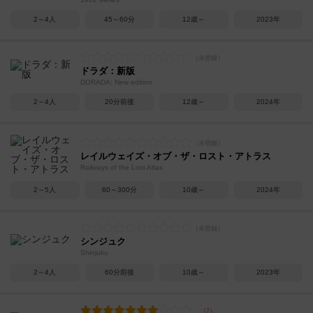
2～4人
45～60分
12歳～
2023年
ドラダ：新版
DORADA: New edition
2～4人
20分前後
12歳～
2024年
レイルウェイズ・オブ・ザ・ロスト・アトラス
Railways of the Lost Atlas
2～5人
60～300分
10歳～
2024年
シンジュク
Shinjuku
2～4人
60分前後
10歳～
2023年