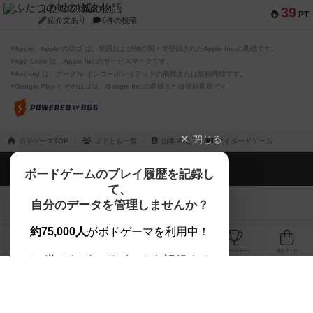
ふたつの城の物語
39
PT
紹介文あり
6件の投稿
※Apple、Apple のロゴ は、米国および他の国々で登録されたApple Inc.の商標です。
※App Store は、Apple Inc.のサービスマークです。
※Android は、グーグル インコーポレイテッドの商標または登録商標です。
※Google Play とそのロゴは、Google Inc.の商標または登録商標です。
閉じる
ボドゲーマTOP
ボドとも一覧
山本 右近
マイボードゲーム
ボドゲーマTOP
ボードゲームのプレイ履歴を記録し
て、
ボードゲームを検索する
自分のデータを管理しませんか？
約75,000人
がボドゲーマを利用中！
ボードゲームの新着レビュー
遊んだボードゲームを記録する
ボードゲーム会情報
気になるゲームのレビューを読む
お気に入り作品・所有リストの共
メカニクス特集