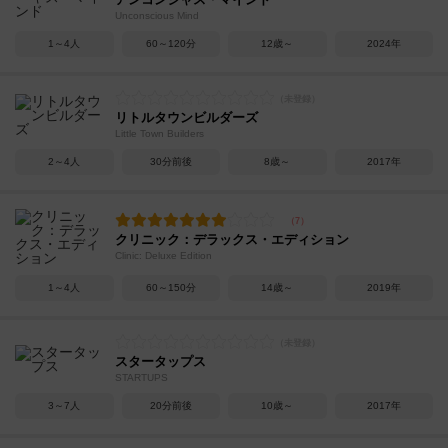
Unconscious Mind
1～4人
60～120分
12歳～
2024年
リトルタウンビルダーズ
Little Town Builders
2～4人
30分前後
8歳～
2017年
クリニック：デラックス・エディション
Clinic: Deluxe Edition
1～4人
60～150分
14歳～
2019年
スタータップス
STARTUPS
3～7人
20分前後
10歳～
2017年