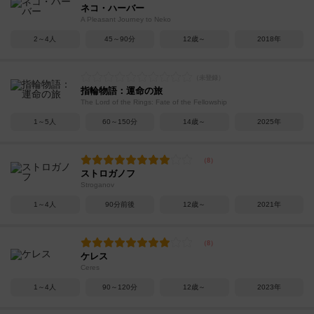
ネコ・ハーバー
A Pleasant Journey to Neko
2～4人
45～90分
12歳～
2018年
指輪物語：運命の旅
The Lord of the Rings: Fate of the Fellowship
1～5人
60～150分
14歳～
2025年
ストロガノフ
Stroganov
1～4人
90分前後
12歳～
2021年
ケレス
Ceres
1～4人
90～120分
12歳～
2023年