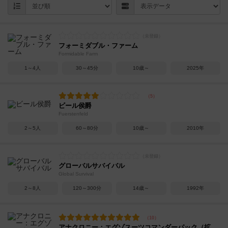
フォーミダブル・ファーム
Formidable Farm
1～4人
30～45分
10歳～
2025年
ビール侯爵
Fuerstenfeld
2～5人
60～80分
10歳～
2010年
グローバルサバイバル
Global Survival
2～8人
120～300分
14歳～
1992年
アナクロニー：エグゾスーツコマンダーパック（拡