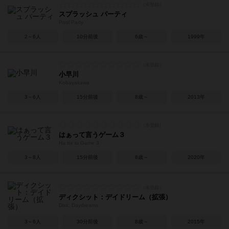
スプラッシュ パーティ
Pool Party
2～6人
10分前後
6歳～
1999年
小早川
Kobayakawa
3～6人
15分前後
8歳～
2013年
はぁって言うゲーム３
Ha tte iu Game 3
3～8人
15分前後
8歳～
2020年
ディクシット：デイドリーム（拡張）
Dixit: Daydreams
3～6人
30分前後
8歳～
2015年