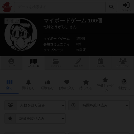
ログイン
マイボードゲーム 100個
たまご
七味とうがらし さん
100個
マイボードゲーム
0件
参加コミュニティ
未設定
ウェブページ
トップ
ゲーム一覧
マイリスト
投稿履歴
ボ
ドゲ
会
コミュニティ
評価したゲ
全て
興味あり
経験あり
お気に入り
持ってる
比較する
ーム