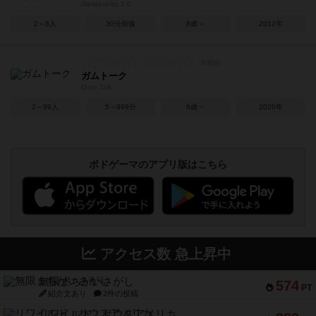
Geistesblitz 2.0
2～8人
30分前後
8歳～
2012年
ガムトーク
Gum Talk
2～99人
5～999分
6歳～
2020年
ボドゲーマのアプリ版はこちら
アクセス数 急上昇中
無限まちがいさがし
574
PT
紹介文あり
2件の投稿
リワイルド：サウスアメリカ