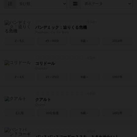
パンデミック：迫りくる危機
Pandemic: On the Brink
2～5人
45～60分
8歳～
2014年
コリドール
Quoridor
2～4人
15～25分
6歳～
1997年
クアルト
Quarto
2人用
20分前後
6歳～
1991年
パン？パン？コーギー？？を、みきわめたい！