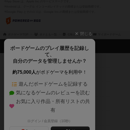
※App Store は、Apple Inc.のサービスマークです。
※Android は、グーグル インコーポレイテッドの商標または登録商標です。
※Google Play とそのロゴは、Google Inc.の商標または登録商標です。
閉じる
ボドゲーマTOP
ボドとも一覧
七味とうがらし
マイボードゲーム
ボドゲーマTOP
ボードゲームのプレイ履歴を記録し
て、
ボードゲームを検索する
自分のデータを管理しませんか？
約75,000人
がボドゲーマを利用中！
ボードゲームの新着レビュー
遊んだボードゲームを記録する
ボードゲーム会情報
気になるゲームのレビューを読む
お気に入り作品・所有リストの共
メカニクス特集
有
掲示板・トピックス
ログイン / 会員登録（10秒）