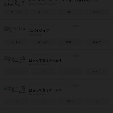
Bread? Bread? Cogie?
2～10人
5～10分
6歳～
2023年
スパイジョブ
Inside Job
2～5人
20～30分
10歳～
2023年
はぁって言うゲーム４
Ha tte iu Game 4
－
－
－
2022年
はぁって言うゲーム２
Ha tte iu Game 2
－
－
8歳～
－