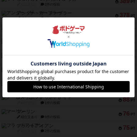
389
PT
紹介文なし
2件の投稿
アンダー・ザ・テーブラー
378
PT
紹介文あり
1件の投稿
宵と暁の呪文書
133
PT
紹介文あり
8件の投稿
セミファイナル ～お前はまだ生きている～
103
PT
紹介文あり
1件の投稿
ワン・トゥ・ファイブ
97
PT
紹介文あり
1件の投稿
南北戦争
91
PT
紹介文あり
1件の投稿
ふたつの城の物語
91
PT
紹介文あり
6件の投稿
ノームズ・アット・ナイト
88
PT
紹介文なし
1件の投稿
マーリン
76
PT
紹介文あり
6件の投稿
フラットアイアン
75
PT
紹介文なし
2件の投稿