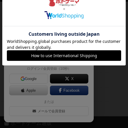
て、
ボードゲームを検索する
自分のデータを管理しませんか？
約75,000人
がボドゲーマを利用中！
ボードゲームの新着レビュー
遊んだボードゲームを記録する
ボードゲーム会情報
気になるゲームのレビューを読む
お気に入り作品・所有リストの共
メカニクス特集
有
掲示板・トピックス
ログイン / 会員登録（10秒）
Google
X
ボドとも・会員一覧
Apple
Facebook
ボードゲーム業界コラム
または
ボドゲーマご利用案内
メールで会員登録
ボードゲーム通販