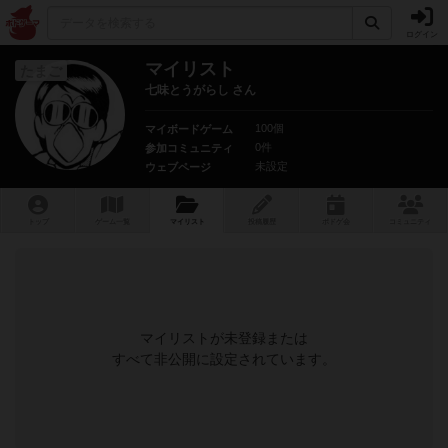
ログイン
マイリスト
たまご
七味とうがらし さん
100個
マイボードゲーム
0件
参加コミュニティ
未設定
ウェブページ
トップ
ゲーム一覧
マイリスト
投稿履歴
ボ
ドゲ
会
コミュニティ
マイリストが未登録または
すべて非公開に設定されています。