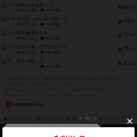
ガルフストライク
80
PT
紹介文あり
1件の投稿
モズビ－ズ・レイダ－ズ
79
PT
紹介文あり
1件の投稿
リー対グラント
77
PT
紹介文あり
1件の投稿
ブレーキング・アウェイ
75
PT
紹介文あり
4件の投稿
ザ・フラッド
71
PT
紹介文なし
1件の投稿
※Apple、Apple のロゴ は、米国および他の国々で登録されたApple Inc.の商標です。
※App Store は、Apple Inc.のサービスマークです。
※Android は、グーグル インコーポレイテッドの商標または登録商標です。
※Google Play とそのロゴは、Google Inc.の商標または登録商標です。
閉じる
ボドゲーマTOP
ボドとも一覧
七味とうがらし
マイリスト
ボドゲーマTOP
ボードゲームのプレイ履歴を記録し