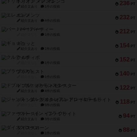
トリオンフ ア マレンゴ
236
PT
紹介文あり
1件の投稿
エレメンツ
232
PT
紹介文あり
4件の投稿
バー！パーティー
212
PT
紹介文なし
1件の投稿
ギョッと
154
PT
紹介文あり
1件の投稿
クルティボ
152
PT
紹介文なし
1件の投稿
ブラヴェスト
140
PT
紹介文なし
1件の投稿
ドブル：ポケットモンスター
122
PT
紹介文あり
4件の投稿
ジャンヌ・ダルク-オルレアン ドロー＆ライト
118
PT
紹介文なし
5件の投稿
ファースト・イン・フライト
94
PT
紹介文あり
3件の投稿
ダイススローン
88
PT
紹介文なし
1件の投稿