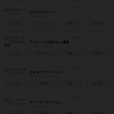
コロコロストーン
Korokoro Stone
2～4人
－
6歳～
2021年
アルナックの失われし遺跡
Lost Ruins of Arnak
1～4人
30～120分
12歳～
2020年
小さなドラゴンナイト
Die kleinen Drachenritter
2～4人
10分前後
5歳～
2012年
ストーカーマンション
Stalker Mansion
3～4人
15～30分
15歳～
2017年