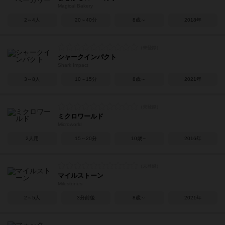
Magical Bakery
2～4人
20～40分
8歳～
2018年
シャークインパクト
Shark Impact
3～8人
10～15分
8歳～
2021年
ミクロワールド
Microworld
2人用
15～20分
10歳～
2016年
マイルストーン
Milestones
2～5人
3分前後
8歳～
2021年