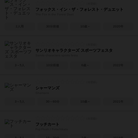
フォックス・イン・ザ・フォレスト・デュエット
The Fox in the Forest Duet
2人用
30分前後
10歳～
2020年
サンリオキャラクターズ スポーツフェスタ
Sanrio characters sports festa
3～5人
10分前後
6歳～
2022年
シャーマンズ
Shamans
3～5人
30～60分
10歳～
2021年
フッチカート
Fuji Flush / Futschikato
3～8人
10～20分
7歳～
2016年