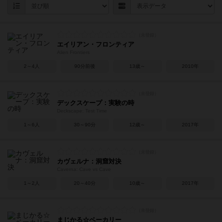
エイリアン・フロンティア
Alien Frontiers
2～4人
90分前後
13歳～
2010年
デックスケープ：実験の時
Deckscape: Test Time
1～6人
30～90分
12歳～
2017年
カヴェルナ：洞窟対決
Caverna: Cave vs Cave
1～2人
20～40分
10歳～
2017年
まじかる☆ベーカリー