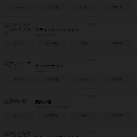
3～7人
10分前後
10歳～
2018年
スティックコレクション
Stick Collection
2～5人
20～40分
8歳～
2021年
ナンバーナイン
NMBR 9
1～4人
20分前後
8歳～
2017年
契約の箱
The Ark of the Covenant
2～5人
30分前後
8歳～
2003年