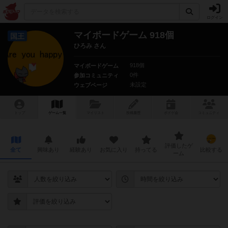
ログイン
マイボードゲーム 918個
国王
ひろみ さん
918個
マイボードゲーム
0件
参加コミュニティ
未設定
ウェブページ
トップ
ゲーム一覧
マイリスト
投稿履歴
ボ
ドゲ
会
コミュニティ
評価したゲ
全て
興味あり
経験あり
お気に入り
持ってる
比較する
ーム