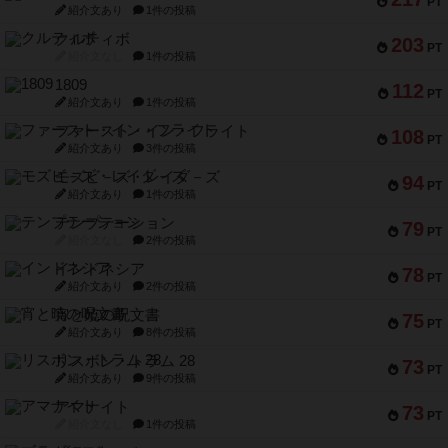
PT
紹介文あり
1件の投稿
クルティボ
203
PT
紹介文なし
1件の投稿
1809
112
PT
紹介文あり
1件の投稿
ファースト・イン・フライト
108
PT
紹介文あり
3件の投稿
モズビ－ズ・レイダ－ズ
94
PT
紹介文あり
1件の投稿
テンプテーション
79
PT
紹介文なし
2件の投稿
インドネシア
78
PT
紹介文あり
2件の投稿
宵と暁の呪文書
75
PT
紹介文あり
8件の投稿
リスボン・トラム 28
73
PT
紹介文あり
9件の投稿
アマナイト
73
PT
紹介文なし
1件の投稿