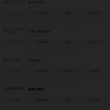
ローランド
Lowlands
2～4人
50～100分
12歳～
2018年
シティビルダー
Suburbia
1～4人
90分前後
8歳～
2012年
メルカド
Mercado
2～4人
30分前後
10歳～
2018年
蒸気の時代
Age of Steam
1～6人
120分前後
13歳～
2002年