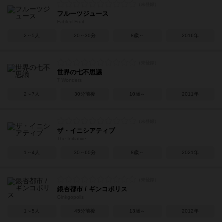
フルーツジュース
Fabled Fruit
2～5人
20～30分
8歳～
2016年
世界の七不思議
7 Wonders
2～7人
30分前後
10歳～
2011年
ザ・イニシアティブ
The Initiative
1～4人
30～60分
8歳～
2021年
銀杏都市 / ギンコポリス
Ginkgopolis
1～5人
45分前後
13歳～
2012年