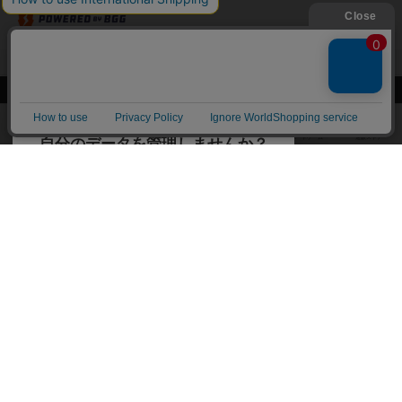
閉じる
ボドゲーマTOP
ボドとも一覧
ひろみ
マイボードゲーム
ボドゲーマTOP
ボードゲームのプレイ履歴を記録し
て、
ボードゲームを検索する
自分のデータを管理しませんか？
約75,000人
がボドゲーマを利用中！
ボードゲームの新着レビュー
遊んだボードゲームを記録する
ボードゲーム会情報
気になるゲームのレビューを読む
お気に入り作品・所有リストの共
メカニクス特集
有
掲示板・トピックス
ログイン / 会員登録（10秒）
Google
X
ボドとも・会員一覧
Apple
Facebook