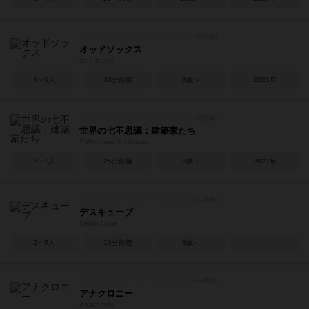
オッドソックス
Odd Socks
3～5人
30分前後
8歳～
2021年
世界の七不思議：建築家たち
7 Wonders: Architects
2～7人
25分前後
8歳～
2021年
デスキューブ
Death Cube
2～5人
10分前後
8歳～
－
アナクロニー
Anachrony