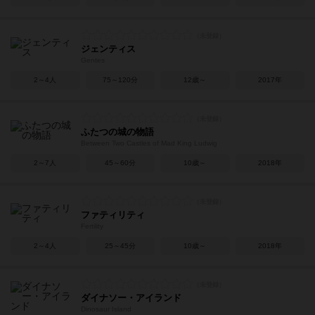
ジェンティス
Gentes
2～4人
75～120分
12歳～
2017年
ふたつの城の物語
Between Two Castles of Mad King Ludwig
2～7人
45～60分
10歳～
2018年
ファティリティ
Fertility
2～4人
25～45分
10歳～
2018年
ダイナソー・アイランド
Dinosaur Island