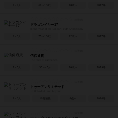
1～4人
60～150分
10歳～
2017年
ドラゴンイヤー17
In the Year of the Dragon: 10th Anniversary
2～5人
75～100分
12歳～
2017年
信仰通貨
The faith of currencies
2～5人
30～45分
10歳～
2019年
トゥーアンリミテッド
To Unlimited, and beyond
3～6人
10分前後
8歳～
2016年
ウィ・ウィル・ウォック・ユー！