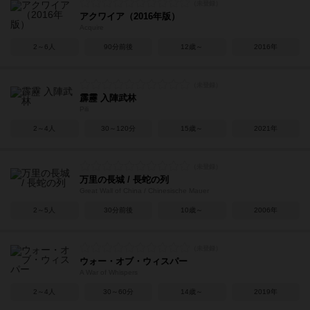
アクワイア（2016年版）
Acquire
2～6人
90分前後
12歳～
2016年
霹靂 入陣武林
Pili
2～4人
30～120分
15歳～
2021年
万里の長城 / 長蛇の列
Great Wall of China / Chinesische Mauer
2～5人
30分前後
10歳～
2006年
ウォー・オブ・ウィスパー
A War of Whispers
2～4人
30～60分
14歳～
2019年