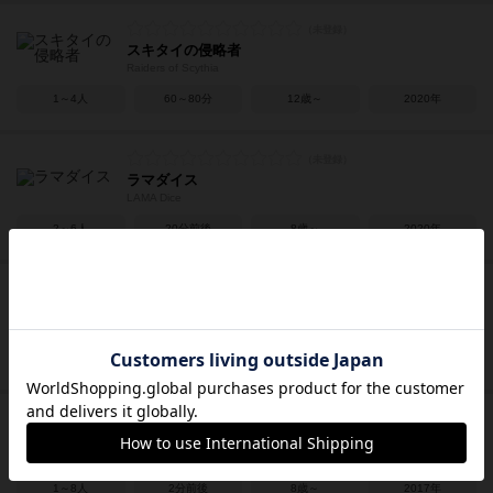
スキタイの侵略者
Raiders of Scythia
1～4人
60～80分
12歳～
2020年
ラマダイス
LAMA Dice
2～6人
20分前後
8歳～
2020年
バニーキングダム
Bunny Kingdom
2～4人
40～60分
12歳～
2017年
パニック・アイランド
Panic Island!
1～8人
2分前後
8歳～
2017年