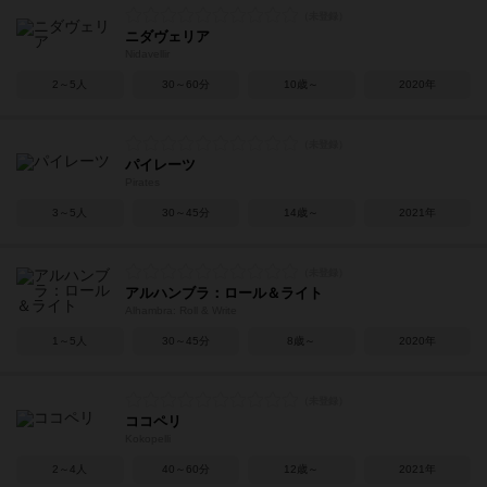
ニダヴェリア
Nidavellir
2～5人
30～60分
10歳～
2020年
パイレーツ
Pirates
3～5人
30～45分
14歳～
2021年
アルハンブラ：ロール＆ライト
Alhambra: Roll & Write
1～5人
30～45分
8歳～
2020年
ココペリ
Kokopelli
2～4人
40～60分
12歳～
2021年