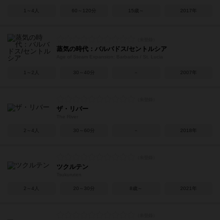
1～4人
60～120分
15歳～
2017年
蒸気の時代：バルバドス/セントルシア
Age of Steam Expansion: Barbados / St. Lucia
1～2人
30～40分
－
2007年
ザ・リバー
The River
2～4人
30～60分
－
2018年
ツクルテン
Tsukuruten
2～4人
20～30分
8歳～
2021年