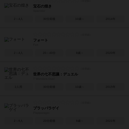
宝石の煌き
Splendor
2～4人
30分前後
10歳～
2014年
フォート
Fort
2～4人
20～40分
8歳～
2020年
世界の七不思議：デュエル
7 Wonders Duel
2人用
30分前後
10歳～
2015年
プラッパラゲイ
Plapparagei
2～6人
20分前後
8歳～
2021年