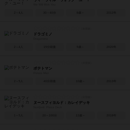
We Will Wok You
2～4人
30～40分
8歳～
2012年
ドラゴミノ
Dragomino
2～4人
15分前後
5歳～
2020年
ポテトマン
Potato Man
2～5人
40分前後
10歳～
2013年
ヌースフィヨルド：カレイデッキ
Nusfjord: Plaice Deck
1～5人
20～100分
12歳～
2018年