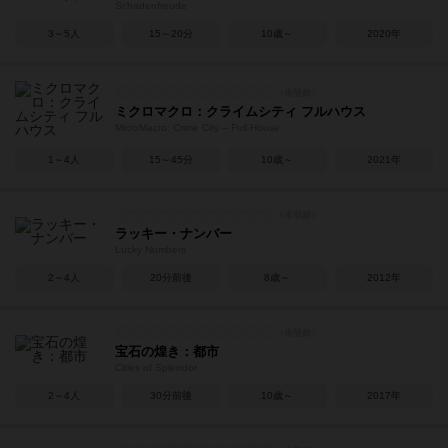
Schadenfreude
3～5人
15～20分
10歳～
2020年
ミクロマクロ：クライムシティ フルハウス
MicroMacro: Crime City – Full House
1～4人
15～45分
10歳～
2021年
ラッキー・ナンバー
Lucky Numbers
2～4人
20分前後
8歳～
2012年
宝石の煌き：都市
Cities of Splendor
2～4人
30分前後
10歳～
2017年