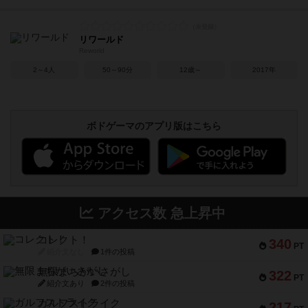
リワールド
Reworld
2～4人
50～90分
12歳～
2017年
ボドゲーマのアプリ版はこちら
アクセス数 急上昇中
コレクト！
340
PT
紹介文なし
1件の投稿
無限まちがいさがし
322
PT
紹介文あり
2件の投稿
ガルフストライク
217