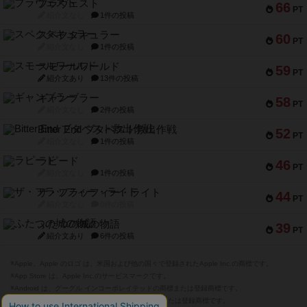
ブラヴェスト
66
PT
紹介文なし
1件の投稿
スペクタキュラー
60
PT
紹介文なし
1件の投稿
スモールワールド
59
PT
紹介文あり
13件の投稿
ギャンブラー
58
PT
紹介文なし
2件の投稿
Bitter End ブタペスト救出作戦
52
PT
紹介文なし
1件の投稿
ラピード
46
PT
紹介文なし
1件の投稿
ザ・フラッフィー・ライト
44
PT
紹介文なし
0件の投稿
ふたつの城の物語
39
PT
紹介文あり
6件の投稿
※Apple、Apple のロゴ は、米国および他の国々で登録されたApple Inc.の商標です。
※App Store は、Apple Inc.のサービスマークです。
※Android は、グーグル インコーポレイテッドの商標または登録商標です。
※Google Play とそのロゴは、Google Inc.の商標または登録商標です。