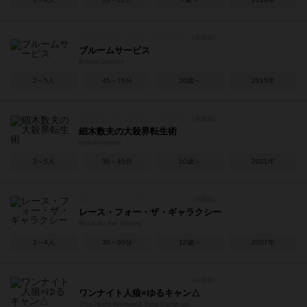
ブルームサービス
Broom Service
2～5人
45～75分
10歳～
2015年
細木数夫の大殺界転生術
hosoki-tensei
3～5人
30～45分
10歳～
2021年
レース・フォー・ザ・ギャラクシー
Race for the Galaxy
2～4人
30～60分
12歳～
2007年
ワンナイト人狼×ゆるキャン△
One Night Werewolf Yuru Camp ver