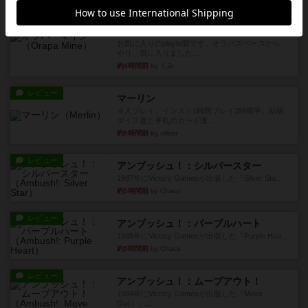
レビュー
画像付き
オラパ・マイン
お気に入りのplayte製です。オラパスペースから
やり、気に入りました...
約4時間前
by くみ
レビュー
マーリン
４人プレイ。インスト1時間プレイ2時間半。結構
ダイス運と手札のカード運...
約5時間前
by oliber
レビュー
アンブッシュ！：シルバースター
1987年にVictory Gamesが出版した『Silver Sta...
約5時間前
by Chaco
レビュー
アンブッシュ！：パープルハート
1985年にVictory Gamesが出版した『Purple Hea...
約5時間前
by Chaco
レビュー
アンブッシュ！：ムーブアウト！
1984年にVictory Gamesが出版した『Move
Out！』...