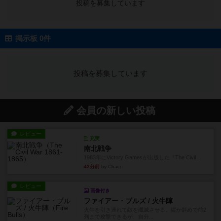
投稿を募集しています
掲示板 0件
投稿を募集しています
会員の新しい投稿
レビュー
充実
南北戦争
1983年にVictory Gamesが出版した『The Civil ...
43分前
by Chaco
レビュー
画像付き
ファイアー・ブルズ / 火牛陣
火牛を引き連れて敵を殲滅させる。縦か斜めで前2
列まで攻撃できるが、自分...