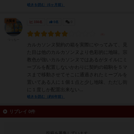
続きを読む（6ヶ月前）
大賢者
156名
0名
0
つっちー
カルカソンヌ契約の箱を実際にやってみて、見
た目は他のカルカソンヌより色彩的に地味。宗
教色が強いカルカソンヌではあるがタイルにミ
ープルを配置しないかわりに契約の箱駒を５マ
スまで移動させてそこに通過されたミープルを
置いてある人に１個１点と少し地味、ただし街
に１度しか配置出来ない...
続きを読む（約6年前）
リプレイ 0件
投稿を募集しています