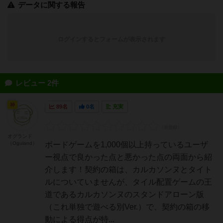
データに関する報告
ログインするとフォームが表示されます
レビュー 2件
神
89名
0名
充実
オグランド
（Oguland）
ボードゲームを1,000個以上持っているユーザ
ー視点で良かった点と悪かった点の両面から紹
介します！契約の箱は、カルカソンヌとタイト
ルについていませんが、タイル配置ゲームの王
道であるカルカソンヌのスタンドアローン版
（これ単独で遊べる別Ver.）で、契約の箱の移
動による得点が特...