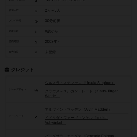
The Ark of the Covenant
2人～5人
参加人数
30分前後
プレイ時間
8歳から
対象年齢
2003年～
発売時期
未登録
参考価格
クレジット
ウルスラ・ステファン（Ursula Stephan）
ゲームデザイン
クラウス＝ユルガン・レード（Klaus-Jürgen
Wrede）
アルヴィン・マッデン（Alvin Madden）
アートワーク
イメルダ・フォーヴィンケル（Imelda
Vohwinkel）
バーグサラ・エニグマ（Bergsala Enigma）