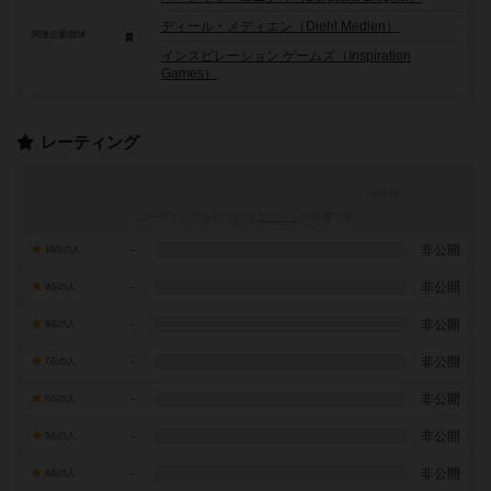
ディール・メディエン（Diehl Medien）
関連企業/団体
インスピレーション ゲームズ（Inspiration
Games）
レーティング
レーティングを行うには
ログイン
が必要です
-
非公開
10点の人
-
非公開
9点の人
-
非公開
8点の人
-
非公開
7点の人
-
非公開
6点の人
-
非公開
5点の人
-
非公開
4点の人