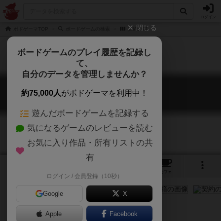
ログイン
閉じる
ボドゲーマTOP
ボードゲームの検索
契約の箱
ボードゲームのプレイ履歴を記録し
て、
自分のデータを管理しませんか？
契約の箱
約75,000人
がボドゲーマを利用中！
The Ark of the Covenant
遊んだボードゲームを記録する
気になるゲームのレビューを読む
お気に入り作品・所有リストの共
有
4
2
1
トップ
画像
動画
レビュー
カフェ
ログイン / 会員登録（10秒）
Google
X
実はカルカソンヌシリーズの1つ
Apple
Facebook