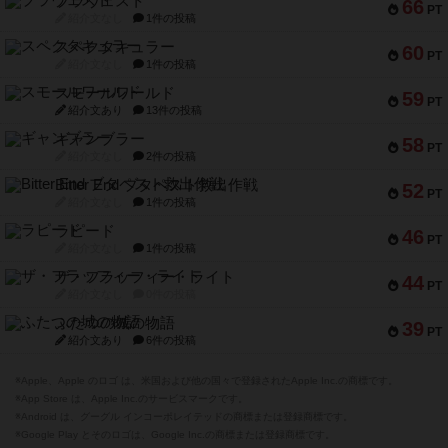
ブラヴェスト
66
PT
紹介文なし
1件の投稿
スペクタキュラー
60
PT
紹介文なし
1件の投稿
スモールワールド
59
PT
紹介文あり
13件の投稿
ギャンブラー
58
PT
紹介文なし
2件の投稿
Bitter End ブタペスト救出作戦
52
PT
紹介文なし
1件の投稿
ラピード
46
PT
紹介文なし
1件の投稿
ザ・フラッフィー・ライト
44
PT
紹介文なし
0件の投稿
ふたつの城の物語
39
PT
紹介文あり
6件の投稿
※Apple、Apple のロゴ は、米国および他の国々で登録されたApple Inc.の商標です。
※App Store は、Apple Inc.のサービスマークです。
※Android は、グーグル インコーポレイテッドの商標または登録商標です。
※Google Play とそのロゴは、Google Inc.の商標または登録商標です。