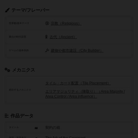
テーマ/フレーバー
宗教（Religious）
世界観/基本テーマ
古代（Ancient）
舞台の時代背景
建物や都市建設（City Builder）
ゲームの基本目的
メカニクス
タイル・カード配置（Tile Placement）
頻出するメカニクス
エリアマジョリティ（陣取り）（Area Majority /
Area Control / Area influence）
作品データ
契約の箱
タイトル
原題・英題表記