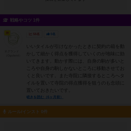
戦略やコツ 1件
神
56名
0名
いいタイルが引けなかったときに契約の箱を動
オグランド
かして細かく得点を獲得していくのが地味に効
（Oguland）
いてきます。動かす際には、自身の駒が多いと
ころや自身の駒しかないところに移動させてお
くと良いです。また寺院に隣接するところへタ
イルを置いて寺院の得点獲得を狙うのも念頭に
置いておきたいです。
続きを読む（6ヶ月前）
ルール/インスト 0件