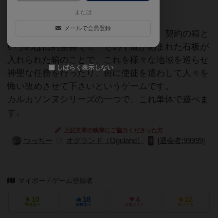
カルカソンヌ
または
メールで会員登録
『契約の箱』は宗教を題材にしており、契約の箱と
いうのは旧約聖書でモーゼの十戒が刻まれた石板が
入れられた箱のことで、これを様々な地域を巡らせ
しばらく表示しない
神聖な任務を行ったり、街に使徒を遣わして人々を
悔い改めさせて下さいというゲームです。
カルカソンヌシリーズの一つで、これ単体で遊べま
す。
上記文章の執筆にご協力くださった方
つっちー
オグランド（Oguland）
[退会者:99999]
マイボードゲーム登録者
10
18
4
22
興味あり
経験あり
お気に入り
持ってる