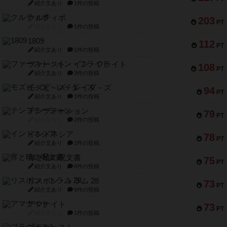
紹介文あり
1件の投稿
クルティボ
203
PT
紹介文なし
1件の投稿
1809
112
PT
紹介文あり
1件の投稿
ファースト・イン・フライト
108
PT
紹介文あり
3件の投稿
モズビ－ズ・レイダ－ズ
94
PT
紹介文あり
1件の投稿
テンプテーション
79
PT
紹介文なし
2件の投稿
インドネシア
78
PT
紹介文あり
2件の投稿
宵と暁の呪文書
75
PT
紹介文あり
8件の投稿
リスボン・トラム 28
73
PT
紹介文あり
9件の投稿
アマナイト
73
PT
紹介文なし
1件の投稿