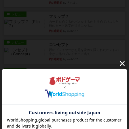
約3時間前
by うらまこ
レビュー
フリップ７
カードをめくるかパスをするかを決めてパスした
時のカード数字が得点になる...
約3時間前
by mob567
レビュー
コンセプト
親のプレイヤーがお題を決めて限られたヒントの
中から他のプレイヤーに当て...
約3時間前
by mob567
レビュー
海兵隊
1988年にVictory Gamesが出版した
『Leathernec...
約3時間前
by Chaco
ルール/インスト
画像付き
充実
パーミッド
おばあちゃんは猫が大好きです!しかし、あまりに
も多くの猫を飼っているた...
約3時間前
by jurong