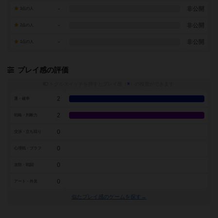
-
非公開
3点の人
-
非公開
2点の人
-
非公開
1点の人
プレイ感の評価
トグルスイッチを押すとプレイ感（
※
）の投票ができます
2
運・確率
2
戦略・判断力
0
交渉・立ち回り
0
心理戦・ブラフ
0
攻防・戦闘
0
アート・外見
似たプレイ感のゲームを探す→