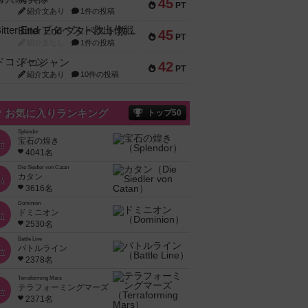
45
PT
紹介文あり
1件の投稿
Bitter End ブタペスト救出作戦
45
PT
紹介文なし
1件の投稿
ドコジャン
42
PT
紹介文あり
10件の投稿
お気に入りランキング
トップ50
Splendor
宝石の煌き
位
4041名
Die Siedler von Catan
カタン
位
3616名
Dominion
ドミニオン
位
2530名
Battle Line
バトルライン
位
2378名
Terraforming Mars
テラフォーミングマーズ
位
2371名