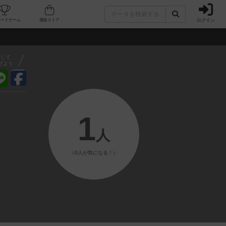
ログイン
フェ/店舗
人気ボードゲーム
通販ストア
アして
げよう
1
人
（0人が気になる！）