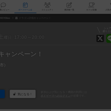
索
新着レビュー
ボードゲーム会
コミュニティ
掲示板一覧
カ
KEYDice
ドラゴン討伐キャンペーン！
シェ
盛り上
土
17:00～20:00
曜日
キャンペーン！
市）
参加および気になる！機能の利用には
気になる！
ボドゲーマへのログイン
が必要です。