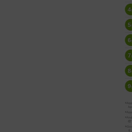
4
5
6
7
8
9
※A
Ap
※Ap
※A
標
※Go
す