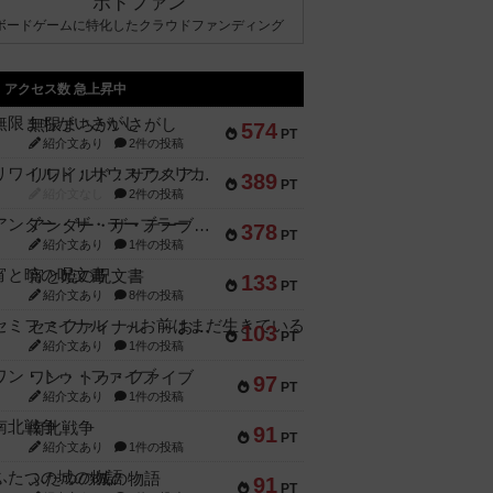
ボドファン
ボードゲームに特化したクラウドファンディング
アクセス数 急上昇中
無限まちがいさがし
574
PT
紹介文あり
2件の投稿
リワイルド：サウスアメリカ
389
PT
紹介文なし
2件の投稿
アンダー・ザ・テーブラー
378
PT
紹介文あり
1件の投稿
宵と暁の呪文書
133
PT
紹介文あり
8件の投稿
セミファイナル ～お前はまだ生きている～
103
PT
紹介文あり
1件の投稿
ワン・トゥ・ファイブ
97
PT
紹介文あり
1件の投稿
南北戦争
91
PT
紹介文あり
1件の投稿
ふたつの城の物語
91
PT