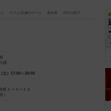
ーム
カフェ/
店舗の
ゲーム
参加者
当日の
様子
能
れ様
日（土）
17:00～20:00
生町１ー４ー１５
諸市）