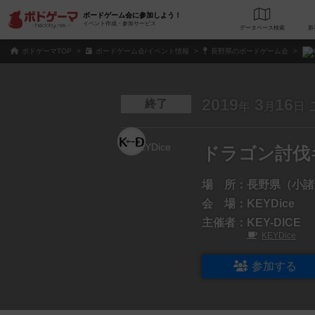
ボードゲーム会に参加しよう！
イベント作成・参加サービス
データベース
検
ボドゲーマTOP
ボードゲーム会/イベント情報
長野県のボードゲーム会
2019
3
16
終了
年
月
日
ドラゴン討伐
場 所：
長野県（小諸
会 場：
KEYDice
主催者：
KEY-DICE
KEYDice
参加する