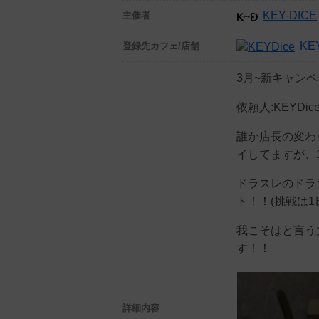
KEY-DICE
主催者
KE
登録先
カフェ/店舗
3月~新キャン
依頼人:KEYDic
誰か店長の変わり
イしてますが、
ドラスレのドラ
ト！！(挑戦は1
我こそはと言う
す！！
詳細内容