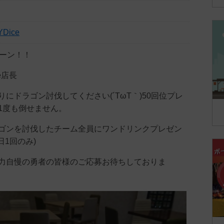
YDice
ペーン！！
e店長
にドラゴン討伐してください(´TωT｀)50回位プレ
1度も倒せません。
ゴンを討伐したチーム全員にワンドリンクプレゼン
日1回のみ)
力自慢の勇者の皆様のご応募お待ちしておりま