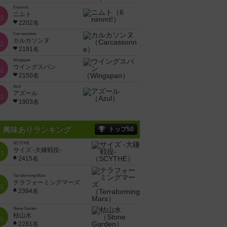
6 nimmt!
ニムト
位
2202名
Carcassonne
カルカソンヌ
位
2191名
Wingspan
ウイングスパン
位
2150名
Azul
アズール
位
1903名
興味ありランキング
トップ50
SCYTHE
サイズ -大鎌戦役-
位
2415名
Terraforming Mars
テラフォーミングマーズ
位
2394名
Stone Garden
枯山水
位
2281名