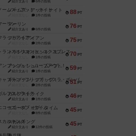
紹介文あり
6件の投稿
ノームズ・アット・ナイト
88
PT
紹介文なし
1件の投稿
マーリン
76
PT
紹介文あり
6件の投稿
フラットアイアン
75
PT
紹介文なし
2件の投稿
トランスオリエント・エクスプレス
70
PT
紹介文なし
1件の投稿
アンブッシュ！：ムーブアウト！
59
PT
紹介文あり
1件の投稿
キャプテン・フリップ：イスラ・ボンバ
51
PT
紹介文なし
2件の投稿
ガルフストライク
46
PT
紹介文あり
1件の投稿
エコーズ・オブ・タイム
45
PT
紹介文なし
8件の投稿
スカルキング
45
PT
紹介文あり
12件の投稿
海兵隊