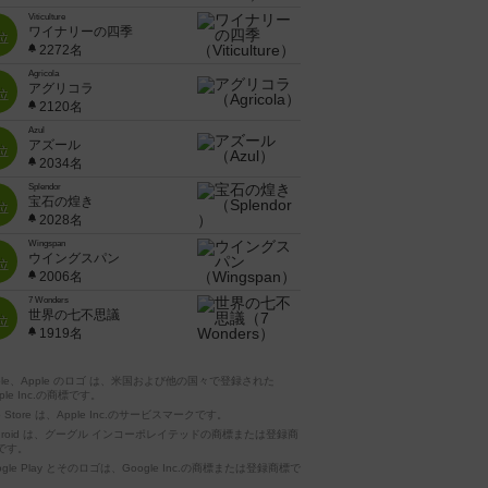
Viticulture
ワイナリーの四季
位
2272名
Agricola
アグリコラ
位
2120名
Azul
アズール
位
2034名
Splendor
宝石の煌き
位
2028名
Wingspan
ウイングスパン
位
2006名
7 Wonders
世界の七不思議
位
1919名
pple、Apple のロゴ は、米国および他の国々で登録された
ple Inc.の商標です。
p Store は、Apple Inc.のサービスマークです。
ndroid は、グーグル インコーポレイテッドの商標または登録商
です。
ogle Play とそのロゴは、Google Inc.の商標または登録商標で
。