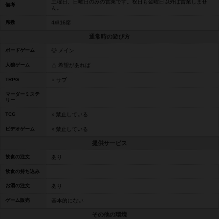
土曜日、日曜日のみの営業です。祝日も金曜日以外は営業しませ
備考
ん。
席数
4卓16席
通常時の遊び方
ボードゲーム
◎ メイン
人狼ゲーム
△ 希望があれば
TRPG
○ サブ
マーダーミステ
リー
TCG
× 禁止している
ビデオゲーム
× 禁止している
提供サービス
飲食の注文
あり
飲食の持ち込み
お酒の注文
あり
ゲーム販売
基本的にない
その他の環境