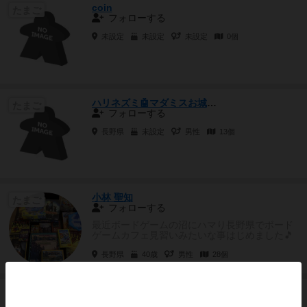
coin
たまご
フォローする
未設定
未設定
未設定
0個
ハリネズミ🤖マダミスお城温泉巡り
たまご
フォローする
長野県
未設定
男性
13個
小林 聖知
たまご
フォローする
最近ボードゲームの沼にハマり長野県でボード
ゲームカフェ見習いみたいな事はじめました🎵
お友達になってくれる方や一...
長野県
40歳
男性
28個
篁(タカムラ)
たまご
フォローする