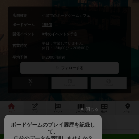
店舗種別
小諸市のボードゲームカフェ
ボードゲーム
155個
開催イベント
0件のイベント
を予定
平日：営業していません
営業時間
休日：13時00分～20時00分
平均予算
約2000円前後
フォローする
X
Facebook
Official
閉じる
トップ
ブログ
イベント
ゲーム
一覧
料金
表
アクセス
世界を救え！！〜エルドリッジホラー会〜
最新情報
ボードゲームのプレイ履歴を記録し
て、
自分のデータを管理しませんか？