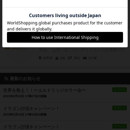
長野県アナログゲームガイドの管理人2号。
長野県
50代
男性
82個
ボードリンクス
皇帝
フォローする
2018/06/06に活動開始。2026/4月より店舗名を
変更。 お店っぽくないアットホームな場所でス
タッフ・お...
長野県
8歳
男性
317個
最新のお知らせ
世界を救え！！〜エルドリッジホラー会〜
イベント
2019年3月15日 17時27分の投稿
ドラゴン討伐キャンペーン！
イベント
2019年3月15日 17時15分の投稿
ドラゴン討伐キャンペーン！
イベント