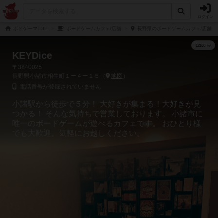
ログイン
ボドゲーマTOP
ボードゲームカフェ/店舗
長野県のボードゲームカフェ/店舗
KEYDice
〒3840025
長野県小諸市相生町１ー４ー１５（
地図
）
電話番号が登録されていません
小諸駅から徒歩で５分！ 大好きが集まる！大好きが見
つかる！ そんな気持ちで営業しております。 小諸市に
唯一のボードゲームが遊べるカフェです。 おひとり様
でも大歓迎。気軽にお越しください。