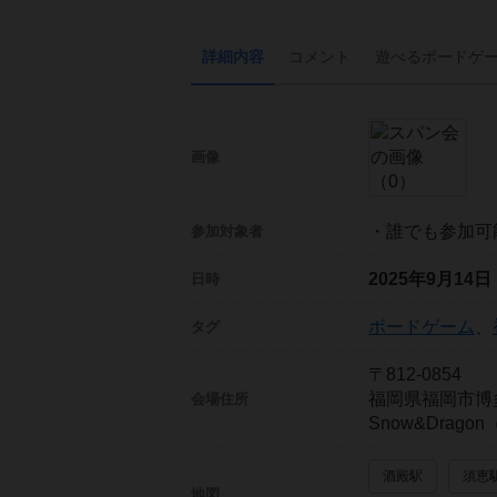
詳細内容
コメント
遊べる
ボード
ゲ
画像
・誰でも参加可
参加対象者
2025年9月14
日時
ボードゲーム
、
タグ
〒812-0854
福岡県福岡市博
会場住所
Snow&Drago
酒殿駅
須恵
地図