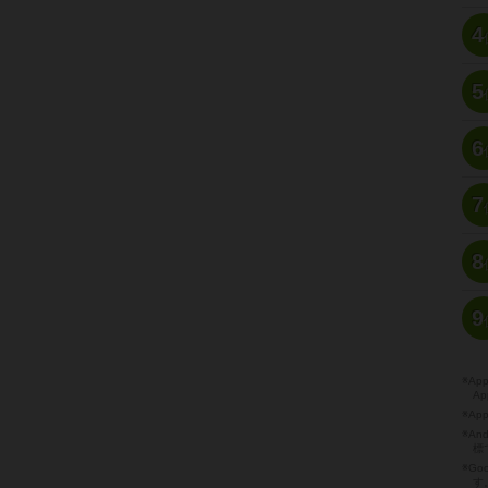
4
5
6
7
8
9
※A
Ap
※Ap
※A
標
※Go
す