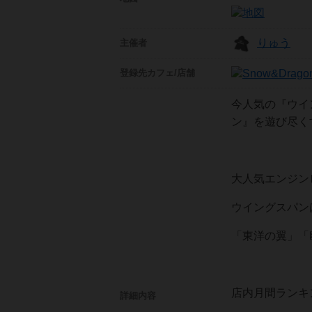
りゅう
主催者
登録先
カフェ/店舗
今人気の『ウイ
ン』を遊び尽くす
大人気エンジン
ウイングスパンは
「東洋の翼」「
店内月間ランキ
詳細内容