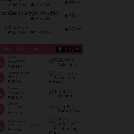
45
PT
紹介文あり
1件の投稿
Bitter End ブタペスト救出作戦
45
PT
紹介文なし
1件の投稿
ドコジャン
42
PT
紹介文あり
10件の投稿
お気に入りランキング
トップ50
Splendor
宝石の煌き
位
4041名
Die Siedler von Catan
カタン
位
3616名
Dominion
ドミニオン
位
2530名
Battle Line
バトルライン
位
2378名
Terraforming Mars
テラフォーミングマーズ
位
2371名