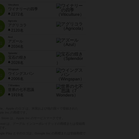
Viticulture
ワイナリーの四季
位
2272名
Agricola
アグリコラ
位
2120名
Azul
アズール
位
2034名
Splendor
宝石の煌き
位
2028名
Wingspan
ウイングスパン
位
2006名
7 Wonders
世界の七不思議
位
1919名
pple、Apple のロゴ は、米国および他の国々で登録された
ple Inc.の商標です。
p Store は、Apple Inc.のサービスマークです。
ndroid は、グーグル インコーポレイテッドの商標または登録商
です。
ogle Play とそのロゴは、Google Inc.の商標または登録商標で
。