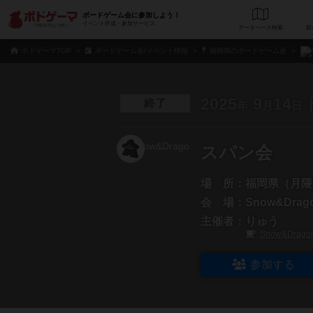
ボードゲーム会に参加しよう！
イベント作成・参加サービス
データベース
検
ボドゲーマTOP
ボードゲーム会/イベント情報
福岡県のボードゲーム会
2025
9
14
終了
年
月
日
スパン会
場 所：
福岡県（月隈
会 場：
Snow&Drag
主催者：
りゅう
Snow&Drago
参加する