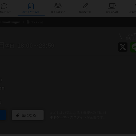
索
新着レビュー
ボードゲーム会
コミュニティ
掲示板一覧
カ
Snow&Dragon
スパン会
シェ
盛り上
日
18:00～23:59
曜日
）
on
n
参加および気になる！機能の利用には
気になる！
ボドゲーマへのログイン
が必要です。