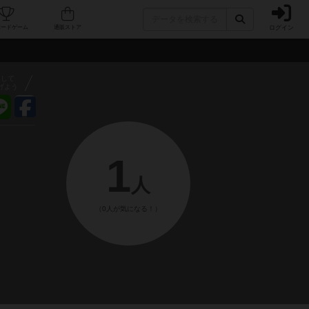
ログイン
フェ/店舗
人気ボードゲーム
通販ストア
アして
げよう
1
人
（0人が気になる！）