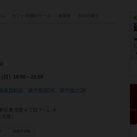
ーム
カフェ/
店舗の
ゲーム
参加者
当日の
様子
能
日（日）
18:00～23:59
初参加歓迎
、
途中参加OK
、
途中抜けOK
多区東月隈４丁目７−１ ４
n（月隈）
駅
須恵中央駅