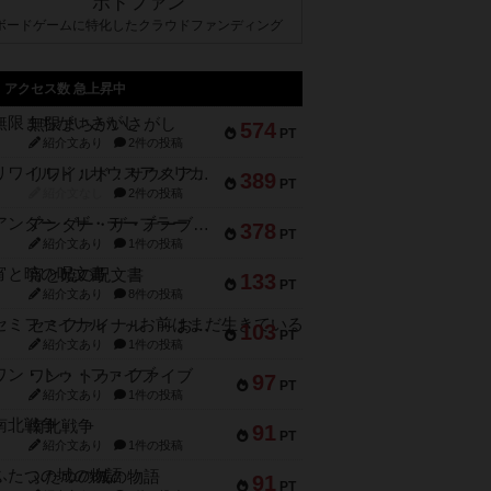
ボドファン
ボードゲームに特化したクラウドファンディング
アクセス数 急上昇中
無限まちがいさがし
574
PT
紹介文あり
2件の投稿
リワイルド：サウスアメリカ
389
PT
紹介文なし
2件の投稿
アンダー・ザ・テーブラー
378
PT
紹介文あり
1件の投稿
宵と暁の呪文書
133
PT
紹介文あり
8件の投稿
セミファイナル ～お前はまだ生きている～
103
PT
紹介文あり
1件の投稿
ワン・トゥ・ファイブ
97
PT
紹介文あり
1件の投稿
南北戦争
91
PT
紹介文あり
1件の投稿
ふたつの城の物語
91
PT