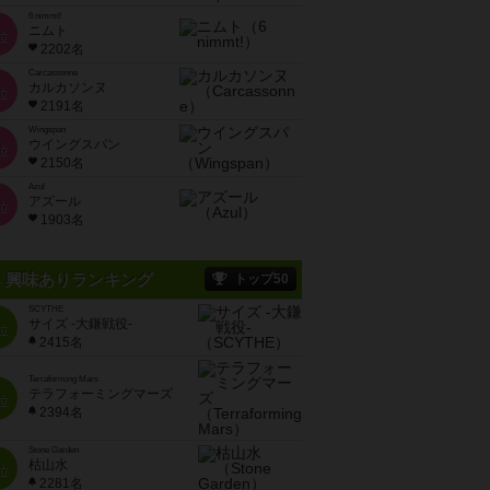
6 nimmt!
ニムト
位
2202名
Carcassonne
カルカソンヌ
位
2191名
Wingspan
ウイングスパン
位
2150名
Azul
アズール
位
1903名
興味ありランキング
トップ50
SCYTHE
サイズ -大鎌戦役-
位
2415名
Terraforming Mars
テラフォーミングマーズ
位
2394名
Stone Garden
枯山水
位
2281名