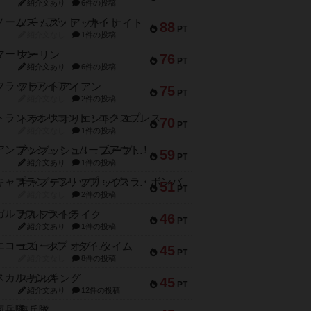
紹介文あり
6件の投稿
ノームズ・アット・ナイト
88
PT
紹介文なし
1件の投稿
マーリン
76
PT
紹介文あり
6件の投稿
フラットアイアン
75
PT
紹介文なし
2件の投稿
トランスオリエント・エクスプレス
70
PT
紹介文なし
1件の投稿
アンブッシュ！：ムーブアウト！
59
PT
紹介文あり
1件の投稿
キャプテン・フリップ：イスラ・ボンバ
51
PT
紹介文なし
2件の投稿
ガルフストライク
46
PT
紹介文あり
1件の投稿
エコーズ・オブ・タイム
45
PT
紹介文なし
8件の投稿
スカルキング
45
PT
紹介文あり
12件の投稿
海兵隊