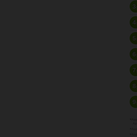
3
4
5
6
7
8
9
※A
Ap
※Ap
※A