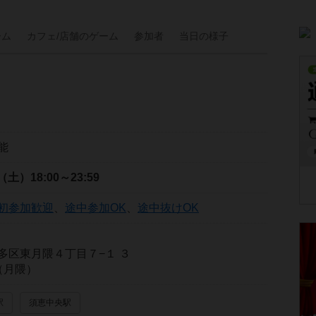
ーム
カフェ/
店舗の
ゲーム
参加者
当日の
様子
能
日（土）
18:00～23:59
初参加歓迎
、
途中参加OK
、
途中抜けOK
多区東月隈４丁目７−１ ３
n（月隈）
駅
須恵中央駅