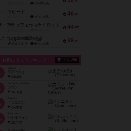
52
PT
紹介文なし
1件の投稿
ラピード
46
PT
紹介文なし
1件の投稿
ザ・フラッフィー・ライト
44
PT
紹介文なし
0件の投稿
ふたつの城の物語
39
PT
紹介文あり
6件の投稿
お気に入りランキング
トップ50
Splendor
宝石の煌き
位
4040名
Die Siedler von Catan
カタン
位
3616名
Dominion
ドミニオン
位
2528名
Battle Line
バトルライン
位
2377名
Terraforming Mars