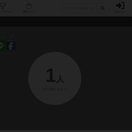
ログイン
フェ/店舗
人気ボードゲーム
通販ストア
アして
げよう
1
人
（0人が気になる！）