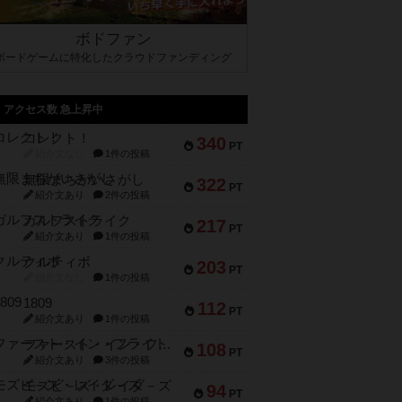
ボドファン
ボードゲームに特化したクラウドファンディング
アクセス数 急上昇中
コレクト！
340
PT
紹介文なし
1件の投稿
無限まちがいさがし
322
PT
紹介文あり
2件の投稿
ガルフストライク
217
PT
紹介文あり
1件の投稿
クルティボ
203
PT
紹介文なし
1件の投稿
1809
112
PT
紹介文あり
1件の投稿
ファースト・イン・フライト
108
PT
紹介文あり
3件の投稿
モズビ－ズ・レイダ－ズ
94
PT
紹介文あり
1件の投稿