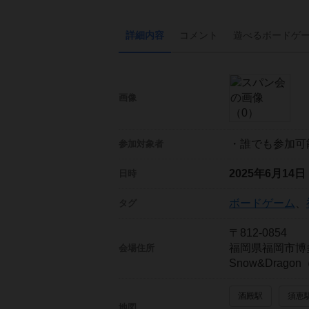
詳細内容
コメント
遊べる
ボード
ゲ
画像
・誰でも参加可
参加対象者
2025年6月14
日時
ボードゲーム
、
タグ
〒812-0854
福岡県福岡市博
会場住所
Snow&Drago
酒殿駅
須恵
地図