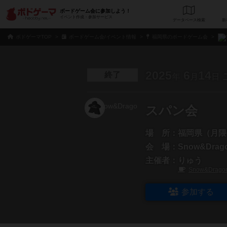
ボードゲーム会に参加しよう！
イベント作成・参加サービス
データベース
検
ボドゲーマTOP
ボードゲーム会/イベント情報
福岡県のボードゲーム会
2025
6
14
終了
年
月
日
スパン会
場 所：
福岡県（月隈
会 場：
Snow&Drag
主催者：
りゅう
Snow&Drago
参加する