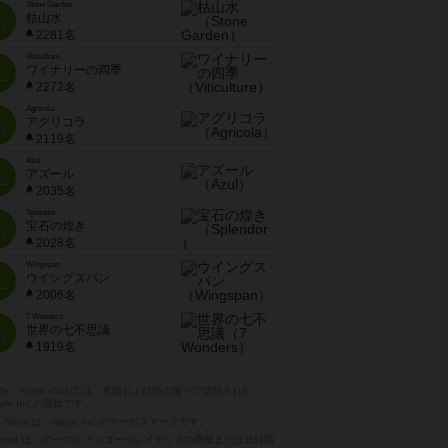
Stone Garden
枯山水
位
2281名
Viticulture
ワイナリーの四季
位
2272名
Agricola
アグリコラ
位
2119名
Azul
アズール
位
2035名
Splendor
宝石の煌き
位
2028名
Wingspan
ウイングスパン
位
2006名
7 Wonders
世界の七不思議
位
1919名
pple、Apple のロゴ は、米国および他の国々で登録された
ple Inc.の商標です。
p Store は、Apple Inc.のサービスマークです。
ndroid は、グーグル インコーポレイテッドの商標または登録商