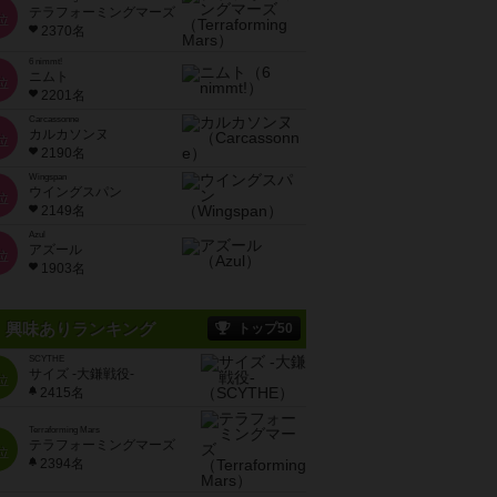
テラフォーミングマーズ
位
2370名
6 nimmt!
ニムト
位
2201名
Carcassonne
カルカソンヌ
位
2190名
Wingspan
ウイングスパン
位
2149名
Azul
アズール
位
1903名
興味ありランキング
トップ50
SCYTHE
サイズ -大鎌戦役-
位
2415名
Terraforming Mars
テラフォーミングマーズ
位
2394名