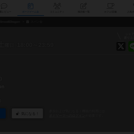
索
新着レビュー
ボードゲーム会
コミュニティ
掲示板一覧
カ
Snow&Dragon
スパン会
シェ
盛り上
土
18:00～23:59
曜日
）
on
n
参加および気になる！機能の利用には
気になる！
ボドゲーマへのログイン
が必要です。