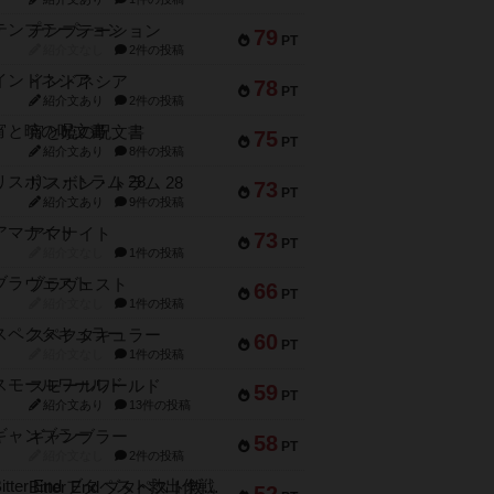
テンプテーション
79
PT
紹介文なし
2件の投稿
インドネシア
78
PT
紹介文あり
2件の投稿
宵と暁の呪文書
75
PT
紹介文あり
8件の投稿
リスボン・トラム 28
73
PT
紹介文あり
9件の投稿
アマナイト
73
PT
紹介文なし
1件の投稿
ブラヴェスト
66
PT
紹介文なし
1件の投稿
スペクタキュラー
60
PT
紹介文なし
1件の投稿
スモールワールド
59
PT
紹介文あり
13件の投稿
ギャンブラー
58
PT
紹介文なし
2件の投稿
Bitter End ブタペスト救出作戦