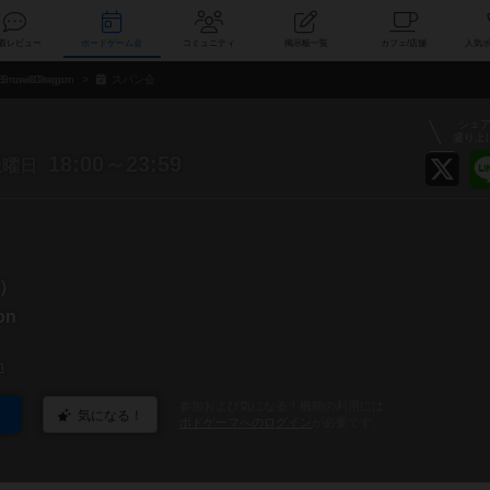
索
新着レビュー
ボードゲーム会
コミュニティ
掲示板一覧
カ
Snow&Dragon
スパン会
シェ
盛り上
土
18:00～23:59
曜日
）
on
n
参加および気になる！機能の利用には
気になる！
ボドゲーマへのログイン
が必要です。