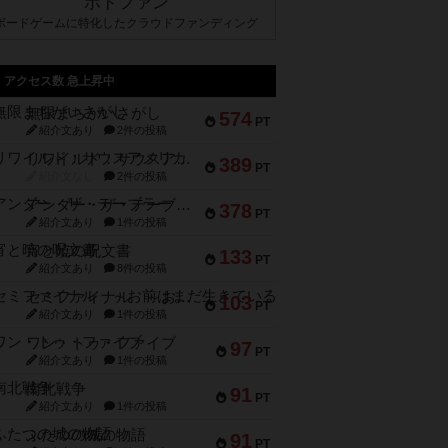
ボドファン
ボードゲームに特化したクラウドファンディング
アクセス数 急上昇中
無限まちがいさがし
574
PT
紹介文あり
2件の投稿
リワイルド：サウスアメリカ
389
PT
紹介文なし
2件の投稿
アンダー・ザ・テーブラー
378
PT
紹介文あり
1件の投稿
宵と暁の呪文書
133
PT
紹介文あり
8件の投稿
セミファイナル ～お前はまだ生きている～
103
PT
紹介文あり
1件の投稿
ワン・トゥ・ファイブ
97
PT
紹介文あり
1件の投稿
南北戦争
91
PT
紹介文あり
1件の投稿
ふたつの城の物語
91
PT