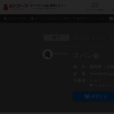
ボードゲーム会に参加しよう！
イベント作成・参加サービス
データベース
検
ボドゲーマTOP
ボードゲーム会/イベント情報
福岡県のボードゲーム会
2025
6
7
終了
年
月
日
スパン会
場 所：
福岡県（月隈
会 場：
Snow&Drag
主催者：
りゅう
Snow&Drago
参加する