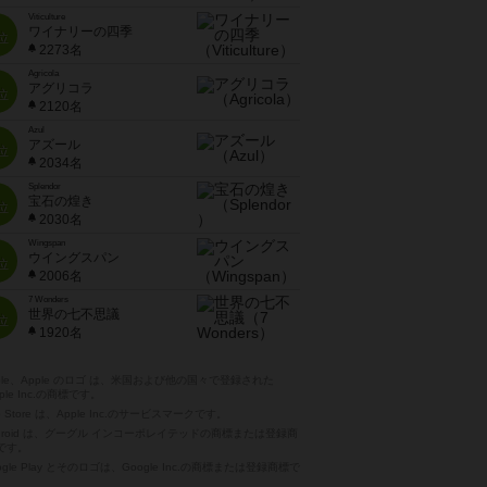
Viticulture
ワイナリーの四季
位
2273名
Agricola
アグリコラ
位
2120名
Azul
アズール
位
2034名
Splendor
宝石の煌き
位
2030名
Wingspan
ウイングスパン
位
2006名
7 Wonders
世界の七不思議
位
1920名
pple、Apple のロゴ は、米国および他の国々で登録された
ple Inc.の商標です。
p Store は、Apple Inc.のサービスマークです。
ndroid は、グーグル インコーポレイテッドの商標または登録商
です。
ogle Play とそのロゴは、Google Inc.の商標または登録商標で
。