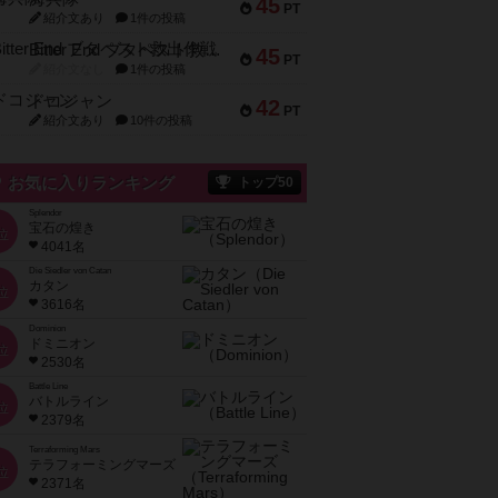
45
PT
紹介文あり
1件の投稿
Bitter End ブタペスト救出作戦
45
PT
紹介文なし
1件の投稿
ドコジャン
42
PT
紹介文あり
10件の投稿
お気に入りランキング
トップ50
Splendor
宝石の煌き
位
4041名
Die Siedler von Catan
カタン
位
3616名
Dominion
ドミニオン
位
2530名
Battle Line
バトルライン
位
2379名
Terraforming Mars
テラフォーミングマーズ
位
2371名