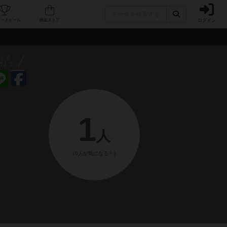
ログイン
フェ/店舗
人気ボードゲーム
通販ストア
アして
げよう
1
人
（0人が気になる！）