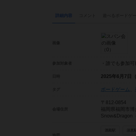
詳細内容
コメント
遊べる
ボード
ゲ
画像
・誰でも参加可
参加対象者
2025年6月7日
日時
ボードゲーム
、
タグ
〒812-0854
福岡県福岡市博
会場住所
Snow&Drago
酒殿駅
須恵
地図