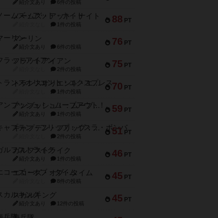
紹介文あり
6件の投稿
ノームズ・アット・ナイト
88
PT
紹介文なし
1件の投稿
マーリン
76
PT
紹介文あり
6件の投稿
フラットアイアン
75
PT
紹介文なし
2件の投稿
トランスオリエント・エクスプレス
70
PT
紹介文なし
1件の投稿
アンブッシュ！：ムーブアウト！
59
PT
紹介文あり
1件の投稿
キャプテン・フリップ：イスラ・ボンバ
51
PT
紹介文なし
2件の投稿
ガルフストライク
46
PT
紹介文あり
1件の投稿
エコーズ・オブ・タイム
45
PT
紹介文なし
8件の投稿
スカルキング
45
PT
紹介文あり
12件の投稿
海兵隊