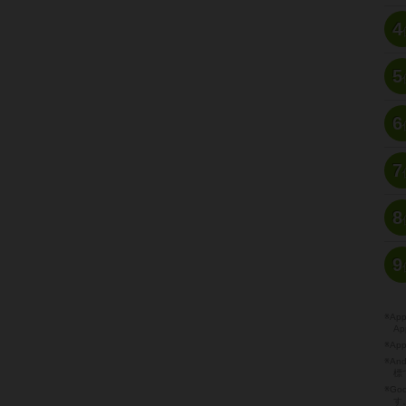
4
5
6
7
8
9
※A
Ap
※Ap
※A
標
※Go
す