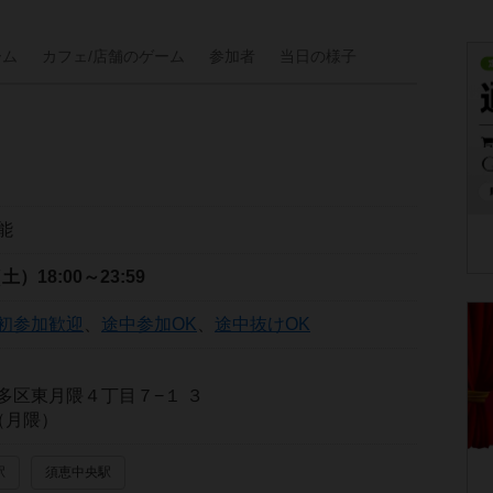
ーム
カフェ/
店舗の
ゲーム
参加者
当日の
様子
能
（土）
18:00～23:59
初参加歓迎
、
途中参加OK
、
途中抜けOK
多区東月隈４丁目７−１ ３
n（月隈）
駅
須恵中央駅