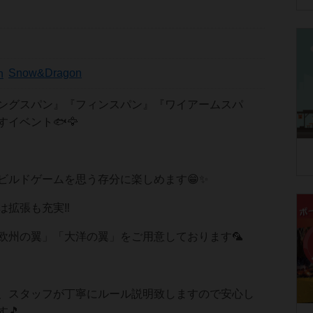
Snow&Dragon
ングスパン』『フィンスパン』『ワイアームスパ
イベント🐟️🦅
ビルドゲームを思う存分に楽しめます😁✨
拡張も充実‼️
欧州の翼」「大洋の翼」をご用意しております🦜
、スタッフが丁寧にルール説明致しますので安心し
🎵