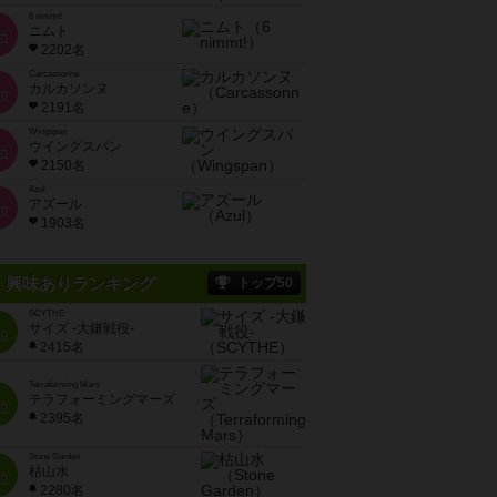
6 nimmt!
ニムト
位
2202名
Carcassonne
カルカソンヌ
位
2191名
Wingspan
ウイングスパン
位
2150名
Azul
アズール
位
1903名
興味ありランキング
トップ50
SCYTHE
サイズ -大鎌戦役-
位
2415名
Terraforming Mars
テラフォーミングマーズ
位
2395名
Stone Garden
枯山水
位
2280名