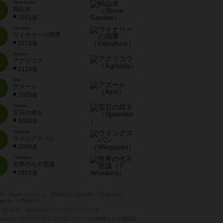
Stone Garden
枯山水
位
2281名
Viticulture
ワイナリーの四季
位
2272名
Agricola
アグリコラ
位
2119名
Azul
アズール
位
2035名
Splendor
宝石の煌き
位
2028名
Wingspan
ウイングスパン
位
2006名
7 Wonders
世界の七不思議
位
1919名
pple、Apple のロゴ は、米国および他の国々で登録された
ple Inc.の商標です。
p Store は、Apple Inc.のサービスマークです。
ndroid は、グーグル インコーポレイテッドの商標または登録商