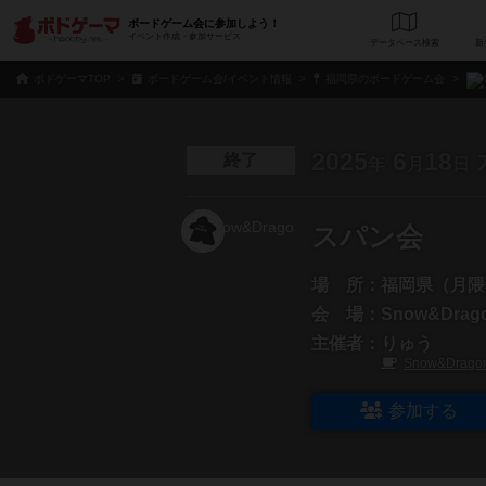
ボードゲーム会に参加しよう！
イベント作成・参加サービス
データベース
検
ボドゲーマTOP
ボードゲーム会/イベント情報
福岡県のボードゲーム会
2025
6
18
終了
年
月
日
スパン会
場 所：
福岡県（月隈
会 場：
Snow&Drag
主催者：
りゅう
Snow&Drago
参加する