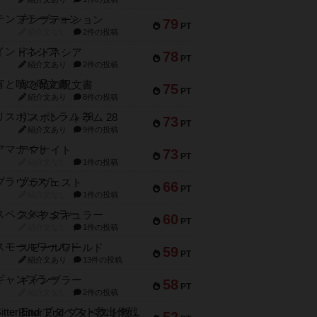
テンプテーション
79
PT
紹介文なし
2件の投稿
インドネシア
78
PT
紹介文あり
2件の投稿
宵と暁の呪文書
75
PT
紹介文あり
8件の投稿
リスボン・トラム 28
73
PT
紹介文あり
9件の投稿
アマナイト
73
PT
紹介文なし
1件の投稿
ブラヴェスト
66
PT
紹介文なし
1件の投稿
スペクタキュラー
60
PT
紹介文なし
1件の投稿
スモールワールド
59
PT
紹介文あり
13件の投稿
ギャンブラー
58
PT
紹介文なし
2件の投稿
Bitter End ブタペスト救出作戦