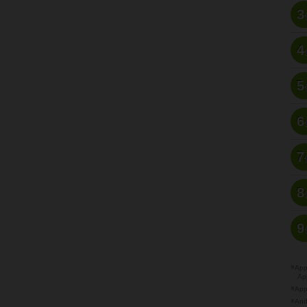
3
4
5
6
7
8
9
※A
Ap
※Ap
※A