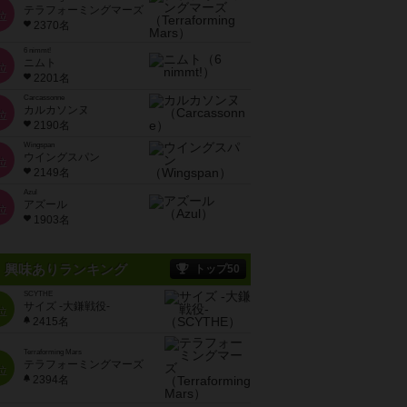
テラフォーミングマーズ
位
2370名
6 nimmt!
ニムト
位
2201名
Carcassonne
カルカソンヌ
位
2190名
Wingspan
ウイングスパン
位
2149名
Azul
アズール
位
1903名
興味ありランキング
トップ50
SCYTHE
サイズ -大鎌戦役-
位
2415名
Terraforming Mars
テラフォーミングマーズ
位
2394名