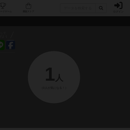
ログイン
フェ/店舗
人気ボードゲーム
通販ストア
アして
げよう
1
人
（0人が気になる！）