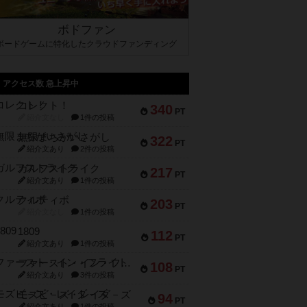
ボドファン
ボードゲームに特化したクラウドファンディング
アクセス数 急上昇中
コレクト！
340
PT
紹介文なし
1件の投稿
無限まちがいさがし
322
PT
紹介文あり
2件の投稿
ガルフストライク
217
PT
紹介文あり
1件の投稿
クルティボ
203
PT
紹介文なし
1件の投稿
1809
112
PT
紹介文あり
1件の投稿
ファースト・イン・フライト
108
PT
紹介文あり
3件の投稿
モズビ－ズ・レイダ－ズ
94
PT
紹介文あり
1件の投稿