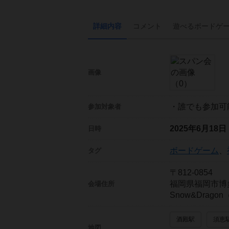
詳細内容
コメント
遊べる
ボード
ゲ
画像
・誰でも参加可
参加対象者
2025年6月18
日時
ボードゲーム
、
タグ
〒812-0854
福岡県福岡市博
会場住所
Snow&Drago
酒殿駅
須恵
地図