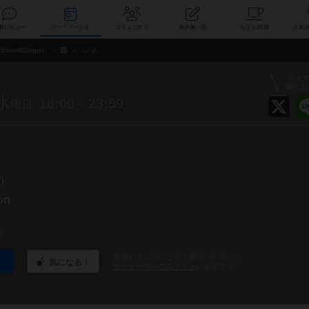
索
新着レビュー
ボードゲーム会
コミュニティ
掲示板一覧
カ
Snow&Dragon
スパン会
シェ
盛り上
水
18:00～23:59
曜日
）
on
n
参加および気になる！機能の利用には
気になる！
ボドゲーマへのログイン
が必要です。