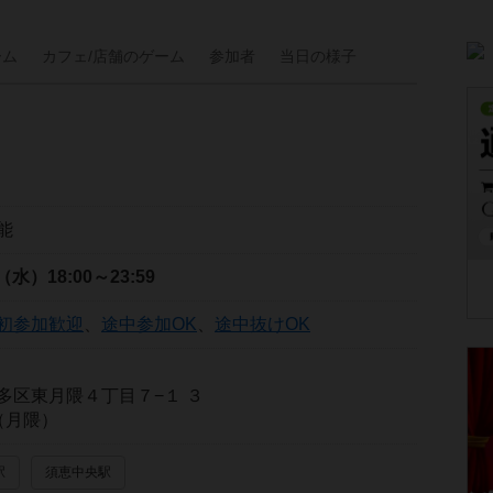
ーム
カフェ/
店舗の
ゲーム
参加者
当日の
様子
能
日（水）
18:00～23:59
初参加歓迎
、
途中参加OK
、
途中抜けOK
多区東月隈４丁目７−１ ３
n（月隈）
駅
須恵中央駅