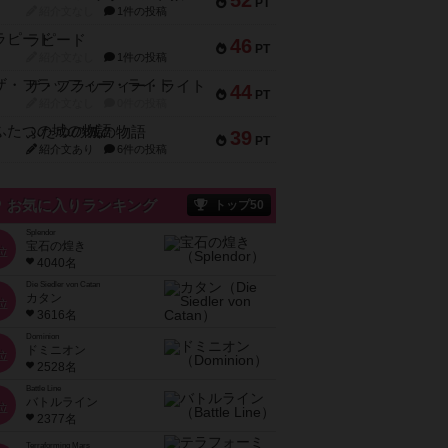
52
PT
紹介文なし
1件の投稿
ラピード
46
PT
紹介文なし
1件の投稿
ザ・フラッフィー・ライト
44
PT
紹介文なし
0件の投稿
ふたつの城の物語
39
PT
紹介文あり
6件の投稿
お気に入りランキング
トップ50
Splendor
宝石の煌き
位
4040名
Die Siedler von Catan
カタン
位
3616名
Dominion
ドミニオン
位
2528名
Battle Line
バトルライン
位
2377名
Terraforming Mars