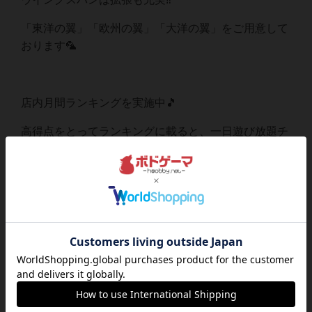
「東洋の翼」「欧州の翼」「大洋の翼」をご用意して
おります🦜
店内月間ランキングを実施中🎵
高得点をとってランキングに載ると、一日遊び放題チ
ケットなどがもらえる💕
初めての方でも、スタッフが丁寧にルール説明致しま
すので安心してご参加頂けます🎵
途中参加・途中退席もOK‼️
お気軽に参加できる会となっておりますので、お時間
ある方はぜひお越しください😊