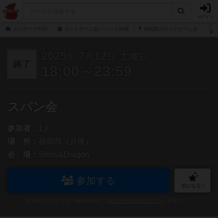
ログイン
ボドゲーマTOP
ボードゲーム会/イベント情報
福岡県のボードゲーム会
2025
7
12
土
年
月
日
曜日
終了
18:00～23:59
スパン会
参加者：
1人
場 所：
福岡県（月隈）
会 場：
Snow&Dragon
参加する
気になる！
参加および気になる！機能の利用には
ボドゲーマへのログイン
が必要です。