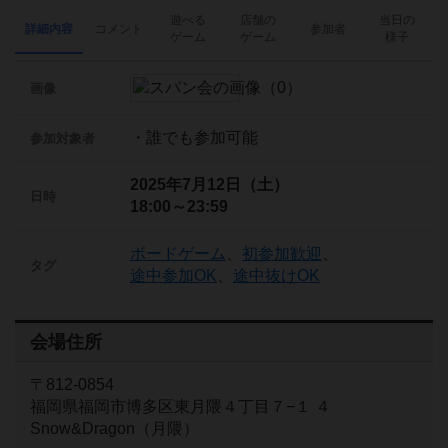
遊べる
店舗の
当日の
詳細内容
コメント
参加者
ゲーム
ゲーム
様子
画像
・誰でも参加可能
参加対象者
2025年7月12日（土）
日時
18:00～23:59
ボードゲーム
、
初参加歓迎
、
タグ
途中参加OK
、
途中抜けOK
会場住所
〒812-0854
福岡県福岡市博多区東月隈４丁目７−１ ４
Snow&Dragon（月隈）