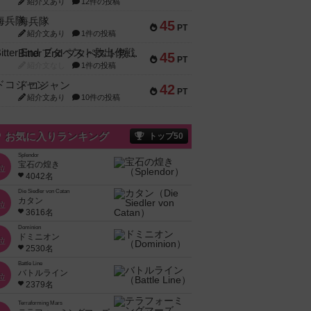
紹介文あり
12件の投稿
海兵隊
45
PT
紹介文あり
1件の投稿
Bitter End ブタペスト救出作戦
45
PT
紹介文なし
1件の投稿
ドコジャン
42
PT
紹介文あり
10件の投稿
お気に入りランキング
トップ50
Splendor
宝石の煌き
位
4042名
Die Siedler von Catan
カタン
位
3616名
Dominion
ドミニオン
位
2530名
Battle Line
バトルライン
位
2379名
Terraforming Mars