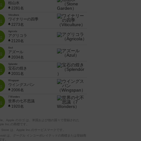
枯山水
位
2281名
Viticulture
ワイナリーの四季
位
2273名
Agricola
アグリコラ
位
2120名
Azul
アズール
位
2034名
Splendor
宝石の煌き
位
2031名
Wingspan
ウイングスパン
位
2006名
7 Wonders
世界の七不思議
位
1920名
pple、Apple のロゴ は、米国および他の国々で登録された
ple Inc.の商標です。
p Store は、Apple Inc.のサービスマークです。
ndroid は、グーグル インコーポレイテッドの商標または登録商
です。