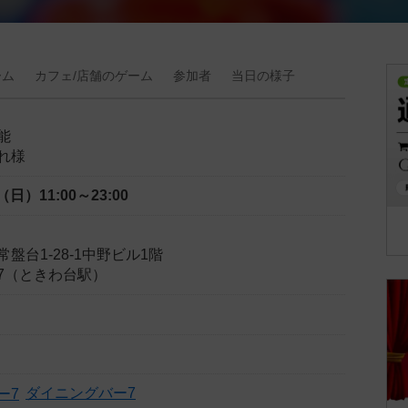
ーム
カフェ/
店舗の
ゲーム
参加者
当日の
様子
能
れ様
日（日）
11:00～23:00
盤台1-28-1中野ビル1階
7（ときわ台駅）
ダイニングバー7