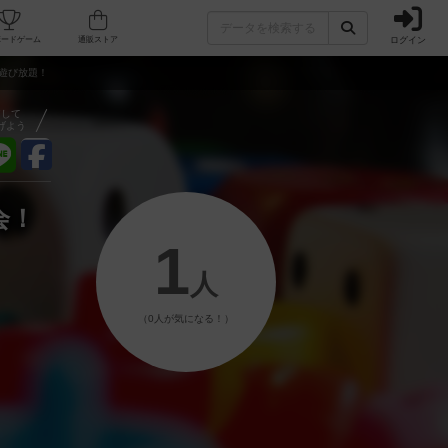
ログイン
フェ/店舗
人気ボードゲーム
通販ストア
遊び放題！
アして
げよう
会！
1
人
（0人が気になる！）