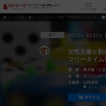
ボードゲーム会に参加しよう！
イベント作成・参加サービス
データベース
検
ボドゲーマTOP
ボードゲーム会/イベント情報
東京都のボードゲーム会
2024
3
31
終了
年
月
日
女性主催☆初
フリータイム
場 所：
東京都（とき
会 場：
ダイニングバ
主催者：
山田佳世
ダイニングバ
参加する