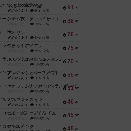
ふたつの城の物語
91
PT
紹介文あり
6件の投稿
ノームズ・アット・ナイト
88
PT
紹介文なし
1件の投稿
マーリン
76
PT
紹介文あり
6件の投稿
フラットアイアン
75
PT
紹介文なし
2件の投稿
トランスオリエント・エクスプレス
70
PT
紹介文なし
1件の投稿
アンブッシュ！：ムーブアウト！
59
PT
紹介文あり
1件の投稿
キャプテン・フリップ：イスラ・ボンバ
51
PT
紹介文なし
2件の投稿
ガルフストライク
46
PT
紹介文あり
1件の投稿
エコーズ・オブ・タイム
45
PT
紹介文なし
8件の投稿
スカルキング
45
PT