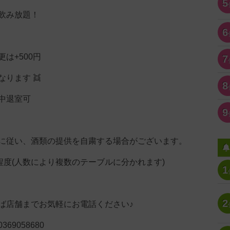
5
飲み放題！
6
は+500円
7
ります 👯
8
中退室可
9
に従い、酒類の提供を自粛する場合がございます。
名程度(人数により複数のテーブルに分かれます)
1
2
ば店舗までお気軽にお電話ください♪
69058680