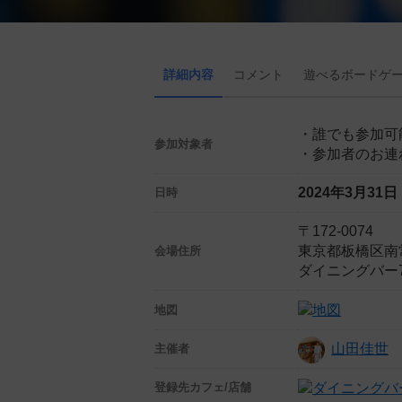
詳細内容
コメント
遊べる
ボード
ゲ
・誰でも参加可
参加対象者
・参加者のお連
2024年3月31
日時
〒172-0074
東京都板橋区南常
会場住所
ダイニングバー
地図
山田佳世
主催者
登録先
カフェ/店舗