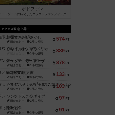
ボドファン
ボードゲームに特化したクラウドファンディング
アクセス数 急上昇中
無限まちがいさがし
574
PT
紹介文あり
2件の投稿
リワイルド：サウスアメリカ
389
PT
紹介文なし
2件の投稿
アンダー・ザ・テーブラー
378
PT
紹介文あり
1件の投稿
宵と暁の呪文書
133
PT
紹介文あり
8件の投稿
セミファイナル ～お前はまだ生きている～
103
PT
紹介文あり
1件の投稿
ワン・トゥ・ファイブ
97
PT
紹介文あり
1件の投稿
南北戦争
91
PT
紹介文あり
1件の投稿