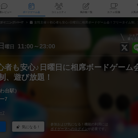
索
新着レビュー
ボードゲーム会
コミュニティ
掲示板一覧
カ
ダイニングバー7
女性主催☆初心者も安心♪日曜日に相席ボードゲーム会！フリータイム制、
シェ
盛り上
日
11:00～23:00
曜日
心者も安心♪日曜日に相席ボードゲーム
制、遊び放題！
わ台駅）
ー7
ー7
参加および気になる！機能の利用には
気になる！
ボドゲーマへのログイン
が必要です。