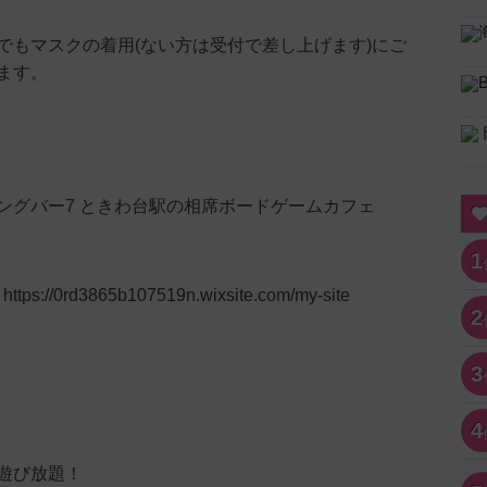
でもマスクの着用(ない方は受付で差し上げます)にご
ます。
ングバー7 ときわ台駅の相席ボードゲームカフェ
1
://0rd3865b107519n.wixsite.com/my-site
2
3
4
遊び放題！