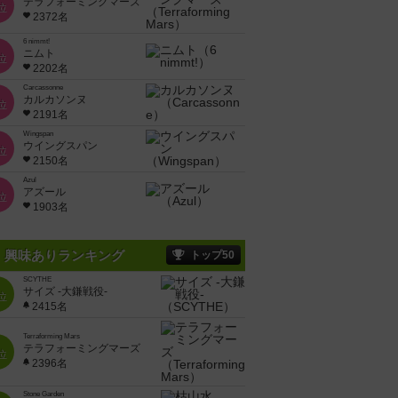
テラフォーミングマーズ
位
2372名
6 nimmt!
ニムト
位
2202名
Carcassonne
カルカソンヌ
位
2191名
Wingspan
ウイングスパン
位
2150名
Azul
アズール
位
1903名
興味ありランキング
トップ50
SCYTHE
サイズ -大鎌戦役-
位
2415名
Terraforming Mars
テラフォーミングマーズ
位
2396名
Stone Garden