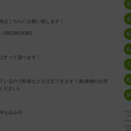
3
4
絡はこちらにお願い致します！
9029426381
5
6
はすべて遊べます！
7
8
ているので軽食なども注文できます！(飲食物のお持
ください)
9
持ち込み可
※A
Ap
※Ap
※A
標