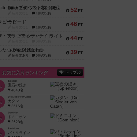
Bitter End ブタペスト救出作戦
52
PT
紹介文なし
1件の投稿
ラピード
46
PT
紹介文なし
1件の投稿
ザ・フラッフィー・ライト
44
PT
紹介文なし
0件の投稿
ふたつの城の物語
39
PT
紹介文あり
6件の投稿
お気に入りランキング
トップ50
Splendor
宝石の煌き
位
4040名
Die Siedler von Catan
カタン
位
3616名
Dominion
ドミニオン
位
2528名
Battle Line
バトルライン
位