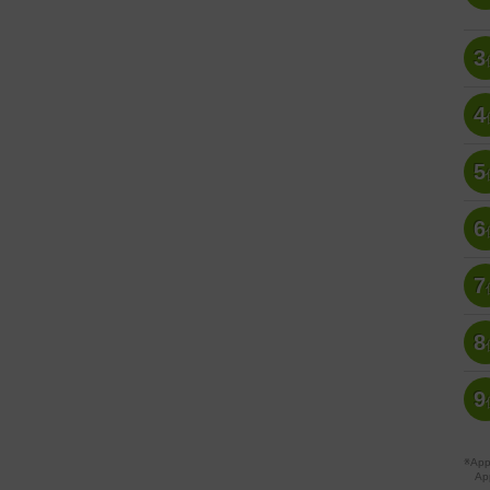
3
4
5
6
7
8
9
※A
Ap