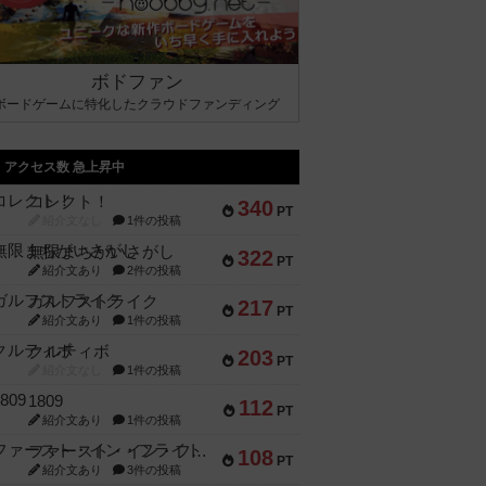
ボドファン
ボードゲームに特化したクラウドファンディング
アクセス数 急上昇中
コレクト！
340
PT
紹介文なし
1件の投稿
無限まちがいさがし
322
PT
紹介文あり
2件の投稿
ガルフストライク
217
PT
紹介文あり
1件の投稿
クルティボ
203
PT
紹介文なし
1件の投稿
1809
112
PT
紹介文あり
1件の投稿
ファースト・イン・フライト
108
PT
紹介文あり
3件の投稿