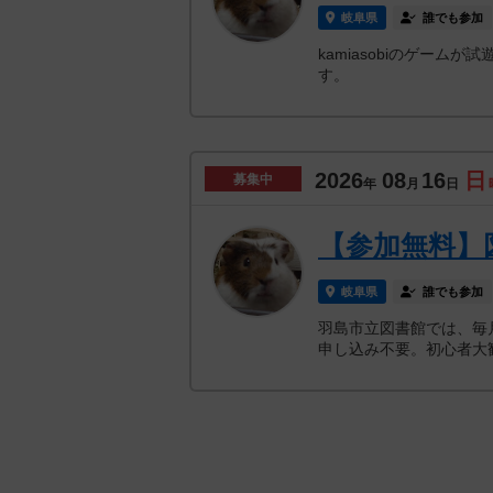
岐阜県
誰でも参加
kamiasobiのゲー
す。
2026
08
16
日
募集中
年
月
日
【参加無料】
岐阜県
誰でも参加
羽島市立図書館では、毎
申し込み不要。初心者大