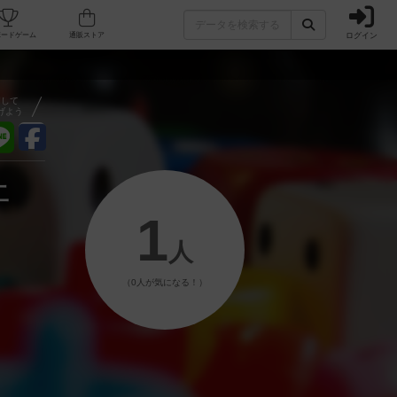
ログイン
フェ/店舗
人気ボードゲーム
通販ストア
アして
げよう
二
1
人
（0人が気になる！）