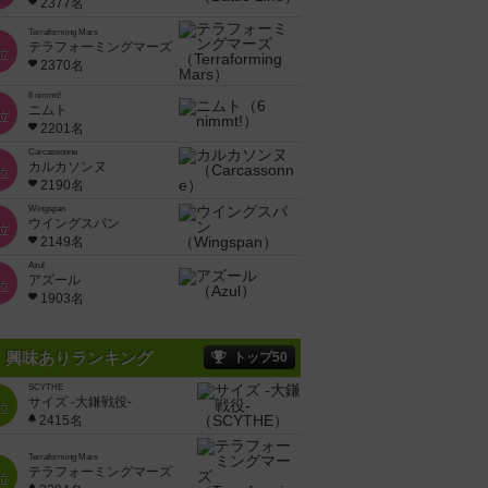
2377名
Terraforming Mars
テラフォーミングマーズ
位
2370名
6 nimmt!
ニムト
位
2201名
Carcassonne
カルカソンヌ
位
2190名
Wingspan
ウイングスパン
位
2149名
Azul
アズール
位
1903名
興味ありランキング
トップ50
SCYTHE
サイズ -大鎌戦役-
位
2415名
Terraforming Mars
テラフォーミングマーズ
位