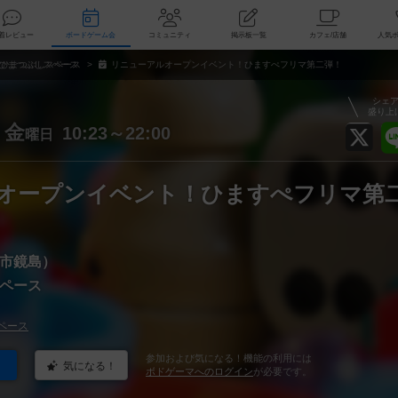
索
新着レビュー
ボードゲーム会
コミュニティ
掲示板一覧
カ
ひまつぶしスペース
リニューアルオープンイベント！ひますぺフリマ第二弾！
シェ
盛り上
金
10:23～22:00
曜日
オープンイベント！ひますぺフリマ第
市鏡島）
ペース
ペース
参加および気になる！機能の利用には
気になる！
ボドゲーマへのログイン
が必要です。