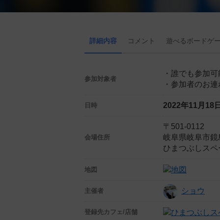
詳細内容
コメント
遊べる
ボード
ゲ
・誰でも参加可
参加対象者
・参加者のお連
2022年11月1
日時
〒501-0112
岐阜県岐阜市鏡島精
会場住所
ひまつぶしスペ
地図
ショウ
主催者
登録先
カフェ/店舗