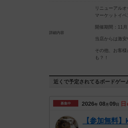
リニューアルオ
マーケットイベ
開催期間：11月1
詳細内容
当店からは激安
その他、お客様
も？！
近くで予定されてるボードゲー
2026
08
09
日
募集中
年
月
日
【参加無料】k