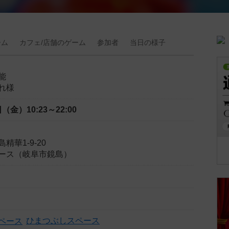
ーム
カフェ/
店舗の
ゲーム
参加者
当日の
様子
能
れ様
8日（金）
10:23～22:00
華1-9-20
ース（岐阜市鏡島）
ひまつぶしスペース