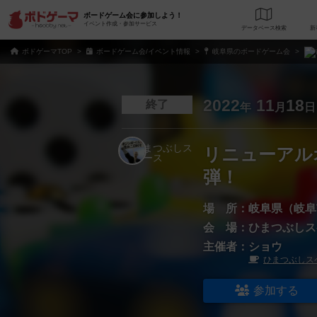
ボードゲーム会に参加しよう！
イベント作成・参加サービス
データベース
検
ボドゲーマTOP
ボードゲーム会/イベント情報
岐阜県のボードゲーム会
2022
11
18
終了
年
月
日
リニューアル
弾！
場 所：
岐阜県（岐阜
会 場：
ひまつぶしス
主催者：
ショウ
ひまつぶしス
参加する