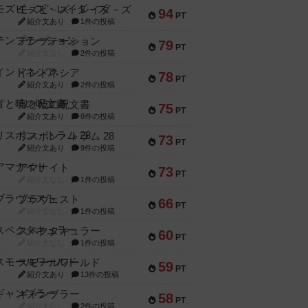
モズビ－ズ・レイダ－ズ
94
PT
紹介文あり
1件の投稿
テンプテーション
79
PT
紹介文なし
2件の投稿
インドネシア
78
PT
紹介文あり
2件の投稿
宵と暁の呪文書
75
PT
紹介文あり
8件の投稿
リスボン・トラム 28
73
PT
紹介文あり
9件の投稿
アマナイト
73
PT
紹介文なし
1件の投稿
ブラヴェスト
66
PT
紹介文なし
1件の投稿
スペクタキュラー
60
PT
紹介文なし
1件の投稿
スモールワールド
59
PT
紹介文あり
13件の投稿
ギャンブラー
58
PT
紹介文なし
2件の投稿