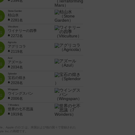
2394名
Stone Garden
枯山水
位
2281名
Viticulture
ワイナリーの四季
位
2272名
Agricola
アグリコラ
位
2119名
Azul
アズール
位
2034名
Splendor
宝石の煌き
位
2028名
Wingspan
ウイングスパン
位
2006名
7 Wonders
世界の七不思議
位
1919名
pple、Apple のロゴ は、米国および他の国々で登録された
ple Inc.の商標です。