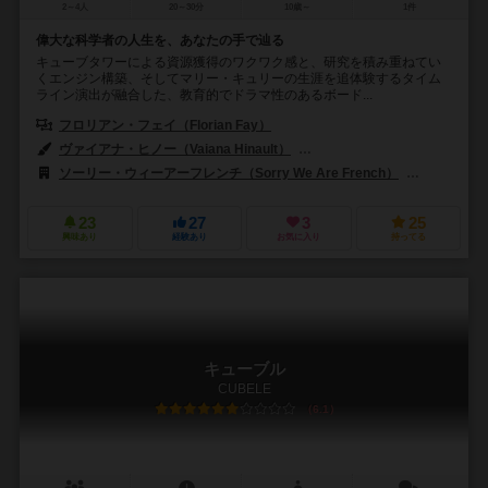
2～4人
20～30分
10歳～
1件
偉大な科学者の人生を、あなたの手で辿る
キューブタワーによる資源獲得のワクワク感と、研究を積み重ねてい
くエンジン構築、そしてマリー・キュリーの生涯を追体験するタイム
ライン演出が融合した、教育的でドラマ性のあるボード...
フロリアン・フェイ（Florian Fay）
ヴァイアナ・ヒノー（Vaiana Hinault）
デビッド・シットボン（David 
ソーリー・ウィーアーフレンチ（Sorry We Are French）
ディノ・トイズ
23
27
3
25
興味あり
経験あり
お気に入り
持ってる
キューブル
CUBELE
6.1