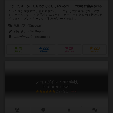
上がったり下がったりめまぐるしく変わるカードの強さに翻弄される
１～１０が６枚ずつ、計６０枚のカードで行う大富豪系（ゴーアウ
ト）ゲームです。 初期手札を６枚とし、カード出し切りの１抜けを目
指します。プレイヤーのいずれかがカードを出し...
尾根ギア（Onegear）
別府 さい（Sai Beppu）
エンゲームズ（Engames）
79
222
29
228
興味あり
経験あり
お気に入り
持ってる
ノコスダイス：2023年版
Nokosu Dice: 2023
6.3