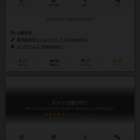
1～6人
15分前後
8歳～
2件
作品説明文の編集者を募集中
山崎良弥
株式会社iDクリエイティブ（iD Creative）
エンゲームズ（Engames）
22
89
10
78
興味あり
経験あり
お気に入り
持ってる
ダイヤは誰の手に
Who is the diamond -Madam, Watchdog and Burglar-
5.9