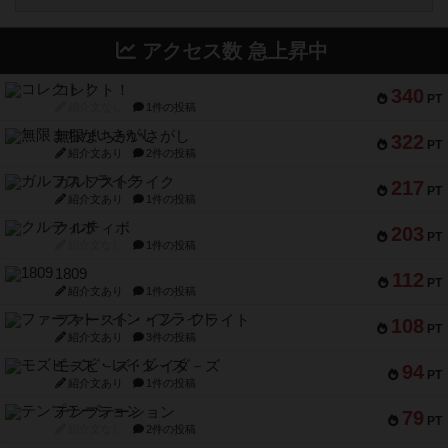
アクセス数 急上昇中
コレクト！
340
PT
紹介文なし
1件の投稿
無限まちがいさがし
322
PT
紹介文あり
2件の投稿
ガルフストライク
217
PT
紹介文あり
1件の投稿
クルティボ
203
PT
紹介文なし
1件の投稿
1809
112
PT
紹介文あり
1件の投稿
ファースト・イン・フライト
108
PT
紹介文あり
3件の投稿
モズビ－ズ・レイダ－ズ
94
PT
紹介文あり
1件の投稿
テンプテーション
79
PT
紹介文なし
2件の投稿