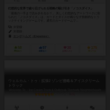
3～5人
45～60分
10歳～
4件
幻想的な世界で繰り広げられる戦略の駆け引き「ノコスダイス」
「最後の一手まで読みきれるか？」 美しく幻想的なアートワークに彩
られた「ノコスダイス」は、カードとダイスが織りなす独創的なトリ
ックテイキングゲームです。通常のカードゲームで...
未登録
未登録
エンゲームズ（Engames）
58
97
30
175
興味あり
経験あり
お気に入り
持ってる
ウェルカム・トゥ：拡張2 ゾンビ侵略＆アイスクリーム
トラック
Welcome To...: Ice Cream Truck & Outbreak Thematic Neighborhoods
6.0