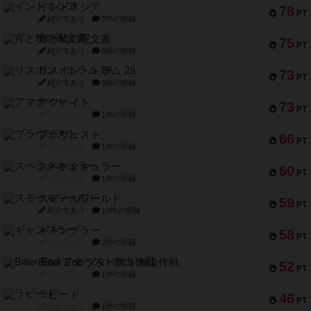
インドネシア
78
PT
紹介文あり
2件の投稿
宵と暁の呪文書
75
PT
紹介文あり
8件の投稿
リスボン・トラム 28
73
PT
紹介文あり
9件の投稿
アマナイト
73
PT
紹介文なし
1件の投稿
ブラヴェスト
66
PT
紹介文なし
1件の投稿
スペクタキュラー
60
PT
紹介文なし
1件の投稿
スモールワールド
59
PT
紹介文あり
13件の投稿
ギャンブラー
58
PT
紹介文なし
2件の投稿
Bitter End ブタペスト救出作戦
52
PT
紹介文なし
1件の投稿
ラピード
46
PT
紹介文なし
1件の投稿