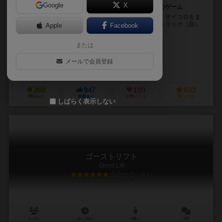
Google
X
サイコロとカードを使ったトリックテイキングタイプのゲーム
テーマは特になく、カードとサイコロとを組み合わせ、サイコロをま
るでカードと同じようにして遊ぶカードゲーム。１４トリック（回）
Apple
Facebook
が終了したら得点計算し、それを人数分繰り返したら、...
または
マツモト ユウスケ（Yusuke Matsumoto）
別府 さい（Sai Beppu）
メールで会員登録
エンゲームズ（Engames）
268
947
190
633
興味あり
経験あり
お気に入り
持ってる
しばらく表示しない
ゴーストリフト
Ghost Lift
6.1
2～6人
15～30分
8歳～
5件