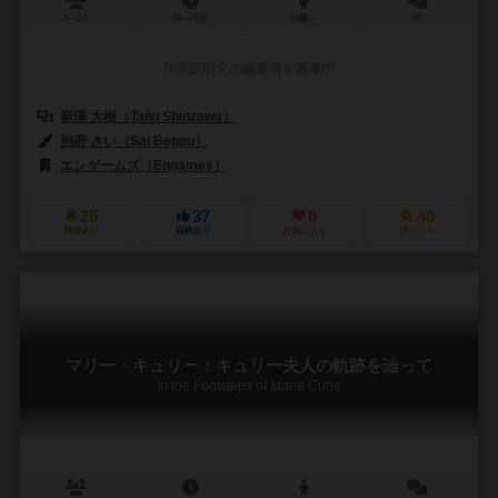
3～4人
30～45分
10歳～
0件
作品説明文の編集者を募集中
新澤 大樹（Taiki Shinzawa）
別府 さい（Sai Beppu）
エンゲームズ（Engames）
25
37
8
40
興味あり
経験あり
お気に入り
持ってる
マリー・キュリー：キュリー夫人の軌跡を辿って
In the Footsteps of Marie Curie