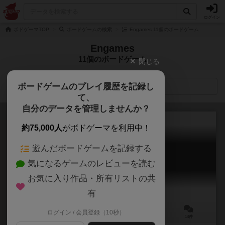
ログイン
ボドゲーマTOP
ボードゲームの検索
Engames 11個のボードゲーム
Engames
11個のボードゲーム
閉じる
ボードゲームのプレイ履歴を記録し
検索メニュー
て、
自分のデータを管理しませんか？
約75,000人
がボドゲーマを利用中！
遊んだボードゲームを記録する
ノコスダイス
気になるゲームのレビューを読む
Nokosu Dice
6.5
お気に入り作品・所有リストの共
有
ログイン / 会員登録（10秒）
3～5人
30～45分
10歳～
14件