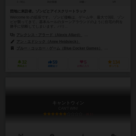
1～50人
25分前後
10歳～
1件
団地に来訪者。ゾンビとアイスクリートラック
Welcome to の拡張です。 ゾンビ侵略は、ゲーム中、最大で3回、ゾン
ビが襲ってきて、基本ルールのターンアラウンドのように住宅の列を
勝手に切断してしまいます。バリ...
アレクシス・アラード（Alexis Allard）
ブノワ・ターピン（Benoit T
アン・エドシック（Anne Heidsieck）
ブルー・コッカー・ゲーム（Blue Cocker Games）
エンゲームズ（E
32
59
5
134
興味あり
経験あり
お気に入り
持ってる
キャントウィン
CAN'T WIN!
6.1