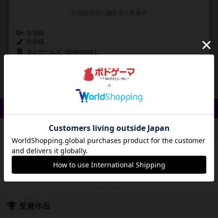
作品説明文の編集者を募集中
未登録
未登録
エンゲームズ（Engames）
5
22
3
28
興味あり
経験あり
お気に入り
持ってる
クイック検索
登録状況
最近登録された順
紹介文あり
レビューあり
画像あり
受賞作品