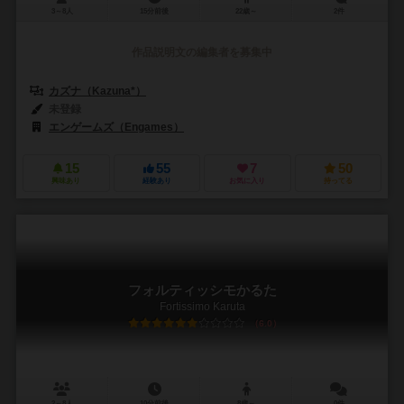
3～8人
15分前後
22歳～
2件
作品説明文の編集者を募集中
カズナ（Kazuna*）
未登録
エンゲームズ（Engames）
15
55
7
50
興味あり
経験あり
お気に入り
持ってる
フォルティッシモかるた
Fortissimo Karuta
6.0
2～8人
10分前後
8歳～
0件