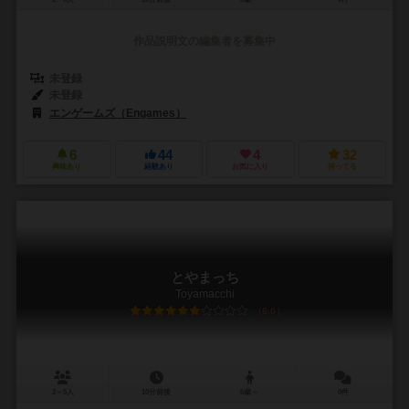
作品説明文の編集者を募集中
未登録
未登録
エンゲームズ（Engames）
6
44
4
32
興味あり
経験あり
お気に入り
持ってる
とやまっち
Toyamacchi
6.0
2～5人
10分前後
6歳～
0件