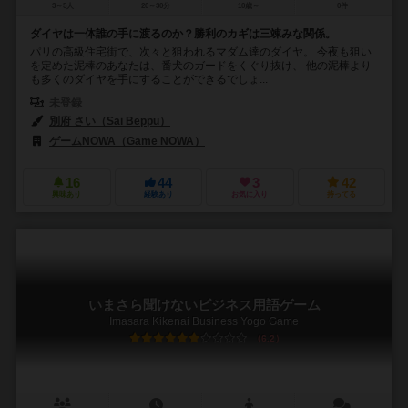
3～5人
20～30分
10歳～
0件
ダイヤは一体誰の手に渡るのか？勝利のカギは三竦みな関係。
パリの高級住宅街で、次々と狙われるマダム達のダイヤ。 今夜も狙い
を定めた泥棒のあなたは、番犬のガードをくぐり抜け、 他の泥棒より
も多くのダイヤを手にすることができるでしょ...
未登録
別府 さい（Sai Beppu）
ゲームNOWA（Game NOWA）
16
44
3
42
興味あり
経験あり
お気に入り
持ってる
いまさら聞けないビジネス用語ゲーム
Imasara Kikenai Business Yogo Game
6.2