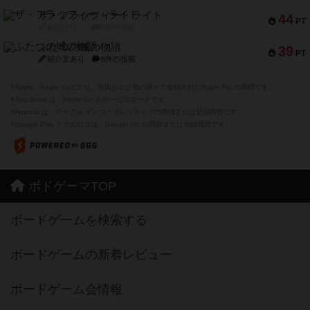
ザ・フラッフィー・ライト
44
PT
紹介文なし
0件の投稿
ふたつの城の物語
39
PT
紹介文あり
6件の投稿
※Apple、Apple のロゴ は、米国および他の国々で登録されたApple Inc.の商標です。
※App Store は、Apple Inc.のサービスマークです。
※Android は、グーグル インコーポレイテッドの商標または登録商標です。
※Google Play とそのロゴは、Google Inc.の商標または登録商標です。
ボドゲーマTOP
ボードゲームを検索する
ボードゲームの新着レビュー
ボードゲーム会情報