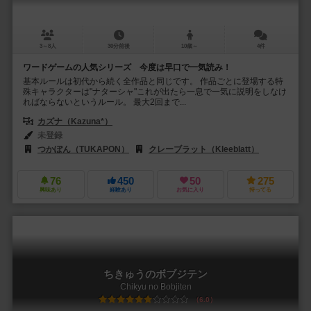
3～8人
30分前後
10歳～
4件
ワードゲームの人気シリーズ 今度は早口で一気読み！
基本ルールは初代から続く全作品と同じです。 作品ごとに登場する特
殊キャラクターは"ナターシャ"これが出たら一息で一気に説明をしなけ
ればならないというルール。 最大2回まで...
カズナ（Kazuna*）
未登録
つかぽん（TUKAPON）
クレーブラット（Kleeblatt）
76
450
50
275
興味あり
経験あり
お気に入り
持ってる
ちきゅうのボブジテン
Chikyu no Bobjiten
6.0