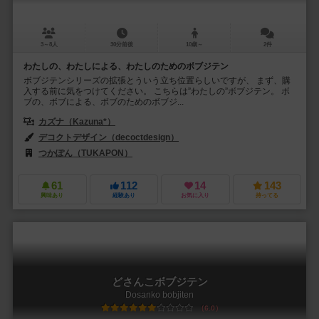
3～8人
30分前後
10歳～
2件
わたしの、わたしによる、わたしのためのボブジテン
ボブジテンシリーズの拡張とういう立ち位置らしいですが、 まず、購
入する前に気をつけてください。 こちらは”わたしの”ボブジテン。 ボ
ブの、ボブによる、ボブのためのボブジ...
カズナ（Kazuna*）
デコクトデザイン（decoctdesign）
つかぽん（TUKAPON）
61
112
14
143
興味あり
経験あり
お気に入り
持ってる
どさんこボブジテン
Dosanko bobjiten
6.0