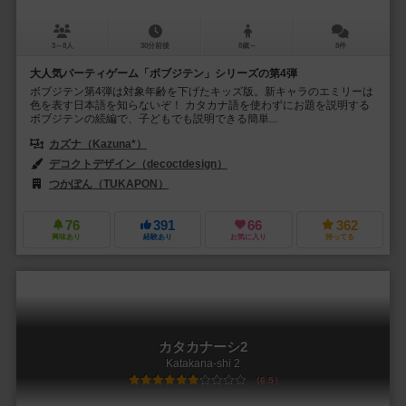
3～8人
30分前後
8歳～
8件
大人気パーティゲーム「ボブジテン」シリーズの第4弾
ボブジテン第4弾は対象年齢を下げたキッズ版。新キャラのエミリーは
色を表す日本語を知らないぞ！ カタカナ語を使わずにお題を説明する
ボブジテンの続編で、子どもでも説明できる簡単...
カズナ（Kazuna*）
デコクトデザイン（decoctdesign）
つかぽん（TUKAPON）
76
391
66
362
興味あり
経験あり
お気に入り
持ってる
カタカナーシ2
Katakana-shi 2
6.5