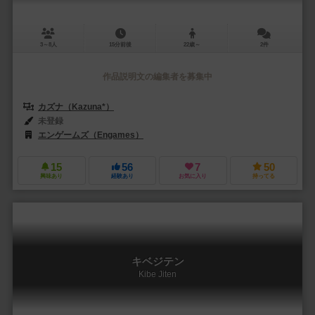
3～8人
15分前後
22歳～
2件
作品説明文の編集者を募集中
カズナ（Kazuna*）
未登録
エンゲームズ（Engames）
15
56
7
50
興味あり
経験あり
お気に入り
持ってる
キベジテン
Kibe Jiten