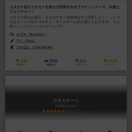
カタカナ語をカタカナを使わず説明するボブジテンシリーズ。今度は
ジェスチャー！
カタカナ語のお題を、カタカナを一切使用せずに説明しよう！ シンプ
ルなルールで分かりやすく、ボードゲーム初心者にもおすすめ、 大人
気コミュニケーションゲームです。 「...
カズナ（Kazuna*）
でじ（Deji）
つかぽん（TUKAPON）
128
1642
252
1019
興味あり
経験あり
お気に入り
持ってる
カタカナーシ
Katakana-shi
6.6