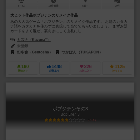
3～8人
15分前後
8歳～
29件
大ヒット作品ボブジテンのリメイク作品
あの大人気ゲーム『ボブジテン』のリメイク作品です。 お題のカタカ
ナ語をカタカナを使わずに表現して当ててもらいましょう。 まずお題
カードをよく混ぜ、裏向きにして山札にし...
カズナ（Kazuna*）
未登録
幻冬舎（Gentosha）
つかぽん（TUKAPON）
160
1448
226
1125
興味あり
経験あり
お気に入り
持ってる
ボブジテンその3
Bob Jiten 3
6.4