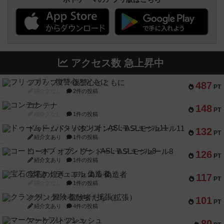
アクセス数 急上昇中
フリップ７：復讐心とともに
487
PT
紹介文なし
2件の投稿
コンテナ
148
PT
紹介文なし
1件の投稿
ドゥームド・バタリオンズ：ASLモジュール11
132
PT
紹介文あり
1件の投稿
コード・オブ・ブシドー：ASLモジュール8
126
PT
紹介文あり
1件の投稿
宝石の煌き：デュエル 偽造者
117
PT
紹介文なし
1件の投稿
クランク! ：冒険者たち（拡張）
101
PT
紹介文あり
4件の投稿
マーケットフレッシュ
80