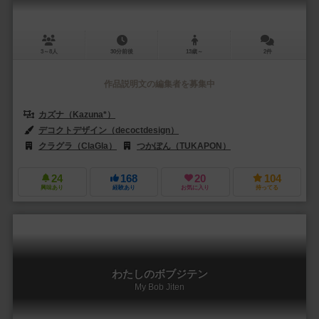
3～8人
30分前後
13歳～
2件
作品説明文の編集者を募集中
カズナ（Kazuna*）
デコクトデザイン（decoctdesign）
クラグラ（ClaGla）
つかぽん（TUKAPON）
24
168
20
104
興味あり
経験あり
お気に入り
持ってる
わたしのボブジテン
My Bob Jiten