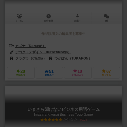
3～8人
30分前後
10歳～
1件
作品説明文の編集者を募集中
カズナ（Kazuna*）
デコクトデザイン（decoctdesign）
クラグラ（ClaGla）
つかぽん（TUKAPON）
20
51
10
67
興味あり
経験あり
お気に入り
持ってる
いまさら聞けないビジネス用語ゲーム
Imasara Kikenai Business Yogo Game
6.2