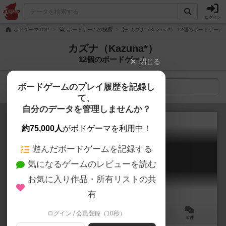
ログイン
ボドゲーマTOP
ボードゲームの検索
カズナ（Kazuna*） 12個のボードゲーム
カズナ（Kazuna*）
12個のボードゲーム
閉じる
ボードゲームのプレイ履歴を記録し
検索メニュー
て、
自分のデータを管理しませんか？
約75,000人
がボドゲーマを利用中！
遊んだボードゲームを記録する
ボブジテン
気になるゲームのレビューを読む
Bob Jiten
6.4
お気に入り作品・所有リストの共
有
ログイン / 会員登録（10秒）
3～8人
30分前後
10歳～
47件