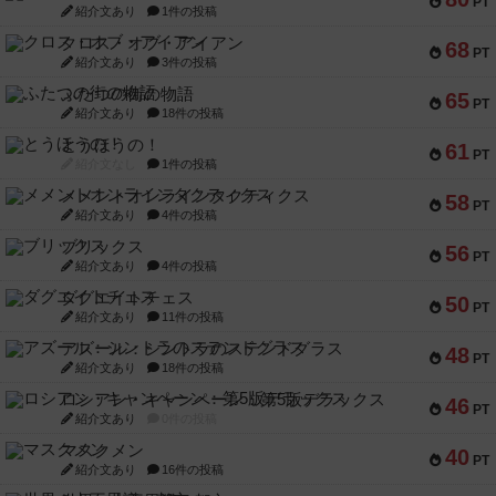
PT
紹介文あり
1件の投稿
クロス・オブ・アイアン
68
PT
紹介文あり
3件の投稿
ふたつの街の物語
65
PT
紹介文あり
18件の投稿
とうほうの！
61
PT
紹介文なし
1件の投稿
メメントオンラインタクティクス
58
PT
紹介文あり
4件の投稿
ブリックス
56
PT
紹介文あり
4件の投稿
ダグエイトチェス
50
PT
紹介文あり
11件の投稿
アズール：シントラのステンドグラス
48
PT
紹介文あり
18件の投稿
ロシアン・キャンペーン：第5版デラックス
46
PT
紹介文あり
0件の投稿
マスクメン
40
PT
紹介文あり
16件の投稿