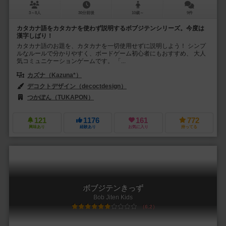
3～8人
30分前後
10歳～
9件
カタカナ語をカタカナを使わず説明するボブジテンシリーズ。今度は
漢字しばり！
カタカナ語のお題を、カタカナを一切使用せずに説明しよう！ シンプ
ルなルールで分かりやすく、ボードゲーム初心者にもおすすめ、 大人
気コミュニケーションゲームです。 「...
カズナ（Kazuna*）
デコクトデザイン（decoctdesign）
つかぽん（TUKAPON）
121
1176
161
772
興味あり
経験あり
お気に入り
持ってる
ボブジテンきっず
Bob Jiten Kids
6.2