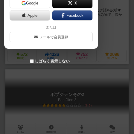
Google
X
誰にでも、誰とでも、何度だって楽しめる
日本語大好きな外人ボブになって、日本語だけでカタカナ語を説明す
る。 例えば、コーヒーというお題だったら、「茶色い飲み物で、温か
Apple
Facebook
いのも冷たいのもある」など頭をふりしぼって説明...
または
カズナ（Kazuna*）
でじ（Deji）
メールで会員登録
つかぽん（TUKAPON）
572
4326
752
2096
興味あり
経験あり
お気に入り
持ってる
しばらく表示しない
ボブジテンその2
Bob Jiten 2
6.5
3～8人
30分前後
10歳～
12件