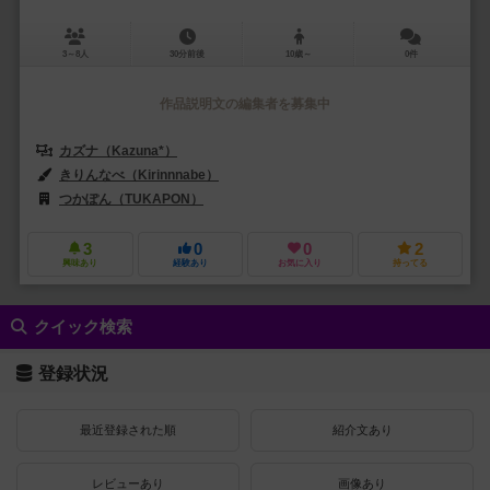
3～8人
30分前後
10歳～
0件
作品説明文の編集者を募集中
カズナ（Kazuna*）
きりんなべ（Kirinnnabe）
つかぽん（TUKAPON）
3
0
0
2
興味あり
経験あり
お気に入り
持ってる
クイック検索
登録状況
最近登録された順
紹介文あり
レビューあり
画像あり