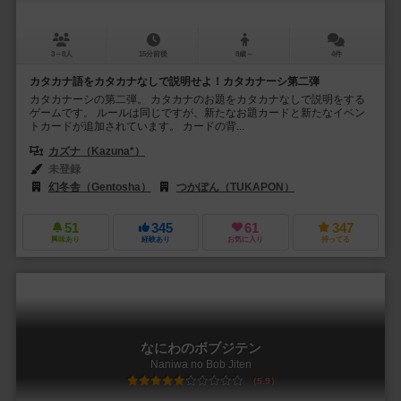
3～8人
15分前後
8歳～
4件
カタカナ語をカタカナなしで説明せよ！カタカナーシ第二弾
カタカナーシの第二弾。 カタカナのお題をカタカナなしで説明をする
ゲームです。 ルールは同じですが、新たなお題カードと新たなイベン
トカードが追加されています。 カードの背...
カズナ（Kazuna*）
未登録
幻冬舎（Gentosha）
つかぽん（TUKAPON）
51
345
61
347
興味あり
経験あり
お気に入り
持ってる
なにわのボブジテン
Naniwa no Bob Jiten
5.9