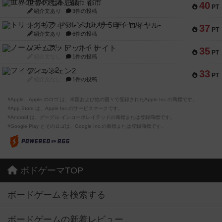
世界の七不思議：都市
40
PT
紹介文あり
3件の投稿
トリックギア - ペルソナ5 ザ・ロイヤル-
37
PT
紹介文あり
6件の投稿
ノームズ・アット・ナイト
35
PT
紹介文なし
1件の投稿
フィッシェン2
33
PT
紹介文なし
1件の投稿
※Apple、Apple のロゴ は、米国および他の国々で登録されたApple Inc.の商標です。
※App Store は、Apple Inc.のサービスマークです。
※Android は、グーグル インコーポレイテッドの商標または登録商標です。
※Google Play とそのロゴは、Google Inc.の商標または登録商標です。
ボドゲーマTOP
ボードゲームを検索する
ボードゲームの新着レビュー