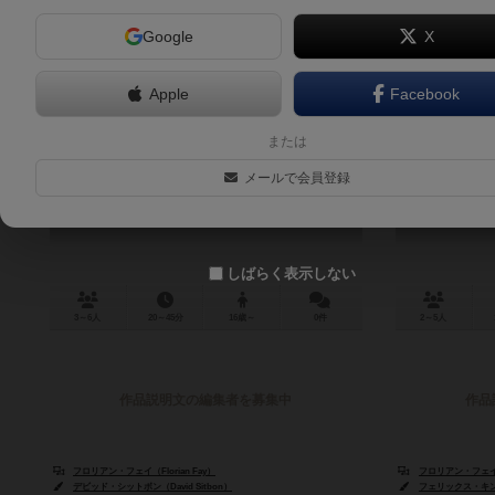
Google
X
Apple
Facebook
グリーンビル1989
または
Greenville 1989
メールで会員登録
しばらく表示しない
3～6人
20～45分
16歳～
0件
2～5人
作品説明文の編集者を募集中
作品
フロリアン・フェイ（Florian Fay）
フロリアン・フェイ（F
デビッド・シットボン（David Sitbon）
フェリックス・キンデラ