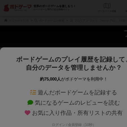
世界のボードゲームを楽しもう！
ボードゲーム専門の総合情報サイト
データベース
検
ボドゲーマTOP
ボードゲームの検索
フロリアン フェイ（Florian Fay） 1
ボードゲームのプレイ履歴を記録して
さくさく表示
じっくり表示
自分のデータを管理しませんか？
商品名、商品説明文、デザイナー名、テーマ名、メカニクス名を対象にフリー
ゲームデザイナー名を指定して
フリーワード
ゲームデザイナー
約75,000人
がボドゲーマを利用中！
遊んだボードゲームを記録する
対象年齢を指定します。
世界観や登場人
対象年齢
テーマ/フレー
気になるゲームのレビューを読む
お気に入り作品・所有リストの共有
ログイン / 会員登録（10秒）