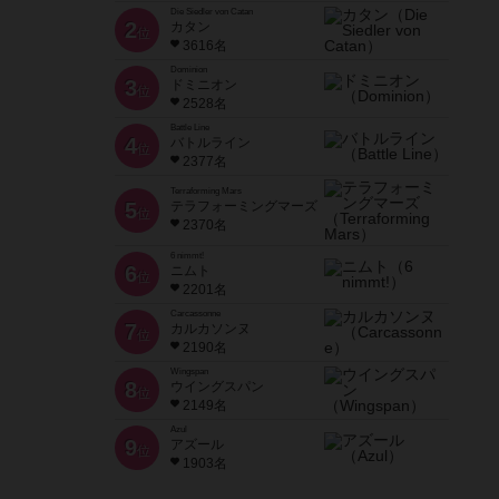
Die Siedler von Catan
2
カタン
位
3616名
Dominion
3
ドミニオン
位
2528名
Battle Line
4
バトルライン
位
2377名
Terraforming Mars
5
テラフォーミングマーズ
位
2370名
6 nimmt!
6
ニムト
位
2201名
Carcassonne
7
カルカソンヌ
位
2190名
Wingspan
8
ウイングスパン
位
2149名
Azul
9
アズール
位
1903名