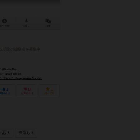
20分前後
10歳～
0件
説明文の編集者を募集中
lorian Fay）
David Sitbon）
レンチ（Sorry We Are French）
1
0
1
経験あり
お気に入り
持ってる
ーあり
画像あり