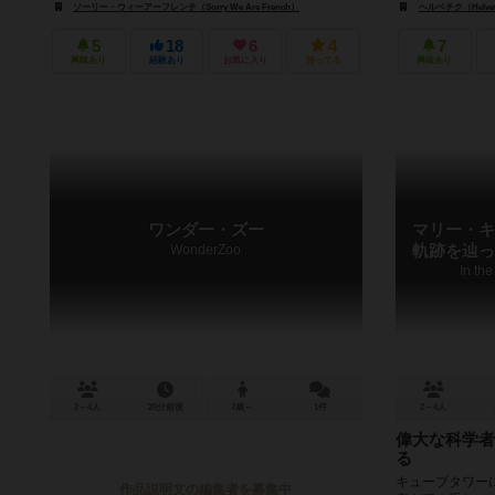
ソーリー・ウィーアーフレンチ（Sorry We Are French）
ヘルベチク（Helvet
5
18
6
4
7
興味あり
経験あり
お気に入り
持ってる
興味あり
ワンダー・ズー
マリー・キ
WonderZoo
軌跡を辿っ
In th
2～4人
20分前後
7歳～
1件
2～4人
偉大な科学者
る
キューブタワー
作品説明文の編集者を募集中