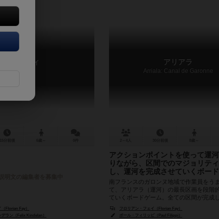
ミスティ
アリアラ
Misty
Arriala: Canal de Garonne
15分前後
6歳～
0件
2～4人
30分前後
8歳～
アクションポイントを使って運河
りながら、区間でのマジョリティ
し、運河を完成させていくボード
説明文の編集者を募集中
南フランスのガロンヌ地域で作業員をう
て、アリアラ（運河）の最長区画を段階
ていくボードゲーム。全ての区間が完成
ーム終了です。ゲーム終了時に、獲得した.
lorian Fay）
フロリアン・フェイ（Florian Fay）
ン（Felix Kindelan）
ポール・フィリッピ（Paul Filippi）