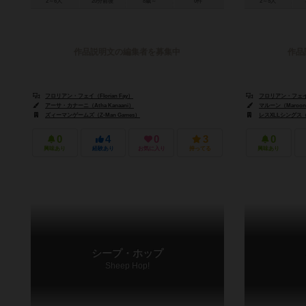
2～6人
20分前後
8歳～
0件
2～5人
作品説明文の編集者を募集中
作品
フロリアン・フェイ（Florian Fay）
フロリアン・フェイ（F
アーサ・カナーニ（Atha Kanaani）
マルーン（Maroo
ズィーマンゲームズ（Z-Man Games）
レスXLLシングス（Les
0
4
0
3
0
興味あり
経験あり
お気に入り
持ってる
興味あり
シープ・ホップ
Sheep Hop!