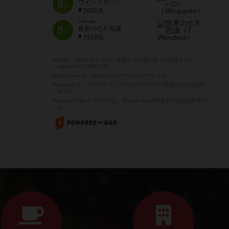
8
ウイングスパン
位
2006名
7 Wonders
9
世界の七不思議
位
1919名
※Apple、Apple のロゴ は、米国および他の国々で登録された
Apple Inc.の商標です。
※App Store は、Apple Inc.のサービスマークです。
※Android は、グーグル インコーポレイテッドの商標または登録商
標です。
※Google Play とそのロゴは、Google Inc.の商標または登録商標で
す。