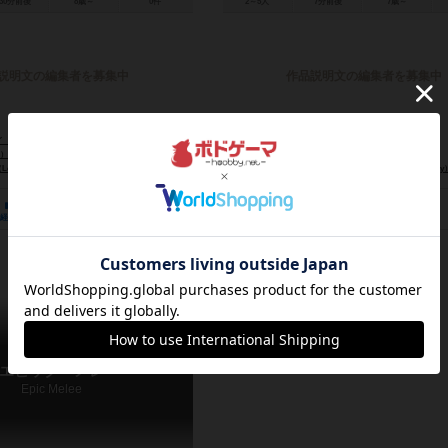
30分前後
8歳～
0件
2～5人
7分前後
7歳～
説明文の編集者を募集中
作品説明文の編集者を募集中
lorian Fay）
アレクサンドル・エマリット（Alexandre Emerit）
n）
トーマス・ブリソ（Thomas Brissot）
 XII Singes）
イエロ（IELLO）
TCGファクトリー（Tcg Factory
0
0
0
2
3
0
経験あり
お気に入り
持ってる
興味あり
経験あり
お気に入り
エピック・メレ
Epic Melee