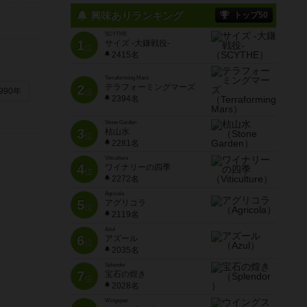
興味ありランキング
トップ50
SCYTHE
1
サイズ -大鎌戦役-
位
2415名
Terraforming Mars
2
テラフォーミングマーズ
990年
位
2394名
Stone Garden
3
枯山水
位
2281名
Viticulture
4
ワイナリーの四季
位
2272名
Agricola
5
アグリコラ
位
2119名
Azul
6
アズール
位
2035名
Splendor
7
宝石の煌き
位
2028名
Wingspan