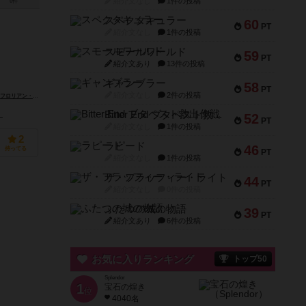
紹介文なし
1件の投稿
0件
スペクタキュラー
60
PT
紹介文なし
1件の投稿
スモールワールド
59
PT
紹介文あり
13件の投稿
ギャンブラー
58
PT
紹介文なし
2件の投稿
フロリアン・フェイ（Florian Fay）
Bitter End ブタペスト救出作戦
52
）
PT
紹介文なし
1件の投稿
2
ラピード
46
持ってる
PT
紹介文なし
1件の投稿
ザ・フラッフィー・ライト
44
PT
紹介文なし
0件の投稿
ふたつの城の物語
39
PT
紹介文あり
6件の投稿
お気に入りランキング
トップ50
Splendor
1
宝石の煌き
位
4040名