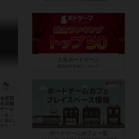
人気ボードゲーム
総合おすすめランキング
4件
を区切
を目指
ゲーム
まく使っ
的に建設し
したら、ゲ
..
ボードゲームカフェ一覧