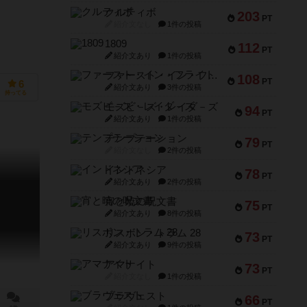
クルティボ
203
PT
紹介文なし
1件の投稿
1809
112
PT
紹介文あり
1件の投稿
ファースト・イン・フライト
108
PT
6
紹介文あり
3件の投稿
持ってる
モズビ－ズ・レイダ－ズ
94
PT
紹介文あり
1件の投稿
テンプテーション
79
PT
紹介文なし
2件の投稿
インドネシア
78
PT
紹介文あり
2件の投稿
宵と暁の呪文書
75
PT
紹介文あり
8件の投稿
リスボン・トラム 28
73
PT
紹介文あり
9件の投稿
アマナイト
73
PT
紹介文なし
1件の投稿
ブラヴェスト
66
PT