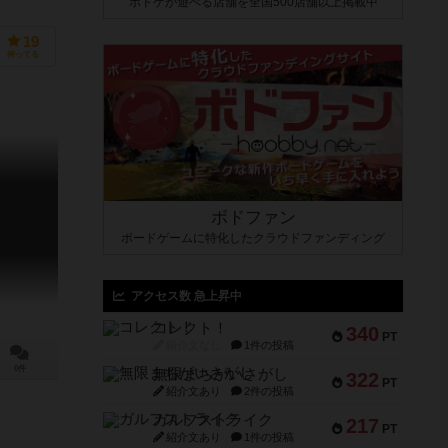
ボドゲが遊べる店舗を全国500店舗以上掲載中
19
持ってる
ボドファン
ボードゲームに特化したクラウドファンディング
アクセス数 急上昇中
コレクト！
340
PT
紹介文なし
1件の投稿
0件
無限まちがいさがし
322
PT
紹介文あり
2件の投稿
ガルフストライク
217
PT
紹介文あり
1件の投稿