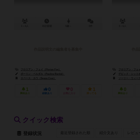
1～4人
15分前後
5歳～
0件
3～6人
作品説明文の編集者を募集中
作品
フロリアン・フェイ（Florian Fay）
フロリアン・フェイ（F
ポーリン・ベルダル（Pauline Berdal）
デビッド・シットボン（
スペース・カウ（Space Cow）
ソーリー・ウィーアーフ
1
0
0
1
0
興味あり
経験あり
お気に入り
持ってる
興味あり
クイック検索
最近登録された順
紹介文あり
レビュ
登録状況