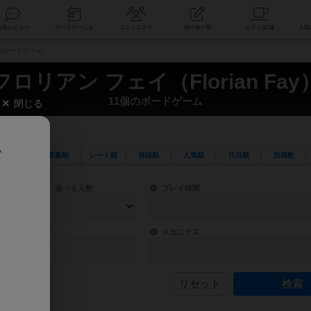
索
新着レビュー
ボードゲーム会
コミュニティ
掲示板一覧
1個のボードゲーム
フロリアン フェイ（Florian Fay
11個のボードゲーム
閉じる
、
更新順
レート順
登録順
人気順
注目順
投稿数
ワード検索ができます。
検索できます。
プレイ対象人数に含まれるボードゲームを指定します。
目安となる所要時間を指定することができ
遊べる人数
プレイ時間
物などモチーフ・ストーリーを指定することができます。直感的にゲームシステムを理解
ゲーム性を構成するコアシステムです。主
バー
メカニクス
リセット