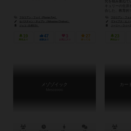
究を積み重ねて
キュリーの生涯
合した、教育的で
フロリアン・フェイ（Florian Fay）
フロリアン・フェイ（F
セバスチャン・チェブレ（Sébastien Chebret）
ヴァイアナ・ヒノー（Va
ジェコ（DJECO）
ソーリー・ウィーアーフ
19
47
3
27
23
興味あり
経験あり
お気に入り
持ってる
興味あり
メゾゾイック
カー
Mesozooic