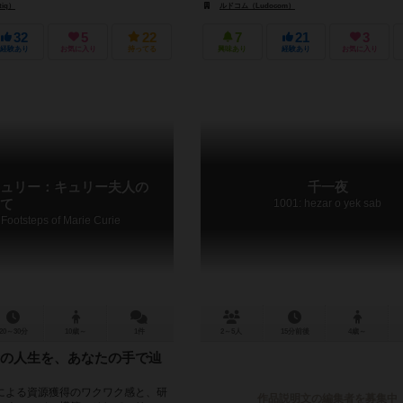
iq）
ルドコム（Ludocom）
32
5
22
7
21
3
経験あり
お気に入り
持ってる
興味あり
経験あり
お気に入り
ュリー：キュリー夫人の
千一夜
て
1001: hezar o yek sab
e Footsteps of Marie Curie
20～30分
10歳～
1件
2～5人
15分前後
4歳～
の人生を、あなたの手で辿
による資源獲得のワクワク感と、研
作品説明文の編集者を募集中