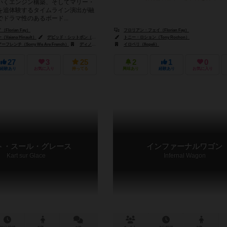
いくエンジン構築、そしてマリー・
を追体験するタイムライン演出が融
ドラマ性のあるボード...
lorian Fay）
フロリアン・フェイ（Florian Fay）
iana Hinault）
デビッド・シットボン（David Sitbon）
トニー・ロション（Tony Rochon）
レンチ（Sorry We Are French）
ディノ・トイズ・s.r.o.（Dino Toys s. r. o.）
イロペリ（Ilopeli）
エンゲームズ（Engames）
27
3
25
2
1
0
経験あり
お気に入り
持ってる
興味あり
経験あり
お気に入り
ト・スール・グレース
インファーナルワゴン
Kart sur Glace
Infernal Wagon