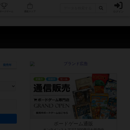
ログイン
カフェ/店舗
人気ボードゲーム
通販ストア
）
発売年
ます。マニュアルを読む時間や参加者へのルール説明時間は含まれていないため、初めて遊
できるよう、中世ファンタジー・クッキング・海賊同士の対決など、ゲームコンセプトを絞
にボードゲームに慣れている方向けの絞込機能です。例えば「ダイスロール」はランダム値
ボードゲーム通販
オンラインストアで7,500商品を販売中