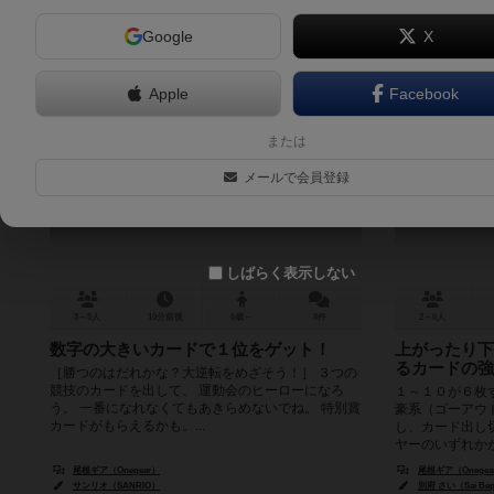
Google
X
Apple
Facebook
サンリオキャラクターズ スポーツフ
または
ェスタ
メールで会員登録
Sanrio characters sports festa
6.1
しばらく表示しない
3～5人
10分前後
6歳～
8件
2～6人
数字の大きいカードで１位をゲット！
上がったり下
るカードの強
［勝つのはだれかな？大逆転をめざそう！］ ３つの
競技のカードを出して、 運動会のヒーローになろ
１～１０が６枚
う。 一番になれなくてもあきらめないでね。 特別賞
豪系（ゴーアウ
カードがもらえるかも。...
し、カード出し
ヤーのいずれかが
尾根ギア（Onegear）
尾根ギア（Onegea
サンリオ（SANRIO）
別府 さい（Sai Be