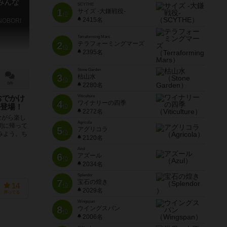
みんな
SCYTHE
1
サイズ -大鎌戦役-
位
2415名
NOBORI
Terraforming Mars
2
テラフォーミングマーズ
位
2395名
Stone Garden
3
枯山水
位
0件
2280名
Viticulture
おでかけ
4
ワイナリーの四季
位
登場！
2272名
ながら楽し
Agricola
初に帰って
5
アグリコラ
位
みよう。ち
2120名
Azul
6
アズール
位
2034名
Splendor
7
宝石の煌き
位
14
2029名
持ってる
Wingspan
8
ウイングスパン
位
2006名