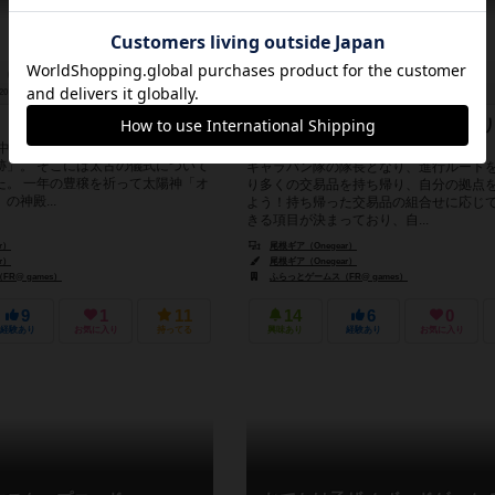
20～30分
8歳～
2件
4人用
90分前後
8歳～
（コントロール）せよ！
砂漠を旅するキャラバン隊となり
品を自拠点に持ち帰れ！
 中南米で発見された紀元前の遺跡
跡」。 そこには太古の儀式について
キャラバン隊の隊長となり、進行ルート
た。 一年の豊穣を祈って太陽神「オ
り多くの交易品を持ち帰り、自分の拠点
の神殿...
よう！ ​持ち帰った交易品の組合せに応じ
きる項目が決まっており、自...
r）
尾根ギア（Onegear）
r）
尾根ギア（Onegear）
R@ games）
ふらっとゲームス（FR@ games）
9
1
11
14
6
0
経験あり
お気に入り
持ってる
興味あり
経験あり
お気に入り