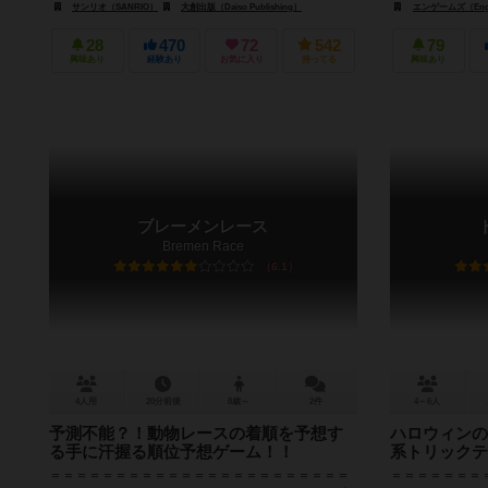
サンリオ（SANRIO）
大創出版（Daiso Publishing）
エンゲームズ（Eng
28
470
72
542
79
興味あり
経験あり
お気に入り
持ってる
興味あり
ブレーメンレース
Bremen Race
6.1
4人用
20分前後
8歳～
2件
4～6人
予測不能？！動物レースの着順を予想す
ハロウィンの
る手に汗握る順位予想ゲーム！！
系トリックテ
＝＝＝＝＝＝＝＝＝＝＝＝＝＝＝＝＝＝＝＝＝＝＝
＝＝＝＝＝＝＝