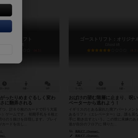
ゴーストリフト
ゴーストリフト：オリジナ
Ghost Lift
Ghost lift
6.1
6.2
15～30分
8歳～
5件
3～6人
20分前後
8歳～
がったりめまぐるしく変わ
おばけの望む階層に止まり、呪い
さに翻弄される
ベーターから逃れよう！
ずつ、計６０枚のカードで行う大富
イギリスのとある寂れた廃アパートメント
ト）ゲームです。 初期手札を６枚と
あるリフト（エレベーター）は、誰も居
切りの１抜けを目指します。プレイ
手に 動き出すという。この世に未練のあ
カードを出し...
達が自分のフロアに 帰りた...
r）
尾根ギア（Onegear）
ppu）
尾根ギア（Onegear）