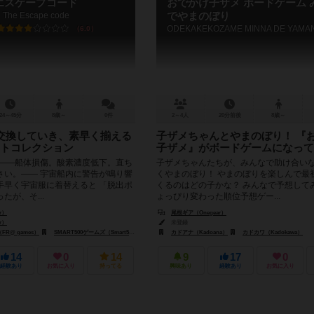
エスケープコード
おでかけ子ザメ ボードゲーム 
The Escape code
でやまのぼり
ODEKAKEKOZAME MINNA DE YAMA
6.0
24～45分
8歳～
0件
2～4人
20分前後
8歳～
交換していき、素早く揃える
子ザメちゃんとやまのぼり！ 『
トコレクション
子ザメ』がボードゲームになって
 ――船体損傷。酸素濃度低下。直ち
子ザメちゃんたちが、みんなで助け合い
さい。―― 宇宙船内に警告が鳴り響
くやまのぼり！ やまのぼりを楽しんで最
手早く宇宙服に着替えると 「脱出ポ
くるのはどの子かな？ みんなで予想して
たが、そ...
ょっぴり変わった順位予想ゲー...
r）
尾根ギア（Onegear）
r）
未登録
R@ games）
SMART500ゲームズ（Smart500 Games）
カドアナ（Kadoana）
カドカワ（Kadokawa）
14
0
14
9
17
0
経験あり
お気に入り
持ってる
興味あり
経験あり
お気に入り