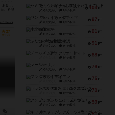
＝＝＝＝＝
】 ある日、
セミファイナル ～お前はまだ生きている～
103
PT
た。 料理
紹介文あり
1件の投稿
ワン・トゥ・ファイブ
97
PT
紹介文あり
1件の投稿
art500 Games）
南北戦争
91
37
PT
紹介文あり
1件の投稿
持ってる
ふたつの城の物語
91
PT
紹介文あり
6件の投稿
ノームズ・アット・ナイト
88
PT
紹介文なし
1件の投稿
マーリン
76
PT
紹介文あり
6件の投稿
フラットアイアン
75
PT
紹介文なし
2件の投稿
トランスオリエント・エクスプレス
70
PT
紹介文なし
1件の投稿
アンブッシュ！：ムーブアウト！
59
PT
紹介文あり
1件の投稿
キャプテン・フリップ：イスラ・ボンバ
51
PT