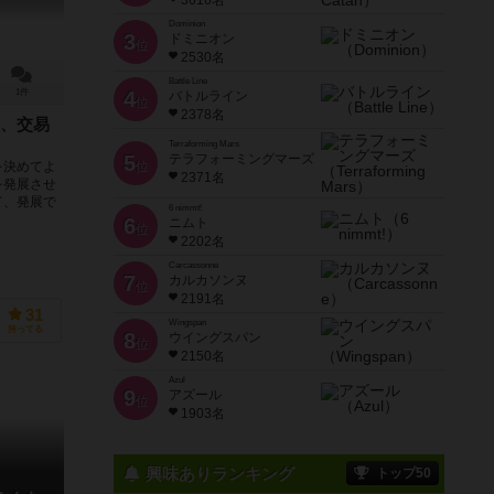
3616名
Dominion
3
ドミニオン
位
2530名
Battle Line
1件
4
バトルライン
位
2378名
、交易
Terraforming Mars
5
テラフォーミングマーズ
を決めてよ
位
2371名
を発展させ
て、発展で
6 nimmt!
6
ニムト
位
2202名
Carcassonne
7
カルカソンヌ
位
2191名
31
Wingspan
持ってる
8
ウイングスパン
位
2150名
Azul
9
アズール
位
1903名
興味ありランキング
トップ50