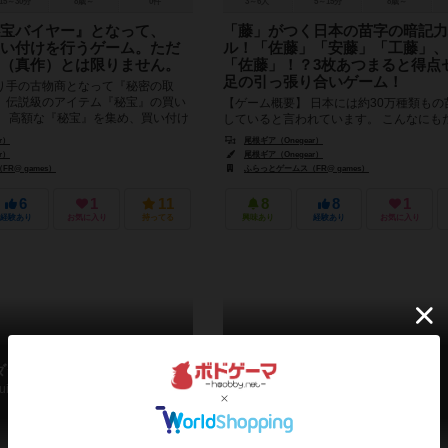
15～30分
8歳～
0件
3～6人
5～15分
8歳～
宝バイヤー』となって、
「藤」がつく日本の苗字の暗記力
い付けを行うゲーム。ただ
ル！「佐藤」「安藤」「工藤」、
（真作）とは限りません。
「佐藤」！？3枚あつまると得点
足の引っ張り合いゲーム！
り手の古物商となって『秘密の取
、伝説級のアイテム『秘宝』の買い
【ゲーム概要】 日本には約30万種類もの
。 高額な『秘宝』を集め、買い付け
していると言われています。 こんなにも
レイヤーが勝者...
種類があると、人の名前を覚えるのも大変
r）
尾根ギア（Onegear）
ームは、苗字の描かれた...
r）
尾根ギア（Onegear）
R@ games）
ふらっとゲームス（FR@ games）
6
1
11
8
8
1
経験あり
お気に入り
持ってる
興味あり
経験あり
お気に入り
ダシキッタの遺跡
砂塵のキャラバン
uins of Daash - Quita
Caravan of sundust