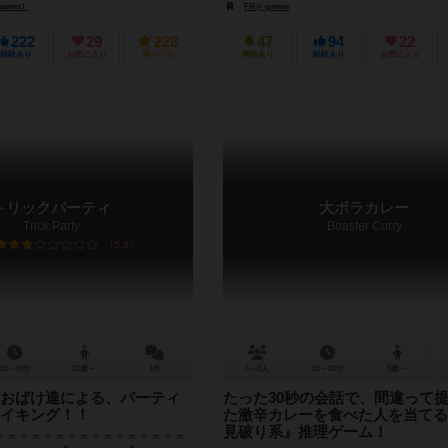
ames）
FR@ games
222
29
228
47
94
22
経験あり
お気に入り
持ってる
興味あり
経験あり
お気に入り
トリックパーティ
大ボラカレー
Trick Party
Boaster Curry
5.9
15～20分
12歳～
1件
4～8人
10～30分
8歳～
おばけ達による、パーティ
たった30秒の会話で、間違って
イキング！！
た激辛カレーを食べた人を当てる
見破り系』推理ゲーム！
＝＝＝＝＝＝＝＝＝＝＝＝＝＝＝＝