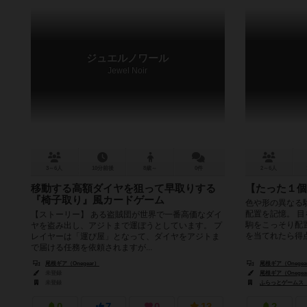
ジュエルノワール
Jewel Noir
3～6人
10分前後
8歳～
0件
2～6人
移動する高額ダイヤを狙って早取りする
【たった１個
『椅子取り』風カードゲーム
色や形の異なる
配置を記憶。 
【ストーリー】 ある盗賊団が世界で一番高価なダイ
駒をこっそり配
ヤを盗み出し、アジトまで運ぼうとしています。 プ
を当てれたら得点！
レイヤーは「運び屋」となって、ダイヤをアジトま
で届ける任務を依頼されますが...
尾根ギア（Onegear）
尾根ギア（Onegea
未登録
尾根ギア（Onegea
未登録
ふらっとゲームス（F