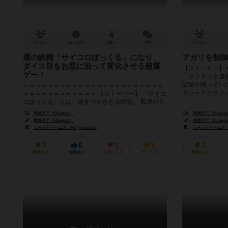
3～6人
20～60分
8歳～
0件
3～6人
運の妖精「サイコロぽっくる」になり、
アガリを制御
ダイス目をお題に沿って変化させる超運
【ストーリー】
ゲー！
「ダシキッタ遺
記述が残ってい
＝＝＝＝＝＝＝＝＝＝＝＝＝＝＝＝＝＝＝＝＝＝＝
テン＝トゥサン」
＝＝＝＝＝＝＝＝＝＝＝＝ 【ストーリー】 『サイコ
ロぽっくる』とは、運をつかさどる精霊。 私達がサ
イコロを振った時、出る目...
尾根ギア（Onegear）
尾根ギア（Onegea
尾根ギア（Onegear）
尾根ギア（Onegea
ふらっとゲームス（FR@ games）
ふらっとゲームス（F
7
6
1
9
3
興味あり
経験あり
お気に入り
持ってる
興味あり