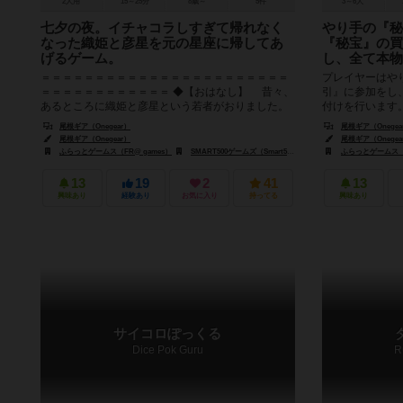
2人用
15～25分
8歳～
5件
3～6人
七夕の夜。イチャコラしすぎて帰れなく
やり手の『秘
なった織姫と彦星を元の星座に帰してあ
『秘宝』の買
げるゲーム。
し、全て本物
＝＝＝＝＝＝＝＝＝＝＝＝＝＝＝＝＝＝＝＝＝＝＝
プレイヤーはや
＝＝＝＝＝＝＝＝＝＝＝＝ ◆【おはなし】 昔々、
引』に参加をし
あるところに織姫と彦星という若者がおりました。
付けを行います
二人はお互いに夫婦（め...
総額が一番高いプ
尾根ギア（Onegear）
尾根ギア（Onegea
尾根ギア（Onegear）
尾根ギア（Onegea
ふらっとゲームス（FR@ games）
SMART500ゲームズ（Smart500 Games）
ふらっとゲームス（F
13
19
2
41
13
興味あり
経験あり
お気に入り
持ってる
興味あり
サイコロぽっくる
Dice Pok Guru
R