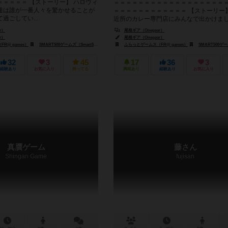
＝＝＝＝＝ 【ストーリー】 ハロウィ
＝＝＝＝＝＝＝＝＝＝＝＝＝＝＝＝＝＝
達は誰が一番人々を驚かせることが
＝＝＝＝＝＝＝＝＝＝＝＝ 【ストーリー
過ごしてい...
近所のカレー専門店にみんなで出かけまし
を注文し、みんなで美味し...
r）
尾根ギア（Onegear）
r）
尾根ギア（Onegear）
R@ games）
SMART500ゲームズ（Smart500 Games）
ふらっとゲームス（FR@ games）
SMART500ゲームズ（Sm
32
3
45
17
36
3
経験あり
お気に入り
持ってる
興味あり
経験あり
お気に入り
真贋ゲーム
藤さん
Shingan Game
fujisan