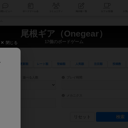
索
新着レビュー
ボードゲーム会
コミュニティ
掲示板一覧
ーム
尾根ギア（Onegear）
17個のボードゲーム
閉じる
、
更新順
レート順
登録順
人気順
注目順
投稿数
ワード検索ができます。
検索できます。
プレイ対象人数に含まれるボードゲームを指定します。
目安となる所要時間を指定することができ
遊べる人数
プレイ時間
物などモチーフ・ストーリーを指定することができます。直感的にゲームシステムを理解
ゲーム性を構成するコアシステムです。主
バー
メカニクス
リセット