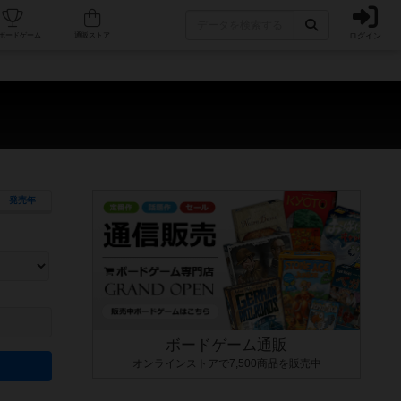
ログイン
カフェ/店舗
人気ボードゲーム
通販ストア
発売年
ます。マニュアルを読む時間や参加者へのルール説明時間は含まれていないため、初めて遊
できるよう、中世ファンタジー・クッキング・海賊同士の対決など、ゲームコンセプトを絞
にボードゲームに慣れている方向けの絞込機能です。例えば「ダイスロール」はランダム値
ボードゲーム通販
オンラインストアで7,500商品を販売中