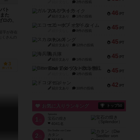
0件
紹介文なし
2件の投稿
バト
ガルフストライク
46
PT
また
紹介文あり
1件の投稿
ゼロの、
エコーズ・オブ・タイム
45
PT
紹介文なし
8件の投稿
苗字が存在
たくさんの
スカルキング
45
！ このゲ
PT
紹介文あり
12件の投稿
海兵隊
45
PT
紹介文あり
1件の投稿
3
Bitter End ブタペスト救出作戦
持ってる
45
PT
紹介文なし
1件の投稿
ドコジャン
42
PT
紹介文あり
10件の投稿
お気に入りランキング
トップ50
Splendor
1
宝石の煌き
位
4041名
Die Siedler von Catan
2
カタン
位