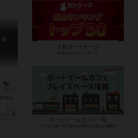
ル版
人気ボードゲーム
総合おすすめランキング
2件
のエレ
。 そこに
ないのに勝
ボードゲームカフェ一覧
るゴースト
ボドゲが遊べる店舗を全国500店舗以上掲載中