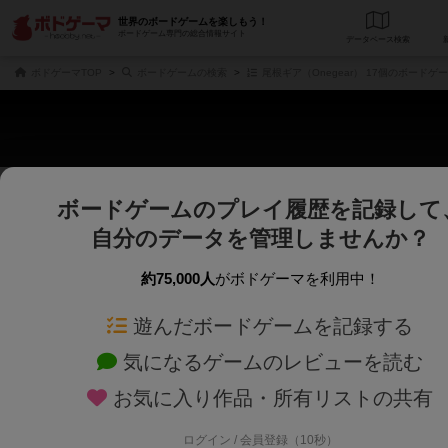
世界のボードゲームを楽しもう！
ボードゲーム専門の総合情報サイト
データベース
検
ボドゲーマTOP
ボードゲームの検索
尾根ギア（Onegear） 17個のボードゲ
ボードゲームのプレイ履歴を記録して
さくさく表示
じっくり表示
自分のデータを管理しませんか？
商品名、商品説明文、デザイナー名、テーマ名、メカニクス名を対象にフリー
ゲームデザイナー名を指定して
フリーワード
ゲームデザイナー
約75,000人
がボドゲーマを利用中！
遊んだボードゲームを記録する
対象年齢を指定します。
世界観や登場人
対象年齢
テーマ/フレー
気になるゲームのレビューを読む
お気に入り作品・所有リストの共有
ログイン / 会員登録（10秒）