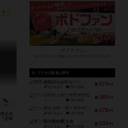
71
持ってる
ボドファン
ボードゲームに特化したクラウドファンディング
アクセス数 急上昇中
無限まちがいさがし
574
PT
紹介文あり
2件の投稿
リワイルド：サウスアメリカ
389
PT
紹介文なし
2件の投稿
4件
アンダー・ザ・テーブラー
378
PT
紹介文あり
1件の投稿
提供され
『正体
宵と暁の呪文書
133
PT
紹介文あり
8件の投稿