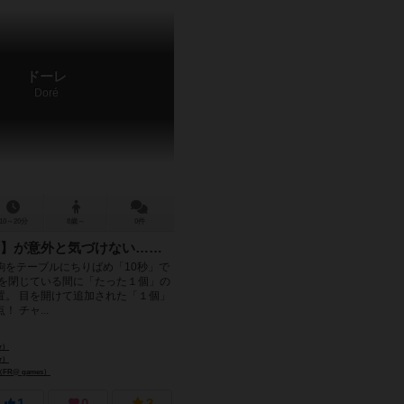
ドーレ
Doré
10～20分
8歳～
0件
】が意外と気づけない……
駒をテーブルにちりばめ「10秒」で
目を閉じている間に「たった１個」の
置。 目を開けて追加された「１個」
 チャ...
r）
r）
R@ games）