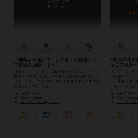
ディグゲッサー
Dig Guessr
4人用
15分前後
8歳～
0件
2～6人
『崩落』を避けて、より多くの採掘メカ
6枚の手札を
で資源を回収しよう！
ヤニブ系セッ
【ストーリー】 あなたは惑星採掘会社のオーナー。
【ストーリー】
採掘メカを使って誰よりも多くの資源を集めましょ
に脱出してくだ
う！ しかし、全員が多くのメカを派遣すると地盤が
く。乗組員達は
崩落してしまい 派遣し...
ッド」へと向かっ
尾根ギア（Onegear）
尾根ギア（Onegea
尾根ギア（Onegear）
尾根ギア（Onegea
ふらっとゲームス（FR@ games）
ふらっとゲームス（F
1
0
0
1
3
興味あり
経験あり
お気に入り
持ってる
興味あり