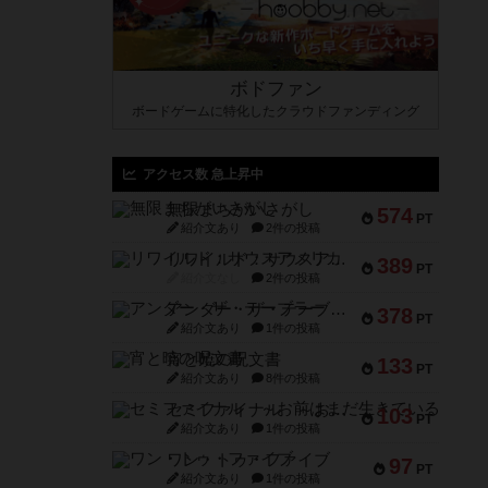
ボドファン
ボードゲームに特化したクラウドファンディング
アクセス数 急上昇中
無限まちがいさがし
574
PT
紹介文あり
2件の投稿
リワイルド：サウスアメリカ
389
PT
紹介文なし
2件の投稿
アンダー・ザ・テーブラー
378
PT
紹介文あり
1件の投稿
宵と暁の呪文書
133
PT
紹介文あり
8件の投稿
セミファイナル ～お前はまだ生きている～
103
PT
紹介文あり
1件の投稿
ワン・トゥ・ファイブ
97
PT
紹介文あり
1件の投稿