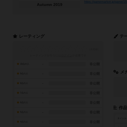
https://gamemarket.jp/game/1
Autumn 2019
レーティング
テ
レーティングを行うには
ログイン
が必要です
-
非公開
10点の人
メ
-
非公開
9点の人
-
非公開
8点の人
-
非公開
7点の人
-
非公開
6点の人
作
-
非公開
5点の人
タイトル
-
非公開
4点の人