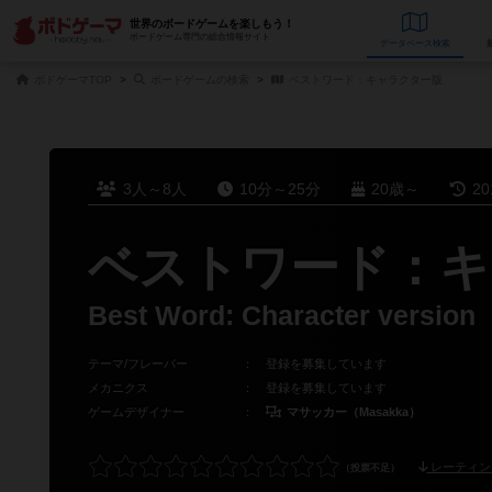
世界のボードゲームを楽しもう！
ボードゲーム専門の総合情報サイト
データベース
検
ボドゲーマTOP
ボードゲームの検索
ベストワード：キャラクター版
3人～8人
10分～25分
20歳～
2
ベストワード：キ
Best Word: Character version
テーマ/フレーバー
：
登録を募集しています
メカニクス
：
登録を募集しています
ゲームデザイナー
：
マサッカー（Masakka）
レーティン