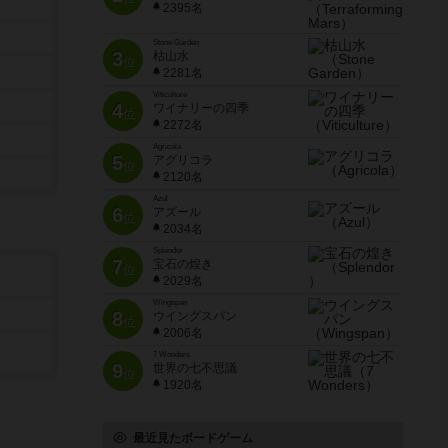
2395名
Stone Garden
3
枯山水
位
2281名
Viticulture
4
ワイナリーの四季
位
2272名
Agricola
5
アグリコラ
位
2120名
Azul
6
アズール
位
2034名
Splendor
7
宝石の煌き
位
2029名
Wingspan
8
ウイングスパン
位
2006名
7 Wonders
9
世界の七不思議
位
1920名
最近見たボードゲーム