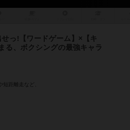
ュー
店舗/
カフェ
リプレイ
日記
戦略
・コツ
ルール
せっ!【ワードゲーム】×【キ
始まる、ボクシングの最強キャラ
や短距離走など、
。