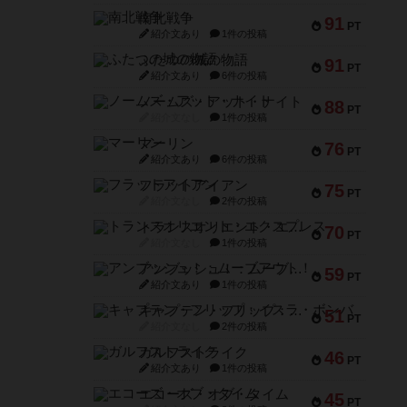
南北戦争
91
PT
紹介文あり
1件の投稿
ふたつの城の物語
91
PT
紹介文あり
6件の投稿
ノームズ・アット・ナイト
88
PT
紹介文なし
1件の投稿
マーリン
76
PT
紹介文あり
6件の投稿
フラットアイアン
75
PT
紹介文なし
2件の投稿
トランスオリエント・エクスプレス
70
PT
紹介文なし
1件の投稿
アンブッシュ！：ムーブアウト！
59
PT
紹介文あり
1件の投稿
キャプテン・フリップ：イスラ・ボンバ
51
PT
紹介文なし
2件の投稿
ガルフストライク
46
PT
紹介文あり
1件の投稿
エコーズ・オブ・タイム
45
PT