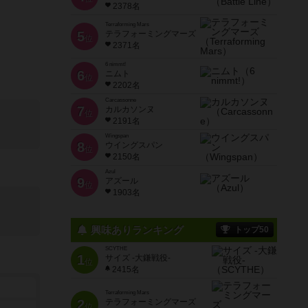
2378名
Terraforming Mars
5
テラフォーミングマーズ
位
2371名
6 nimmt!
6
ニムト
位
2202名
Carcassonne
7
カルカソンヌ
位
2191名
Wingspan
8
ウイングスパン
位
2150名
Azul
9
アズール
位
1903名
興味ありランキング
トップ50
SCYTHE
1
サイズ -大鎌戦役-
位
2415名
Terraforming Mars
2
テラフォーミングマーズ
位