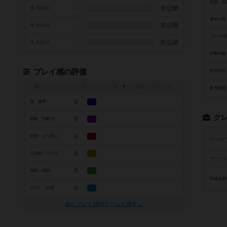
原題・英
-
非公開
3点の人
参加人数
-
非公開
2点の人
プレイ時
-
非公開
1点の人
対象年齢
プレイ感の評価
発売時期
トグルスイッチを押すとプレイ感（
※
）の投票ができます
参考価格
0
運・確率
ク
0
戦略・判断力
0
交渉・立ち回り
ゲームデ
0
心理戦・ブラフ
アートワ
0
攻防・戦闘
関連企業
0
アート・外見
似たプレイ感のゲームを探す→