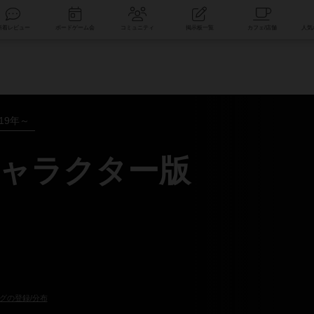
索
新着レビュー
ボードゲーム会
コミュニティ
掲示板一覧
019年～
ャラクター版
グの登録/分布