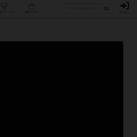
ログイン
カフェ/店舗
人気ボードゲーム
通販ストア