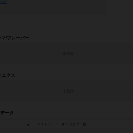
50847
ーマ/フレーバー
未登録
カニクス
未登録
品データ
ベストワード：キャラクター版