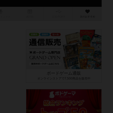
/インスト
掲示板
拡張/関連
作
次のおすすめ
ボードゲーム通販
オンラインストアで7,500商品を販売中