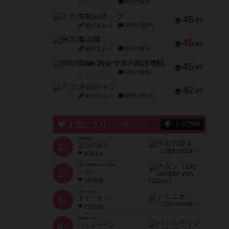
紹介文なし
8件の投稿
スカルキング
45
PT
紹介文あり
12件の投稿
海兵隊
45
PT
紹介文あり
1件の投稿
Bitter End ブタペスト救出作戦
45
PT
紹介文なし
1件の投稿
ドコジャン
42
PT
紹介文あり
10件の投稿
お気に入りランキング
トップ50
Splendor
1
宝石の煌き
位
4041名
Die Siedler von Catan
2
カタン
位
3616名
Dominion
3
ドミニオン
位
2530名
Battle Line
4
バトルライン
位