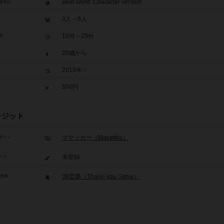
Best Word: Character version
題表記
3人～8人
10分～25分
間
20歳から
2019年～
500円
レジット
マサッカー（Masakka）
ザイン
未登録
ーク
39芸夢（Thank-you Game）
/団体