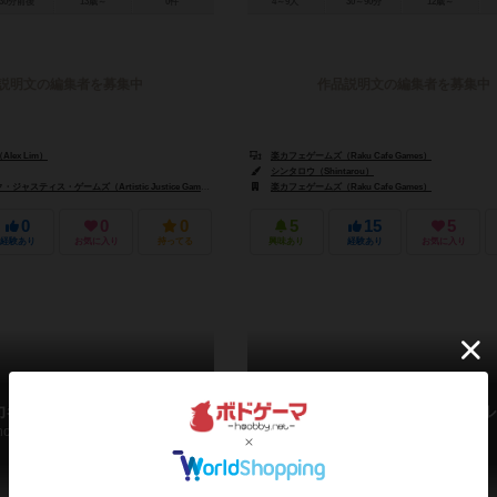
30分前後
13歳～
0件
4～9人
30～90分
12歳～
説明文の編集者を募集中
作品説明文の編集者を募集中
ex Lim）
楽カフェゲームズ（Raku Cafe Games）
シンタロウ（Shintarou）
スティス・ゲームズ（Artistic Justice Games）
KOSMOS）
楽カフェゲームズ（Raku Cafe Games）
0
0
0
5
15
5
経験あり
お気に入り
持ってる
興味あり
経験あり
お気に入り
力者バトルロワイヤル
筋トレバトルロワイヤル
oryokusha Battle Royal
Muscle Battle Royale