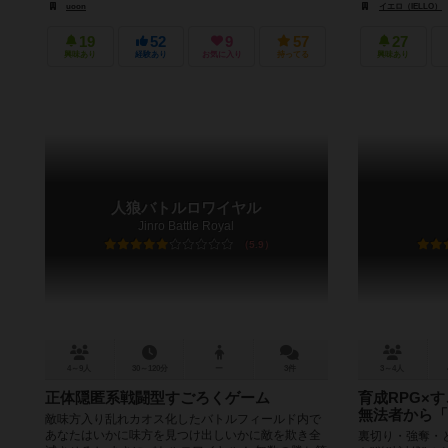
uoon
イエロ（IELLO）
19
52
9
57
27
興味あり
経験あり
お気に入り
持ってる
興味あり
人狼バトルロワイヤル
Jinro Battle Royal
5.9
4～9人
30～120分
ー
3件
3～4人
正体隠匿系戦闘型すごろくゲーム
育成RPG×
無法者から「
敵味方入り乱れカオス化したバトルフィールド内で
あなたはいかに味方を見つけ出しいかに敵を欺き全
裏切り・強奪・