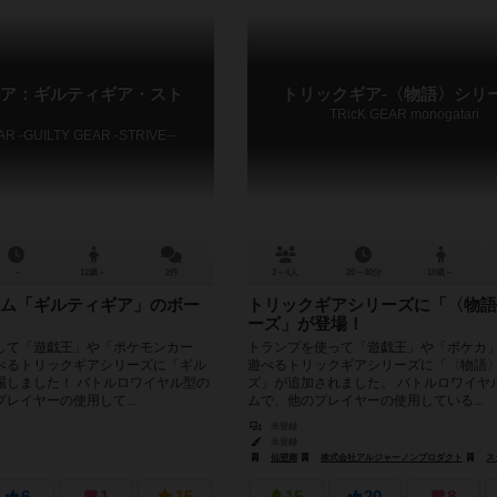
ア：ギルティギア・スト
トリックギア-〈物語〉シリー
TRicK GEAR monogatari
AR -GUILTY GEAR -STRIVE--
－
12歳～
2件
2～4人
20～40分
10歳～
ム「ギルティギア」のボー
トリックギアシリーズに「〈物語
ーズ」が登場！
して「遊戯王」や「ポケモンカー
トランプを使って「遊戯王」や「ポケカ
べるトリックギアシリーズに「ギル
遊べるトリックギアシリーズに「〈物語
場しました！ バトルロワイヤル型の
ズ」が追加されました。 バトルロワイヤ
レイヤーの使用して...
ムで、他のプレイヤーの使用している...
未登録
未登録
仙望廊
株式会社アルジャーノンプロダクト
スタジ