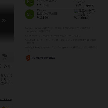
8
ウイングスパン
位
2006名
7 Wonders
9
世界の七不思議
位
1919名
ズ-
※Apple、Apple のロゴ は、米国および他の国々で登録された
Apple Inc.の商標です。
※App Store は、Apple Inc.のサービスマークです。
※Android は、グーグル インコーポレイテッドの商標または登録商
標です。
※Google Play とそのロゴは、Google Inc.の商標または登録商標で
す。
2件
〉シリ
」みたいに
〉シリー
ル型のゲー
オオゾン(Studio OZON)