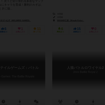
よ！ 次々と切り替わる多彩なマップ
みにキャラを育成！勝利のカギは、
きに協...
未登録
未登録
げーむず（MR.&MRS. GAMES）
WASABI工房（Wasabi Kobo）
6
1
11
6
15
0
経験あり
お気に入り
持ってる
興味あり
経験あり
お気に入り
テイルゲームズ：バトル
人狼バトルロワイヤル2
Jinro Battle Royal 2
le Games: The Battle Royale