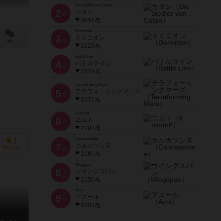
Die Siedler von Catan
2
カタン
位
3616名
Dominion
3
ドミニオン
位
0件
2529名
Battle Line
4
バトルライン
位
2378名
Terraforming Mars
5
テラフォーミングマーズ
位
2371名
6 nimmt!
6
ニムト
位
2202名
Carcassonne
1
7
カルカソンヌ
持ってる
位
2191名
Wingspan
8
ウイングスパン
位
2150名
Azul
9
アズール
位
1903名