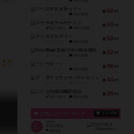
紹介文なし
1件の投稿
0件
スペクタキュラー
60
PT
紹介文なし
1件の投稿
スモールワールド
59
PT
紹介文あり
13件の投稿
ギャンブラー
58
PT
紹介文なし
2件の投稿
Bitter End ブタペスト救出作戦
52
PT
紹介文なし
1件の投稿
18
ラピード
46
持ってる
PT
紹介文なし
1件の投稿
ザ・フラッフィー・ライト
44
PT
紹介文なし
0件の投稿
ふたつの城の物語
39
PT
紹介文あり
6件の投稿
お気に入りランキング
トップ50
Splendor
1
宝石の煌き
位
4041名