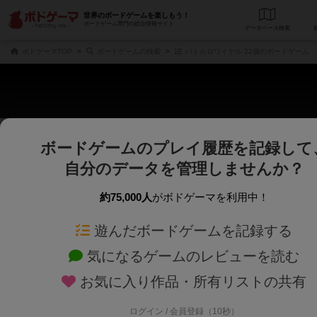
世界のボードゲームを楽しもう！
ボードゲーム専門の総合情報サイト
データベース
検
ボドゲーマTOP
ボードゲームの検索
バトルロワイヤル 22個のボードゲーム
ボードゲームのプレイ履歴を記録して
さくさく表示
じっくり表示
自分のデータを管理しませんか？
商品名、商品説明文、デザイナー名、テーマ名、メカニクス名を対象にフリー
ゲームデザイナー名を指定して
フリーワード
ゲームデザイナー
約75,000人
がボドゲーマを利用中！
遊んだボードゲームを記録する
対象年齢を指定します。
世界観や登場人
対象年齢
テーマ/フレー
気になるゲームのレビューを読む
お気に入り作品・所有リストの共有
ログイン / 会員登録（10秒）