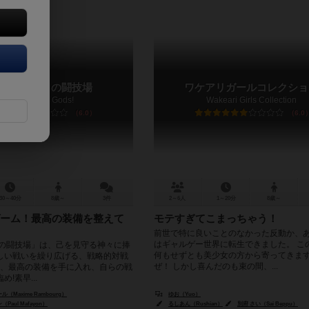
ーナ：神々の闘技場
ワケアリガールコレクショ
Arena: For the Gods!
Wakeari Girls Collection
6.0
6.0
30～40分
8歳～
3件
2～6人
1～20分
8歳～
ーム！最高の装備を整えて
モテすぎてこまっちゃう！
前世で特に良いことのなかった反動か、
はギャルゲー世界に転生できました。 こ
々の闘技場」は、己を見守る神々に捧
何もせずとも美少女の方から寄ってきま
しい戦いを繰り広げる、戦略的対戦
ぜ！ しかし喜んだのも束の間、...
胆に、最高の装備を手に入れ、自らの戦
!素早...
Maxime Rambourg）
ゆお（Yuo）
aul Mafayon）
るしあん（Rushian）
別府 さい（Sai Beppu）