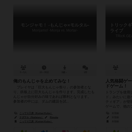
モンジャモ！ -もんじゃ×モルタル-
トリックギ
Monjamo! -Monja vs. Mortar-
ライブ
TRicK GE
3～5人
10～30分
8歳～
1件
－
俺のもんじゃを止めてみな！
人気格闘ゲー
ドゲーム！
プレイヤは「巨大もんじゃ祭り」の参加者とな
り、鉄板上に巨大もんじゃを作ります。完成したも
トランプを使用
んじゃが自分好みの味であれば勝利となります。
ド」みたいに遊
参加者の中には、ダムの建設を試...
ティギア」が登
ゲームで、他のプ
こってり工房（Kotteri Kobo）
未登録
ナダテル（Nadateru）
Rimoka
未登録
こってり工房（Kotteri Kobo）
未登録