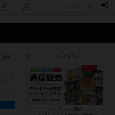
ログイン
カフェ/店舗
人気ボードゲーム
通販ストア
発売年
ます。マニュアルを読む時間や参加者へのルール説明時間は含まれていないため、初めて遊
できるよう、中世ファンタジー・クッキング・海賊同士の対決など、ゲームコンセプトを絞
にボードゲームに慣れている方向けの絞込機能です。例えば「ダイスロール」はランダム値
ボードゲーム通販
オンラインストアで7,500商品を販売中