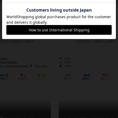
180分前後
ー
0件
－
－
ー
説明文の編集者を募集中
作品説明文の編集者を募集中
 Taro）
未登録
mu Yamazaki）
未登録
（Megalomaniac Game）
サイシュピール（Sai Spiel）
未登録
19
1
19
0
0
0
経験あり
お気に入り
持ってる
興味あり
経験あり
お気に入り