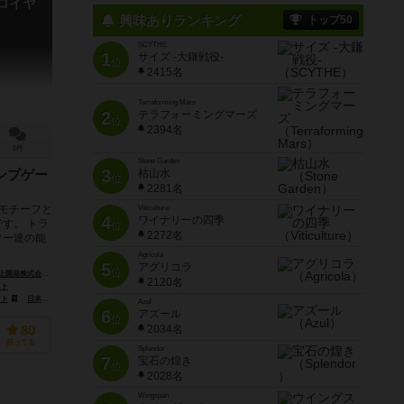
・ロイヤ
興味ありランキング
トップ50
SCYTHE
1
サイズ -大鎌戦役-
位
2415名
Terraforming Mars
2
テラフォーミングマーズ
位
2394名
6件
Stone Garden
3
枯山水
ンプゲー
位
2281名
モチーフと
Viticulture
4
ワイナリーの四季
す。 トラ
位
2272名
ター達の能
Agricola
5
アグリコラ
位
社（OTEMOTO GAMES）
2120名
クト
クト
日本卓上開発株式会社（OTEMOTO GAMES）
Azul
6
アズール
位
2034名
80
持ってる
Splendor
7
宝石の煌き
位
2028名
Wingspan