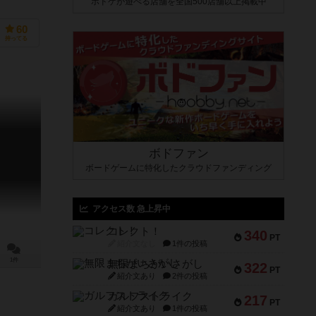
ボドゲが遊べる店舗を全国500店舗以上掲載中
60
持ってる
ボドファン
ボードゲームに特化したクラウドファンディング
アクセス数 急上昇中
コレクト！
340
PT
紹介文なし
1件の投稿
1件
無限まちがいさがし
322
PT
紹介文あり
2件の投稿
ガルフストライク
217
PT
紹介文あり
1件の投稿