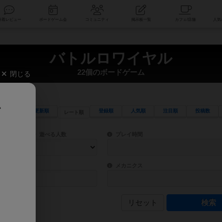
索
新着レビュー
ボードゲーム会
コミュニティ
掲示板一覧
バトルロワイヤル
22個のボードゲーム
閉じる
、
更新順
登録順
人気順
注目順
投稿数
レート順
ワード検索ができます。
検索できます。
プレイ対象人数に含まれるボードゲームを指定します。
目安となる所要時間を指定することができ
遊べる人数
プレイ時間
物などモチーフ・ストーリーを指定することができます。直感的にゲームシステムを理解
ゲーム性を構成するコアシステムです。主
バー
メカニクス
リセット