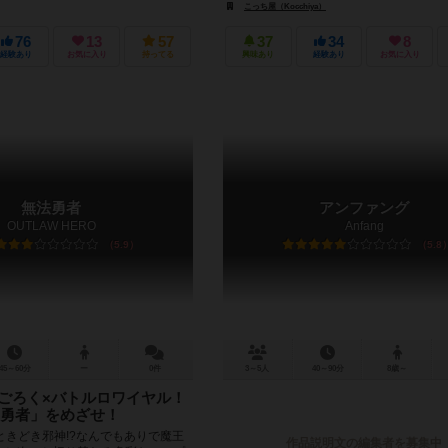
こっち屋（Kocchiya）
76
13
57
37
34
8
経験あり
お気に入り
持ってる
興味あり
経験あり
お気に入り
無法勇者
アンファング
OUTLAW HERO
Anfang
5.9
5.8
45～60分
ー
0件
3～5人
40～90分
8歳～
すごろく×バトルロワイヤル！
勇者」をめざせ！
ときどき邪神!?なんでもありで魔王
作品説明文の編集者を募集中