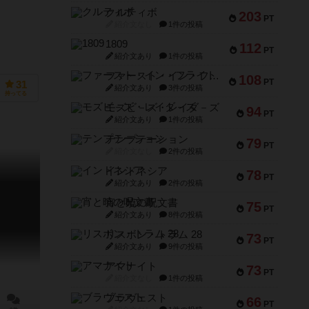
クルティボ
203
PT
紹介文なし
1件の投稿
1809
112
PT
紹介文あり
1件の投稿
ファースト・イン・フライト
108
PT
31
紹介文あり
3件の投稿
持ってる
モズビ－ズ・レイダ－ズ
94
PT
紹介文あり
1件の投稿
テンプテーション
79
PT
紹介文なし
2件の投稿
インドネシア
78
PT
紹介文あり
2件の投稿
宵と暁の呪文書
75
PT
紹介文あり
8件の投稿
リスボン・トラム 28
73
PT
紹介文あり
9件の投稿
アマナイト
73
PT
紹介文なし
1件の投稿
ブラヴェスト
66
PT