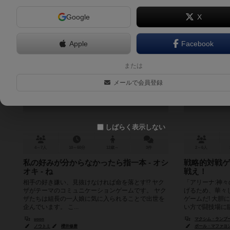
Google
X
Apple
Facebook
からあげにレモンをかけるとあり得
アリ
または
ないほどキレるお嬢様
メールで会員登録
Kala-age Lemon Princess
6.2
しばらく表示しない
4～7人
10～60分
12歳～
3件
2～6人
私の好みが分からなかったら指一本 - オシ
戦略的対戦ゲ
オキ - ね
戦え！
相手の好き嫌い、見抜けなければ命を落とす⁉ ヤク
「アリーナ:神
ザがテーマのコミュニケーションゲームです。 ヤク
げるため、華々
ザたちは組長の一人娘に気に入られることで出世を
ゲームだ! 大
企んでいます。 こ...
い方で闘技場に臨め
uoon
マクシム・ランブール（
ノウトミ
櫻井修磨
ポール・マファヨン（P