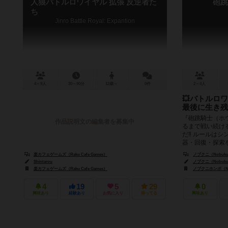
人狼バトルロワイヤル 拡張 反逆者た
砲跳
ち
Jinro Battle Royal: Expantion
4～9人
30～90分
12歳～
0件
2～4人
💥バトルロ
最後に生き残
『砲跳騎士（ホ
作品説明文の編集者を募集中
るまで戦い続け
だ‼️ ルールは
器・回復・探索を
楽カフェゲームズ（Raku Cafe Games）
ノブクニ（Nobuku
Shintarou
ノブクニ（Nobuku
楽カフェゲームズ（Raku Cafe Games）
ノブクニホンポ（Nob
4
19
5
29
0
興味あり
経験あり
お気に入り
持ってる
興味あり