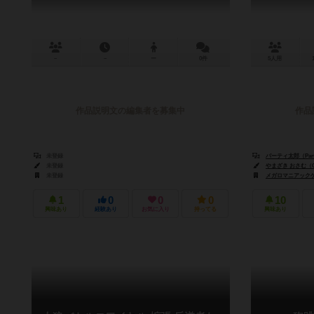
－
－
ー
0件
5人用
作品説明文の編集者を募集中
作品
未登録
パーティ太郎（Party
未登録
やまざき おさむ（Osa
未登録
メガロマニアックゲーム
1
0
0
0
10
興味あり
経験あり
お気に入り
持ってる
興味あり