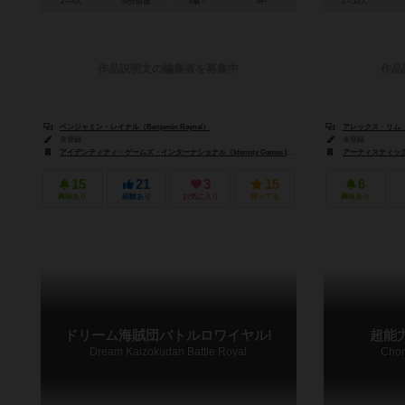
2～4人
30分前後
8歳～
0件
1～10人
作品説明文の編集者を募集中
作品
ベンジャミン・レイナル（Benjamin Raynal）
アレックス・リム（Al
未登録
未登録
アイデンティティ・ゲームズ・インターナショナル（Identity Games International B.V.）
アーティスティック・ジャ
コスモス（
15
21
3
15
6
興味あり
経験あり
お気に入り
持ってる
興味あり
ドリーム海賊団バトルロワイヤル!
超能
Dream Kaizokudan Battle Royal
Chon