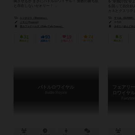
滅させるか まさにバトルロワイヤル！ 無数の勝ち筋
を"単独討伐"せ
と存在しないセオリー！ ...
を回って自分好
カネとクスリ!? と
シンタロウ（Shintarou）
すりみ（SURIMI）
トモミ (Tomomi)
未登録
楽カフェゲームズ（Raku Cafe Games）
みすたーあんどみせす
31
93
19
74
5
興味あり
経験あり
お気に入り
持ってる
興味あり
バトルロワイヤル
フェアリー
Battle Royale
ロワイヤル
Fairyta