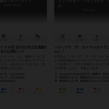
騎士 / ホウトナイト
トリックギア - ペルソナ5 ザ
HORT NIGHT
ル-
Trick Gear
15～30分
8歳～
0件
2～4人
20～40分
10歳～
ワイヤル💥 自分以外は全員敵‼
ペルソナ5 ザ・ロイヤルがトラ
るのは俺だっ‼︎
ムに！
ウトナイト）』は、最後の一人にな
本作品は『ペルソナ5 ザ・ロイヤル』を
るバトルロワイヤル型カードゲーム
した対戦型能力バトルロワイアルゲームで
シンプル。山札からカードを引き、武
ンプを用いて、作中に登場するキャラク
駆使しながら戦...
力を駆使しながら、最後まで生き...
ni）
ハラダ（Harada）
スタジオオゾン(Studio OZON)
仙望廊
日本卓上開発株式会
ni）
ハラダ（Harada）
株式会社アトラス
株式会社アルジャーノンプロダ
ukuni Honpo）
株式会社アトラス
株式会社アルジャーノンプロダ
0
1
0
29
44
11
経験あり
お気に入り
持ってる
興味あり
経験あり
お気に入り