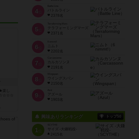
Battle Line
4
バトルライン
位
2378名
Terraforming Mars
5
テラフォーミングマーズ
位
2371名
6 nimmt!
6
ニムト
位
2202名
Carcassonne
7
カルカソンヌ
位
2191名
Wingspan
8
ウイングスパン
位
ン
2150名
★楽し
Azul
9
アズール
☆☆☆☆
位
1903名
k
興味ありランキング
トップ50
SCYTHE
1
サイズ -大鎌戦役-
位
2415名