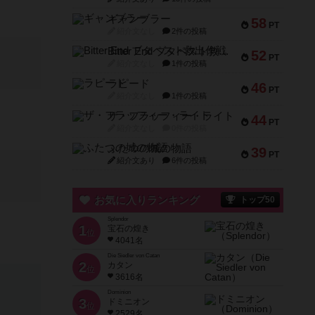
ギャンブラー
58
PT
紹介文なし
2件の投稿
Bitter End ブタペスト救出作戦
52
PT
紹介文なし
1件の投稿
ラピード
46
PT
紹介文なし
1件の投稿
ザ・フラッフィー・ライト
44
PT
紹介文なし
0件の投稿
ふたつの城の物語
39
PT
紹介文あり
6件の投稿
お気に入りランキング
トップ50
Splendor
1
宝石の煌き
位
4041名
Die Siedler von Catan
2
カタン
位
3616名
Dominion
3
ドミニオン
位
2529名