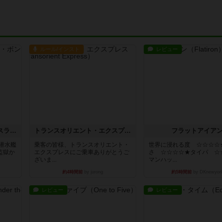
ルール/インスト
レビュー
キャプテン・フリップ：イスラ・ボンバ
トランスオリエント・エクスプレス
フラットアイア
潜水艦
乗客の皆様、トランスオリエント・
世界に浸れる度 ☆☆☆☆
監獄か
エクスプレスにご乗車ありがとうご
さ ☆☆☆☆★タイパ ☆
ざいま...
マンハッ...
約4時間前
by jurong
約5時間前
by DKnewyor
レビュー
レビュー