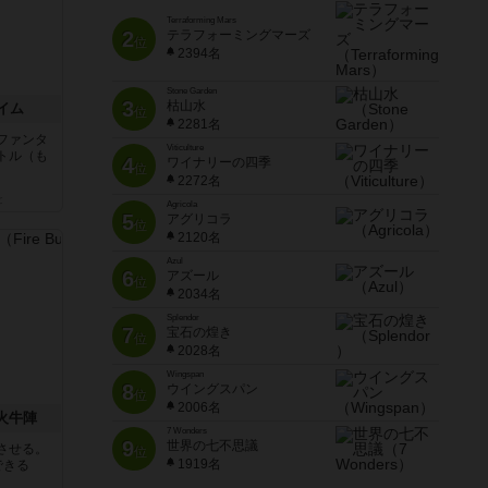
Terraforming Mars
2
テラフォーミングマーズ
位
2394名
Stone Garden
3
枯山水
イム
位
2281名
ファンタ
Viticulture
トル（も
4
ワイナリーの四季
位
2272名
と
Agricola
5
アグリコラ
位
2120名
Azul
6
アズール
位
2034名
Splendor
7
宝石の煌き
位
2028名
Wingspan
8
ウイングスパン
位
2006名
 火牛陣
7 Wonders
9
世界の七不思議
させる。
位
1919名
できる