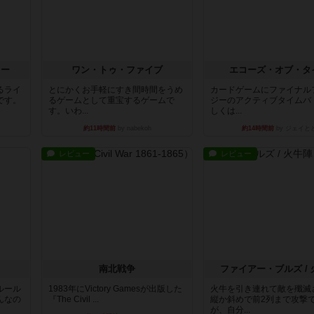
ラー
ワン・トゥ・ファイブ
エコーズ・オブ・タ
るライ
とにかくお手軽にすき間時間をうめ
カードゲームにファイナル
です。
るゲームとして重宝するゲームで
ジーのアクティブタイムバ
す。いわ...
しくは...
約11時間前
by nabekoh
約14時間前
by ジェイと
レビュー
レビュー
南北戦争
ファイアー・ブルズ /
ルール
1983年にVictory Gamesが出版した
火牛を引き連れて敵を殲滅
んなの
『The Civil ...
縦か斜めで前2列まで攻撃
が、自分...