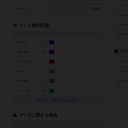
プレイ時
-
非公開
1点の人
対象年齢
プレイ感の評価
発売時期
トグルスイッチを押すとプレイ感（
※
）の投票ができます
参考価格
0
運・確率
ク
0
戦略・判断力
0
交渉・立ち回り
ゲームデ
0
心理戦・ブラフ
アートワ
0
攻防・戦闘
関連企業
0
アート・外見
似たプレイ感のゲームを探す→
データに関する報告