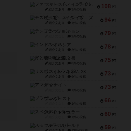
ファースト・イン・フライト
108
PT
紹介文あり
3件の投稿
モズビ－ズ・レイダ－ズ
94
PT
紹介文あり
1件の投稿
テンプテーション
79
PT
紹介文なし
2件の投稿
インドネシア
78
PT
紹介文あり
2件の投稿
宵と暁の呪文書
75
PT
紹介文あり
8件の投稿
リスボン・トラム 28
73
PT
紹介文あり
9件の投稿
アマナイト
73
PT
紹介文なし
1件の投稿
ブラヴェスト
66
PT
紹介文なし
1件の投稿
スペクタキュラー
60
PT
紹介文なし
1件の投稿
スモールワールド
59
PT
紹介文あり
13件の投稿