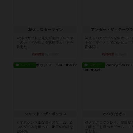
花火：スターマイン
アンダー・ザ・テーブ
自分のカードは見えず他のプレイヤ
笑えるバカゲームを集めてい
ーのカードが見える状態でカードを
トゲーマーとしてのレビュー
教えた...
正体隠...
約7時間前
by mob567
約9時間前
by toyota
レビュー
レビュー
シャット・ザ・ボックス
オバケだぞ～
とてもシンプルなダイスゲーム。2
対人アナログプレイ。簡単な
つのダイスを振って、出目の合計を
で誰とでも遊べるゲーム。こ
自分の...
子ども...