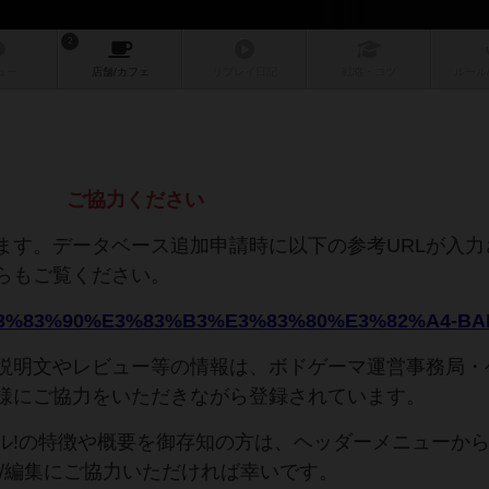
2
ュー
店舗/
カフェ
リプレイ
日記
戦略
・コツ
ルール
ご協力ください
ます。データベース追加申請時に以下の参考URLが入力
らもご覧ください。
説明文やレビュー等の情報は、ボドゲーマ運営事務局・
様にご協力をいただきながら登録されています。
ル!の特徴や概要を御存知の方は、ヘッダーメニューか
成/編集にご協力いただければ幸いです。