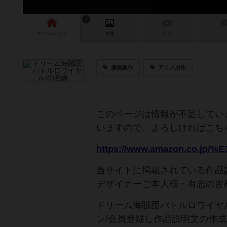
1
ゲーム
トップ
画像
動画
レビ
漫画原作
アニメ原作
このページは情報が不足してい
いますので、よろしければこち
当サイトに掲載されている作品
デザイナーご本人様・有志の皆
ドリーム海賊団バトルロワイヤ
ン/会員登録し作品説明文の作