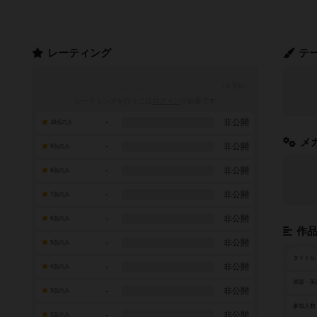
レーティング
テ
レーティングを行うには
ログイン
が必要です
-
非公開
10点の人
メ
-
非公開
9点の人
-
非公開
8点の人
-
非公開
7点の人
-
非公開
6点の人
作
-
非公開
5点の人
タイトル
-
非公開
4点の人
原題・英
-
非公開
3点の人
参加人数
-
非公開
2点の人