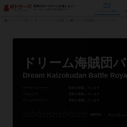
世界のボードゲームを楽しもう！
ボードゲーム専門の総合情報サイト
データベース
検
ボドゲーマTOP
ボードゲームの検索
ドリーム海賊団バトルロワイヤル!
ドリーム海賊団バ
Dream Kaizokudan Battle Roya
テーマ/フレーバー
：
登録を募集しています
メカニクス
：
登録を募集しています
ゲームデザイナー
：
登録を募集しています
レーティン