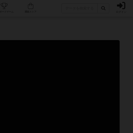
ログイン
カフェ/店舗
人気ボードゲーム
通販ストア