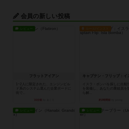
会員の新しい投稿
レビュー
ルール/インスト
フラットアイアン
1~2人に限定された、エンジンビル
イスラ・ボンバを探しに出航!
ド系のシステム選んだ企業ボードに
を装備し、あなたの乗組員を
街で...
ら解...
16分前
by あくり
約3時間前
by jurong
レビュー
レビュー