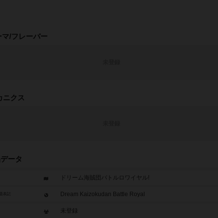
ーマ/フレーバー
未登録
カニクス
未登録
品データ
ドリーム海賊団バトルロワイヤル!
Dream Kaizokudan Battle Royal
題表記
未登録