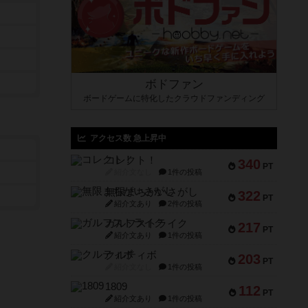
ボドファン
ボードゲームに特化したクラウドファンディング
アクセス数 急上昇中
コレクト！
340
PT
紹介文なし
1件の投稿
無限まちがいさがし
322
PT
紹介文あり
2件の投稿
ガルフストライク
217
PT
紹介文あり
1件の投稿
クルティボ
203
PT
紹介文なし
1件の投稿
1809
112
PT
紹介文あり
1件の投稿