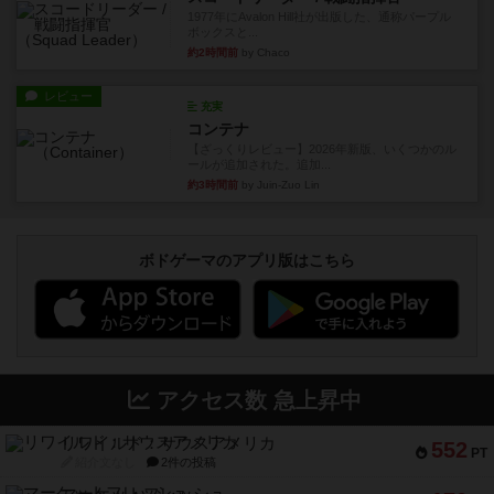
1977年にAvalon Hill社が出版した、通称パープル
ボックスと...
約2時間前
by Chaco
レビュー
充実
コンテナ
【ざっくりレビュー】2026年新版、いくつかのル
ールが追加された。追加...
約3時間前
by Juin-Zuo Lin
ボドゲーマのアプリ版はこちら
アクセス数 急上昇中
リワイルド：サウスアメリカ
552
PT
紹介文なし
2件の投稿