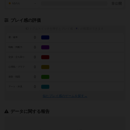
-
非公開
1点の人
プレイ感の評価
トグルスイッチを押すとプレイ感（
※
）の投票ができます
0
運・確率
0
戦略・判断力
0
交渉・立ち回り
0
心理戦・ブラフ
0
攻防・戦闘
0
アート・外見
似たプレイ感のゲームを探す→
データに関する報告