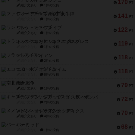
マーケットフレッシュ
170
PT
紹介文あり
1件の投稿
ファイアー・ブルズ / 火牛陣
141
PT
紹介文なし
1件の投稿
ワン・トゥ・ファイブ
122
PT
紹介文あり
1件の投稿
トランスオリエント・エクスプレス
119
PT
紹介文なし
1件の投稿
フラットアイアン
118
PT
紹介文なし
2件の投稿
エコーズ・オブ・タイム
118
PT
紹介文なし
8件の投稿
南北戦争
79
PT
紹介文あり
1件の投稿
キャプテン・フリップ：イスラ・ボンバ
72
PT
紹介文なし
2件の投稿
メメントオンラインタクティクス
70
PT
紹介文あり
4件の投稿
パーミッド
68
PT
紹介文なし
1件の投稿