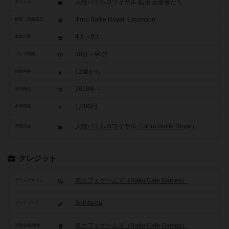
人狼バトルロワイヤル 拡張 反逆者たち
タイトル
Jinro Battle Royal: Expantion
原題・英題表記
4人～9人
参加人数
30分～90分
プレイ時間
12歳から
対象年齢
2018年～
発売時期
1,000円
参考価格
人狼バトルロワイヤル（Jinro Battle Royal）
関連作品
クレジット
楽カフェゲームズ（Raku Cafe Games）
ゲームデザイン
Shintarou
アートワーク
楽カフェゲームズ（Raku Cafe Games）
関連企業/団体