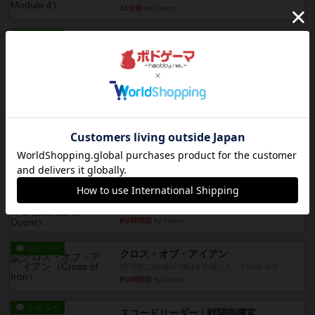
41分前
by Chaco
レビュー
ドミニオン：海辺
ドミニオン拡張第３弾で、主に持続カードが追加
されます。今弾以前のドミニ...
約1時間前
by aki
レビュー
充実
G.I.勝利への礎
1982年にAvalon Hill社が出版した『G.I.』に収録の
マッ...
約1時間前
by Chaco
レビュー
クレッシェンド・オブ・ドゥーム
1980年にAvalon Hill社が出版した『Crescendo o...
約2時間前
by Chaco
レビュー
クロス・オブ・アイアン
1978年にAvalon Hill社が出版した『Cross of Ir...
約2時間前
by Chaco
レビュー
スコードリーダー / 戦闘指揮官