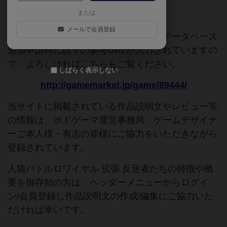
または
ご協力ください
メールで会員登録
このページは情報が不足しています。データベース
追加申請時に以下の参考URLが入力されていますの
で、よろしければこちらもご覧ください。
しばらく表示しない
http://gamemarket.jp/game/89444/
当サイトに掲載されている作品説明文やレビュー等
の情報は、ボドゲーマ運営事務局・ゲームデザイナ
ーご本人様・有志の皆様にご協力をいただきながら
登録されています。
人狼バトルロワイヤル 拡張 反逆者たちの特徴や概
要を御存知の方は、ヘッダーメニューからログイ
ン/会員登録し作品説明文の作成/編集にご協力いた
だければ幸いです。