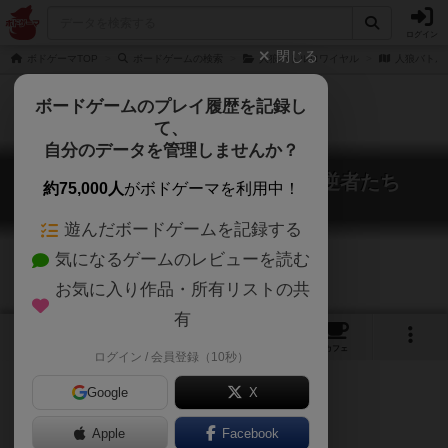
ログイン
閉じる
ボドゲーマTOP
ボードゲームの検索
人狼バトルロワイヤル
人狼バトル
ボードゲームのプレイ履歴を記録し
て、
自分のデータを管理しませんか？
人狼バトルロワイヤル 拡張 反逆者たち
約75,000人
がボドゲーマを利用中！
Jinro Battle Royal: Expantion
遊んだボードゲームを記録する
気になるゲームのレビューを読む
お気に入り作品・所有リストの共
有
1
2
トップ
画像
動画
レビュー
カフェ
ログイン / 会員登録（10秒）
Google
X
ゲームマーケット2018春（東京）
Apple
Facebook