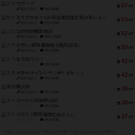
クリーグ
57
PT
紹介文あり
1件の投稿
セミファイナル ～お前はまだ生きている～
53
PT
紹介文あり
1件の投稿
ふたつの街の物語
52
PT
紹介文あり
18件の投稿
クランク! ：冒険者たち（拡張）
50
PT
紹介文あり
4件の投稿
とうほうの！
42
PT
紹介文なし
1件の投稿
スターマイン・ラミー ポケット
42
PT
紹介文あり
2件の投稿
海兵隊
39
PT
紹介文あり
1件の投稿
スーパーストア3000
39
PT
紹介文なし
1件の投稿
フリップ７：復讐心とともに
37
PT
紹介文なし
2件の投稿
※Apple、Apple のロゴ は、米国および他の国々で登録されたApple Inc.の商標です。