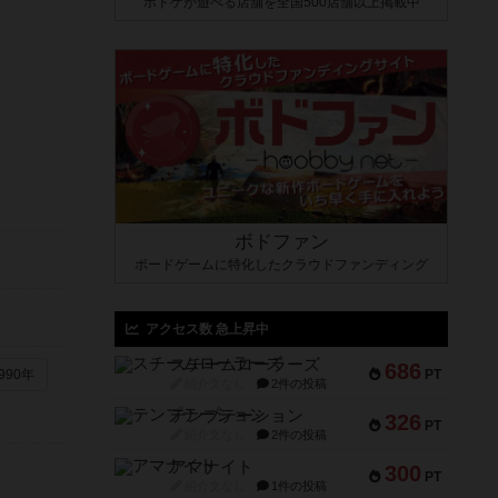
ボドゲが遊べる店舗を全国500店舗以上掲載中
ボドファン
ボードゲームに特化したクラウドファンディング
アクセス数 急上昇中
スチームローラーズ
686
PT
990年
紹介文なし
2件の投稿
テンプテーション
326
PT
紹介文なし
2件の投稿
アマナイト
300
PT
紹介文なし
1件の投稿