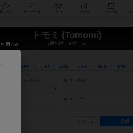
索
新着レビュー
ボードゲーム会
コミュニティ
掲示板一覧
トモミ (Tomomi)
1個のボードゲーム
閉じる
、
更新順
レート順
登録順
人気順
注目順
投稿数
ワード検索ができます。
検索できます。
プレイ対象人数に含まれるボードゲームを指定します。
目安となる所要時間を指定することができ
遊べる人数
プレイ時間
物などモチーフ・ストーリーを指定することができます。直感的にゲームシステムを理解
ゲーム性を構成するコアシステムです。主
バー
メカニクス
リセット