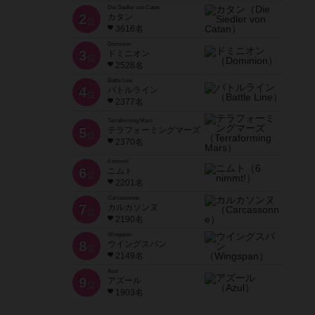
Die Siedler von Catan
2
カタン
位
3616名
Dominion
3
ドミニオン
位
2528名
Battle Line
4
バトルライン
位
2377名
Terraforming Mars
5
テラフォーミングマーズ
位
2370名
6 nimmt!
6
ニムト
位
2201名
Carcassonne
7
カルカソンヌ
位
2190名
Wingspan
8
ウイングスパン
位
2149名
Azul
9
アズール
位
1903名