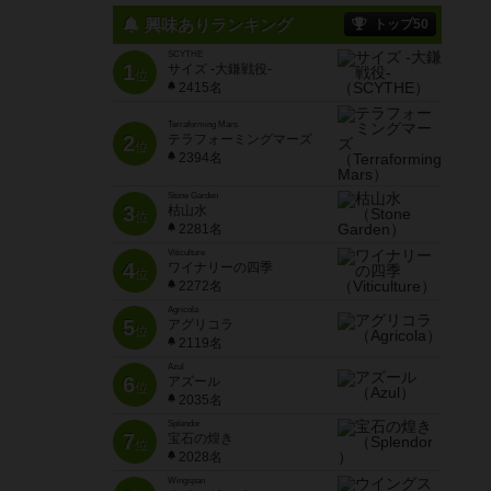
興味ありランキング
トップ50
SCYTHE
1
サイズ -大鎌戦役-
位
2415名
Terraforming Mars
2
テラフォーミングマーズ
位
2394名
Stone Garden
3
枯山水
位
2281名
Viticulture
4
ワイナリーの四季
位
2272名
Agricola
5
アグリコラ
位
2119名
Azul
6
アズール
位
2035名
Splendor
7
宝石の煌き
位
2028名
Wingspan