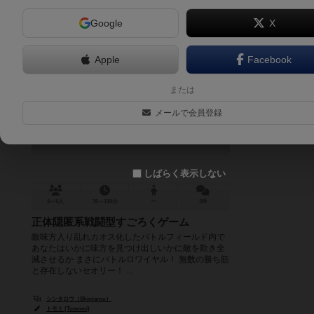
Google
X
Apple
Facebook
人狼バトルロワイヤル
または
Jinro Battle Royal
メールで会員登録
5.9
しばらく表示しない
4～9人
30～120分
ー
3件
正体隠匿系戦闘型すごろくゲーム
敵味方入り乱れカオス化したバトルフィールド内で
あなたはいかに味方を見つけ出しいかに敵を欺き全
滅させるか まさにバトルロワイヤル！ 無数の勝ち筋
と存在しないセオリー！ ...
シンタロウ（Shintarou）
トモミ (Tomomi)