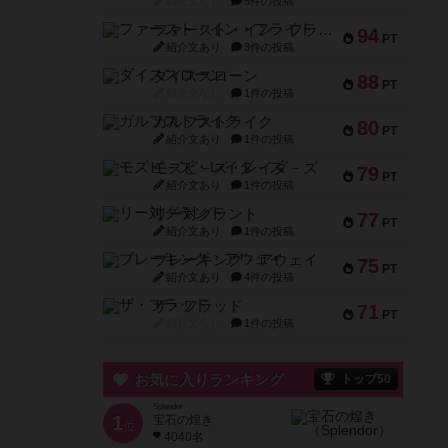
紹介文なし
5件の投稿
ファースト・イン・フライト
94
PT
紹介文あり
3件の投稿
ダイススローン
88
PT
紹介文なし
1件の投稿
ガルフストライク
80
PT
紹介文あり
1件の投稿
モズビ－ズ・レイダ－ズ
79
PT
紹介文あり
1件の投稿
リー対グラント
77
PT
紹介文あり
1件の投稿
ブレーキング・アウェイ
75
PT
紹介文あり
4件の投稿
ザ・フラッド
71
PT
紹介文なし
1件の投稿
お気に入りランキング
トップ50
Splendor
1
宝石の煌き
位
4040名