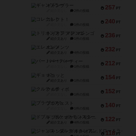
ギャンブラー
257
PT
紹介文なし
2件の投稿
コレクト！
240
PT
紹介文なし
1件の投稿
トリオンフ ア マレンゴ
236
PT
紹介文あり
1件の投稿
エレメンツ
232
PT
紹介文あり
4件の投稿
バー！パーティー
212
PT
紹介文なし
1件の投稿
ギョッと
154
PT
紹介文あり
1件の投稿
クルティボ
152
PT
紹介文なし
1件の投稿
ブラヴェスト
140
PT
紹介文なし
1件の投稿
ドブル：ポケットモンスター
122
PT
紹介文あり
4件の投稿
ジャンヌ・ダルク-オルレアン ドロー＆ライト
118
PT