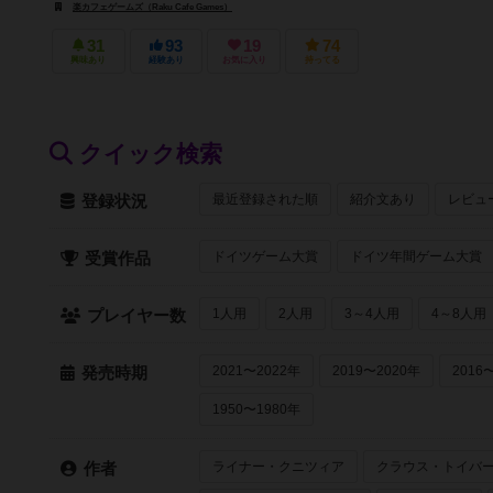
楽カフェゲームズ（Raku Cafe Games）
31
93
19
74
興味あり
経験あり
お気に入り
持ってる
クイック検索
最近登録された順
紹介文あり
レビュ
登録状況
ドイツゲーム大賞
ドイツ年間ゲーム大賞
受賞作品
1人用
2人用
3～4人用
4～8人用
プレイヤー数
2021〜2022年
2019〜2020年
2016
発売時期
1950〜1980年
ライナー・クニツィア
クラウス・トイバ
作者