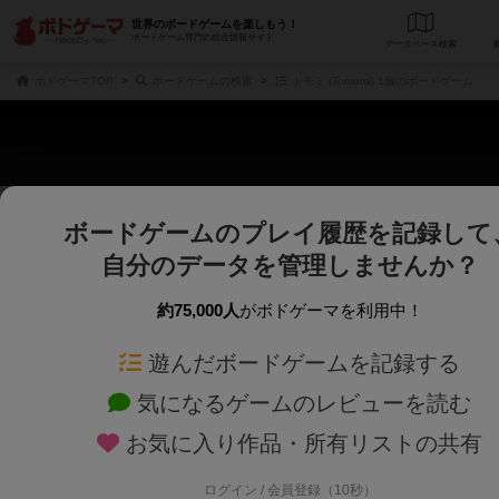
世界のボードゲームを楽しもう！
ボードゲーム専門の総合情報サイト
データベース
検
ボドゲーマTOP
ボードゲームの検索
トモミ (Tomomi) 1個のボードゲーム
ボードゲームのプレイ履歴を記録して
さくさく表示
じっくり表示
自分のデータを管理しませんか？
商品名、商品説明文、デザイナー名、テーマ名、メカニクス名を対象にフリー
ゲームデザイナー名を指定して
フリーワード
ゲームデザイナー
約75,000人
がボドゲーマを利用中！
遊んだボードゲームを記録する
対象年齢を指定します。
世界観や登場人
対象年齢
テーマ/フレー
気になるゲームのレビューを読む
お気に入り作品・所有リストの共有
ログイン / 会員登録（10秒）