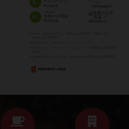
8
ウイングスパン
位
2006名
7 Wonders
9
世界の七不思議
位
1919名
※Apple、Apple のロゴ は、米国および他の国々で登録された
Apple Inc.の商標です。
※App Store は、Apple Inc.のサービスマークです。
※Android は、グーグル インコーポレイテッドの商標または登録商
標です。
※Google Play とそのロゴは、Google Inc.の商標または登録商標で
す。