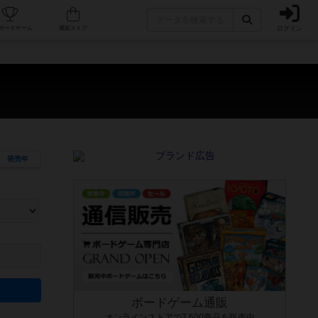
ログイン
カフェ/店舗
人気ボードゲーム
通販ストア
発売年
ます。マニュアルを読む時間や参加者へのルール説明時間は含まれていないため、初めて遊
できるよう、中世ファンタジー・クッキング・海賊同士の対決など、ゲームコンセプトを絞
にボードゲームに慣れている方向けの絞込機能です。例えば「ダイスロール」はランダム値
ボードゲーム通販
オンラインストアで7,500商品を販売中