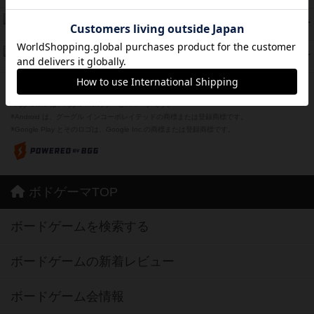
Bitter End ブタペスト救出作戦
45
PT
紹介文なし
1件の投稿
ドコジャン
42
PT
紹介文あり
10件の投稿
※Apple、Apple のロゴ は、米国および他の国々で登録されたApple Inc.の商標です。
※App Store は、Apple Inc.のサービスマークです。
※Android は、グーグル インコーポレイテッドの商標または登録商標です。
※Google Play とそのロゴは、Google Inc.の商標または登録商標です。
ボドゲーマTOP
ボードゲームを検索する
ボードゲームの新着レビュー
ボードゲーム会情報