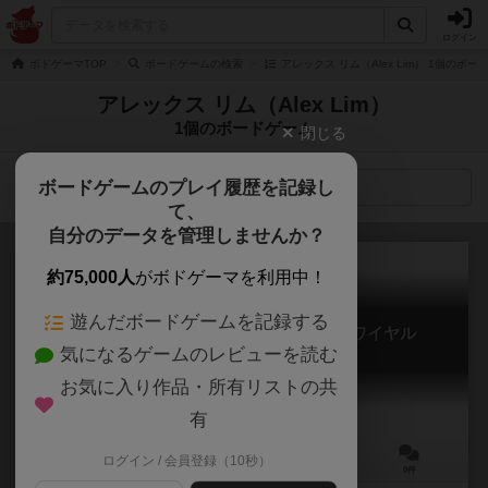
ログイン
ボドゲーマTOP
ボードゲームの検索
アレックス リム（Alex Lim） 1個のボー
アレックス リム（Alex Lim）
1個のボードゲーム
閉じる
ボードゲームのプレイ履歴を記録し
検索メニュー
て、
自分のデータを管理しませんか？
約75,000人
がボドゲーマを利用中！
遊んだボードゲームを記録する
フェアリーテイルゲームズ：バトルロワイヤル
気になるゲームのレビューを読む
Fairytale Games: The Battle Royale
お気に入り作品・所有リストの共
有
ログイン / 会員登録（10秒）
1～10人
30分前後
13歳～
0件