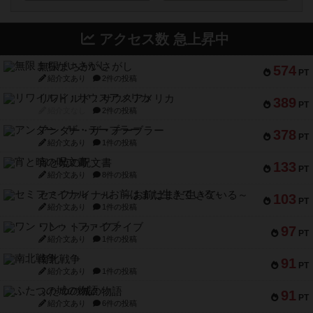
アクセス数 急上昇中
無限まちがいさがし
574
PT
紹介文あり
2件の投稿
リワイルド：サウスアメリカ
389
PT
紹介文なし
2件の投稿
アンダー・ザ・テーブラー
378
PT
紹介文あり
1件の投稿
宵と暁の呪文書
133
PT
紹介文あり
8件の投稿
セミファイナル ～お前はまだ生きている～
103
PT
紹介文あり
1件の投稿
ワン・トゥ・ファイブ
97
PT
紹介文あり
1件の投稿
南北戦争
91
PT
紹介文あり
1件の投稿
ふたつの城の物語
91
PT
紹介文あり
6件の投稿