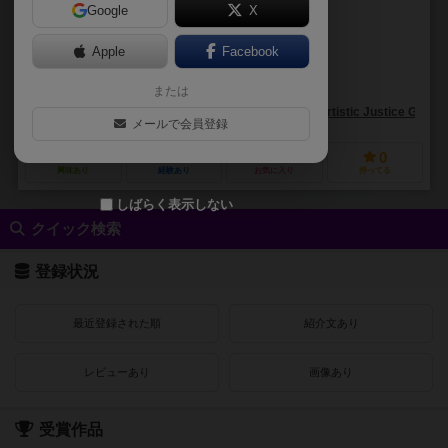
Google
X
作品説明文の編集者を募集中
Apple
Facebook
アレックス・リム（Alex Lim）
または
未登録
アーティスティック・ジャスティス・ゲームズ（Artistic Justice Game
メールで会員登録
6
0
0
0
興味あり
経験あり
お気に入り
持ってる
しばらく表示しない
クイック検索
登録状況
最近登録された順
紹介文あり
レビューあり
画像あり
受賞作品