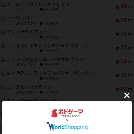
ノームズ・アット・ナイト
88
PT
紹介文なし
1件の投稿
マーリン
76
PT
紹介文あり
6件の投稿
フラットアイアン
75
PT
紹介文なし
2件の投稿
トランスオリエント・エクスプレス
70
PT
紹介文なし
1件の投稿
アンブッシュ！：ムーブアウト！
59
PT
紹介文あり
1件の投稿
キャプテン・フリップ：イスラ・ボンバ
51
PT
紹介文なし
2件の投稿
ガルフストライク
46
PT
紹介文あり
1件の投稿
エコーズ・オブ・タイム
45
PT
紹介文なし
8件の投稿
スカルキング
45
PT
紹介文あり
12件の投稿
海兵隊
45
PT
紹介文あり
1件の投稿