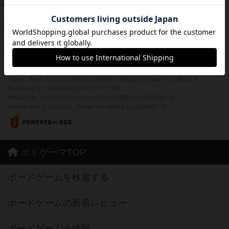
海兵隊
45
PT
紹介文あり
1件の投稿
Bitter End ブタペスト救出作戦
45
PT
紹介文なし
1件の投稿
ドコジャン
42
PT
紹介文あり
10件の投稿
※Apple、Apple のロゴ は、米国および他の国々で登録されたApple Inc.の商標です。
※App Store は、Apple Inc.のサービスマークです。
※Android は、グーグル インコーポレイテッドの商標または登録商標です。
※Google Play とそのロゴは、Google Inc.の商標または登録商標です。
ボドゲーマTOP
ボードゲームを検索する
ボードゲームの新着レビュー
ボードゲーム会情報