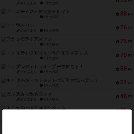
PT
紹介文あり
6件の投稿
ノームズ・アット・ナイト
88
PT
紹介文なし
1件の投稿
マーリン
76
PT
紹介文あり
6件の投稿
フラットアイアン
75
PT
紹介文なし
2件の投稿
トランスオリエント・エクスプレス
70
PT
紹介文なし
1件の投稿
アンブッシュ！：ムーブアウト！
59
PT
紹介文あり
1件の投稿
キャプテン・フリップ：イスラ・ボンバ
51
PT
紹介文なし
2件の投稿
ガルフストライク
46
PT
紹介文あり
1件の投稿
エコーズ・オブ・タイム
45
PT
紹介文なし
8件の投稿
スカルキング
45
PT
紹介文あり
12件の投稿