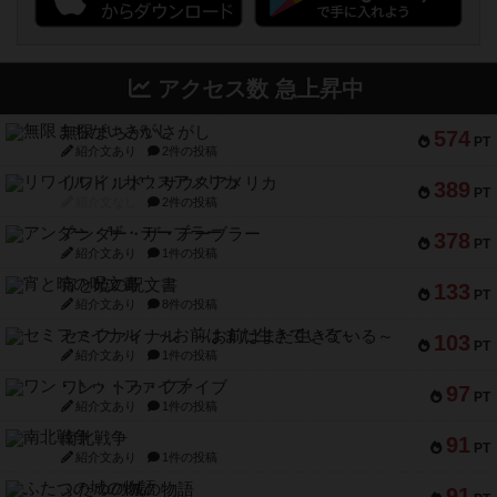
アクセス数 急上昇中
無限まちがいさがし
574
PT
紹介文あり
2件の投稿
リワイルド：サウスアメリカ
389
PT
紹介文なし
2件の投稿
アンダー・ザ・テーブラー
378
PT
紹介文あり
1件の投稿
宵と暁の呪文書
133
PT
紹介文あり
8件の投稿
セミファイナル ～お前はまだ生きている～
103
PT
紹介文あり
1件の投稿
ワン・トゥ・ファイブ
97
PT
紹介文あり
1件の投稿
南北戦争
91
PT
紹介文あり
1件の投稿
ふたつの城の物語
91