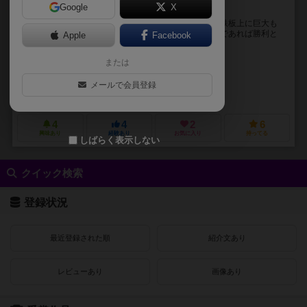
Google
X
俺のもんじゃを止めてみな！
プレイヤは「巨大もんじゃ祭り」の参加者となり、鉄板上に巨大も
んじゃを作ります。完成したもんじゃが自分好みの味であれば勝利と
Apple
Facebook
なります。 参加者の中には、ダムの建設を試...
または
こってり工房（Kotteri Kobo）
ナダテル（Nadateru）
Rimoka
メールで会員登録
こってり工房（Kotteri Kobo）
4
4
2
6
興味あり
経験あり
お気に入り
持ってる
しばらく表示しない
クイック検索
登録状況
最近登録された順
紹介文あり
レビューあり
画像あり