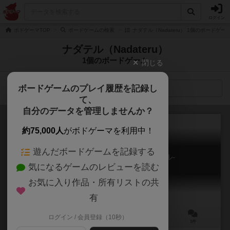
ログイン
ボドゲーマTOP
ボードゲームの検索
ナダテル（Nadateru） 1個のボードゲー
ナダテル（Nadateru）
1個のボードゲーム
閉じる
ボードゲームのプレイ履歴を記録し
検索メニュー
て、
自分のデータを管理しませんか？
約75,000人
がボドゲーマを利用中！
遊んだボードゲームを記録する
モンジャモ！ -もんじゃ×モルタル-
気になるゲームのレビューを読む
Monjamo! -Monja vs. Mortar-
お気に入り作品・所有リストの共
有
ログイン / 会員登録（10秒）
3～5人
10～30分
8歳～
1件