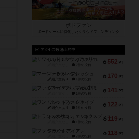
ボドファン
ボードゲームに特化したクラウドファンディング
アクセス数 急上昇中
リワイルド：サウスアメリカ
552
PT
紹介文なし
2件の投稿
マーケットフレッシュ
170
PT
紹介文あり
1件の投稿
ファイアー・ブルズ / 火牛陣
141
PT
紹介文なし
1件の投稿
ワン・トゥ・ファイブ
122
PT
紹介文あり
1件の投稿
トランスオリエント・エクスプレス
119
PT
紹介文なし
1件の投稿
フラットアイアン
118
PT
紹介文なし
2件の投稿