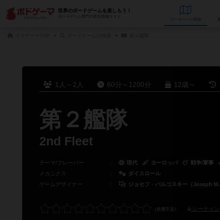
世界のボードゲームを楽しもう！
ボードゲーム専門の総合情報サイト
データベース
検
ボドゲーマTOP
ボードゲームの検索
第２艦隊
1人～2人
60分～1200分
12歳～
第２艦隊
2nd Fleet
テーマ/フレーバー
：
現代
ヨーロッパ
戦争/軍事
メカニクス
：
ダイスロール
ゲームデザイナー
：
ジョセフ・バルコスキー（Joseph M. B
レーティン