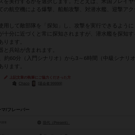
ズを実行するかを選択します。たとえば、米国プレイヤ
ての航空機による爆撃、船舶攻撃、対潜水艦、迎撃アク
使用して敵部隊を「探知」し、攻撃を実行できるように
が十分に近づくと常に探知されますが、潜水艦を探知す
あります。
器と兵站が含まれます。
、約60分（入門シナリオ）から3～6時間（中級シナリオ
あります。
上記文章の執筆にご協力くださった方
Chaco
[退会者:99999]
ーマ/フレーバー
現代（Present）
代背景