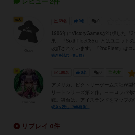
レビュー 2件
仙人
69名
0名
0
1986年にVictoryGamesが出版
果、『SixthFleet(85)』とは
改訂されています。『2ndFleet』はコ..
Chaco
続きを読む（8日前）
神
190名
0名
0
充実
アメリカ、ビクトリーゲームズ社が製
リートシリーズ第２作。ヨーロッパ海
戦。舞台は、アイスランドをマップの中
Bluebear
続きを読む（9年弱前）
リプレイ 0件