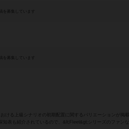
稿を募集しています
稿を募集しています
Fleet』における上級シナリオの初期配置に関するバリエーションが掲
も紹介されているので、&lt;Fleet&gt;シリーズのファン