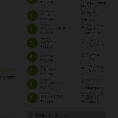
2396名
Stone Garden
3
枯山水
位
2281名
Viticulture
4
ワイナリーの四季
位
2273名
Agricola
5
アグリコラ
位
2120名
Azul
6
アズール
位
2034名
Splendor
7
宝石の煌き
位
2031名
Wingspan
8
ウイングスパン
位
2007名
7 Wonders
9
世界の七不思議
位
1921名
最近見たボードゲーム