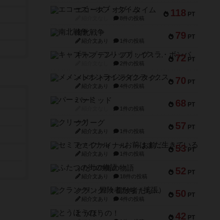
エコーズ・オブ・タイム
118
PT
紹介文なし
8件の投稿
南北戦争
79
PT
紹介文あり
1件の投稿
キャプテン・フリップ：イスラ・ボンバ
72
PT
紹介文なし
2件の投稿
メメントオンラインタクティクス
70
PT
紹介文あり
4件の投稿
パーミッド
68
PT
紹介文なし
1件の投稿
クリーグ
57
PT
紹介文あり
1件の投稿
セミファイナル ～お前はまだ生きている～
53
PT
紹介文あり
1件の投稿
ふたつの街の物語
52
PT
紹介文あり
18件の投稿
クランク! ：冒険者たち（拡張）
50
PT
紹介文あり
4件の投稿
とうほうの！
42
PT