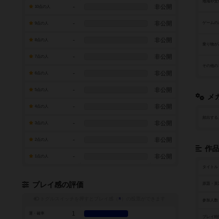
地域や文
-
非公開
10点の人
-
非公開
ゲームの
9点の人
-
非公開
8点の人
乗り物が
-
非公開
7点の人
その他の
-
非公開
6点の人
-
非公開
5点の人
メ
-
非公開
4点の人
頻出する
-
非公開
3点の人
-
非公開
2点の人
作
-
非公開
1点の人
タイトル
プレイ感の評価
原題・英
トグルスイッチを押すとプレイ感（
※
）の投票ができます
参加人数
1
運・確率
プレイ時