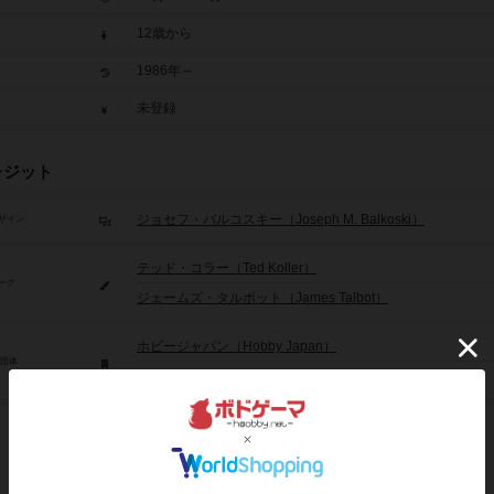
12歳から
1986年～
未登録
レジット
ジョセフ・バルコスキー（Joseph M. Balkoski）
ザイン
テッド・コラー（Ted Koller）
ーク
ジェームズ・タルボット（James Talbot）
ホビージャパン（Hobby Japan）
/団体
ビクトリーゲームズ（Victory Games）