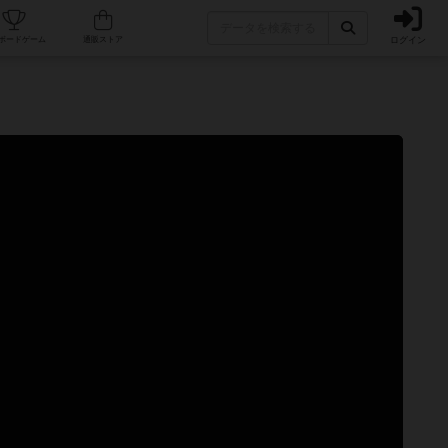
ログイン
カフェ/店舗
人気ボードゲーム
通販ストア