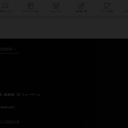
索
新着レビュー
ボードゲーム会
コミュニティ
掲示板一覧
1986年～
船/航海
ウォーゲーム
alkoski）
グの登録/分布