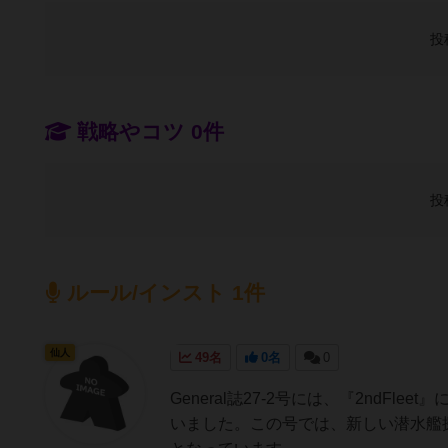
投
戦略やコツ 0件
投
ルール/インスト 1件
仙人
49名
0名
0
General誌27-2号には、『2nd
いました。この号では、新しい潜水艦探知表