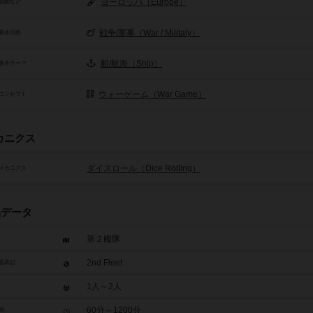
ヨーロッパ（Europe）
化圏など
戦争/軍事（War / Militaly）
基本目的
船/航海（Ship）
基本テーマ
ウォーゲーム（War Game）
コンセプト
カニクス
ダイスロール（Dice Rolling）
メカニクス
品データ
第２艦隊
2nd Fleet
題表記
1人～2人
60分～1200分
間