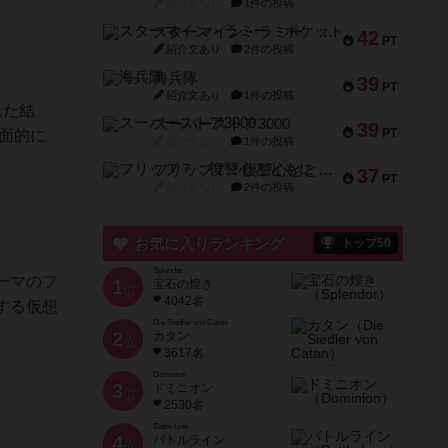
紹介文なし
1件の投稿
スターマイン・ラミー ポケット
42
PT
紹介文あり
2件の投稿
海兵隊
39
PT
紹介文あり
1件の投稿
れた結
スーパーストア3000
39
PT
全面的に
紹介文なし
1件の投稿
フリップ７：復讐心とともに
37
PT
紹介文なし
2件の投稿
お気に入りランキング
トップ50
Splendor
ーマのフ
1
宝石の煌き
位
4042名
する仮想
Die Siedler von Catan
2
カタン
位
3617名
Dominion
3
ドミニオン
位
2530名
Battle Line
4
バトルライン
位