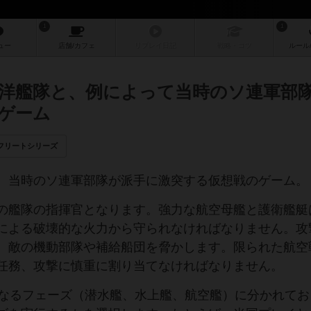
1
1
ュー
店舗/
カフェ
リプレイ
日記
戦略
・コツ
ルール
洋艦隊と、例によって当時のソ連軍部
ゲーム
フリートシリーズ
、当時のソ連軍部隊が派手に激突する仮想戦のゲーム。
の艦隊の指揮官となります。強力な航空母艦と護衛艦艇
による破壊的な火力から守られなければなりません。攻
、敵の機動部隊や補給船団を脅かします。限られた航空
任務、攻撃に慎重に割り当てなければなりません。
異なるフェーズ（潜水艦、水上艦、航空艦）に分かれてお