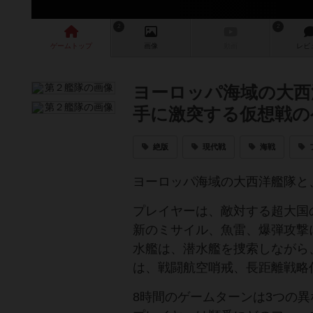
2
2
ゲーム
トップ
画像
動画
レビ
ヨーロッパ海域の大西
手に激突する仮想戦の
絶版
現代戦
海戦
ヨーロッパ海域の大西洋艦隊と
プレイヤーは、敵対する超大国
新のミサイル、魚雷、爆弾攻撃
水艦は、潜水艦を捜索しながら
は、戦闘航空哨戒、長距離戦略
8時間のゲームターンは3つの