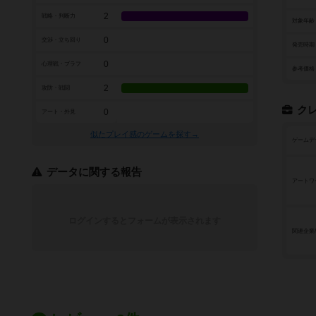
2
戦略・判断力
対象年齢
0
交渉・立ち回り
発売時期
0
心理戦・ブラフ
参考価格
2
攻防・戦闘
ク
0
アート・外見
似たプレイ感のゲームを探す→
ゲームデ
データに関する報告
アートワ
ログインするとフォームが表示されます
関連企業