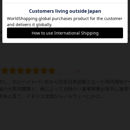
した『2ndFleet』から、シリーズ作品で用いるダイスが10面に変更さ
ユニットの互換性がありません。また、潜水艦の探知に関するル－ルが
.
作し、ホビージャパン社から完全日本語版となった現代海戦テ
域の大西洋艦隊と、例によって当時のソ連軍部隊が派手に激突
央に見て、イギリス北部からノルウェーにかけ...