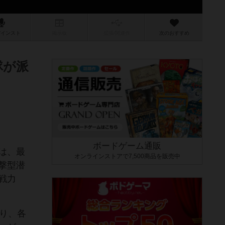
/インスト
掲示板
拡張/関連
作
次のおすすめ
隊が派
ボードゲーム通販
は、最
オンラインストアで7,500商品を販売中
撃型潜
戦力
り、各