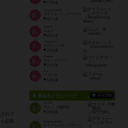
2379名
Terraforming Mars
5
テラフォーミングマーズ
位
2372名
6 nimmt!
6
ニムト
位
2202名
Carcassonne
7
カルカソンヌ
位
2191名
Wingspan
8
ウイングスパン
位
2151名
Azul
9
アズール
位
1904名
興味ありランキング
トップ50
SCYTHE
1
サイズ -大鎌戦役-
位
2416名
載されて
なら必携
Terraforming Mars
2
テラフォーミングマーズ
位