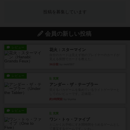
投稿を募集しています
会員の新しい投稿
レビュー
花火：スターマイン
自分のカードは見えず他のプレイヤーのカードが
見える状態でカードを教えた...
36分前
by mob567
レビュー
充実
アンダー・ザ・テーブラー
笑えるバカゲームを集めているライトゲーマーと
してのレビューです。正体隠...
約3時間前
by toyota
レビュー
充実
ワン・トゥ・ファイブ
とにかくお手軽にすき間時間をうめるゲームとし
て重宝するゲームです。いわ...