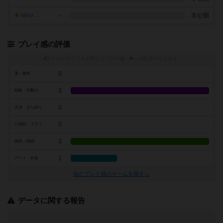
-
非公開
1点の人
プレイ感の評価
トグルスイッチを押すとプレイ感（
※
）の投票ができます
0
運・確率
3
戦略・判断力
0
交渉・立ち回り
0
心理戦・ブラフ
3
攻防・戦闘
1
アート・外見
似たプレイ感のゲームを探す→
データに関する報告