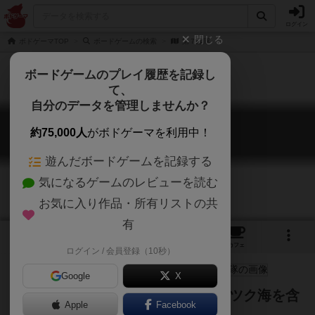
ログイン
閉じる
ボドゲーマTOP
ボードゲームの検索
第７艦隊
ボードゲームのプレイ履歴を記録し
て、
自分のデータを管理しませんか？
第７艦隊
約75,000人
がボドゲーマを利用中！
7th Fleet
遊んだボードゲームを記録する
気になるゲームのレビューを読む
お気に入り作品・所有リストの共
有
3
1
1
トップ
画像
動画
レビュー
カフェ
ログイン / 会員登録（10秒）
Google
X
<Fleet>シリーズの第三弾はオホーツク海を含
Apple
Facebook
む東太平洋