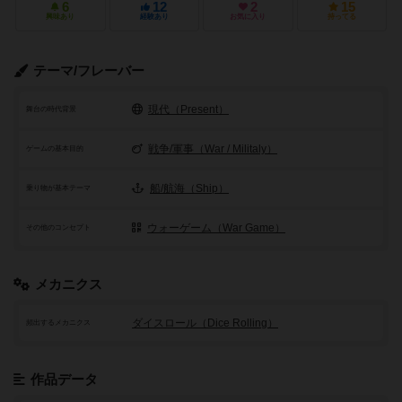
6
12
2
15
興味あり
経験あり
お気に入り
持ってる
テーマ/フレーバー
現代（Present）
舞台の時代背景
戦争/軍事（War / Militaly）
ゲームの基本目的
船/航海（Ship）
乗り物が基本テーマ
ウォーゲーム（War Game）
その他のコンセプト
メカニクス
ダイスロール（Dice Rolling）
頻出するメカニクス
作品データ