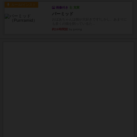
ルール/インスト
画像付き
充実
パーミッド
おばあちゃんは猫が大好きです!しかし、あまりに
も多くの猫を飼っているた...
約16時間前
by jurong