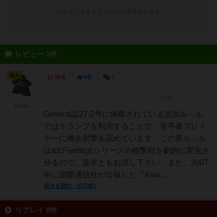
ログインするとフォームが表示されます
レビュー 1件
仙人
58名
0名
0
Chaco
General誌27-2号に掲載されている追加ル－ル
ではトランプを利用することで、非手番プレイ
ヤーに機会射撃を認めています。この新ル－ル
は&lt;Fleet&gt;シリーズの砲撃戦を劇的に変化さ
せるので、是非ともお試し下さい。また、2007
年に国際通信社が出版した『Asia...
続きを読む（8日前）
リプレイ 0件