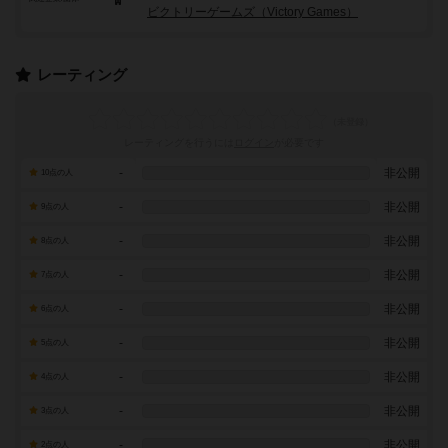
ビクトリーゲームズ（Victory Games）
レーティング
レーティングを行うには
ログイン
が必要です
-
非公開
10点の人
-
非公開
9点の人
-
非公開
8点の人
-
非公開
7点の人
-
非公開
6点の人
-
非公開
5点の人
-
非公開
4点の人
-
非公開
3点の人
-
非公開
2点の人