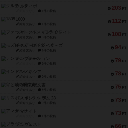
クルティボ
203
PT
紹介文なし
1件の投稿
1809
112
PT
紹介文あり
1件の投稿
ファースト・イン・フライト
108
PT
紹介文あり
3件の投稿
モズビ－ズ・レイダ－ズ
94
PT
紹介文あり
1件の投稿
テンプテーション
79
PT
紹介文なし
2件の投稿
インドネシア
78
PT
紹介文あり
2件の投稿
宵と暁の呪文書
75
PT
紹介文あり
8件の投稿
リスボン・トラム 28
73
PT
紹介文あり
9件の投稿
アマナイト
73
PT
紹介文なし
1件の投稿
ブラヴェスト
66
PT