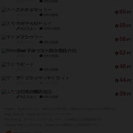
紹介文なし
1件の投稿
スペクタキュラー
60
PT
紹介文なし
1件の投稿
スモールワールド
59
PT
紹介文あり
13件の投稿
ギャンブラー
58
PT
紹介文なし
2件の投稿
Bitter End ブタペスト救出作戦
52
PT
紹介文なし
1件の投稿
ラピード
46
PT
紹介文なし
1件の投稿
ザ・フラッフィー・ライト
44
PT
紹介文なし
0件の投稿
ふたつの城の物語
39
PT
紹介文あり
6件の投稿
※Apple、Apple のロゴ は、米国および他の国々で登録されたApple Inc.の商標です。
※App Store は、Apple Inc.のサービスマークです。
※Android は、グーグル インコーポレイテッドの商標または登録商標です。
※Google Play とそのロゴは、Google Inc.の商標または登録商標です。