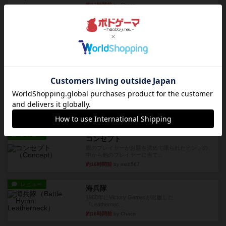
約13時間前
by Chaco
レビュー
画像付き
ファイアー・ブルズ / 火牛陣
火牛を引き連れて敵を殲滅させる。縦か斜めで前2
列まで攻撃できるが、自分...
約15時間前
by うらまこ
レビュー
フリップ７
カードをめくるかパスをするかを決めてパスした
時のカード数字が得点になる...
約16時間前
by mob567
レビュー
コンセプト
親のプレイヤーがお題を決めて限られたヒントの
中から他のプレイヤーに当て...
約16時間前
by mob567
レビュー
海兵隊
1988年にVictory Gamesが出版した
『Leathernec...
約16時間前
by Chaco