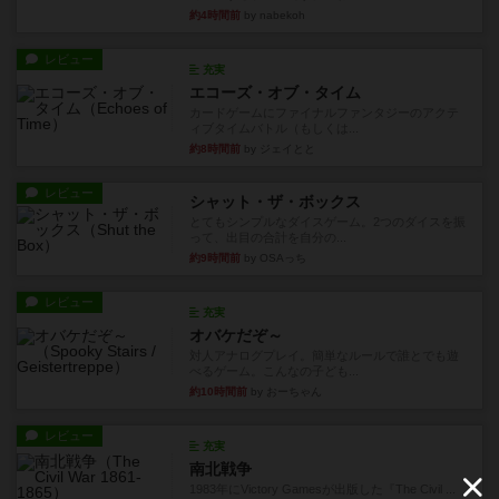
約4時間前
by nabekoh
レビュー
充実
エコーズ・オブ・タイム
カードゲームにファイナルファンタジーのアクテ
ィブタイムバトル（もしくは...
約8時間前
by ジェイとと
レビュー
シャット・ザ・ボックス
とてもシンプルなダイスゲーム。2つのダイスを振
って、出目の合計を自分の...
約9時間前
by OSAっち
レビュー
充実
オバケだぞ～
対人アナログプレイ。簡単なルールで誰とでも遊
べるゲーム。こんなの子ども...
約10時間前
by おーちゃん
レビュー
充実
南北戦争
1983年にVictory Gamesが出版した『The Civil ...