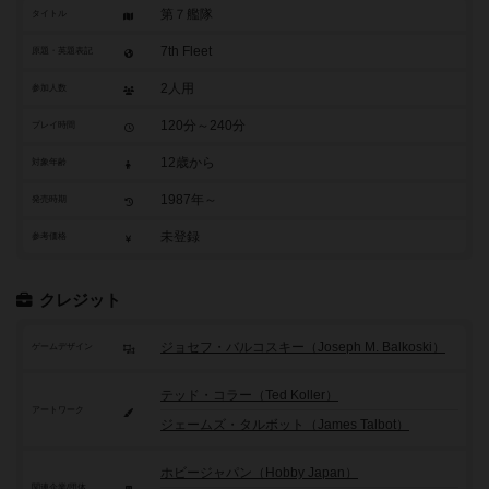
第７艦隊
タイトル
7th Fleet
原題・英題表記
2人用
参加人数
120分～240分
プレイ時間
12歳から
対象年齢
1987年～
発売時期
未登録
参考価格
クレジット
ジョセフ・バルコスキー（Joseph M. Balkoski）
ゲームデザイン
テッド・コラー（Ted Koller）
アートワーク
ジェームズ・タルボット（James Talbot）
ホビージャパン（Hobby Japan）
関連企業/団体