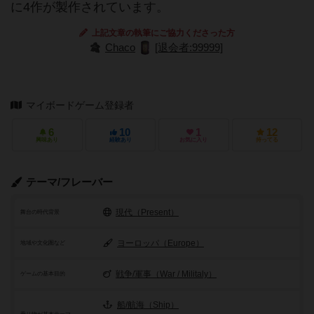
に4作が製作されています。
上記文章の執筆にご協力くださった方
Chaco
[退会者:99999]
マイボードゲーム登録者
6
10
1
12
興味あり
経験あり
お気に入り
持ってる
テーマ/フレーバー
現代（Present）
舞台の時代背景
ヨーロッパ（Europe）
地域や文化圏など
戦争/軍事（War / Militaly）
ゲームの基本目的
船/航海（Ship）