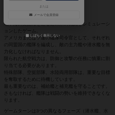
または
フリートシリーズ
現代
海戦
メールで会員登録
地中海の支配権を巡る近未来の戦闘をシミュレーシ
ョンしたゲーム。
しばらく表示しない
アメリカまたはソ連の艦隊司令官として、それぞれ
の同盟国の艦隊を編成し、敵の主力艦や潜水艦を無
力化しなければなりません。
限られた航空戦力は、防御と攻撃の任務に慎重に割
り当てる必要があります。
特殊部隊、空挺部隊、水陸両用部隊は、重要な目標
を奪取するために待機しています。
最も重要なのは、補給艦と補充艦を守ることです。
さもなければ、艦隊は戦闘の勢いを維持できなくな
ります。
ゲームターンは3つの異なるフェーズ（潜水艦、水