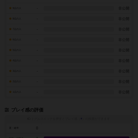
-
非公開
9点の人
-
非公開
8点の人
-
非公開
7点の人
-
非公開
6点の人
-
非公開
5点の人
-
非公開
4点の人
-
非公開
3点の人
-
非公開
2点の人
-
非公開
1点の人
プレイ感の評価
トグルスイッチを押すとプレイ感（
※
）の投票ができます
0
運・確率