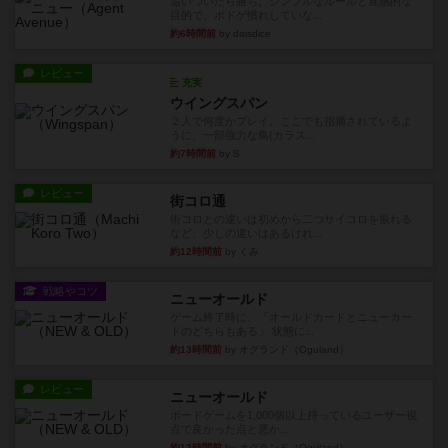
追いついたら勝ち。シンプルなルールと直感的な
目的で、ボドゲ慣れしていな...
約6時間前
by daisdice
レビュー
充実
ウイングスパン
２人で何度かプレイ。ここでも指摘されているよ
うに、一部強力な鳥(カラス...
約7時間前
by S
レビュー
街コロ通
街コロとの違いは初めから二つサイコロを振れる
など、少しの違いはあるけれ...
約12時間前
by くみ
戦略やコツ
ニューオールド
ゲーム終了時に、「オールドカードとニューカー
ドのどちらもある」 状態に...
約13時間前
by オグランド（Oguland）
レビュー
ニューオールド
ボードゲームを1,000個以上持っているユーザー視
点で良かった点と悪か...
約13時間前
by オグランド（Oguland）