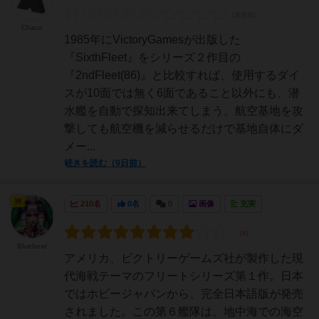
Chaco
1985年にVictoryGamesが出版した
『SixthFleet』をシリーズ２作目の
『2ndFleet(86)』と比較すれば、使用するダイ
スが10面では無く6面であること以外にも、潜
水艦を自動で探知出来てしまう。航空基地を攻
撃しても航空機を減らせるだけで基地自体にダ
メー...
続きを読む（9日前）
神
210名
0名
0
画像
充実
Bluebear
アメリカ、ビクトリーゲームズ社が製作した現
代海戦テーマのフリートシリーズ第１作。日本
ではホビージャパンから、完全日本語版が発売
されました。この第６艦隊は、地中海での海空