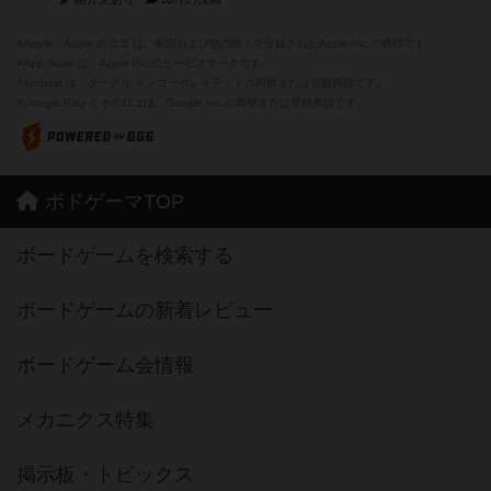
※Apple、Apple のロゴ は、米国および他の国々で登録されたApple Inc.の商標です。
※App Store は、Apple Inc.のサービスマークです。
※Android は、グーグル インコーポレイテッドの商標または登録商標です。
※Google Play とそのロゴは、Google Inc.の商標または登録商標です。
ボドゲーマTOP
ボードゲームを検索する
ボードゲームの新着レビュー
ボードゲーム会情報
メカニクス特集
掲示板・トピックス