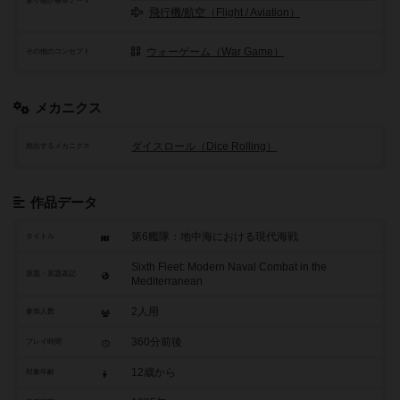
乗り物が基本テーマ
飛行機/航空（Flight / Aviation）
ウォーゲーム（War Game）
その他のコンセプト
メカニクス
ダイスロール（Dice Rolling）
頻出するメカニクス
作品データ
第6艦隊：地中海における現代海戦
タイトル
Sixth Fleet: Modern Naval Combat in the
原題・英題表記
Mediterranean
2人用
参加人数
360分前後
プレイ時間
12歳から
対象年齢