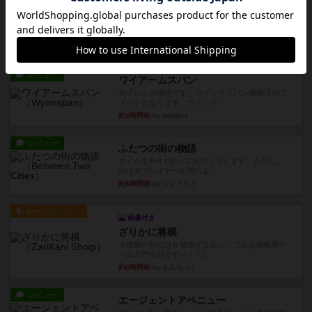
クランク! ：冒険者たち（拡張）
クランク！のプレイヤーごとに能力の違うキャラ
クターを使用できるようにな...
約1時間前
by ぽっぽーくるっぽー
レビュー
ワイアームスパン
初プレイの感想です。ウイングスパン履修済のコ
メントとなります。ウイング...
約2時間前
by daisdice
レビュー
ふたつの街の物語
タイルを4×4で並べて街づくりします。ただし、
街は各プレイヤーの間にあ...
約6時間前
by ジェイとと
ルール/インスト
画像付き
ざりかに将棋
３種類の駒だけが登場する超シンプルな将棋系ゲ
ーム入門作品です♪(＾＾)...
約6時間前
by あんちっく
レビュー
エージェントアベニュー