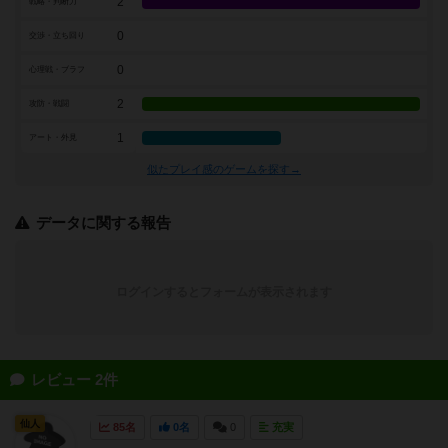
2
戦略・判断力
0
交渉・立ち回り
0
心理戦・ブラフ
2
攻防・戦闘
1
アート・外見
似たプレイ感のゲームを探す→
データに関する報告
ログインするとフォームが表示されます
レビュー 2件
仙人
85名
0名
0
充実