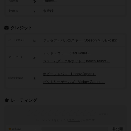
1985年～
発売時期
未登録
参考価格
クレジット
ジョセフ・バルコスキー（Joseph M. Balkoski）
ゲームデザイン
テッド・コラー（Ted Koller）
アートワーク
ジェームズ・タルボット（James Talbot）
ホビージャパン（Hobby Japan）
関連企業/団体
ビクトリーゲームズ（Victory Games）
レーティング
レーティングを行うには
ログイン
が必要です
-
非公開
10点の人