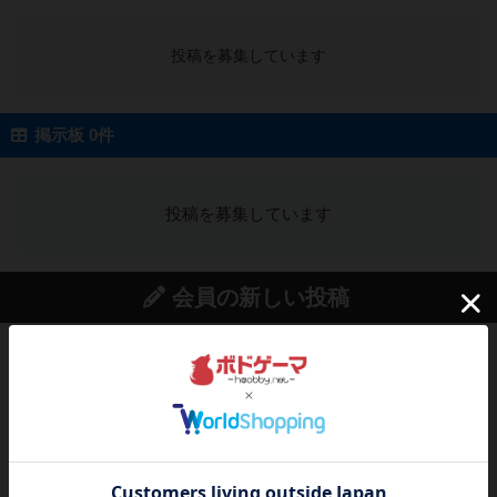
投稿を募集しています
掲示板 0件
投稿を募集しています
会員の新しい投稿
レビュー
画像付き
充実
宝石の煌き：デュエル 偽造者
筆者が最も好きな2人用ボードゲームである『宝石
の煌めき デュエル』に、...
23分前
by 手動人形
レビュー
充実