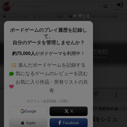
ログイン
閉じる
ボドゲーマTOP
ボードゲームの検索
第6艦隊：地中海における現代海戦
ボードゲームのプレイ履歴を記録し
て、
自分のデータを管理しませんか？
第6艦隊：地中海における現代海戦
約75,000人
がボドゲーマを利用中！
Sixth Fleet: Modern Naval Combat in the Mediterranean
遊んだボードゲームを記録する
気になるゲームのレビューを読む
お気に入り作品・所有リストの共
有
3
2
トップ
画像
動画
レビュー
カフェ
ログイン / 会員登録（10秒）
Google
X
地中海の支配権を巡る近未来の戦闘をシミュ
Apple
Facebook
レーションしたゲーム