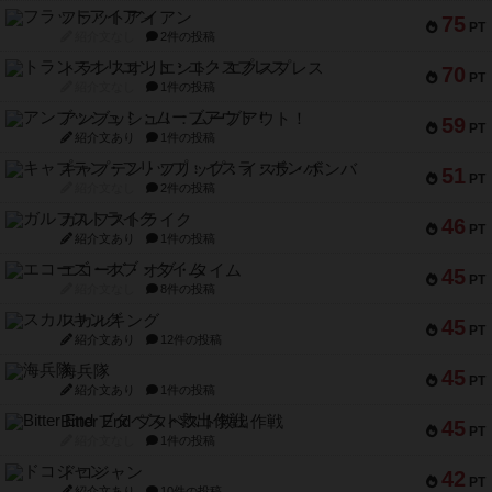
フラットアイアン
75
PT
紹介文なし
2件の投稿
トランスオリエント・エクスプレス
70
PT
紹介文なし
1件の投稿
アンブッシュ！：ムーブアウト！
59
PT
紹介文あり
1件の投稿
キャプテン・フリップ：イスラ・ボンバ
51
PT
紹介文なし
2件の投稿
ガルフストライク
46
PT
紹介文あり
1件の投稿
エコーズ・オブ・タイム
45
PT
紹介文なし
8件の投稿
スカルキング
45
PT
紹介文あり
12件の投稿
海兵隊
45
PT
紹介文あり
1件の投稿
Bitter End ブタペスト救出作戦
45
PT
紹介文なし
1件の投稿
ドコジャン
42
PT
紹介文あり
10件の投稿