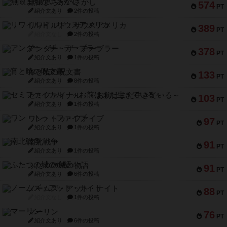
無限まちがいさがし
574
PT
紹介文あり
2件の投稿
リワイルド：サウスアメリカ
389
PT
紹介文なし
2件の投稿
アンダー・ザ・テーブラー
378
PT
紹介文あり
1件の投稿
宵と暁の呪文書
133
PT
紹介文あり
8件の投稿
セミファイナル ～お前はまだ生きている～
103
PT
紹介文あり
1件の投稿
ワン・トゥ・ファイブ
97
PT
紹介文あり
1件の投稿
南北戦争
91
PT
紹介文あり
1件の投稿
ふたつの城の物語
91
PT
紹介文あり
6件の投稿
ノームズ・アット・ナイト
88
PT
紹介文なし
1件の投稿
マーリン
76
PT
紹介文あり
6件の投稿