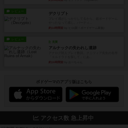
レビュー
デクリプト
プレイ感がしっかりしてるから、超ボードゲーム
やったなって感じ。パーティ...
約14時間前
by ヒロ(新！ボードゲーム家族)
レビュー
充実
アルナックの失われし遺跡
アナログ対人プレイ数回。クニツィア先生の名作
「エルドラドを探して」にあ...
約16時間前
by おーちゃん
ボドゲーマのアプリ版はこちら
アクセス数 急上昇中