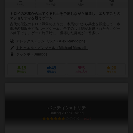
2～4人
35～45分
8歳～
3件
トロイの木馬から出てくる兵士を予測しながら派遣し、エリアごとの
マジョリティを競うゲーム
古代の伝説のトロイ戦争のように、木馬の中から兵士を派遣して、市
街地の制服をするボードゲーム。全ての兵士駒が派遣されたら、ゲー
ム終了です。ゲーム終了時に、獲得した得点が一番多い...
アレックス・ランドルフ（Alex Randolph）
ミヒャエル・メンツェル（Michael Menzel）
ジャンボ（Jumbo）
19
49
5
26
興味あり
経験あり
お気に入り
持ってる
バッティン×トリテ
Batting x Trick Taking
6.0