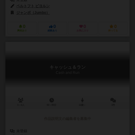
未登録
ペルトフト ビヨルン
ジャンボ（Jumbo）
0
0
0
0
興味あり
経験あり
お気に入り
持ってる
キャッシュ＆ラン
Cash and Run
3～6人
60～80分
12歳～
0件
作品説明文の編集者を募集中
未登録