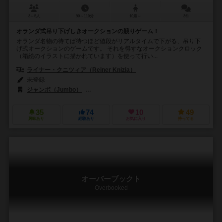
3～5人
90～110分
10歳～
3件
オランダ式吊り下げしきオークションの競りゲーム！
オランダ名物の待てば待つほど値段がリアルタイムで下がる、吊り下
げ式オークションのゲームです。 それを得すなオークションクロック
（箱絵のイラストに描かれています）を使って行い...
ライナー・クニツィア（Reiner Knizia）
未登録
ジャンボ（Jumbo）
リオ グランデ ゲームス（Rio Grande Games
35
74
10
49
興味あり
経験あり
お気に入り
持ってる
オーバーブックト
Overbooked