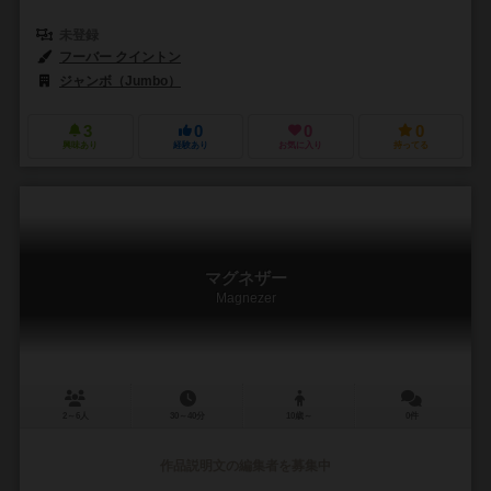
未登録
フーバー クイントン
ジャンボ（Jumbo）
3
0
0
0
興味あり
経験あり
お気に入り
持ってる
マグネザー
Magnezer
2～6人
30～40分
10歳～
0件
作品説明文の編集者を募集中