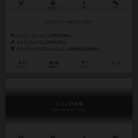
1～6人
60分前後
10歳～
1件
作品説明文の編集者を募集中
ジェフ・スメッツ（Jeff Smets）
イトウ ジュンコ（Junko Ito）
アベイリーズエディションズ（Abeilles Editions）
ディセットS.A.（Di
25
16
5
16
興味あり
経験あり
お気に入り
持ってる
トロイの木馬
Das Pferd von Troja