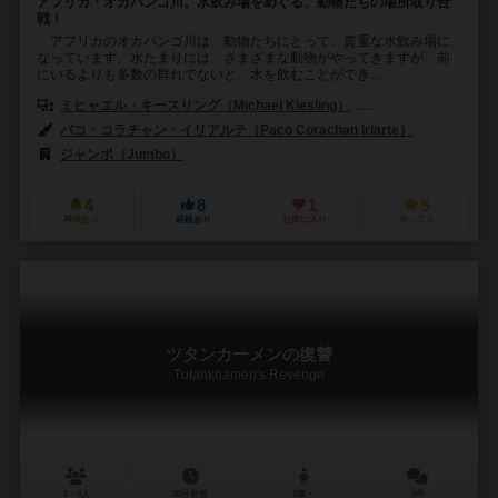
アフリカ・オカバンゴ川。水飲み場をめぐる、動物たちの場所取り合
戦！
アフリカのオカバンゴ川は、動物たちにとって、貴重な水飲み場に
なっています。水たまりには、さまざまな動物がやってきますが、前
にいるよりも多数の群れでないと、水を飲むことができ...
ミヒャエル・キースリング（Michael Kiesling）
ヴォルフガング・クラマ
パコ・コラチャン・イリアルテ（Paco Corachan Iriarte）
ジャンボ（Jumbo）
4
8
1
5
興味あり
経験あり
お気に入り
持ってる
ツタンカーメンの復讐
Tutankhamen's Revenge
2～6人
30分前後
8歳～
0件