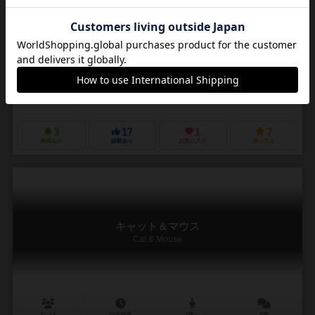
3～5人
45～55分
10歳～
1件
作品説明文の編集者を募集中
グルゼゴルツ・レヒトマン（Grzegorz Rejchtman）
ダン・グリムネー
未登録
ジャンボ（Jumbo）
3
17
1
7
興味あり
経験あり
お気に入り
持ってる
キャット＆マウス
Cat & Mouse
2～4人
15分前後
4歳～
0件