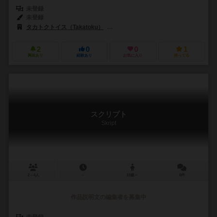
未登録
未登録
タカトクトイス（Takatoku）
パーカーブラザーズ（Parker Brothe
2
0
0
1
興味あり
経験あり
お気に入り
持ってる
スクリプト
Skript
2～4人
－
10歳～
0件
作品説明文の編集者を募集中