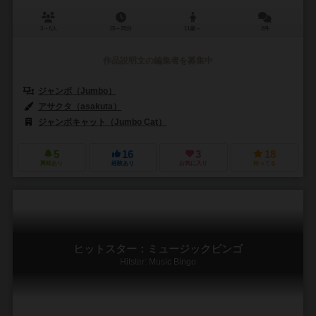
3～6人
15～25分
11歳～
2件
作品説明文の編集者を募集中
ジャンボ（Jumbo）
アサクタ（asakuta）
ジャンボキャット（Jumbo Cat）
5
16
3
18
興味あり
経験あり
お気に入り
持ってる
ヒットスター：ミュージックビンゴ
Hitster: Music Bingo