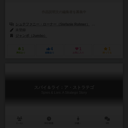
作品説明文の編集者を募集中
シュテファニー・ローナー（Stefanie Rohner）
クリスチャン・ヴォルフ（
未登録
ジャンボ（Jumbo）
1
4
1
1
興味あり
経験あり
お気に入り
持ってる
スパイ＆ライ：ア・ストラテゴ
Spies & Lies: A Stratego Story
2～4人
30分前後
12歳～
0件