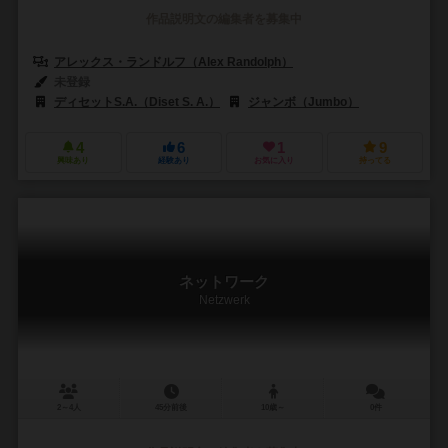
作品説明文の編集者を募集中
アレックス・ランドルフ（Alex Randolph）
未登録
ディセットS.A.（Diset S. A.）
ジャンボ（Jumbo）
4
6
1
9
興味あり
経験あり
お気に入り
持ってる
ネットワーク
Netzwerk
2～4人
45分前後
10歳～
0件