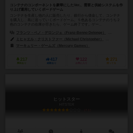
コンテナのコンポーネントを豪華にしたVer.、需要と供給システムを作
り上げ運用していくボードゲーム
コンテナを生産し他の人に販売したり、銀行から借金して、コンテナ
を購入し、島に送っていくボードゲーム。５色あるコンテナのうち２
色のコンテナの在庫が尽きたら、ゲーム終了です。ゲー...
フランツ・ベノ・デロンジェ（Franz-Benno Delonge）
トーマス・エ
ミヒャエル・クリストファー（Michael Christopher）
パオラ・トゥア
マーキュリー・ゲームズ（Mercury Games）
217
417
122
271
興味あり
経験あり
お気に入り
持ってる
ヒットスター
HITSTER
7.1