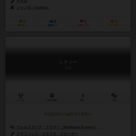
未登録
ジャンボ（Jumbo）
0
0
0
0
興味あり
経験あり
お気に入り
持ってる
シティー
City
2～6人
30分前後
8歳～
0件
作品説明文の編集者を募集中
ヴォルフガング・クラマー（Wolfgang Kramer）
アンドレアス・シュポ
グラフィック スタジオ クルーガー