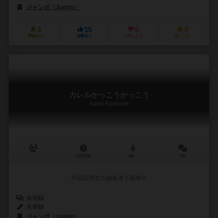
ジャンボ（Jumbo）
3
15
0
6
興味あり
経験あり
お気に入り
持ってる
カレルかっこうかっこう
Karel Koekoek
－
15分前後
4歳～
0件
作品説明文の編集者を募集中
未登録
未登録
ジャンボ（Jumbo）