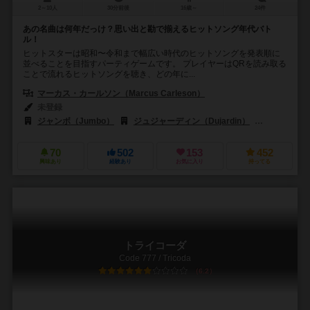
2～10人
30分前後
16歳～
24件
あの名曲は何年だっけ？思い出と勘で揃えるヒットソング年代バト
ル！
ヒットスターは昭和〜令和まで幅広い時代のヒットソングを発表順に
並べることを目指すパーティゲームです。 プレイヤーはQRを読み取る
ことで流れるヒットソングを聴き、どの年に...
マーカス・カールソン（Marcus Carleson）
未登録
ジャンボ（Jumbo）
ジュジャーディン（Dujardin）
フィヨリル・
70
502
153
452
興味あり
経験あり
お気に入り
持ってる
トライコーダ
Code 777 / Tricoda
6.2