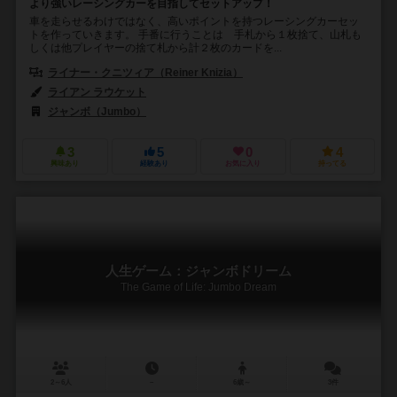
より強いレーシングカーを目指してセットアップ！
車を走らせるわけではなく、高いポイントを持つレーシングカーセッ
トを作っていきます。 手番に行うことは 手札から１枚捨て、山札も
しくは他プレイヤーの捨て札から計２枚のカードを...
ライナー・クニツィア（Reiner Knizia）
ライアン ラウケット
ジャンボ（Jumbo）
3
5
0
4
興味あり
経験あり
お気に入り
持ってる
人生ゲーム：ジャンボドリーム
The Game of Life: Jumbo Dream
2～6人
－
6歳～
3件