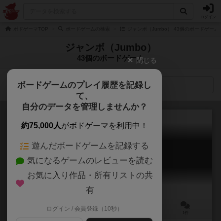
ログイン
ボドゲーマTOP
ボードゲームの検索
ジャンボ（Jumbo） 43個のボードゲーム
ジャンボ（Jumbo）
43個のボードゲーム
閉じる
ボードゲームのプレイ履歴を記録し
検索メニュー
て、
自分のデータを管理しませんか？
約75,000人
がボドゲーマを利用中！
遊んだボードゲームを記録する
ジャンボと仲間たち
気になるゲームのレビューを読む
Jumbo & Co
6.1
お気に入り作品・所有リストの共
有
ログイン / 会員登録（10秒）
3～6人
15分前後
8歳～
1件