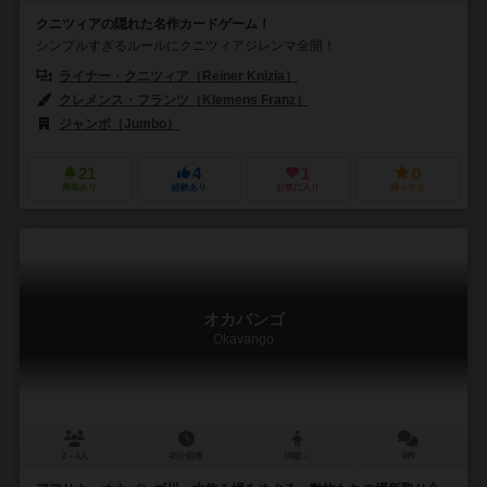
クニツィアの隠れた名作カードゲーム！
シンプルすぎるルールにクニツィアジレンマ全開！
ライナー・クニツィア（Reiner Knizia）
クレメンス・フランツ（Klemens Franz）
ジャンボ（Jumbo）
21
4
1
0
興味あり
経験あり
お気に入り
持ってる
オカバンゴ
Okavango
2～4人
45分前後
10歳～
0件