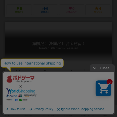
6
6
0
4
興味あり
経験あり
お気に入り
持ってる
海賊だ！ 決闘だ！ お宝だぁ！
Piraten, Planken & Peseten
2～4人
45～55分
8歳～
0件
作品説明文の編集者を募集中
カイ・ハーファーカンプ（Kai Haferkamp）
未登録
ジャンボ（Jumbo）
コスモス（KOSMOS）