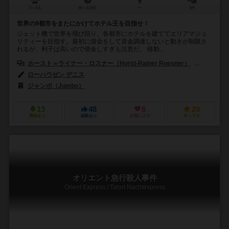
2～4人
90～110分
ー
0件
世界の9都市をまたにかけてホテル王を目指せ！
ジェット機で世界を飛び回り、各都市にホテルを建ててエリアマジョ
リティーを目指す。最初に借金をして資金調達しないと動きが制限さ
れるが、利子は高いので借金しすぎも注意だ。 移動...
ホースト＝ライナー・ロスナー（Horst-Rainer Roesner）
ヴォルフガ
ローハウゼン デニス
ジャンボ（Jumbo）
13
48
6
29
興味あり
経験あり
お気に入り
持ってる
オリエント急行殺人事件
Orient Express / Tatort Nachtexpress