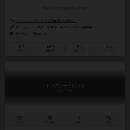
作品説明文の編集者を募集中
ドン・エスクリッジ（Don Eskridge）
ローランド・マクドナルド（Roland MacDonald）
ジャンボ（Jumbo）
7
9
1
4
興味あり
経験あり
お気に入り
持ってる
トップシークレット
Top Secret
2～4人
60分前後
10歳～
0件