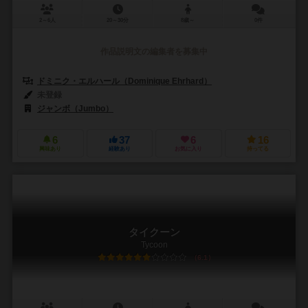
2～6人
20～30分
8歳～
0件
作品説明文の編集者を募集中
ドミニク・エルハール（Dominique Ehrhard）
未登録
ジャンボ（Jumbo）
6
37
6
16
興味あり
経験あり
お気に入り
持ってる
タイクーン
Tycoon
6.1