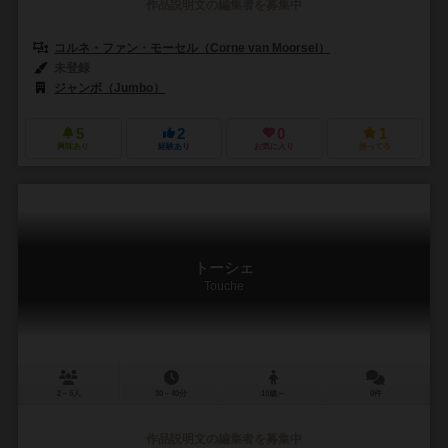
作品説明文の編集者を募集中
コルネ・ファン・モーセル（Corne van Moorsel）
未登録
ジャンボ（Jumbo）
5
2
0
1
興味あり
経験あり
お気に入り
持ってる
トーシェ
Touche
2～5人
30～40分
10歳～
0件
作品説明文の編集者を募集中