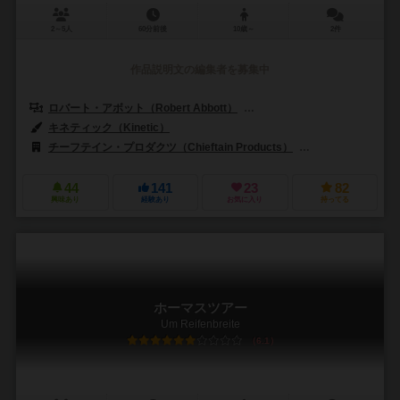
2～5人
60分前後
10歳～
2件
作品説明文の編集者を募集中
ロバート・アボット（Robert Abbott）
アレックス・ランドルフ（Alex
キネティック（Kinetic）
チーフテイン・プロダクツ（Chieftain Products）
ジャンボ（Jumb
44
141
23
82
興味あり
経験あり
お気に入り
持ってる
ホーマスツアー
Um Reifenbreite
6.1