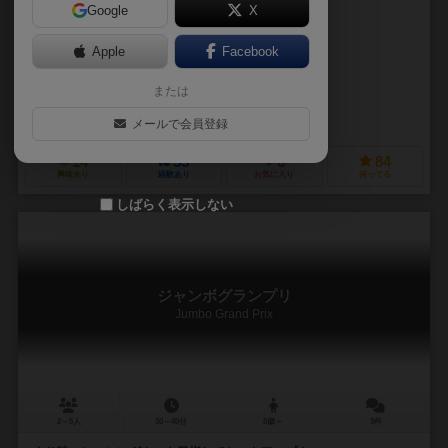
Google
X
作品説明文の編集者を募集中
Apple
Facebook
デトレフ・ヴェント（Detlef Wendt）
または
フィオーレ GmbH（Fiore GmbH）
アレクサンダー・ヤン（Alexande
アバッカスシュピール（ABACUSSPIELE）
スワン・パンアジア（Swan
メールで会員登録
14
55
6
84
興味あり
経験あり
お気に入り
持ってる
しばらく表示しない
ジャンボグランプリ
Jumbo Grand Prix
2～5人
30～40分
8歳～
3件