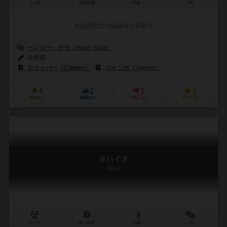
2人用
30分前後
10歳～
0件
作品説明文の編集者を募集中
ヘンリー・サラ（Henri Sala）
未登録
クリッパー（Clipper）
ジャンボ（Jumbo）
ネイサン（Natha
4
2
1
3
興味あり
経験あり
お気に入り
持ってる
オハイオ
Ohio
2～5人
30～40分
12歳～
1件