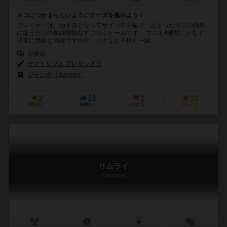
ネコにつかまらないようにチーズを集めよう！
プレイヤーは、ねずみとなってサイコロを振り、止まったマスの効果
に従うだけの単純明快なすごろくゲームです。 マスも4種類しかなく、
非常に簡単な内容ですので、小さなお子様と一緒...
未登録
チマトリブス アレサンドラ
ジャンボ（Jumbo）
2
13
1
12
興味あり
経験あり
お気に入り
持ってる
サムライ
Samurai