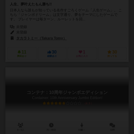
人生、夢叶えたもん勝ち!!
日本人なら誰もが知っている名作すごろくゲーム「人生ゲーム」。 こ
ちら「ジャンボドリーム」は文字通り、夢をテーマにしたゲームで
す。 プレイヤーは毎ターン、ルーレットを回...
未登録
未登録
タカラトミー（Takara Tomy）
11
30
1
30
興味あり
経験あり
お気に入り
持ってる
コンテナ：10周年ジャンボエディション
Container: 10th Anniversary Jumbo Edition!
6.5
3～5人
75～90分
13歳～
13件