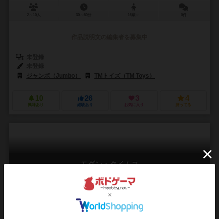
2～10人
30～60分
16歳～
0件
作品説明文の編集者を募集中
未登録
未登録
ジャンボ（Jumbo）
TMトイズ（TM Toys）
10
26
3
4
興味あり
経験あり
お気に入り
持ってる
モダン・タイムス
Moderne Zeiten