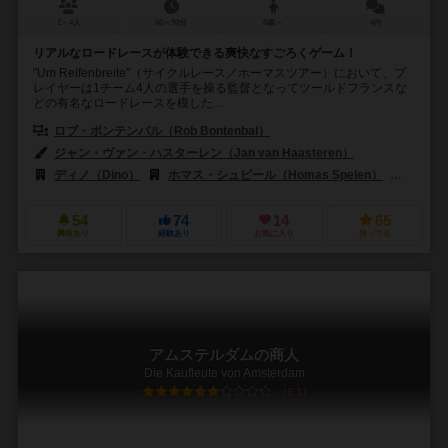
2～4人
60～90分
8歳～
4件
リアルなロードレースが体験できる爽快なすごろくゲーム！
"Um Reifenbreite"（サイクルレース／ホーマスツアー）において、プ
レイヤーは1チーム4人の選手を操る監督となってツールドフランスな
どの有名なロードレースを模した...
ロブ・ボンテンバル（Rob Bontenbal）
ジャン・ヴァン・ハスターレン（Jan van Haasteren）
ディノ（Dino）
ホマス・シュピール（Homas Spelen）
ジャン
54
74
14
65
興味あり
経験あり
お気に入り
持ってる
アムステルダムの商人
Die Kaufleute von Amsterdam
6.1