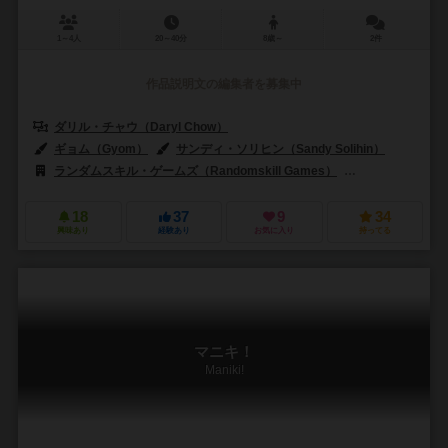
1～4人
20～40分
8歳～
2件
作品説明文の編集者を募集中
ダリル・チャウ（Daryl Chow）
ギョム（Gyom）
サンディ・ソリヒン（Sandy Solihin）
ランダムスキル・ゲームズ（Randomskill Games）
ジャンボ（Jum
18
37
9
34
興味あり
経験あり
お気に入り
持ってる
マニキ！
Maniki!