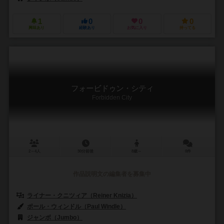
1
0
0
0
興味あり
経験あり
お気に入り
持ってる
フォービドゥン・シティ
Forbidden City
2～4人
30分前後
8歳～
0件
作品説明文の編集者を募集中
ライナー・クニツィア（Reiner Knizia）
ポール・ウィンドル（Paul Windle）
ジャンボ（Jumbo）