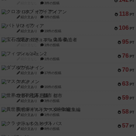
PT
紹介文なし
3件の投稿
クロス・オブ・アイアン
118
PT
紹介文あり
3件の投稿
パトリツィア
106
PT
紹介文あり
19件の投稿
宝石の煌き：デュエル 偽造者
95
PT
紹介文なし
1件の投稿
フィッシェン2
76
PT
紹介文なし
1件の投稿
ダブルナイン
70
PT
紹介文あり
17件の投稿
マスクメン
63
PT
紹介文あり
16件の投稿
世界の七不思議：都市
59
PT
紹介文あり
3件の投稿
異世界ギルドマスターズ総集編
58
PT
紹介文あり
1件の投稿
クラッシュオクトパス
57
PT
紹介文あり
8件の投稿