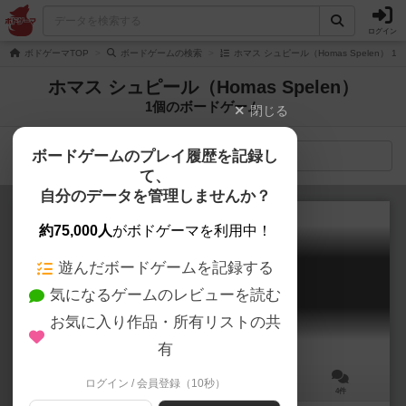
ログイン
ボドゲーマTOP
ボードゲームの検索
ホマス シュピール（Homas Spelen） 
ホマス シュピール（Homas Spelen）
1個のボードゲーム
閉じる
ボードゲームのプレイ履歴を記録し
検索メニュー
て、
自分のデータを管理しませんか？
約75,000人
がボドゲーマを利用中！
遊んだボードゲームを記録する
ホーマスツアー
気になるゲームのレビューを読む
Um Reifenbreite
6.1
お気に入り作品・所有リストの共
有
ログイン / 会員登録（10秒）
2～4人
60～90分
8歳～
4件