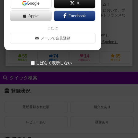
Google
X
リアルなロードレースが体験できる爽快なすごろくゲーム！
"Um Reifenbreite"（サイクルレース／ホーマスツアー）において、プ
レイヤーは1チーム4人の選手を操る監督となってツールドフランスな
Apple
Facebook
どの有名なロードレースを模した...
または
ロブ・ボンテンバル（Rob Bontenbal）
ジャン・ヴァン・ハスターレン（Jan van Haasteren）
メールで会員登録
ディノ（Dino）
ホマス・シュピール（Homas Spelen）
ジャン
55
74
14
65
興味あり
経験あり
お気に入り
持ってる
しばらく表示しない
クイック検索
登録状況
最近登録された順
紹介文あり
レビューあり
画像あり