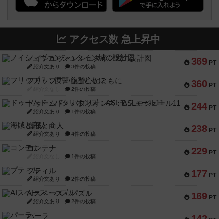
アクセス数 急上昇中
ノイシュヴァンシュタイン城の設計図
369
PT
紹介文あり
3件の投稿
フリップ７：復讐心とともに
360
PT
紹介文なし
2件の投稿
ドゥームド・バタリオンズ：ASLモジュール11
244
PT
紹介文あり
1件の投稿
海賊と商人
238
PT
紹介文あり
4件の投稿
コンテナ
229
PT
紹介文なし
1件の投稿
プティル
177
PT
紹介文あり
2件の投稿
AIスペース・パズル
169
PT
紹介文あり
2件の投稿
パーラ
142