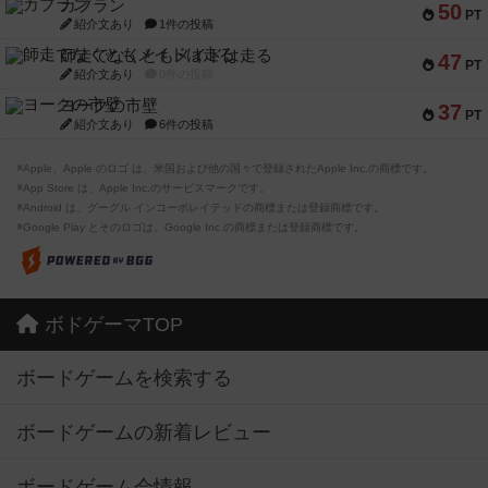
カブラン
50
PT
紹介文あり
1件の投稿
師走でなくともメイドは走る
47
PT
紹介文あり
0件の投稿
ヨークの市壁
37
PT
紹介文あり
6件の投稿
※Apple、Apple のロゴ は、米国および他の国々で登録されたApple Inc.の商標です。
※App Store は、Apple Inc.のサービスマークです。
※Android は、グーグル インコーポレイテッドの商標または登録商標です。
※Google Play とそのロゴは、Google Inc.の商標または登録商標です。
ボドゲーマTOP
ボードゲームを検索する
ボードゲームの新着レビュー
ボードゲーム会情報